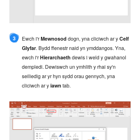
3
Ewch i'r
Mewnosod
dogn, yna cliciwch ar y
Celf
Glyfar
. Bydd ffenestr naid yn ymddangos. Yna,
ewch i'r
Hierarchaeth
dewis i weld y gwahanol
dempledi. Dewiswch un ymhlith y rhai sy'n
seiliedig ar yr hyn sydd orau gennych, yna
cliciwch ar y
iawn
tab.