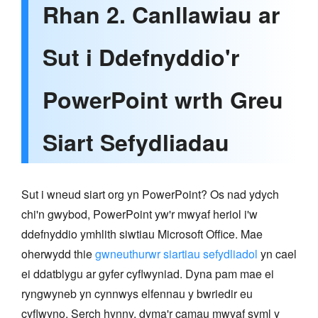
Rhan 2. Canllawiau ar
Sut i Ddefnyddio'r
PowerPoint wrth Greu
Siart Sefydliadau
Sut i wneud siart org yn PowerPoint? Os nad ydych
chi'n gwybod, PowerPoint yw'r mwyaf heriol i'w
ddefnyddio ymhlith siwtiau Microsoft Office. Mae
oherwydd thie
gwneuthurwr siartiau sefydliadol
yn cael
ei ddatblygu ar gyfer cyflwyniad. Dyna pam mae ei
ryngwyneb yn cynnwys elfennau y bwriedir eu
cyflwyno. Serch hynny, dyma'r camau mwyaf syml y