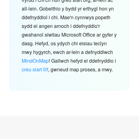
all-lein. Gobeithio y bydd yr erthygl hon yn
ddefnyddiol i chi. Mae'n cynnwys popeth
sydd ei angen arnoch i ddefnyddio'r
gwahanol siwtiau Microsoft Office ar gyfer y
dasg. Hefyd, os ydych chi eisiau teclyn
mwy hygyrch, ewch ar-lein a defnyddiwch
MindOnMap
! Gallwch hefyd ei ddefnyddio i
creu siart llif
, gwneud map proses, a mwy.