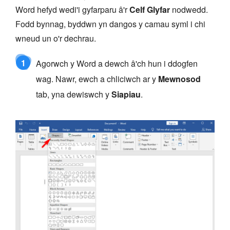
Word hefyd wedi'i gyfarparu â'r
Celf Glyfar
nodwedd.
Fodd bynnag, byddwn yn dangos y camau syml i chi
wneud un o'r dechrau.
1
Agorwch y Word a dewch â'ch hun i ddogfen
wag. Nawr, ewch a chliciwch ar y
Mewnosod
tab, yna dewiswch y
Siapiau
.