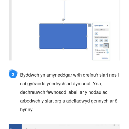
3
Byddwch yn amyneddgar wrth drefnu'r siart nes i
chi gyrraedd yr edrychiad dymunol. Yna,
dechreuwch fewnosod labeli ar y nodau ac
arbedwch y siart org a adeiladwyd gennych ar ôl
hynny.