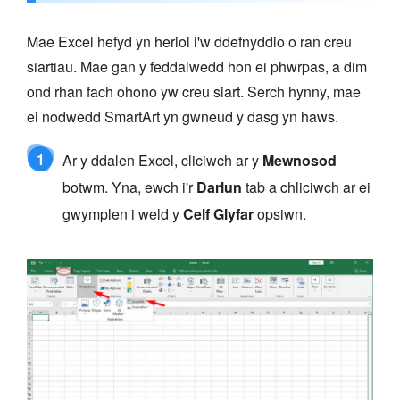
Mae Excel hefyd yn heriol i'w ddefnyddio o ran creu
siartiau. Mae gan y feddalwedd hon ei phwrpas, a dim
ond rhan fach ohono yw creu siart. Serch hynny, mae
ei nodwedd SmartArt yn gwneud y dasg yn haws.
1
Ar y ddalen Excel, cliciwch ar y
Mewnosod
botwm. Yna, ewch i'r
Darlun
tab a chliciwch ar ei
gwymplen i weld y
Celf Glyfar
opsiwn.