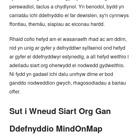
perswadiol, taclus a chydlynol. Yn benodol, bydd yn
caniatáu ichi ddefnyddio ei far dewislen, sy'n cynnwys
ffontiau, themâu, siapiau ac eiconau hardd.
Rhaid cofio hefyd am ei wasanaeth rhad ac am ddim,
nid yn unig ar gyfer y defnyddiwr sylfaenol ond hefyd
ar gyfer ei ddefnyddwyr estynedig, a all hefyd weithio i
adeiladu siart org oherwydd ei nodwedd gydweithio.
Ni fydd yn gadael ichi dalu unrhyw dime er bod
ganddo nodweddion gwych, rhagosodiadau a bariau
offer.
Sut i Wneud Siart Org Gan
Ddefnyddio MindOnMap