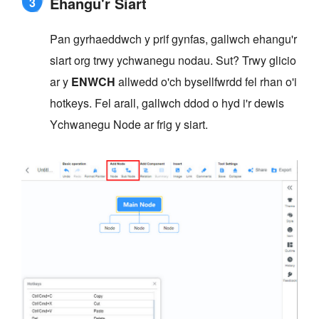
Ehangu'r Siart
3
Pan gyrhaeddwch y prif gynfas, gallwch ehangu'r
siart org trwy ychwanegu nodau. Sut? Trwy glicio
ar y
ENWCH
allwedd o'ch bysellfwrdd fel rhan o'i
hotkeys. Fel arall, gallwch ddod o hyd i'r dewis
Ychwanegu Node ar frig y siart.