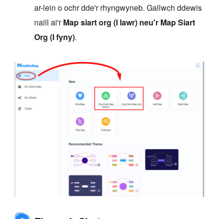
ar-lein o ochr dde'r rhyngwyneb. Gallwch ddewis
naill ai'r
Map siart org (I lawr) neu'r Map Siart
Org (I fyny)
.