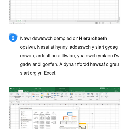
2
Nawr dewiswch dempled o'r
Hierarchaeth
opsiwn. Nesaf at hynny, addaswch y siart gydag
enwau, arddulliau a lliwiau, yna ewch ymlaen i'w
gadw ar ôl gorffen. A dyna'r ffordd hawsaf o greu
siart org yn Excel.