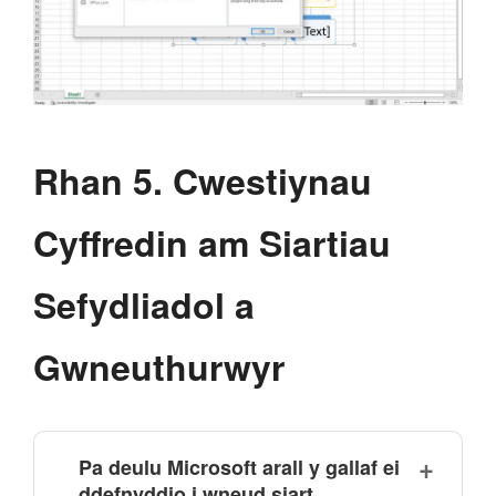
Rhan 5. Cwestiynau
Cyffredin am Siartiau
Sefydliadol a
Gwneuthurwyr
Pa deulu Microsoft arall y gallaf ei
ddefnyddio i wneud siart