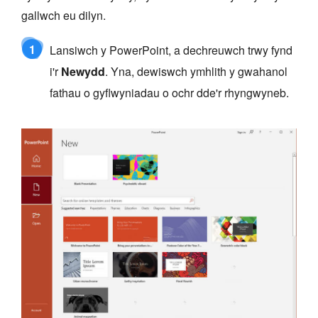
gallwch eu dilyn.
1
Lansiwch y PowerPoint, a dechreuwch trwy fynd
i'r
Newydd
. Yna, dewiswch ymhlith y gwahanol
fathau o gyflwyniadau o ochr dde'r rhyngwyneb.