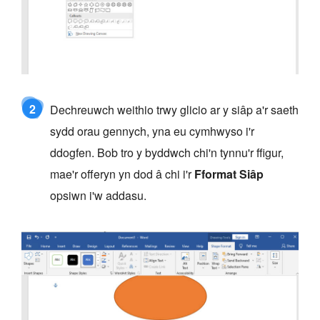
2
Dechreuwch weithio trwy glicio ar y siâp a'r saeth
sydd orau gennych, yna eu cymhwyso i'r
ddogfen. Bob tro y byddwch chi'n tynnu'r ffigur,
mae'r offeryn yn dod â chi i'r
Fformat Siâp
opsiwn i'w addasu.