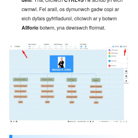
cwmwl. Fel arall, os dymunwch gadw copi ar
eich dyfais gyfrifiadurol, cliciwch ar y botwm
Allforio
botwm, yna dewiswch fformat.