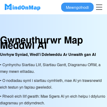
Mewngofnodi
Gwneuthurwr Map
Meddwl AI
Unrhyw Syniad, Wedi'i Ddelweddu Ar Unwaith gan AI
• Cynhyrchu Siartiau Llif, Siartiau Gantt, Diagramau ORM, a
mwy mewn eiliadau.
• O nodiadau syml i siartiau cymhleth, mae AI yn trawsnewid
eich testun yn fapiau gweledol.
• Rheoli eich llif gwaith: Mae Sgwrs AI yn eich helpu i ddylunio
diagramau yn ddiymdrech.