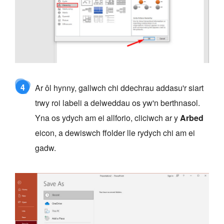
4
Ar ôl hynny, gallwch chi ddechrau addasu'r siart
trwy roi labeli a delweddau os yw'n berthnasol.
Yna os ydych am ei allforio, cliciwch ar y
Arbed
eicon, a dewiswch ffolder lle rydych chi am ei
gadw.