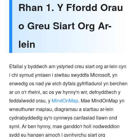
Rhan 1. Y Ffordd Orau
o Greu Siart Org Ar-
lein
Efallai y byddwch am ystyried creu siart org ar-lein cyn
i chi symud ymlaen i siwtiau swyddfa Microsoft, yn
enwedig os nad yw eich dyfais gyfrifiadurol yn berchen
ar un o'r rheini, ac os yw hynny'n wir, defnyddiwch y
feddalwedd orau, y
MindOnMap
. Mae MindOnMap yn
wneuthurwr mapiau, diagramau a siartiau ar-lein
cydnabyddedig sy'n cynnwys canfasiad llawn ond
syml. Ar ben hynny, mae ganddo'r holl nodweddion
sydd eu hangen arnoch i gynhyrchu siart org