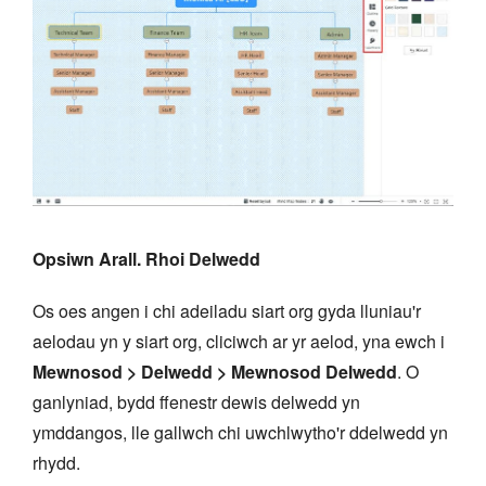
Opsiwn Arall. Rhoi Delwedd
Os oes angen i chi adeiladu siart org gyda lluniau'r
aelodau yn y siart org, cliciwch ar yr aelod, yna ewch i
Mewnosod > Delwedd > Mewnosod Delwedd
. O
ganlyniad, bydd ffenestr dewis delwedd yn
ymddangos, lle gallwch chi uwchlwytho'r ddelwedd yn
rhydd.