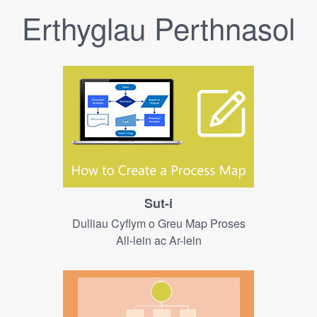
Erthyglau Perthnasol
Sut-i
Dulliau Cyflym o Greu Map Proses
All-lein ac Ar-lein