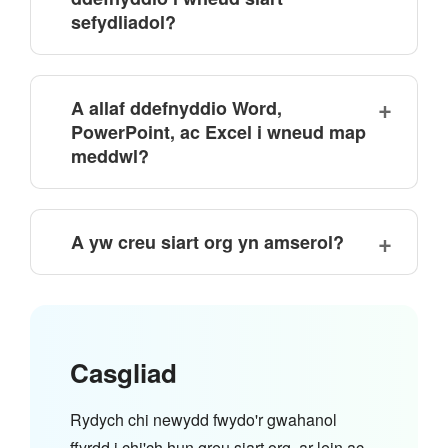
sefydliadol?
A allaf ddefnyddio Word,
PowerPoint, ac Excel i wneud map
meddwl?
A yw creu siart org yn amserol?
Casgliad
Rydych chi newydd fwydo'r gwahanol
ffyrdd i chi'ch hun greu siart org, ar-lein ac