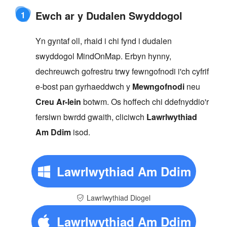
Ewch ar y Dudalen Swyddogol
1
Yn gyntaf oll, rhaid i chi fynd i dudalen
swyddogol MindOnMap. Erbyn hynny,
dechreuwch gofrestru trwy fewngofnodi i'ch cyfrif
e-bost pan gyrhaeddwch y
Mewngofnodi
neu
Creu Ar-lein
botwm. Os hoffech chi ddefnyddio'r
fersiwn bwrdd gwaith, cliciwch
Lawrlwythiad
Am Ddim
isod.
Lawrlwythiad Am Ddim
Lawrlwythiad Diogel
Lawrlwythiad Am Ddim