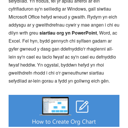
sefydliad. Yn ffodus, fel yr apiau arferol ar ein
cyfrifiaduron sy'n seiliedig ar Windows, gall siwtiau
Microsoft Office hefyd wneud y gwaith. Rydym yn eich
addysgu ar y gweithdrefnau cywir y mae angen i chi eu
dilyn wrth greu
siartiau org yn PowerPoint
, Word, ac
Excel. Fel hyn, bydd gennych chi sylfaen gadarn ar
gyfer gwneud y dasg gan ddefnyddio'r rhaglenni all-
lein sy'n cael eu taclo fwyaf ac sy'n cael eu defnyddio
fwyaf heddiw. Yn ogystal, byddwn hefyd yn rhoi
gweithdrefn rhodd i chi o'r gwneuthurwr siartiau
sefydliad ar-lein gorau a fydd yn gollwng eich gên.