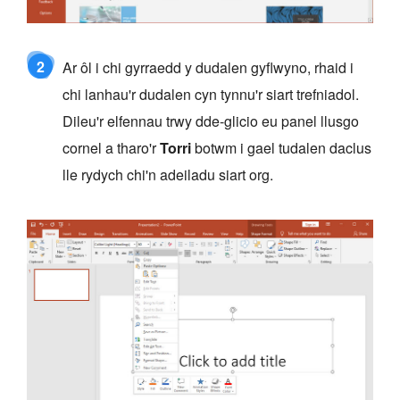
2
Ar ôl i chi gyrraedd y dudalen gyflwyno, rhaid i
chi lanhau'r dudalen cyn tynnu'r siart trefniadol.
Dileu'r elfennau trwy dde-glicio eu panel llusgo
cornel a tharo'r
Torri
botwm i gael tudalen daclus
lle rydych chi'n adeiladu siart org.