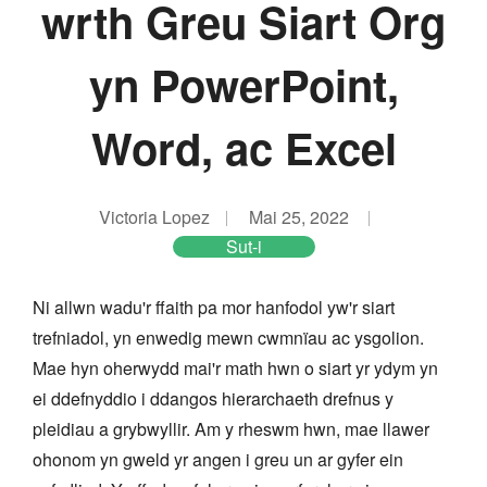
wrth Greu Siart Org
yn PowerPoint,
Word, ac Excel
Victoria Lopez
Mai 25, 2022
Sut-i
Ni allwn wadu'r ffaith pa mor hanfodol yw'r siart
trefniadol, yn enwedig mewn cwmnïau ac ysgolion.
Mae hyn oherwydd mai'r math hwn o siart yr ydym yn
ei ddefnyddio i ddangos hierarchaeth drefnus y
pleidiau a grybwyllir. Am y rheswm hwn, mae llawer
ohonom yn gweld yr angen i greu un ar gyfer ein