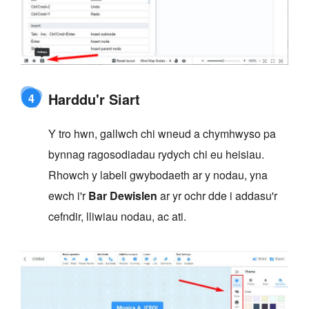
Harddu'r Siart
4
Y tro hwn, gallwch chi wneud a chymhwyso pa
bynnag ragosodiadau rydych chi eu heisiau.
Rhowch y labeli gwybodaeth ar y nodau, yna
ewch i'r
Bar Dewislen
ar yr ochr dde i addasu'r
cefndir, lliwiau nodau, ac ati.