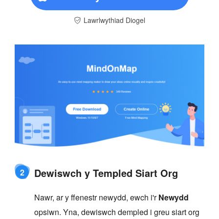
Lawrlwythiad Diogel
Dewiswch y Templed Siart Org
2
Nawr, ar y ffenestr newydd, ewch i'r
Newydd
opsiwn. Yna, dewiswch dempled i greu siart org