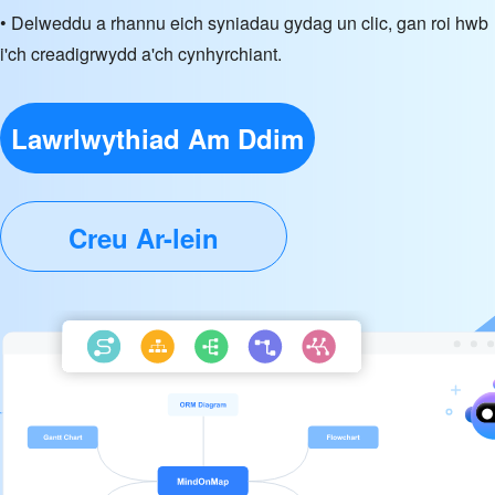
• Delweddu a rhannu eich syniadau gydag un clic, gan roi hwb
i'ch creadigrwydd a'ch cynhyrchiant.
Lawrlwythiad Am Ddim
Creu Ar-lein