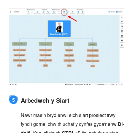
Arbedwch y Siart
5
Nawr mae'n bryd enwi eich siart prosiect trwy
fynd i gornel chwith uchaf y cynfas gyda'r enw
Di-
deitl
. Yna, cliciwch
CTRL+S
i'w achub yn eich