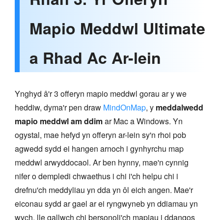
Mapio Meddwl Ultimate
a Rhad Ac Ar-lein
Ynghyd â'r 3 offeryn mapio meddwl gorau ar y we
heddiw, dyma'r pen draw
MindOnMap
, y
meddalwedd
mapio meddwl am ddim
ar Mac a Windows. Yn
ogystal, mae hefyd yn offeryn ar-lein sy'n rhoi pob
agwedd sydd ei hangen arnoch i gynhyrchu map
meddwl arwyddocaol. Ar ben hynny, mae'n cynnig
nifer o dempledi chwaethus i chi i'ch helpu chi i
drefnu'ch meddyliau yn dda yn ôl eich angen. Mae'r
eiconau sydd ar gael ar ei ryngwyneb yn ddiamau yn
wych, lle gallwch chi bersonoli'ch mapiau i ddangos