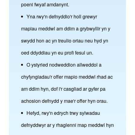
poeni fwyaf amdanynt.
Yna rwy'n defnyddio'r holl grewyr
mapiau meddwl am ddim a grybwyllir yn y
swydd hon ac yn treulio oriau neu hyd yn
oed ddyddiau yn eu profi fesul un.
O ystyried nodweddion allweddol a
chyfyngiadau'r offer mapio meddwl rhad ac
am ddim hyn, dof i'r casgliad ar gyfer pa
achosion defnydd y mae'r offer hyn orau.
Hefyd, rwy'n edrych trwy sylwadau
defnyddwyr ar y rhaglenni map meddwl hyn