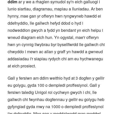
ddim
ar y we a rhaglen symudol sy'n eich galluogi i
lunio siartiau, diagramau, mapiau a lluniadau. Ar ben
hynny, mae gan yr offeryn hwn ryngwyneb hawdd ei
ddefnyddio, lle gallwch hefyd ddod o hyd i
nodweddion gwych a fydd yn bendant yn eich helpu i
wneud diagram eich hun. Yn ogystal, mae'r offeryn
hwn yn cynnig llwybrau byr bysellfwrdd lle gallwch chi
chwyddo i mewn ac allan y graff yn hawdd a gwneud
addasiadau i'r siapiau rydych chi am eu hychwanegu
at eich prosiect.
Gall y fersiwn am ddim weithio hyd at 3 dogfen y gellir
eu golygu, gyda 100 o dempledi proffesiynol. Gall y
fersiwn taledig Unigol roi cychwyn gwych i chi, lle
gallwch chi fwynhau dogfennau y gellir eu golygu heb
gyfyngiad gyda mwy na 1000 o dempledi proffesiynol
i'w defnyddio. Mae gan y meddalwedd map meddwl