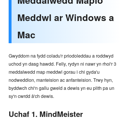
Meddalwedd Mapio
Meddwl ar Windows a
Mac
Gwyddom na fydd coladu'r priodoleddau a roddwyd
uchod yn dasg hawdd. Felly, rydyn ni nawr yn rhoi'r 3
meddalwedd map meddwl gorau i chi gyda'u
nodweddion, manteision ac anfanteision. Trwy hyn,
byddwch chi'n gallu gweld a dewis yn eu plith pa un
sy'n cwrdd â'ch dewis.
Uchaf 1. MindMeister