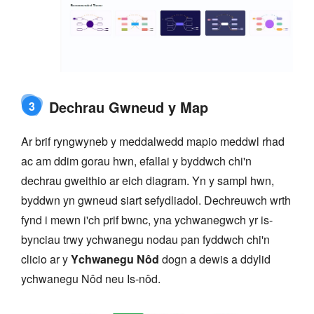
Dechrau Gwneud y Map
3
Ar brif ryngwyneb y meddalwedd mapio meddwl rhad
ac am ddim gorau hwn, efallai y byddwch chi'n
dechrau gweithio ar eich diagram. Yn y sampl hwn,
byddwn yn gwneud siart sefydliadol. Dechreuwch wrth
fynd i mewn i'ch prif bwnc, yna ychwanegwch yr is-
bynciau trwy ychwanegu nodau pan fyddwch chi'n
clicio ar y
Ychwanegu Nôd
dogn a dewis a ddylid
ychwanegu Nôd neu Is-nôd.