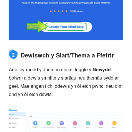
Dewiswch y Siart/Thema a Ffefrir
2
Ar ôl cyrraedd y dudalen nesaf, toggle y
Newydd
botwm a dewis ymhlith y siartiau neu themâu sydd ar
gael. Mae angen i chi ddewis yn ôl eich pwnc, neu dim
ond yn ôl eich dewis.