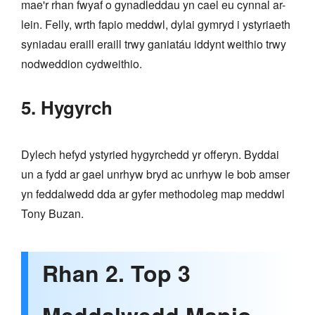
mae'r rhan fwyaf o gynadleddau yn cael eu cynnal ar-
lein. Felly, wrth fapio meddwl, dylai gymryd i ystyriaeth
syniadau eraill eraill trwy ganiatáu iddynt weithio trwy
nodweddion cydweithio.
5. Hygyrch
Dylech hefyd ystyried hygyrchedd yr offeryn. Byddai
un a fydd ar gael unrhyw bryd ac unrhyw le bob amser
yn feddalwedd dda ar gyfer methodoleg map meddwl
Tony Buzan.
Rhan 2. Top 3