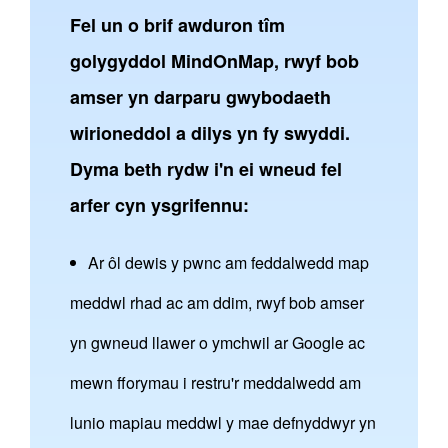
Fel un o brif awduron tîm
golygyddol MindOnMap, rwyf bob
amser yn darparu gwybodaeth
wirioneddol a dilys yn fy swyddi.
Dyma beth rydw i'n ei wneud fel
arfer cyn ysgrifennu:
Ar ôl dewis y pwnc am feddalwedd map
meddwl rhad ac am ddim, rwyf bob amser
yn gwneud llawer o ymchwil ar Google ac
mewn fforymau i restru'r meddalwedd am
lunio mapiau meddwl y mae defnyddwyr yn