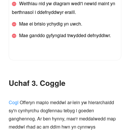
Weithiau nid yw diagram wedi'i newid maint yn
berthnasol i ddefnyddwyr eraill.
Mae ei brisio ychydig yn uwch.
Mae ganddo gyfyngiad trwydded defnyddiwr.
Uchaf 3. Coggle
Cogl
Offeryn mapio meddwl ar-lein yw hierarchaidd
sy'n cynhyrchu dogfennau tebyg i goeden
ganghennog. Ar ben hynny, mae'r meddalwedd map
meddwl rhad ac am ddim hwn yn cynnwys