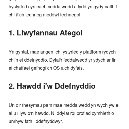
hystyried cyn cael meddalwedd a fydd yn gydymaith i
chi â'ch techneg meddwl technegol.
1. Llwyfannau Ategol
Yn gyntaf, mae angen ichi ystyried y platfform rydych
chi'n ei ddefnyddio. Dylai'r feddalwedd yr ydych ar fin
ei chaffael gefnogi'ch OS a'ch dyfais.
2. Hawdd i'w Ddefnyddio
Un o'r rhesymau pam mae meddalwedd yn wych yw ei
allu i lywio'n hawdd. Ni ddylai roi profiad cymhleth o
unrhyw fath i ddefnyddwyr.