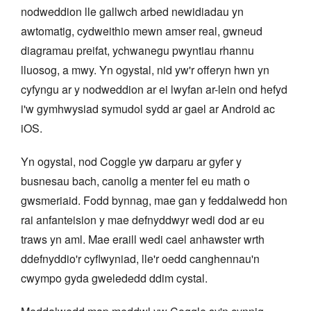
nodweddion lle gallwch arbed newidiadau yn
awtomatig, cydweithio mewn amser real, gwneud
diagramau preifat, ychwanegu pwyntiau rhannu
lluosog, a mwy. Yn ogystal, nid yw'r offeryn hwn yn
cyfyngu ar y nodweddion ar ei lwyfan ar-lein ond hefyd
i'w gymhwysiad symudol sydd ar gael ar Android ac
iOS.
Yn ogystal, nod Coggle yw darparu ar gyfer y
busnesau bach, canolig a menter fel eu math o
gwsmeriaid. Fodd bynnag, mae gan y feddalwedd hon
rai anfanteision y mae defnyddwyr wedi dod ar eu
traws yn aml. Mae eraill wedi cael anhawster wrth
ddefnyddio'r cyflwyniad, lle'r oedd canghennau'n
cwympo gyda gwelededd ddim cystal.