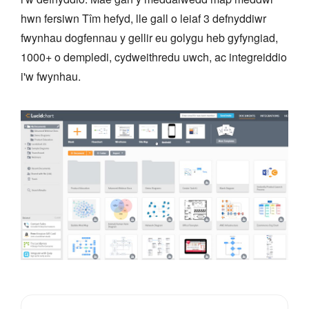
hwn fersiwn Tîm hefyd, lle gall o leiaf 3 defnyddiwr
fwynhau dogfennau y gellir eu golygu heb gyfyngiad,
1000+ o dempledi, cydweithredu uwch, ac integreiddio
i'w fwynhau.