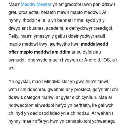
Mae'r
MeddwlMeister
yn arf greddfol iawn pan ddaw i
greu prosiectau helaeth mewn mapio meddwl. At
hynny, rhoddir ei allu yn bennaf i'r rhai sydd yn y
diwydiant busnes, academi, a defnyddwyr creadigol.
Felly, mae'n ymestyn y gallu i ddefnyddwyr eraill
mapio meddwl trwy lawrlwytho hwn
meddalwedd
offer mapio meddwl am ddim
ar eu dyfeisiau
symudol, oherwydd mae'n hygyrch ar Android, iOS, a'r
we.
Yn ogystal, mae'r MindMeister yn gweithio'n fanwl;
wrth i chi ddechrau gweithio ar y prosiect, gofynnir i chi
ddewis categori manwl ar gyfer eich cynllun. Mae ei
nodweddion allweddol hefyd yn berffaith, lle gallwch
chi hyd yn oed osod fideo yn eich nodau. Ar wahân i
hynny, mae'r offeryn hwn yn caniatáu ichi ychwanegu