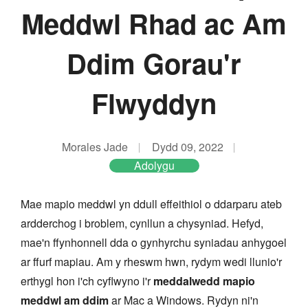
Meddwl Rhad ac Am
Ddim Gorau'r
Flwyddyn
Morales Jade
Dydd 09, 2022
Adolygu
Mae mapio meddwl yn ddull effeithiol o ddarparu ateb
ardderchog i broblem, cynllun a chysyniad. Hefyd,
mae'n ffynhonnell dda o gynhyrchu syniadau anhygoel
ar ffurf mapiau. Am y rheswm hwn, rydym wedi llunio'r
erthygl hon i'ch cyflwyno i'r
meddalwedd mapio
meddwl am ddim
ar Mac a Windows. Rydyn ni'n