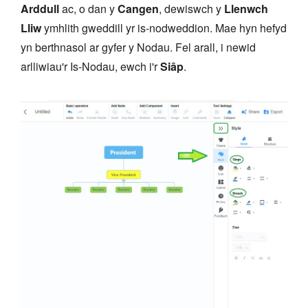
Arddull
ac, o dan y
Cangen
, dewiswch y
Llenwch
Lliw
ymhlith gweddill yr is-nodweddion. Mae hyn hefyd
yn berthnasol ar gyfer y Nodau. Fel arall, i newid
arlliwiau'r Is-Nodau, ewch i'r
Siâp
.