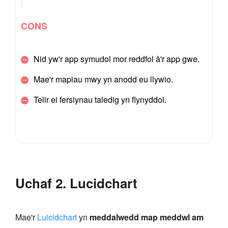
CONS
Nid yw'r app symudol mor reddfol â'r app gwe.
Mae'r mapiau mwy yn anodd eu llywio.
Telir ei fersiynau taledig yn flynyddol.
Uchaf 2. Lucidchart
Mae'r
Luicidchart
yn
meddalwedd map meddwl am