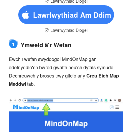
Lawrlwythiad Diogel
Lawrlwythiad Am Ddim
Lawrlwythiad Diogel
Ymweld â'r Wefan
1
Ewch i wefan swyddogol MindOnMap gan
ddefnyddio'ch bwrdd gwaith neu'ch dyfais symudol.
Dechreuwch y broses trwy glicio ar y
Creu Eich Map
Meddwl
tab.