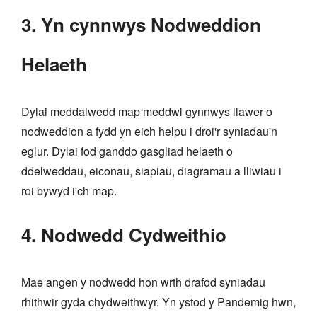
3. Yn cynnwys Nodweddion
Helaeth
Dylai meddalwedd map meddwl gynnwys llawer o
nodweddion a fydd yn eich helpu i droi'r syniadau'n
eglur. Dylai fod ganddo gasgliad helaeth o
ddelweddau, eiconau, siapiau, diagramau a lliwiau i
roi bywyd i'ch map.
4. Nodwedd Cydweithio
Mae angen y nodwedd hon wrth drafod syniadau
rhithwir gyda chydweithwyr. Yn ystod y Pandemig hwn,