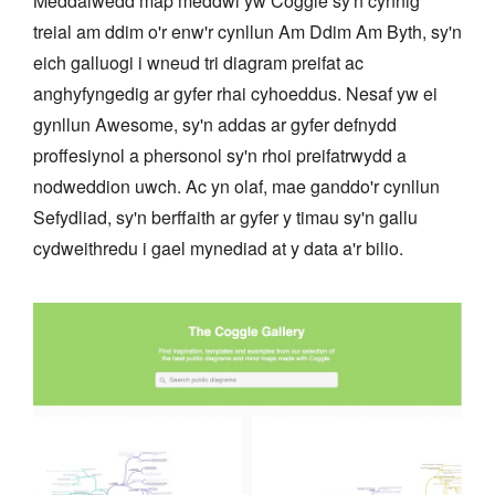
Meddalwedd map meddwl yw Coggle sy'n cynnig
treial am ddim o'r enw'r cynllun Am Ddim Am Byth, sy'n
eich galluogi i wneud tri diagram preifat ac
anghyfyngedig ar gyfer rhai cyhoeddus. Nesaf yw ei
gynllun Awesome, sy'n addas ar gyfer defnydd
proffesiynol a phersonol sy'n rhoi preifatrwydd a
nodweddion uwch. Ac yn olaf, mae ganddo'r cynllun
Sefydliad, sy'n berffaith ar gyfer y timau sy'n gallu
cydweithredu i gael mynediad at y data a'r bilio.