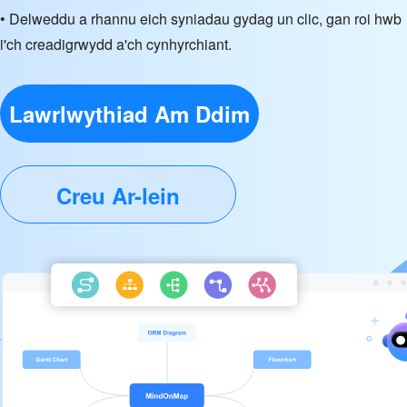
• Delweddu a rhannu eich syniadau gydag un clic, gan roi hwb
i'ch creadigrwydd a'ch cynhyrchiant.
Lawrlwythiad Am Ddim
Creu Ar-lein