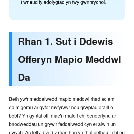
i wneud fy adolygiad yn fwy gwrthrychol.
Rhan 1. Sut i Ddewis
Offeryn Mapio Meddwl
Da
Beth yw'r meddalwedd mapio meddwl rhad ac am
ddim gorau ar gyfer myfyrwyr neu grwpiau eraill o
bobl? Yn gyntaf oll, mae'n rhaid i chi benderfynu ar
briodweddau unigryw'r feddalwedd cyn ei alw'n un
gwych. Ac felly, bydd y rhan hon yn rhoi pethau i chi eu