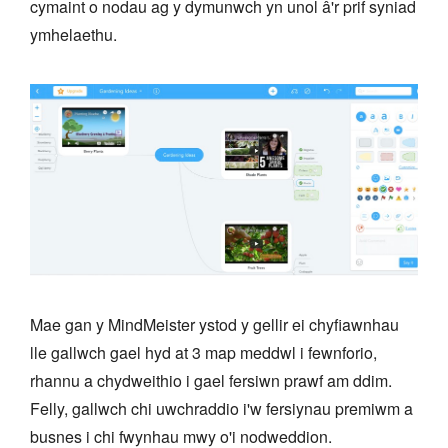
cymaint o nodau ag y dymunwch yn unol â'r prif syniad
ymhelaethu.
Mae gan y MindMeister ystod y gellir ei chyfiawnhau
lle gallwch gael hyd at 3 map meddwl i fewnforio,
rhannu a chydweithio i gael fersiwn prawf am ddim.
Felly, gallwch chi uwchraddio i'w fersiynau premiwm a
busnes i chi fwynhau mwy o'i nodweddion.