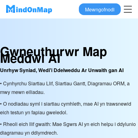
Mewngofnodi
Gwneuthurwr Map
Meddwl AI
Unrhyw Syniad, Wedi'i Ddelweddu Ar Unwaith gan AI
• Cynhyrchu Siartiau Llif, Siartiau Gantt, Diagramau ORM, a
mwy mewn eiliadau.
• O nodiadau syml i siartiau cymhleth, mae AI yn trawsnewid
eich testun yn fapiau gweledol.
• Rheoli eich llif gwaith: Mae Sgwrs AI yn eich helpu i ddylunio
diagramau yn ddiymdrech.