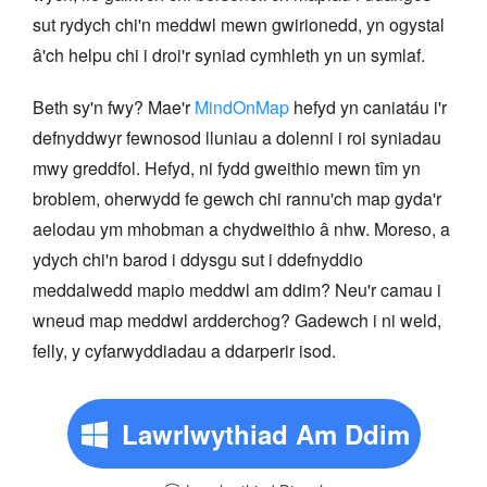
sut rydych chi'n meddwl mewn gwirionedd, yn ogystal
â'ch helpu chi i droi'r syniad cymhleth yn un symlaf.
Beth sy'n fwy? Mae'r
MindOnMap
hefyd yn caniatáu i'r
defnyddwyr fewnosod lluniau a dolenni i roi syniadau
mwy greddfol. Hefyd, ni fydd gweithio mewn tîm yn
broblem, oherwydd fe gewch chi rannu'ch map gyda'r
aelodau ym mhobman a chydweithio â nhw. Moreso, a
ydych chi'n barod i ddysgu sut i ddefnyddio
meddalwedd mapio meddwl am ddim? Neu'r camau i
wneud map meddwl ardderchog? Gadewch i ni weld,
felly, y cyfarwyddiadau a ddarperir isod.
Lawrlwythiad Am Ddim