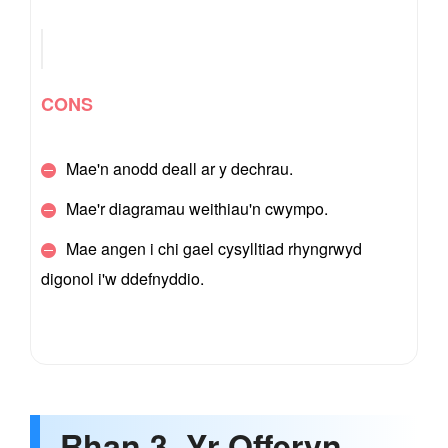
CONS
Mae'n anodd deall ar y dechrau.
Mae'r diagramau weithiau'n cwympo.
Mae angen i chi gael cysylltiad rhyngrwyd
digonol i'w ddefnyddio.
Rhan 3. Yr Offeryn