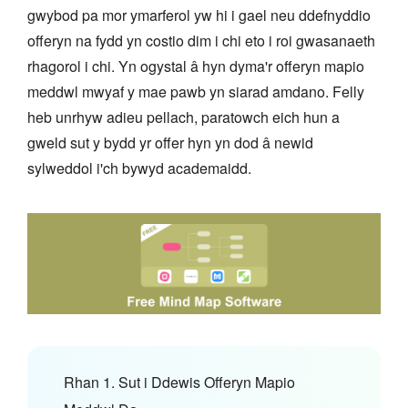
gwybod pa mor ymarferol yw hi i gael neu ddefnyddio
offeryn na fydd yn costio dim i chi eto i roi gwasanaeth
rhagorol i chi. Yn ogystal â hyn dyma'r offeryn mapio
meddwl mwyaf y mae pawb yn siarad amdano. Felly
heb unrhyw adieu pellach, paratowch eich hun a
gweld sut y bydd yr offer hyn yn dod â newid
sylweddol i'ch bywyd academaidd.
Rhan 1. Sut i Ddewis Offeryn Mapio