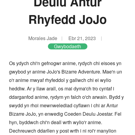
Deulu Antur
Rhyfedd JoJo
Morales Jade
Ebr 21, 2023
Gwybodaeth
Os ydych chi'n gefnogwr anime, rydych chi eisoes yn
gwybod yr anime JoJo's Bizarre Adventure. Mae'n un
o'r anime mwyaf rhyfeddol y gallwch chi ei wylio
heddiw. Ar y llaw arall, os mai dyma'ch tro cyntaf i
ddarganfod anime, rydym yn falch o'ch arwain. Bydd y
swydd yn rhoi mewnwelediad cyflawn i chi ar Antur
Bizarre JoJo, yn enwedig Coeden Deulu Joestar. Fel
hyn, byddwch chi'n deall wrth wylio'r anime.
Dechreuwch ddarllen y post wrth i ni roi'r manylion