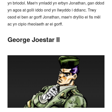
yn briodol. Mae'n ymladd yn erbyn Jonathan, gan ddod
yn agos at golli iddo ond yn llwyddo i ddianc. Trwy
osod ei ben ar gorff Jonathan, mae'n dryllio ei fis mêl
ac yn cipio rheolaeth ar ei gorff.
George Joestar II