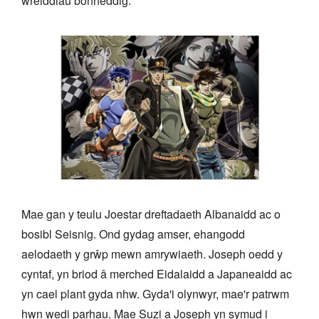
wreiddiau bonheddig.
Mae gan y teulu Joestar dreftadaeth Albanaidd ac o
bosibl Seisnig. Ond gydag amser, ehangodd
aelodaeth y grŵp mewn amrywiaeth. Joseph oedd y
cyntaf, yn briod â merched Eidalaidd a Japaneaidd ac
yn cael plant gyda nhw. Gyda'i olynwyr, mae'r patrwm
hwn wedi parhau. Mae Suzi a Joseph yn symud i