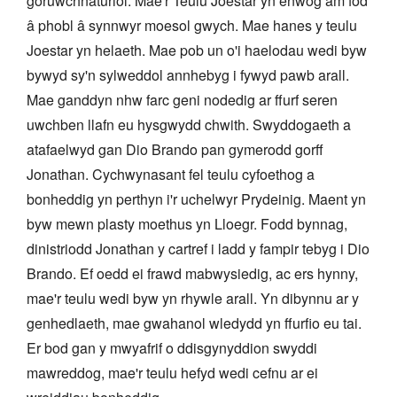
goruwchnaturiol. Mae'r Teulu Joestar yn enwog am fod
â phobl â synnwyr moesol gwych. Mae hanes y teulu
Joestar yn helaeth. Mae pob un o'i haelodau wedi byw
bywyd sy'n sylweddol annhebyg i fywyd pawb arall.
Mae ganddyn nhw farc geni nodedig ar ffurf seren
uwchben llafn eu hysgwydd chwith. Swyddogaeth a
atafaelwyd gan Dio Brando pan gymerodd gorff
Jonathan. Cychwynasant fel teulu cyfoethog a
bonheddig yn perthyn i'r uchelwyr Prydeinig. Maent yn
byw mewn plasty moethus yn Lloegr. Fodd bynnag,
dinistriodd Jonathan y cartref i ladd y fampir tebyg i Dio
Brando. Ef oedd ei frawd mabwysiedig, ac ers hynny,
mae'r teulu wedi byw yn rhywle arall. Yn dibynnu ar y
genhedlaeth, mae gwahanol wledydd yn ffurfio eu tai.
Er bod gan y mwyafrif o ddisgynyddion swyddi
mawreddog, mae'r teulu hefyd wedi cefnu ar ei