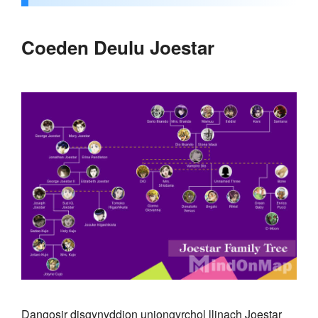
Coeden Deulu Joestar
Dangosir disgynyddion uniongyrchol llinach Joestar