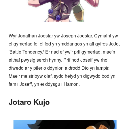
Wyr Jonathan Joestar yw Joseph Joestar. Cymaint yw
ei gymeriad fel ei fod yn ymddangos yn ail gyfres JoJo,
'Battle Tendency.' Er nad ef yw'r prif gymeriad, mae'n
eithaf pwysig serch hynny. Prif nod Joseff yw rhoi
diwedd ar y piler o ddynion a drodd Dio yn fampir.
Mae'r meistr byw olaf, sydd hefyd yn digwydd bod yn
fam i Joseff, yn ei ddysgu i Hamon.
Jotaro Kujo