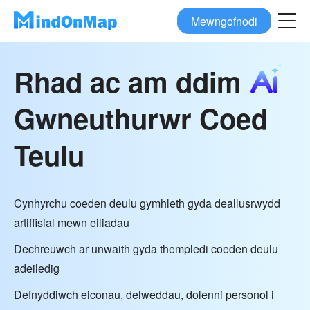
Mewngofnodi
Rhad ac am ddim
Gwneuthurwr Coed
Teulu
Cynhyrchu coeden deulu gymhleth gyda deallusrwydd
artiffisial mewn eiliadau
Dechreuwch ar unwaith gyda thempledi coeden deulu
adeiledig
Defnyddiwch eiconau, delweddau, dolenni personol i