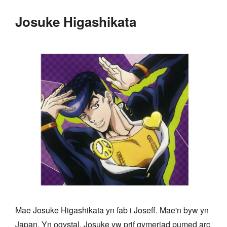
Josuke Higashikata
Mae Josuke Higashikata yn fab i Joseff. Mae'n byw yn
Japan. Yn ogystal, Josuke yw prif gymeriad pumed arc