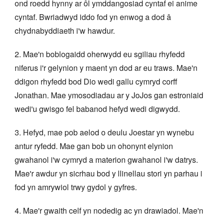
ond roedd hynny ar ôl ymddangosiad cyntaf ei anime
cyntaf. Bwriadwyd iddo fod yn enwog a dod â
chydnabyddiaeth i'w hawdur.
2. Mae'n boblogaidd oherwydd eu sgiliau rhyfedd
niferus i'r gelynion y maent yn dod ar eu traws. Mae'n
ddigon rhyfedd bod Dio wedi gallu cymryd corff
Jonathan. Mae ymosodiadau ar y JoJos gan estroniaid
wedi'u gwisgo fel babanod hefyd wedi digwydd.
3. Hefyd, mae pob aelod o deulu Joestar yn wynebu
antur ryfedd. Mae gan bob un ohonynt elynion
gwahanol i'w cymryd a materion gwahanol i'w datrys.
Mae'r awdur yn sicrhau bod y llinellau stori yn parhau i
fod yn amrywiol trwy gydol y gyfres.
4. Mae'r gwaith celf yn nodedig ac yn drawiadol. Mae'n