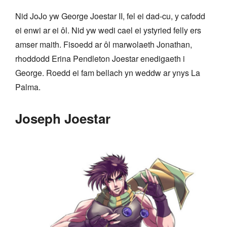
Nid JoJo yw George Joestar II, fel ei dad-cu, y cafodd
ei enwi ar ei ôl. Nid yw wedi cael ei ystyried felly ers
amser maith. Fisoedd ar ôl marwolaeth Jonathan,
rhoddodd Erina Pendleton Joestar enedigaeth i
George. Roedd ei fam bellach yn weddw ar ynys La
Palma.
Joseph Joestar