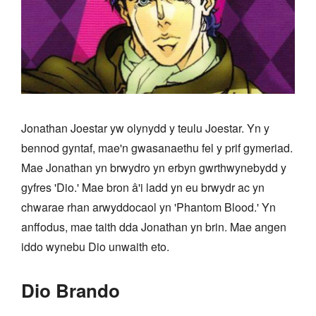
Jonathan Joestar yw olynydd y teulu Joestar. Yn y
bennod gyntaf, mae'n gwasanaethu fel y prif gymeriad.
Mae Jonathan yn brwydro yn erbyn gwrthwynebydd y
gyfres 'Dio.' Mae bron â'i ladd yn eu brwydr ac yn
chwarae rhan arwyddocaol yn 'Phantom Blood.' Yn
anffodus, mae taith dda Jonathan yn brin. Mae angen
iddo wynebu Dio unwaith eto.
Dio Brando