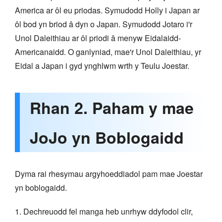
America ar ôl eu priodas. Symudodd Holly i Japan ar
ôl bod yn briod â dyn o Japan. Symudodd Jotaro i'r
Unol Daleithiau ar ôl priodi â menyw Eidalaidd-
Americanaidd. O ganlyniad, mae'r Unol Daleithiau, yr
Eidal a Japan i gyd ynghlwm wrth y Teulu Joestar.
Rhan 2. Paham y mae
JoJo yn Boblogaidd
Dyma rai rhesymau argyhoeddiadol pam mae Joestar
yn boblogaidd.
1. Dechreuodd fel manga heb unrhyw ddyfodol clir,