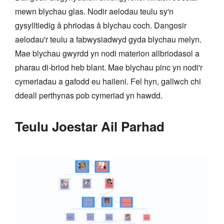
mewn blychau glas. Nodir aelodau teulu sy'n
gysylltiedig â phriodas â blychau coch. Dangosir
aelodau'r teulu a fabwysiadwyd gyda blychau melyn.
Mae blychau gwyrdd yn nodi materion allbriodasol a
pharau di-briod heb blant. Mae blychau pinc yn nodi'r
cymeriadau a gafodd eu haileni. Fel hyn, gallwch chi
ddeall perthynas pob cymeriad yn hawdd.
Teulu Joestar Ail Parhad