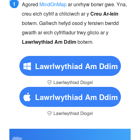
1
Agored
MindOnMap
ar unrhyw borwr gwe. Yna,
creu eich cyfrif a chliciwch ar y
Creu Ar-lein
botwm. Gallwch hefyd osod y fersiwn bwrdd
gwaith ar eich cyfrifiadur trwy glicio ar y
Lawrlwythiad Am Ddim
botwm.
Lawrlwythiad Am Ddim
Lawrlwythiad Diogel
Lawrlwythiad Am Ddim
Lawrlwythiad Diogel