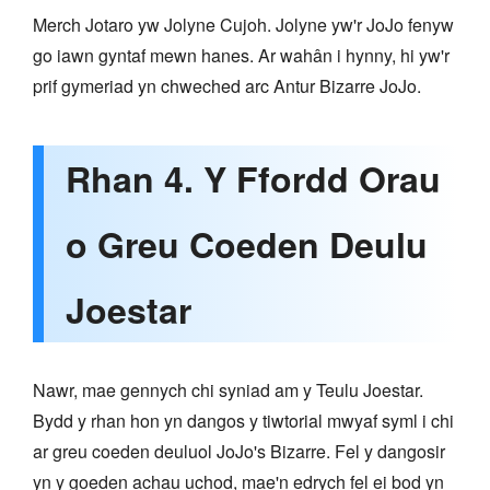
Merch Jotaro yw Jolyne Cujoh. Jolyne yw'r JoJo fenyw
go iawn gyntaf mewn hanes. Ar wahân i hynny, hi yw'r
prif gymeriad yn chweched arc Antur Bizarre JoJo.
Rhan 4. Y Ffordd Orau
o Greu Coeden Deulu
Joestar
Nawr, mae gennych chi syniad am y Teulu Joestar.
Bydd y rhan hon yn dangos y tiwtorial mwyaf syml i chi
ar greu coeden deuluol JoJo's Bizarre. Fel y dangosir
yn y goeden achau uchod, mae'n edrych fel ei bod yn