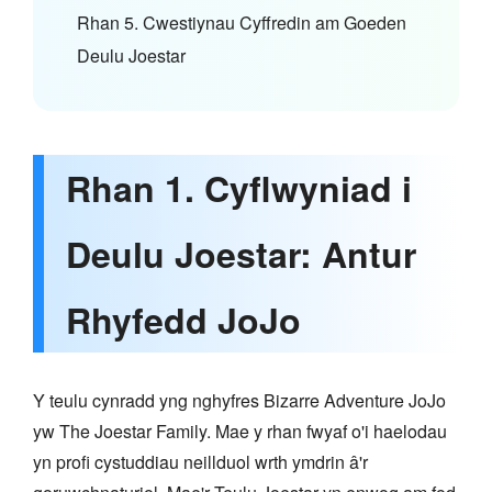
Rhan 5. Cwestiynau Cyffredin am Goeden
Deulu Joestar
Rhan 1. Cyflwyniad i
Deulu Joestar: Antur
Rhyfedd JoJo
Y teulu cynradd yng nghyfres Bizarre Adventure JoJo
yw The Joestar Family. Mae y rhan fwyaf o'i haelodau
yn profi cystuddiau neillduol wrth ymdrin â'r