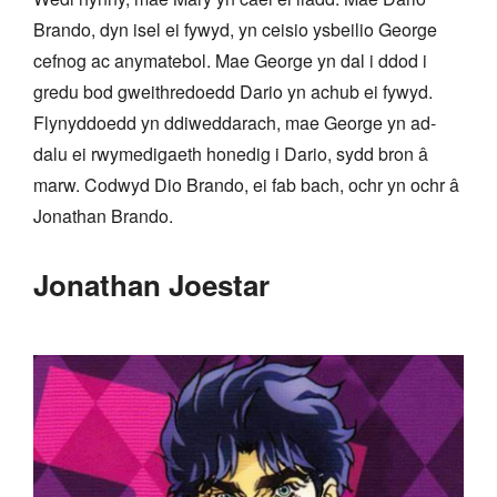
Brando, dyn isel ei fywyd, yn ceisio ysbeilio George
cefnog ac anymatebol. Mae George yn dal i ddod i
gredu bod gweithredoedd Dario yn achub ei fywyd.
Flynyddoedd yn ddiweddarach, mae George yn ad-
dalu ei rwymedigaeth honedig i Dario, sydd bron â
marw. Codwyd Dio Brando, ei fab bach, ochr yn ochr â
Jonathan Brando.
Jonathan Joestar