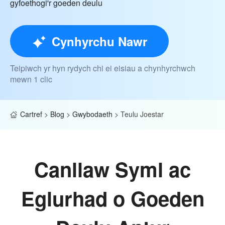
gyfoethogi'r goeden deulu
Cynhyrchu Nawr
Teipiwch yr hyn rydych chi ei eisiau a chynhyrchwch
mewn 1 clic
Cartref
>
Blog
>
Gwybodaeth
>
Teulu Joestar
Canllaw Syml ac
Eglurhad o Goeden