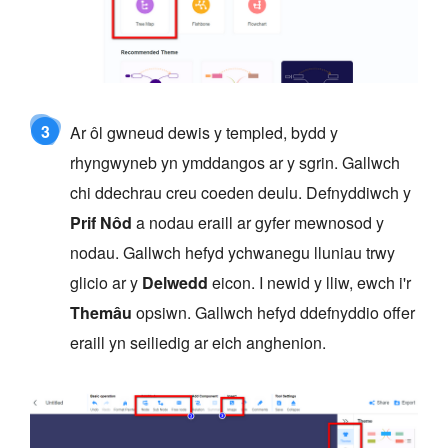
3
Ar ôl gwneud dewis y templed, bydd y
rhyngwyneb yn ymddangos ar y sgrin. Gallwch
chi ddechrau creu coeden deulu. Defnyddiwch y
Prif Nôd
a nodau eraill ar gyfer mewnosod y
nodau. Gallwch hefyd ychwanegu lluniau trwy
glicio ar y
Delwedd
eicon. I newid y lliw, ewch i'r
Themâu
opsiwn. Gallwch hefyd ddefnyddio offer
eraill yn seiliedig ar eich anghenion.