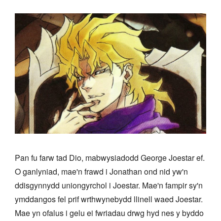
Pan fu farw tad Dio, mabwysiadodd George Joestar ef.
O ganlyniad, mae'n frawd i Jonathan ond nid yw'n
ddisgynnydd uniongyrchol i Joestar. Mae'n fampir sy'n
ymddangos fel prif wrthwynebydd llinell waed Joestar.
Mae yn ofalus i gelu ei fwriadau drwg hyd nes y byddo