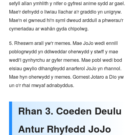
sefyll allan ymhlith y nifer o gyfresi anime sydd ar gael.
Mae'r defnydd o liwiau llachar a'r graddio yn unigryw.
Mae'n ei gwneud hi'n syml dweud arddull a phwerau'r
cymeriadau ar wahân gyda chipolwg.
5. Rheswm arall yw'r memes. Mae JoJo wedi ennill
poblogrwydd yn ddiweddar oherwydd y stwff y mae
wedi'i gynhyrchu ar gyfer memes. Mae pobl wedi bod
eisiau gwylio dihangfeydd anarferol JoJo yn rhannol.
Mae hyn oherwydd y memes. Gornest Jotaro a Dio yw
un o'r rhai mwyaf adnabyddus.
Rhan 3. Coeden Deulu
Antur Rhyfedd JoJo