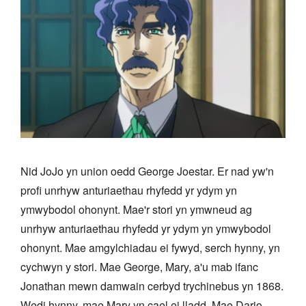
Nid JoJo yn union oedd George Joestar. Er nad yw'n
profi unrhyw anturiaethau rhyfedd yr ydym yn
ymwybodol ohonynt. Mae'r stori yn ymwneud ag
unrhyw anturiaethau rhyfedd yr ydym yn ymwybodol
ohonynt. Mae amgylchiadau ei fywyd, serch hynny, yn
cychwyn y stori. Mae George, Mary, a'u mab ifanc
Jonathan mewn damwain cerbyd trychinebus yn 1868.
Wedi hynny, mae Mary yn cael ei lladd. Mae Dario