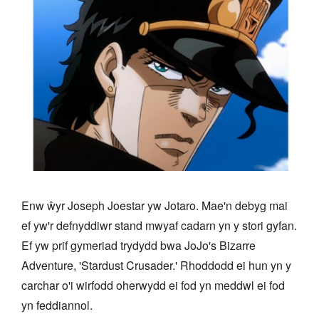
Enw ŵyr Joseph Joestar yw Jotaro. Mae'n debyg mai
ef yw'r defnyddiwr stand mwyaf cadarn yn y stori gyfan.
Ef yw prif gymeriad trydydd bwa JoJo's Bizarre
Adventure, 'Stardust Crusader.' Rhoddodd ei hun yn y
carchar o'i wirfodd oherwydd ei fod yn meddwl ei fod
yn feddiannol.