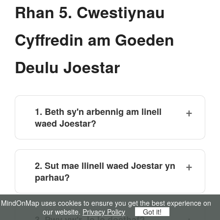
Rhan 5. Cwestiynau
Cyffredin am Goeden
Deulu Joestar
1. Beth sy'n arbennig am linell
waed Joestar?
2. Sut mae llinell waed Joestar yn
parhau?
MindOnMap uses cookies to ensure you get the best experience on
our website.
Privacy Policy
Got it!
3. Pwy yw'r JoJo doethaf?