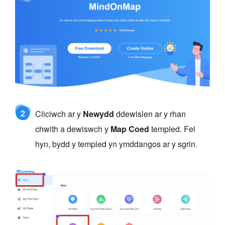
2
Cliciwch ar y
Newydd
ddewislen ar y rhan
chwith a dewiswch y
Map Coed
templed. Fel
hyn, bydd y templed yn ymddangos ar y sgrin.