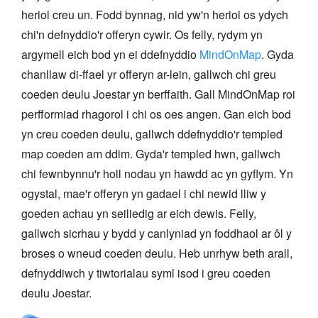
heriol creu un. Fodd bynnag, nid yw'n heriol os ydych
chi'n defnyddio'r offeryn cywir. Os felly, rydym yn
argymell eich bod yn ei ddefnyddio
MindOnMap
. Gyda
chanllaw di-ffael yr offeryn ar-lein, gallwch chi greu
coeden deulu Joestar yn berffaith. Gall MindOnMap roi
perfformiad rhagorol i chi os oes angen. Gan eich bod
yn creu coeden deulu, gallwch ddefnyddio'r templed
map coeden am ddim. Gyda'r templed hwn, gallwch
chi fewnbynnu'r holl nodau yn hawdd ac yn gyflym. Yn
ogystal, mae'r offeryn yn gadael i chi newid lliw y
goeden achau yn seiliedig ar eich dewis. Felly,
gallwch sicrhau y bydd y canlyniad yn foddhaol ar ôl y
broses o wneud coeden deulu. Heb unrhyw beth arall,
defnyddiwch y tiwtorialau syml isod i greu coeden
deulu Joestar.