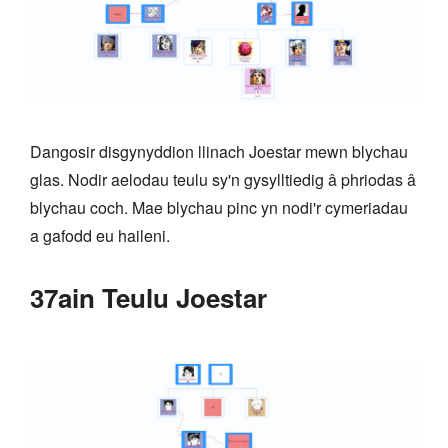
Dangosir disgynyddion llinach Joestar mewn blychau
glas. Nodir aelodau teulu sy'n gysylltiedig â phriodas â
blychau coch. Mae blychau pinc yn nodi'r cymeriadau
a gafodd eu haileni.
37ain Teulu Joestar