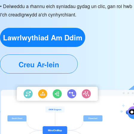
• Delweddu a rhannu eich syniadau gydag un clic, gan roi hwb
i'ch creadigrwydd a'ch cynhyrchiant.
Lawrlwythiad Am Ddim
Creu Ar-lein