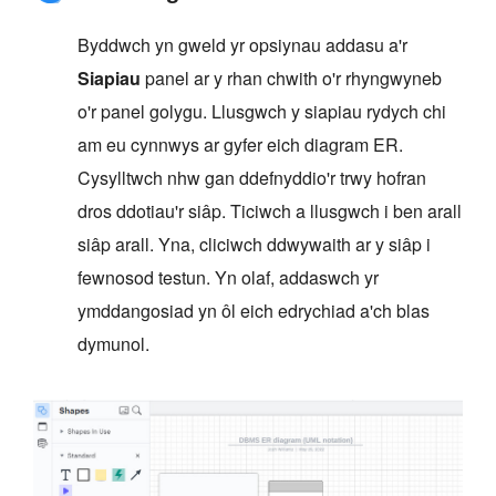
Byddwch yn gweld yr opsiynau addasu a'r
Siapiau
panel ar y rhan chwith o'r rhyngwyneb
o'r panel golygu. Llusgwch y siapiau rydych chi
am eu cynnwys ar gyfer eich diagram ER.
Cysylltwch nhw gan ddefnyddio'r trwy hofran
dros ddotiau'r siâp. Ticiwch a llusgwch i ben arall
siâp arall. Yna, cliciwch ddwywaith ar y siâp i
fewnosod testun. Yn olaf, addaswch yr
ymddangosiad yn ôl eich edrychiad a'ch blas
dymunol.