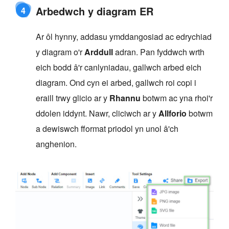
Arbedwch y diagram ER
4
Ar ôl hynny, addasu ymddangosiad ac edrychiad
y diagram o'r
Arddull
adran. Pan fyddwch wrth
eich bodd â'r canlyniadau, gallwch arbed eich
diagram. Ond cyn ei arbed, gallwch roi copi i
eraill trwy glicio ar y
Rhannu
botwm ac yna rhoi'r
ddolen iddynt. Nawr, cliciwch ar y
Allforio
botwm
a dewiswch fformat priodol yn unol â'ch
anghenion.