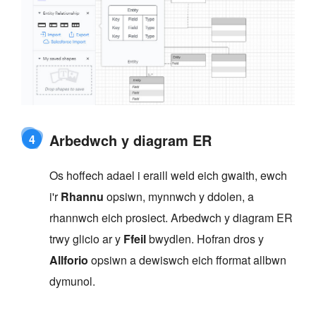
Arbedwch y diagram ER
4
Os hoffech adael i eraill weld eich gwaith, ewch
i'r
Rhannu
opsiwn, mynnwch y ddolen, a
rhannwch eich prosiect. Arbedwch y diagram ER
trwy glicio ar y
Ffeil
bwydlen. Hofran dros y
Allforio
opsiwn a dewiswch eich fformat allbwn
dymunol.