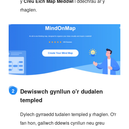
y
Creu Eich Map Meddwl
i ddechrau ar y
rhaglen.
Dewiswch gynllun o'r dudalen
2
templed
Dylech gyrraedd tudalen templed y rhaglen. O'r
fan hon, gallwch ddewis cynllun neu greu