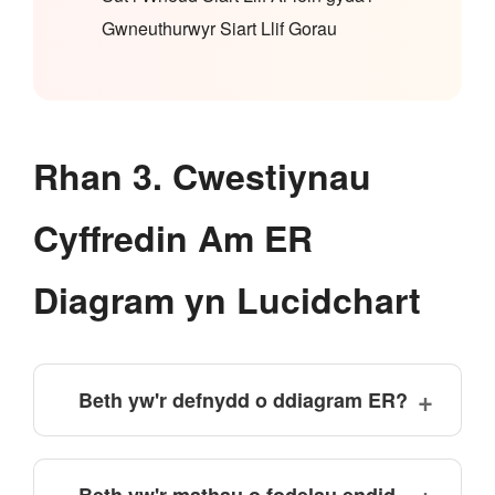
Gwneuthurwyr Siart Llif Gorau
Rhan 3. Cwestiynau
Cyffredin Am ER
Diagram yn Lucidchart
Beth yw'r defnydd o ddiagram ER?
Beth yw'r mathau o fodelau endid-