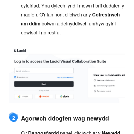
cyfeiriad. Yna dylech fynd i mewn i brif dudalen y
rhaglen. O'r fan hon, cliciwch ar y
Cofrestrwch
am ddim
botwm a defnyddiwch unrhyw gyfrif
dewisol i gofrestru.
Agorwch ddogfen wag newydd
2
O'r
Dangosfwrdd
panel, cliciwch ar y
Newydd