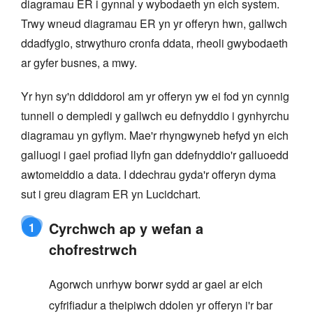
diagramau ER i gynnal y wybodaeth yn eich system.
Trwy wneud diagramau ER yn yr offeryn hwn, gallwch
ddadfygio, strwythuro cronfa ddata, rheoli gwybodaeth
ar gyfer busnes, a mwy.
Yr hyn sy'n ddiddorol am yr offeryn yw ei fod yn cynnig
tunnell o dempledi y gallwch eu defnyddio i gynhyrchu
diagramau yn gyflym. Mae'r rhyngwyneb hefyd yn eich
galluogi i gael profiad llyfn gan ddefnyddio'r galluoedd
awtomeiddio a data. I ddechrau gyda'r offeryn dyma
sut i greu diagram ER yn Lucidchart.
Cyrchwch ap y wefan a
1
chofrestrwch
Agorwch unrhyw borwr sydd ar gael ar eich
cyfrifiadur a theipiwch ddolen yr offeryn i'r bar