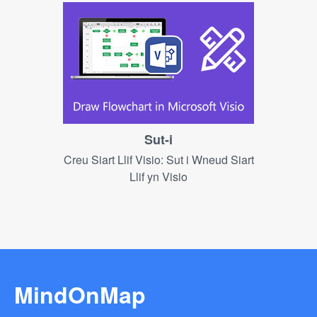
Sut-i
Creu Siart Llif Visio: Sut i Wneud Siart
Llif yn Visio
MindOnMap