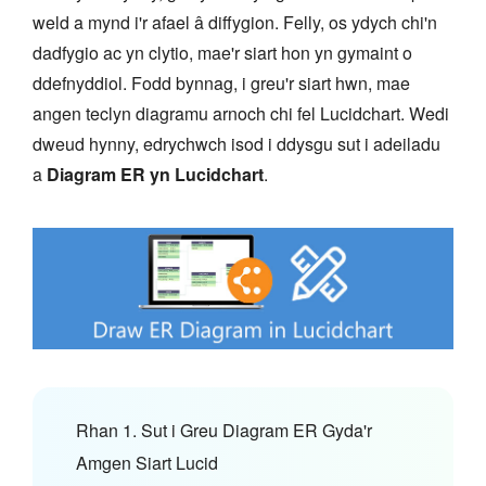
weld a mynd i'r afael â diffygion. Felly, os ydych chi'n
dadfygio ac yn clytio, mae'r siart hon yn gymaint o
ddefnyddiol. Fodd bynnag, i greu'r siart hwn, mae
angen teclyn diagramu arnoch chi fel Lucidchart. Wedi
dweud hynny, edrychwch isod i ddysgu sut i adeiladu
a
Diagram ER yn Lucidchart
.
Rhan 1. Sut i Greu Diagram ER Gyda'r
Amgen Siart Lucid