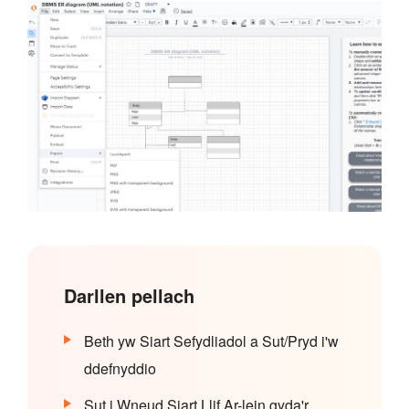
Darllen pellach
Beth yw Siart Sefydliadol a Sut/Pryd i'w
ddefnyddio
Sut i Wneud Siart Llif Ar-lein gyda'r