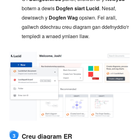
botwm a dewis
Dogfen siart Lucid
. Nesaf,
dewiswch y
Dogfen Wag
opsiwn. Fel arall,
gallwch ddechrau creu diagram gan ddefnyddio'r
templedi a wnaed ymlaen llaw.
Creu diagram ER
3