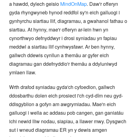
a hawdd, dylech geisio
MindOnMap
. Daw'r offeryn
gyda rhyngwyneb hynod reddfol sy'n eich galluogi i
gynhyrchu siartiau llif, diagramau, a gwahanol fathau o
siartiau. At hynny, mae'r offeryn ar-lein hwn yn
cynorthwyo defnyddwyr i drosi syniadau yn fapiau
meddwl a siartiau llif cynhwysfawr. Ar ben hynny,
gallwch ddewis cynllun a themâu ar gyfer eich
diagramau gan ddefnyddio'r themâu a ddyluniwyd
ymlaen llaw.
Wrth drafod syniadau gyda'ch cyfoedion, gallwch
ddosbarthu dolen eich prosiect i'ch cyd-dîm neu gyd-
ddisgyblion a gofyn am awgrymiadau. Mae'n eich
galluogi i wella ac addasu pob cangen, gan ganiatáu
ichi newid lliw nodau, siapiau, a llawer mwy. Dysgwch
sut i wneud diagramau ER yn y dewis amgen