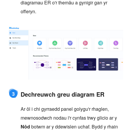
diagramau ER o'r themâu a gynigir gan yr
offeryn.
Dechreuwch greu diagram ER
3
Ar ôl i chi gyrraedd panel golygu'r rhaglen,
mewnosodwch nodau i'r cynfas trwy glicio ar y
Nôd
botwm ar y ddewislen uchaf. Bydd y rhain