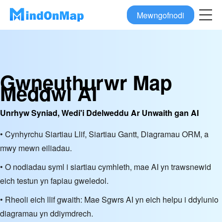
Mewngofnodi
Gwneuthurwr Map
Meddwl AI
Unrhyw Syniad, Wedi'i Ddelweddu Ar Unwaith gan AI
• Cynhyrchu Siartiau Llif, Siartiau Gantt, Diagramau ORM, a
mwy mewn eiliadau.
• O nodiadau syml i siartiau cymhleth, mae AI yn trawsnewid
eich testun yn fapiau gweledol.
• Rheoli eich llif gwaith: Mae Sgwrs AI yn eich helpu i ddylunio
diagramau yn ddiymdrech.