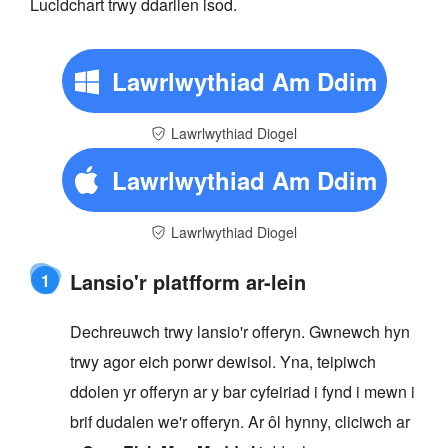
Lucidchart trwy ddarllen isod.
Lawrlwythiad Am Ddim
Lawrlwythiad Diogel
Lawrlwythiad Am Ddim
Lawrlwythiad Diogel
Lansio'r platfform ar-lein
1
Dechreuwch trwy lansio'r offeryn. Gwnewch hyn
trwy agor eich porwr dewisol. Yna, teipiwch
ddolen yr offeryn ar y bar cyfeiriad i fynd i mewn i
brif dudalen we'r offeryn. Ar ôl hynny, cliciwch ar