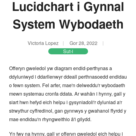
Lucidchart i Gynnal
System Wybodaeth
Victoria Lopez
Gor 28, 2022
Sut-i
Offeryn gweledol yw diagram endid-perthynas a
ddyluniwyd i ddarllenwyr ddeall perthnasoedd endidau
o fewn system. Fel arfer, mae'n delweddu'r wybodaeth
mewn systemau cronfa ddata. Ar wahân i hynny, gall y
siart hwn hefyd eich helpu i gysyniadoli'r dyluniad a'r
strwythur cyffredinol, gan gynnwys y gwahanol ffyrdd y
mae endidau'n rhyngweithio â'i gilydd.
Yn fwy na hynny, gall yr offeryn gweledol eich helpu i