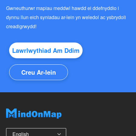
Gwneuthurwr mapiau meddwl hawdd ei ddefnyddio i
dynnu llun eich syniadau ar-lein yn weledol ac ysbrydoli
creadigrwydd!
Lawrlwythiad Am Ddim
Creu Ar-lein
English