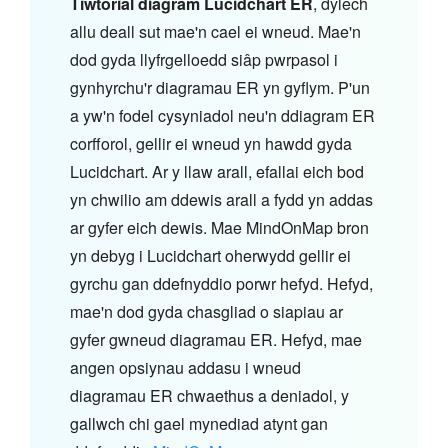
Tiwtorial diagram Lucidchart ER
, dylech
allu deall sut mae'n cael ei wneud. Mae'n
dod gyda llyfrgelloedd siâp pwrpasol i
gynhyrchu'r diagramau ER yn gyflym. P'un
a yw'n fodel cysyniadol neu'n ddiagram ER
corfforol, gellir ei wneud yn hawdd gyda
Lucidchart. Ar y llaw arall, efallai eich bod
yn chwilio am ddewis arall a fydd yn addas
ar gyfer eich dewis. Mae MindOnMap bron
yn debyg i Lucidchart oherwydd gellir ei
gyrchu gan ddefnyddio porwr hefyd. Hefyd,
mae'n dod gyda chasgliad o siapiau ar
gyfer gwneud diagramau ER. Hefyd, mae
angen opsiynau addasu i wneud
diagramau ER chwaethus a deniadol, y
gallwch chi gael mynediad atynt gan