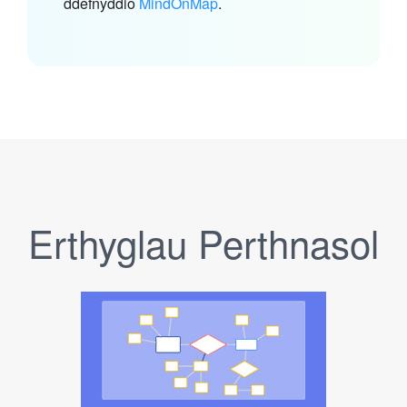
ddefnyddio
MindOnMap
.
Erthyglau Perthnasol