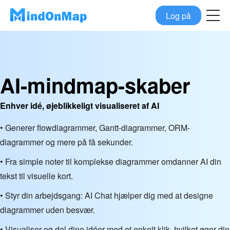
Log på
AI-mindmap-skaber
Enhver idé, øjeblikkeligt visualiseret af AI
• Generer flowdiagrammer, Gantt-diagrammer, ORM-
diagrammer og mere på få sekunder.
• Fra simple noter til komplekse diagrammer omdanner AI din
tekst til visuelle kort.
• Styr din arbejdsgang: AI Chat hjælper dig med at designe
diagrammer uden besvær.
• Visualiser og del dine idéer med et enkelt klik, hvilket øger din