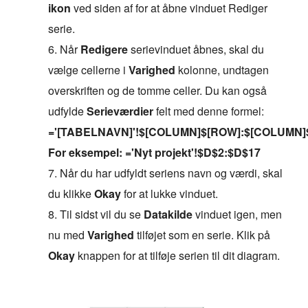
ikon
ved siden af for at åbne vinduet Rediger
serie.
6. Når
Redigere
serievinduet åbnes, skal du
vælge cellerne i
Varighed
kolonne, undtagen
overskriften og de tomme celler. Du kan også
udfylde
Serieværdier
felt med denne formel:
='[TABELNAVN]'!$[COLUMN]$[ROW]:$[COLUMN]
For eksempel: ='Nyt projekt'!$D$2:$D$17
7. Når du har udfyldt seriens navn og værdi, skal
du klikke
Okay
for at lukke vinduet.
8. Til sidst vil du se
Datakilde
vinduet igen, men
nu med
Varighed
tilføjet som en serie. Klik på
Okay
knappen for at tilføje serien til dit diagram.