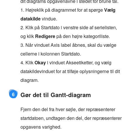
dit diagrams opgavenavne i stedet for brune tal.
1. Højreklik på diagrammet for at spørge
Vælg
datakilde
vindue.
2. Klik på Startdato i venstre side af serielisten,
og klik
Redigere
på den højre kategoriliste.
3. Når vinduet Axis label åbnes, skal du vælge
cellerne i kolonnen Startdato.
4. Klik
Okay
i vinduet Akseetiketter, og vælg
datakildevinduet for at tilføje oplysningerne til dit
diagram.
Gør det til Gantt-diagram
6
Fjern den del fra hver søjle, der repræsenterer
startdatoen, undtagen den del, der repræsenterer
opgavens varighed.