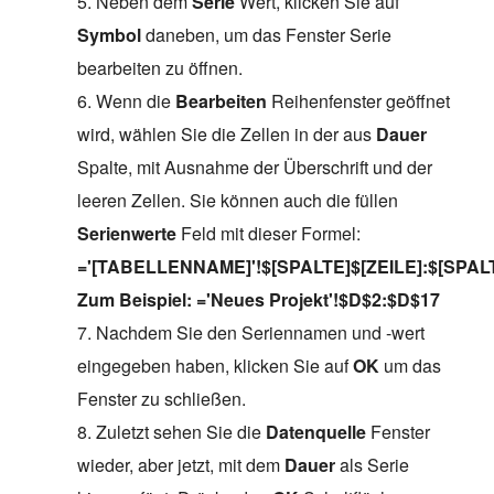
5. Neben dem
Serie
Wert, klicken Sie auf
Symbol
daneben, um das Fenster Serie
bearbeiten zu öffnen.
6. Wenn die
Bearbeiten
Reihenfenster geöffnet
wird, wählen Sie die Zellen in der aus
Dauer
Spalte, mit Ausnahme der Überschrift und der
leeren Zellen. Sie können auch die füllen
Serienwerte
Feld mit dieser Formel:
='[TABELLENNAME]'!$[SPALTE]$[ZEILE]:$[SPALT
Zum Beispiel: ='Neues Projekt'!$D$2:$D$17
7. Nachdem Sie den Seriennamen und -wert
eingegeben haben, klicken Sie auf
OK
um das
Fenster zu schließen.
8. Zuletzt sehen Sie die
Datenquelle
Fenster
wieder, aber jetzt, mit dem
Dauer
als Serie