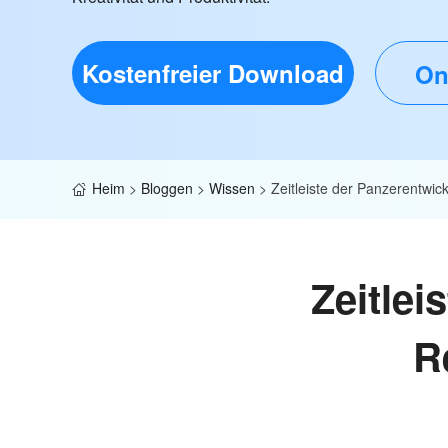
Kostenfreier Download
On
Heim
>
Bloggen
>
Wissen
>
Zeitleiste der Panzerentwic
Zeitlei
R