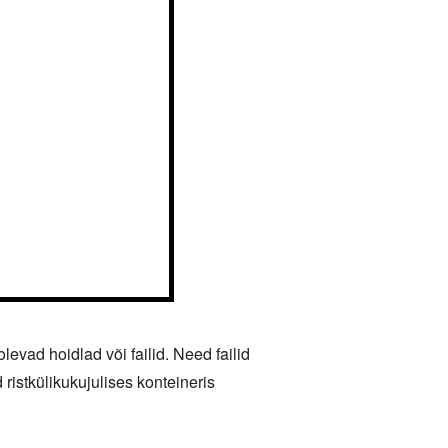
ad hoidlad või failid. Need failid
ristkülikukujulises konteineris