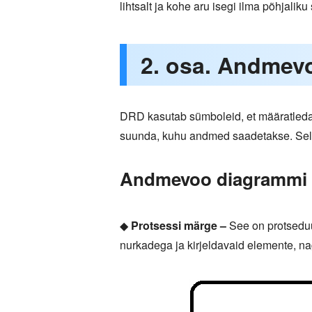
lihtsalt ja kohe aru isegi ilma põhjali
2. osa. Andmev
DRD kasutab sümboleid, et määratleda tea
suunda, kuhu andmed saadetakse. Sell
Andmevoo diagrammi t
◆
Protsessi märge –
See on protseduu
nurkadega ja kirjeldavaid elemente, na