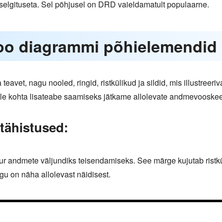
ku selgituseta. Sel põhjusel on DRD vaieldamatult populaarne.
oo diagrammi põhielemendid
vet, nagu nooled, ringid, ristkülikud ja sildid, mis illustreeriv
e kohta lisateabe saamiseks jätkame allolevate andmevooskee
ähistused:
r andmete väljundiks teisendamiseks. See märge kujutab ristkül
gu on näha allolevast näidisest.