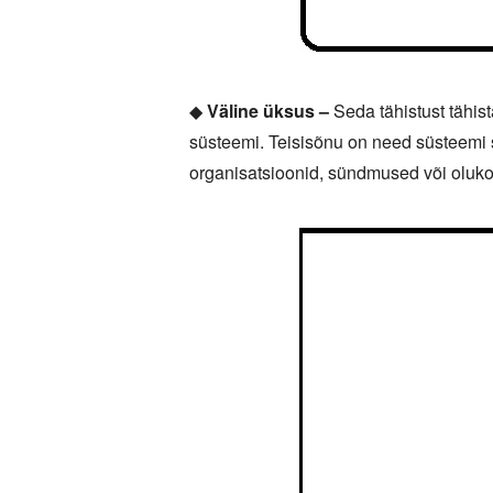
◆
Väline üksus –
Seda tähistust tähis
süsteemi. Teisisõnu on need süsteemi 
organisatsioonid, sündmused või oluko