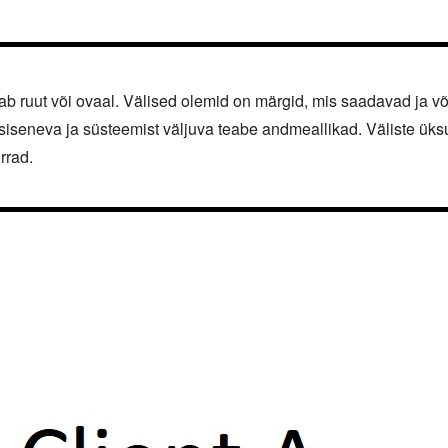
tab ruut või ovaal. Välised olemid on märgid, mis saadavad ja 
siseneva ja süsteemist väljuva teabe andmeallikad. Väliste üks
rrad.