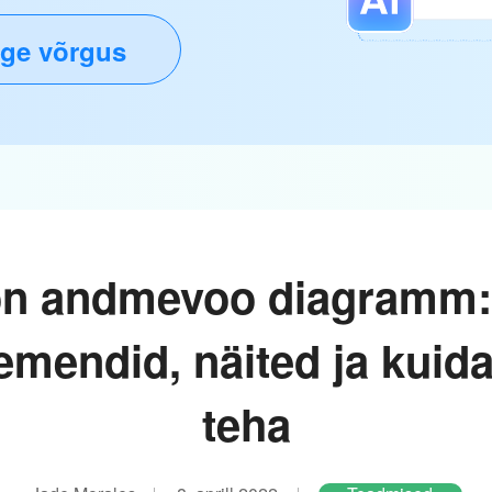
ge võrgus
on andmevoo diagramm: 
emendid, näited ja kuid
teha