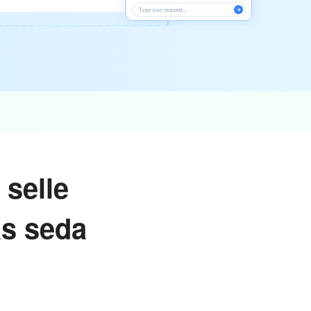
selle
as seda