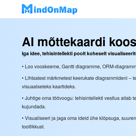
AI mõttekaardi koos
Iga idee, tehisintellekti poolt koheselt visualiseeri
• Loo vooskeeme, Gantti diagramme, ORM-diagramme
• Lihtsatest märkmetest keerukate diagrammideni – teh
visuaalseteks kaartideks.
• Juhtige oma töövoogu: tehisintellekti vestlus aitab
kujundada.
• Visualiseeri ja jaga oma ideid ühe klõpsuga, suur
tootlikkust.