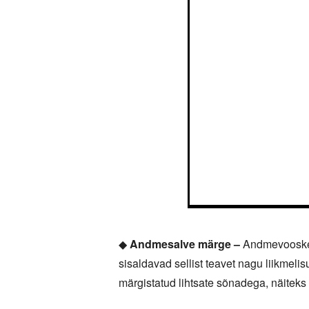
◆
Andmesalve märge –
Andmevooskeem
sisaldavad sellist teavet nagu liikmeli
märgistatud lihtsate sõnadega, näiteks 