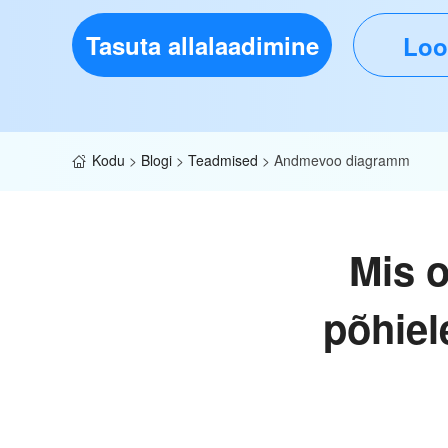
Tasuta allalaadimine
Loo
Kodu
>
Blogi
>
Teadmised
>
Andmevoo diagramm
Mis 
põhiel