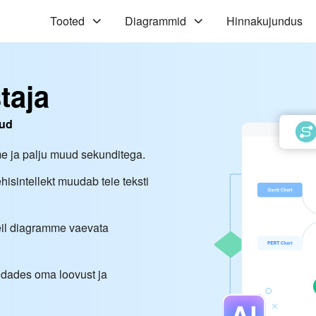
Tooted
Diagrammid
Hinnakujundus
taja
tud
 ja palju muud sekunditega.
isintellekt muudab teie teksti
 teil diagramme vaevata
endades oma loovust ja