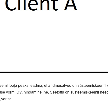
i looja peaks teadma, et andmesalved on süsteemiskeemil olev
suse vorm, CV, hindamine jne. Seetõttu on süsteemiskeemil need 
„vorm“.