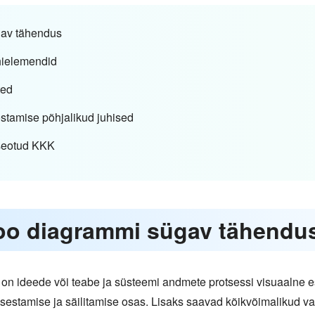
gav tähendus
hielemendid
ted
tamise põhjalikud juhised
seotud KKK
oo diagrammi sügav tähendu
on ideede või teabe ja süsteemi andmete protsessi visuaalne e
isestamise ja säilitamise osas. Lisaks saavad kõikvõimalikud 