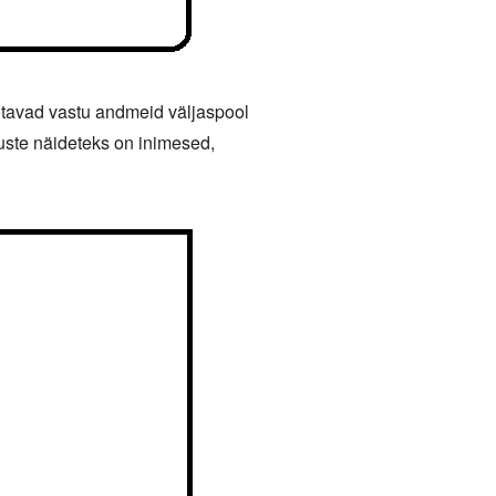
võtavad vastu andmeid väljaspool
uste näideteks on inimesed,