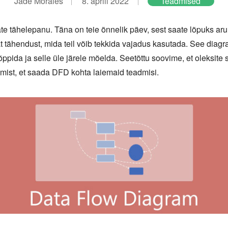
Jade Morales
8. aprill 2022
Teadmised
e tähelepanu. Täna on teie õnnelik päev, sest saate lõpuks aru
ähendust, mida teil võib tekkida vajadus kasutada. See diagr
ppida ja selle üle järele mõelda. Seetõttu soovime, et oleksite s
gemist, et saada DFD kohta laiemaid teadmisi.