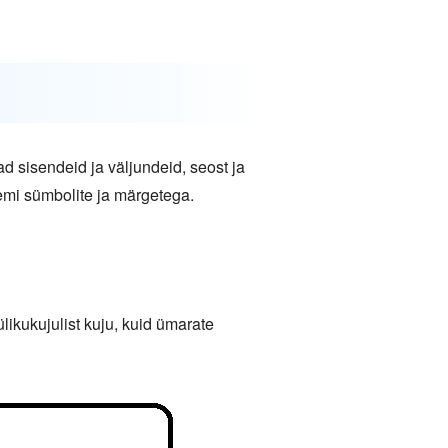
ad sisendeid ja väljundeid, seost ja
mi sümbolite ja märgetega.
ikukujulist kuju, kuid ümarate