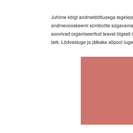
Juhime kõigi andmetöötlusega tegelejat
andmevooskeemi sümbolite sügavamat t
soovivad organiseeritud teavet õigesti õ
tark. Lõdvestuge ja jätkake allpool lu