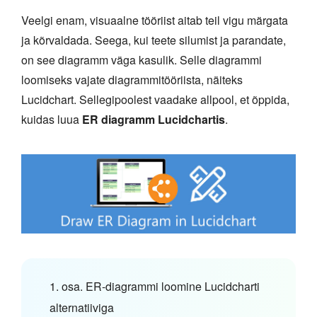
Veelgi enam, visuaalne tööriist aitab teil vigu märgata
ja kõrvaldada. Seega, kui teete silumist ja parandate,
on see diagramm väga kasulik. Selle diagrammi
loomiseks vajate diagrammitööriista, näiteks
Lucidchart. Sellegipoolest vaadake allpool, et õppida,
kuidas luua
ER diagramm Lucidchartis
.
1. osa. ER-diagrammi loomine Lucidcharti
alternatiiviga