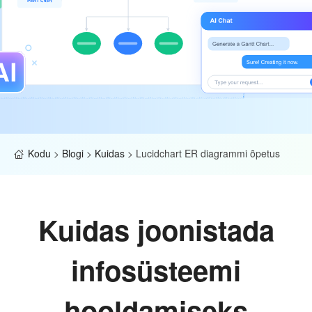
Kodu
>
Blogi
>
Kuidas
>
Lucidchart ER diagrammi õpetus
Kuidas joonistada
infosüsteemi
hooldamiseks