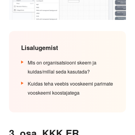
Lisalugemist
Mis on organisatsiooni skeem ja
kuidas/millal seda kasutada?
Kuidas teha veebis vooskeemi parimate
vooskeemi koostajatega
3. osa. KKK ER