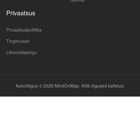
Privaatsus
Privaatsuspoliitika
Tingimused
Litsentsilepingu
Autoriõigus © 2026 MindOnMap. Kõik õigused kaitstud.