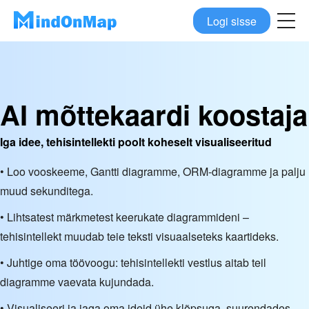
Logi sisse
AI mõttekaardi koostaja
Iga idee, tehisintellekti poolt koheselt visualiseeritud
• Loo vooskeeme, Gantti diagramme, ORM-diagramme ja palju
muud sekunditega.
• Lihtsatest märkmetest keerukate diagrammideni –
tehisintellekt muudab teie teksti visuaalseteks kaartideks.
• Juhtige oma töövoogu: tehisintellekti vestlus aitab teil
diagramme vaevata kujundada.
• Visualiseeri ja jaga oma ideid ühe klõpsuga, suurendades