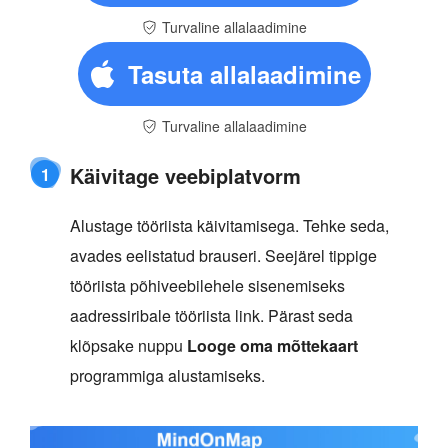
Turvaline allalaadimine
Tasuta allalaadimine
Turvaline allalaadimine
Käivitage veebiplatvorm
1
Alustage tööriista käivitamisega. Tehke seda,
avades eelistatud brauseri. Seejärel tippige
tööriista põhiveebilehele sisenemiseks
aadressiribale tööriista link. Pärast seda
klõpsake nuppu
Looge oma mõttekaart
programmiga alustamiseks.