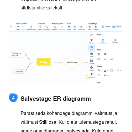
sildistamiseks teksti.
Salvestage ER diagramm
4
Pärast seda kohandage diagrammi välimust ja
välimust
Stiil
osa. Kui olete tulemustega rahul,
saate oma diagrammi salvestada. Kuid enne