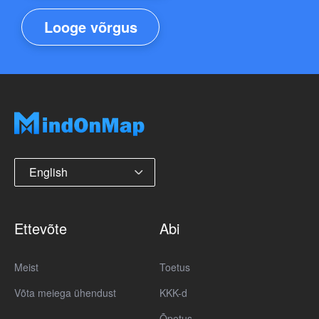
Looge võrgus
English
Ettevõte
Abi
Meist
Toetus
Võta meiega ühendust
KKK-d
Õpetus