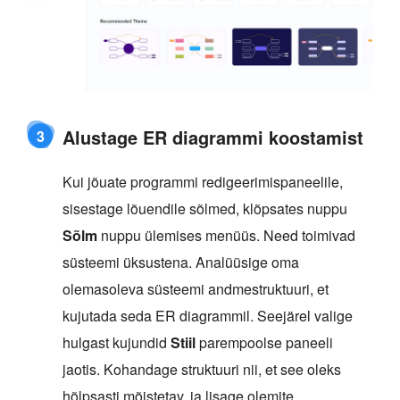
Alustage ER diagrammi koostamist
3
Kui jõuate programmi redigeerimispaneelile,
sisestage lõuendile sõlmed, klõpsates nuppu
Sõlm
nuppu ülemises menüüs. Need toimivad
süsteemi üksustena. Analüüsige oma
olemasoleva süsteemi andmestruktuuri, et
kujutada seda ER diagrammil. Seejärel valige
hulgast kujundid
Stiil
parempoolse paneeli
jaotis. Kohandage struktuuri nii, et see oleks
hõlpsasti mõistetav, ja lisage olemite