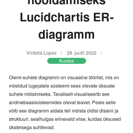
Lucidchartis ER-
diagramm
Victoria Lopez
28. juulil 2022
Kuidas
Olemi-suhete diagramm on visuaalne tööriist, mis on
mõeldud lugejatele süsteemi sees olevate üksuste
suhete mõistmiseks. Tavaliselt visualiseerib see
andmebaasisüsteemides olevat teavet. Peale selle
võib see diagramm aidata teil mõista üldist disaini ja
struktuuri, sealhulgas erinevaid viise, kuidas üksused
üksteisega suhtlevad.