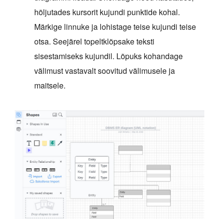
hõljutades kursorit kujundi punktide kohal.
Märkige linnuke ja lohistage teise kujundi teise
otsa. Seejärel topeltklõpsake teksti
sisestamiseks kujundil. Lõpuks kohandage
välimust vastavalt soovitud välimusele ja
maitsele.