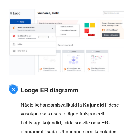
Looge ER diagramm
3
Näete kohandamisvalikuid ja
Kujundid
liidese
vasakpoolses osas redigeerimispaneelilt.
Lohistage kujundid, mida soovite oma ER-
diagrammi lisada. Ühendage need kasutades,