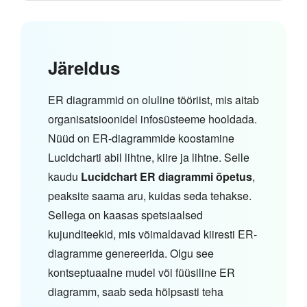
Järeldus
ER diagrammid on oluline tööriist, mis aitab
organisatsioonidel infosüsteeme hooldada.
Nüüd on ER-diagrammide koostamine
Lucidcharti abil lihtne, kiire ja lihtne. Selle
kaudu
Lucidchart ER diagrammi õpetus
,
peaksite saama aru, kuidas seda tehakse.
Sellega on kaasas spetsiaalsed
kujunditeekid, mis võimaldavad kiiresti ER-
diagramme genereerida. Olgu see
kontseptuaalne mudel või füüsiline ER
diagramm, saab seda hõlpsasti teha