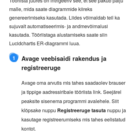
Tööriista juures on intrigeeriv see, et see pakub palju
malle, mida saate diagrammide kiireks
genereerimiseks kasutada. Liides võimaldab teil ka
sujuvalt automatiseerimis- ja andmevõimalusi
kasutada. Tööriistaga alustamiseks saate siin
Lucidchartis ER-diagrammi luua.
Avage veebisaidi rakendus ja
1
registreeruge
Avage oma arvutis mis tahes saadaolev brauser
ja tippige aadressiribale tööriista link. Seejärel
peaksite sisenema programmi avalehele. Siit
klõpsake nuppu
Registreeruge tasuta
nuppu ja
kasutage registreerumiseks mis tahes eelistatud
kontot.