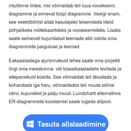
intuitiivne liides, mis võimaldab teil luua vooskeemi,
diagramme ja erinevat tüüpi diagramme. Veelgi enam,
see veebitööriist aitab kasutajatel teisendada ideid
põhjalikeks mõttekaartideks ja vooskeemideks. Lisaks
saate eelnevalt kujundatud teemade abil valida oma
diagrammide paigutuse ja teemad.
Eakaaslastega ajurünnakuid tehes saate oma projekti
lingi oma meeskonna- või klassikaaslastele levitada ja
ettepanekuid küsida. See võimaldab teil täiustada ja
kohandada iga haru, võimaldades teil muuta sõlme
värvi, kujundeid ja palju muud. Lucidcharti alternatiivis
ER-diagrammide koostamist saate lugeda allpool.
Tasuta allalaadimine