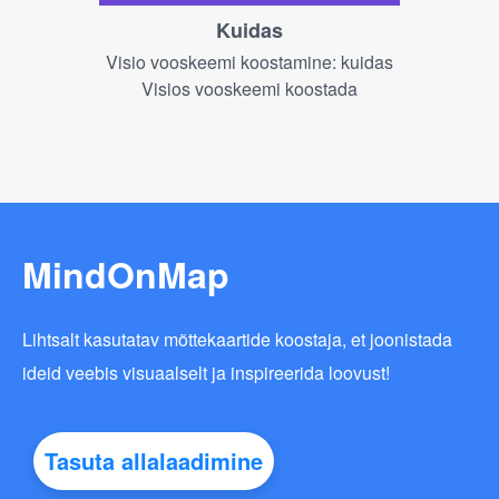
Kuidas
Visio vooskeemi koostamine: kuidas
Visios vooskeemi koostada
MindOnMap
Lihtsalt kasutatav mõttekaartide koostaja, et joonistada
ideid veebis visuaalselt ja inspireerida loovust!
Tasuta allalaadimine