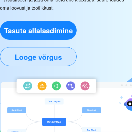
oma loovust ja tootlikkust.
Tasuta allalaadimine
Looge võrgus