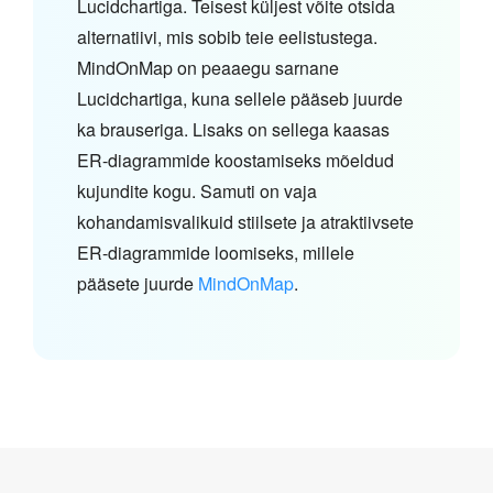
Lucidchartiga. Teisest küljest võite otsida
alternatiivi, mis sobib teie eelistustega.
MindOnMap on peaaegu sarnane
Lucidchartiga, kuna sellele pääseb juurde
ka brauseriga. Lisaks on sellega kaasas
ER-diagrammide koostamiseks mõeldud
kujundite kogu. Samuti on vaja
kohandamisvalikuid stiilsete ja atraktiivsete
ER-diagrammide loomiseks, millele
pääsete juurde
MindOnMap
.