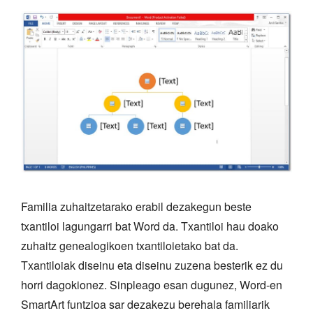
Familia zuhaitzetarako erabil dezakegun beste
txantiloi lagungarri bat Word da. Txantiloi hau doako
zuhaitz genealogikoen txantiloietako bat da.
Txantiloiak diseinu eta diseinu zuzena besterik ez du
horri dagokionez. Sinpleago esan dugunez, Word-en
SmartArt funtzioa sar dezakezu berehala familiarik