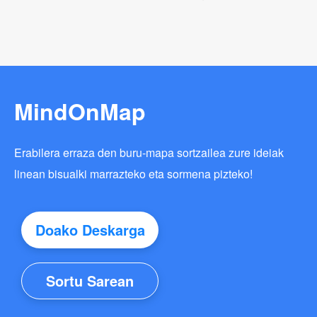
MindOnMap
Erabilera erraza den buru-mapa sortzailea zure ideiak
linean bisualki marrazteko eta sormena pizteko!
Doako Deskarga
Sortu Sarean