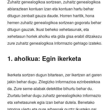
Zuhaitz genealogikoa sortzean, zuhaitz genealogikoa
abiaraztean kontuan izan eta kontuan hartu behar
ditugun zenbait gauza daude. Horren haritik, hona
hemen zuhaitz genealogikoa sortzean gogoratu behar
ditugun gauzak. Ikusi beheko xehetasunak, eta
xehetasun horiek aholku eta gida gisa erabil ditzakezu
zure zuhaitz genealogikoa informazio gehiago izateko.
1. aholkua: Egin ikerketa
Ikerketa sortzen dugun bitartean, zer ikertzen ari garen
jakin behar dugu. Zilegizko informazioa ezinbestekoa
da. Zure seme-alabak detektibe bihurtu behar du.
Ziurtatu behar dugu zuhaitz genealogikoko informazio
eta xehetasunek egia izan behar dutela. Benetako
istorioa ulertu eta gure arbasoak guztiz ikusteko gai