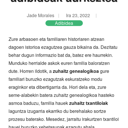
Jade Morales
Ira 23, 2022
Adibidea
Zure arbasoen eta familiaren historiaren atzean
dagoen istorioa ezagutzea gauza bikaina da. Dezitatu
behar dugun informazio bat da, batez ere haurrekin.
Munduko herrialde askok euren familia baloratzen
dute. Horren ildotik, a
zuhaitz genealogikoa
gure
familiari buruzko ezagutzak eskuratzeko modu
eraginkor eta dibertigarria da. Hori dela eta, zure
seme-alabekin batera zuhaitz genealogikoa hasteko
asmoa baduzu, familia hauek
zuhaitz txantiloiak
laguntza izugarria ekarriko du berehalako sortze
prozesu baterako. Mesedez, jarraitu irakurtzen txantiloi
hauei buruzko xehetasunak ezagutu ahala.