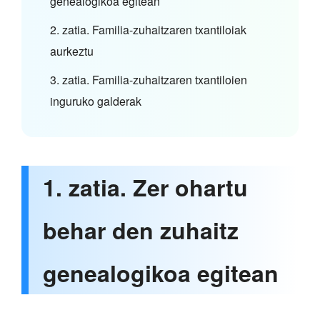
genealogikoa egitean
2. zatia. Familia-zuhaitzaren txantiloiak
aurkeztu
3. zatia. Familia-zuhaitzaren txantiloien
inguruko galderak
1. zatia. Zer ohartu
behar den zuhaitz
genealogikoa egitean