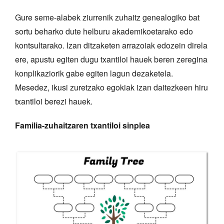
Gure seme-alabek ziurrenik zuhaitz genealogiko bat
sortu beharko dute helburu akademikoetarako edo
kontsultarako. Izan ditzaketen arrazoiak edozein direla
ere, apustu egiten dugu txantiloi hauek beren zeregina
konplikaziorik gabe egiten lagun dezaketela.
Mesedez, ikusi zuretzako egokiak izan daitezkeen hiru
txantiloi berezi hauek.
Familia-zuhaitzaren txantiloi sinplea