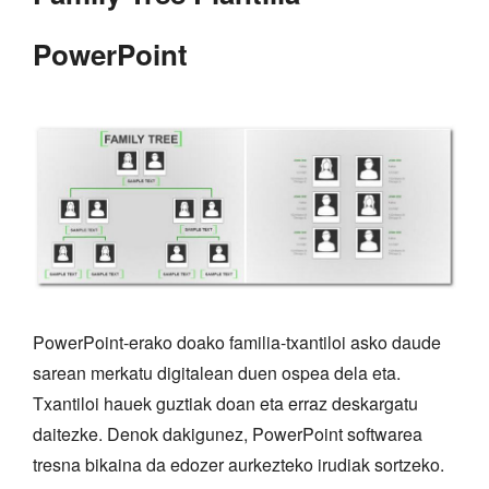
PowerPoint
PowerPoint-erako doako familia-txantiloi asko daude
sarean merkatu digitalean duen ospea dela eta.
Txantiloi hauek guztiak doan eta erraz deskargatu
daitezke. Denok dakigunez, PowerPoint softwarea
tresna bikaina da edozer aurkezteko irudiak sortzeko.