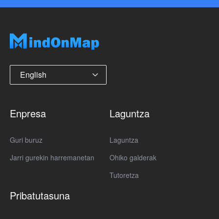
English
Enpresa
Laguntza
Guri buruz
Laguntza
Jarri gurekin harremanetan
Ohiko galderak
Tutoretza
Pribatutasuna