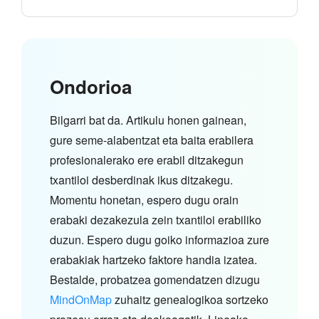
Ondorioa
Bilgarri bat da. Artikulu honen gainean,
gure seme-alabentzat eta baita erabilera
profesionalerako ere erabil ditzakegun
txantiloi desberdinak ikus ditzakegu.
Momentu honetan, espero dugu orain
erabaki dezakezula zein txantiloi erabiliko
duzun. Espero dugu goiko informazioa zure
erabakiak hartzeko faktore handia izatea.
Bestalde, probatzea gomendatzen dizugu
MindOnMap
zuhaitz genealogikoa sortzeko