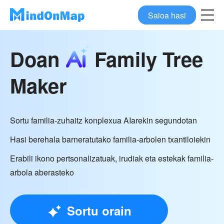
Saioa hasi
Doan
Family Tree
Maker
Sortu familia-zuhaitz konplexua AIarekin segundotan
Hasi berehala barneratutako familia-arbolen txantiloiekin
Erabili ikono pertsonalizatuak, irudiak eta estekak familia-
arbola aberasteko
Sortu orain