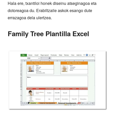
Hala ere, txantiloi honek diseinu atseginagoa eta
dotoreagoa du. Erabiltzaile askok esango dute
errazagoa dela ulertzea.
Family Tree Plantilla Excel