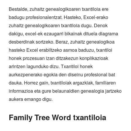
Bestalde, zuhaitz genealogikoaren txantiloia ere
badugu profesionalentzat. Hasteko, Excel-erako
zuhaitz genealogikoaren txantiloia dugu. Denok
dakigu, excel-ek ezaugarri bikainak dituela diagrama
desberdinak sortzeko. Beraz, zuhaitz genealogikoa
hasteko Excel erabiltzeko asmoa baduzu, txantiloi
honek prozesuan izan ditzakezun konplikazioak
arintzen lagunduko dizu. Txantiloi honek
aurkezpenerako egokia den diseinu profesional bat
dauka. Horrez gain, txantiloiak argazkiak, familiaren
informazioa eta gure belaunaldien genealogia jartzeko
aukera emango digu.
Family Tree Word txantiloia