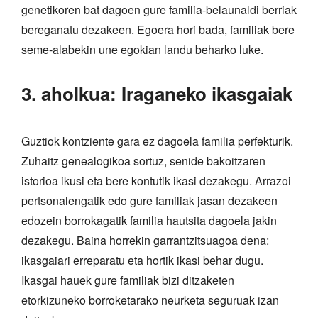
genetikoren bat dagoen gure familia-belaunaldi berriak
bereganatu dezakeen. Egoera hori bada, familiak bere
seme-alabekin une egokian landu beharko luke.
3. aholkua: Iraganeko ikasgaiak
Guztiok kontziente gara ez dagoela familia perfekturik.
Zuhaitz genealogikoa sortuz, senide bakoitzaren
istorioa ikusi eta bere kontutik ikasi dezakegu. Arrazoi
pertsonalengatik edo gure familiak jasan dezakeen
edozein borrokagatik familia hautsita dagoela jakin
dezakegu. Baina horrekin garrantzitsuagoa dena:
ikasgaiari erreparatu eta hortik ikasi behar dugu.
Ikasgai hauek gure familiak bizi ditzaketen
etorkizuneko borroketarako neurketa seguruak izan