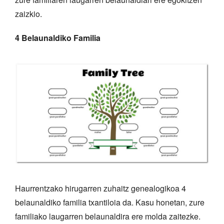
zaizkio.
4 Belaunaldiko Familia
Haurrentzako hirugarren zuhaitz genealogikoa 4
belaunaldiko familia txantiloia da. Kasu honetan, zure
familiako laugarren belaunaldira ere molda zaitezke.