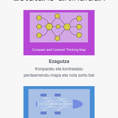
Ezagutza
Konparatu eta kontrastatu
pentsamendu-mapa eta nola sortu bat