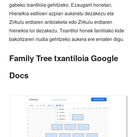
gabeko txantiloia gehitzeko. Ezaugarri honetan,
Hierarkia estiloen azpian aukeratu dezakezu eta
Zirkulu erdiaren antolaketa edo Zirkulu erdiaren
hierarkia lor dezakezu. Txantiloi honek familiako kide
bakoitzaren irudia gehitzeko aukera ere ematen digu.
Family Tree txantiloia Google
Docs