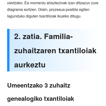
ulertzeko. Ea momentu ahaztezinak izan ditzazun zure
diagrama sortzen. Orain, prozesua posible egiten
lagunduko diguten txantiloiak ikusiko ditugu.
2. zatia. Familia-
zuhaitzaren txantiloiak
aurkeztu
Umeentzako 3 zuhaitz
genealogiko txantiloiak