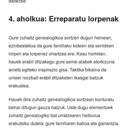
daitezke.
4. aholkua: Erreparatu lorpenak
Gure zuhaitz genealogikoa sortzen dugun heinean,
ezinbestekoa da gure familiako kideen eta senideen
lorpen eta lorpenez ohartzea ere. Kasu horretan,
hauek erabil ditzakegu gure seme-alabek etorkizuna
amets egiteko inspirazio gisa. Taktika bikaina da
umeei noizbait erabil ditzaketen ikasgai batzuk
erakustea.
Hauek dira zuhaitz genealogikoa sortzean konturatu
behar ditugun gauza batzuk. Uste dugu elementuek
zuhaitz genealogiko bat urratzearen helburua
erakutsiko dutela: gure familiaren balioa eta garrantzia