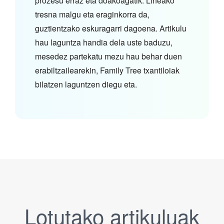
prozesu erraz eta doakoagatik. Lineako
tresna malgu eta eraginkorra da,
guztientzako eskuragarri dagoena. Artikulu
hau laguntza handia dela uste baduzu,
mesedez partekatu mezu hau behar duen
erabiltzailearekin, Family Tree txantiloiak
bilatzen laguntzen diegu eta.
Lotutako artikuluak