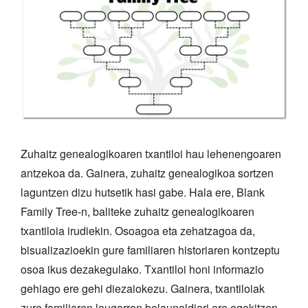
Zuhaitz genealogikoaren txantiloi hau lehenengoaren
antzekoa da. Gainera, zuhaitz genealogikoa sortzen
laguntzen dizu hutsetik hasi gabe. Hala ere, Blank
Family Tree-n, baliteke zuhaitz genealogikoaren
txantiloia irudiekin. Osoagoa eta zehatzagoa da,
bisualizazioekin gure familiaren historiaren kontzeptu
osoa ikus dezakegulako. Txantiloi honi informazio
gehiago ere gehi diezaiokezu. Gainera, txantiloiak
zure familiaren laugarren belaunaldiari ere egokitzen