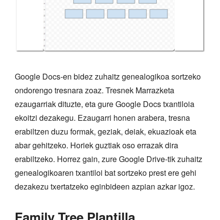
Google Docs-en bidez zuhaitz genealogikoa sortzeko
ondorengo tresnara zoaz. Tresnek Marrazketa
ezaugarriak dituzte, eta gure Google Docs txantiloia
ekoitzi dezakegu. Ezaugarri honen arabera, tresna
erabiltzen duzu formak, geziak, deiak, ekuazioak eta
abar gehitzeko. Horiek guztiak oso errazak dira
erabiltzeko. Horrez gain, zure Google Drive-tik zuhaitz
genealogikoaren txantiloi bat sortzeko prest ere gehi
dezakezu txertatzeko eginbideen azpian azkar igoz.
Family Tree Plantilla