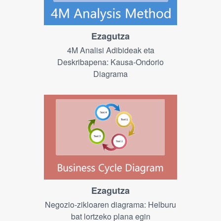
Ezagutza
4M Analisi Adibideak eta
Deskribapena: Kausa-Ondorio
Diagrama
Ezagutza
Negozio-zikloaren diagrama: Helburu
bat lortzeko plana egin