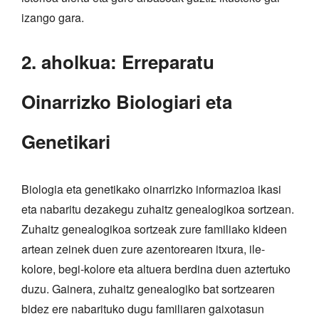
izango gara.
2. aholkua: Erreparatu
Oinarrizko Biologiari eta
Genetikari
Biologia eta genetikako oinarrizko informazioa ikasi
eta nabaritu dezakegu zuhaitz genealogikoa sortzean.
Zuhaitz genealogikoa sortzeak zure familiako kideen
artean zeinek duen zure azentorearen itxura, ile-
kolore, begi-kolore eta altuera berdina duen aztertuko
duzu. Gainera, zuhaitz genealogiko bat sortzearen
bidez ere nabarituko dugu familiaren gaixotasun