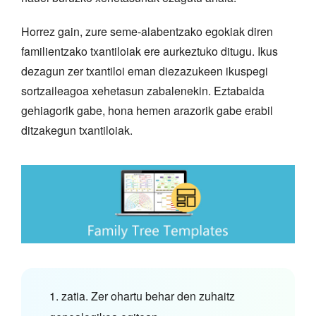
Horrez gain, zure seme-alabentzako egokiak diren
familientzako txantiloiak ere aurkeztuko ditugu. Ikus
dezagun zer txantiloi eman diezazukeen ikuspegi
sortzaileagoa xehetasun zabalenekin. Eztabaida
gehiagorik gabe, hona hemen arazorik gabe erabil
ditzakegun txantiloiak.
1. zatia. Zer ohartu behar den zuhaitz