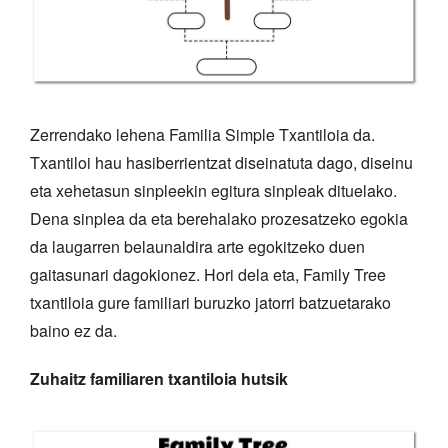
Zerrendako lehena Familia Simple Txantiloia da.
Txantiloi hau hasiberrientzat diseinatuta dago, diseinu
eta xehetasun sinpleekin egitura sinpleak dituelako.
Dena sinplea da eta berehalako prozesatzeko egokia
da laugarren belaunaldira arte egokitzeko duen
gaitasunari dagokionez. Hori dela eta, Family Tree
txantiloia gure familiari buruzko jatorri batzuetarako
baino ez da.
Zuhaitz familiaren txantiloia hutsik