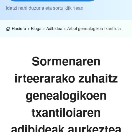
Idatzi nahi duzuna eta sortu klik 1ean
Hasiera
>
Bloga
>
Adibidea
>
Arbol genealogikoa txantiloia
Sormenaren
irteerarako zuhaitz
genealogikoen
txantiloiaren
adibideak aurkeztea