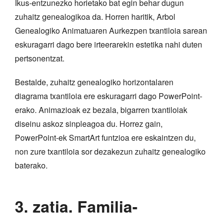
Ikus-entzunezko horietako bat egin behar dugun
zuhaitz genealogikoa da. Horren haritik, Arbol
Genealogiko Animatuaren Aurkezpen txantiloia sarean
eskuragarri dago bere irteerarekin estetika nahi duten
pertsonentzat.
Bestalde, zuhaitz genealogiko horizontalaren
diagrama txantiloia ere eskuragarri dago PowerPoint-
erako. Animazioak ez bezala, bigarren txantiloiak
diseinu askoz sinpleagoa du. Horrez gain,
PowerPoint-ek SmartArt funtzioa ere eskaintzen du,
non zure txantiloia sor dezakezun zuhaitz genealogiko
baterako.
3. zatia. Familia-