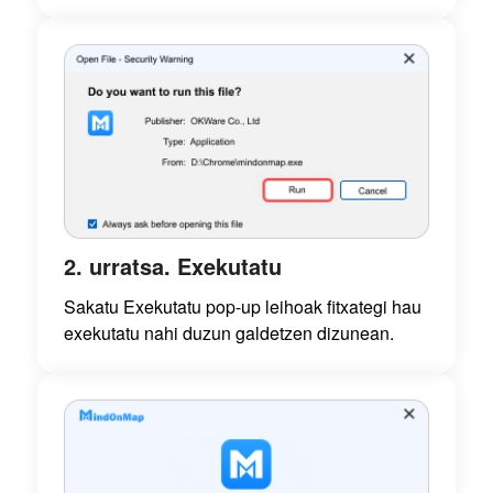
2. urratsa. Exekutatu
Sakatu Exekutatu pop-up leihoak fitxategi hau
exekutatu nahi duzun galdetzen dizunean.