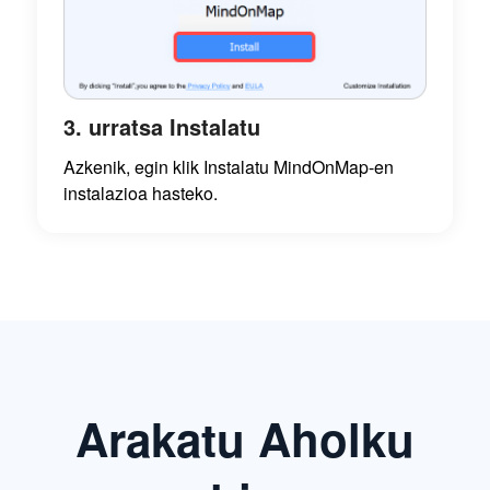
3. urratsa Instalatu
Azkenik, egin klik Instalatu MindOnMap-en
instalazioa hasteko.
Arakatu Aholku