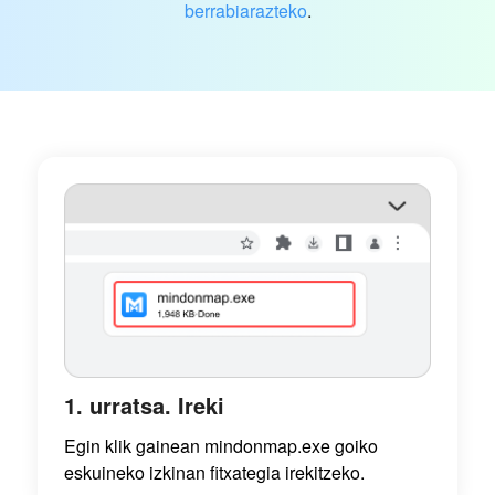
berrabiarazteko
.
1. urratsa. Ireki
Egin klik gainean
mindonmap.exe
goiko
eskuineko izkinan fitxategia irekitzeko.