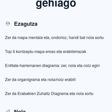
gehiago
Ezagutza
Zer da mapa mentala eta, ondorioz, handi bat nola sortu
Top 5 kontzeptu-mapa eroso eta erabilerrazak
Entitate-harremanen diagrama: zer, nola eta noiz egin
Zer da organigrama eta nola/noiz erabili
Zer da Erabakien Zuhaitz Diagrama eta nola sortu
Nola