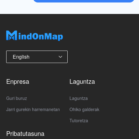
English
Enpresa
Laguntza
Guri buruz
Laguntza
Jarri gurekin harremanetan
Ohiko galderak
Tutoretza
Pribatutasuna