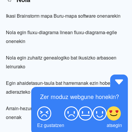
Ikasi Brainstorm mapa Buru-mapa software onenarekin
Nola egin fluxu-diagrama linean fluxu-diagrama-egile
onenekin
Nola egin zuhaitz genealogiko bat ikusizko arbasoen
leinurako
Egin ahaidetasun-taula bat harremanak ezin hobeto
adierazteko
Zer moduz webgune honekin?
Arrain-hezurren diagrama nola egin: tresna eta jarraibide
onenak
Ez gustatzen
atsegin