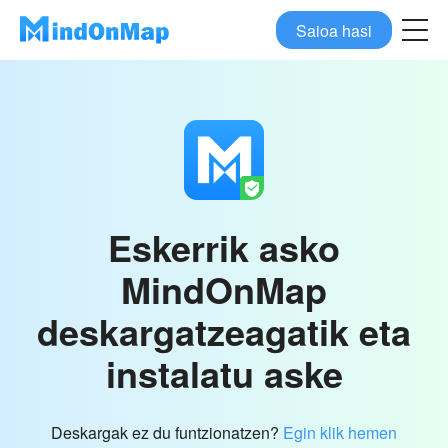
Saioa hasi
Eskerrik asko
MindOnMap
deskargatzeagatik eta
instalatu aske
Deskargak ez du funtzionatzen?
Egin klik hemen