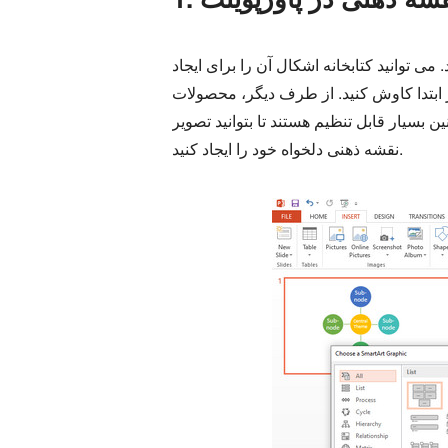
می توانید کتابخانه اشکال آن را برای ایجاد
یگر، محصولات MS، از جمله پاورپوینت، با الگوهای گرافیکی SmartArt برای پردازش بصری و ارائه داده‌ها ارائه
 بسیار قابل تنظیم هستند تا بتوانید تصویر
نقشه ذهنی دلخواه خود را ایجاد کنید.