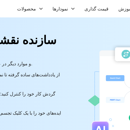
موزش
قیمت گذاری
نمودارها
محصولات
سازنده نقش
• ایجاد فلوچارت، نمودار گانت، نمودار ORM و موارد دیگر در عرض چند ثانیه.