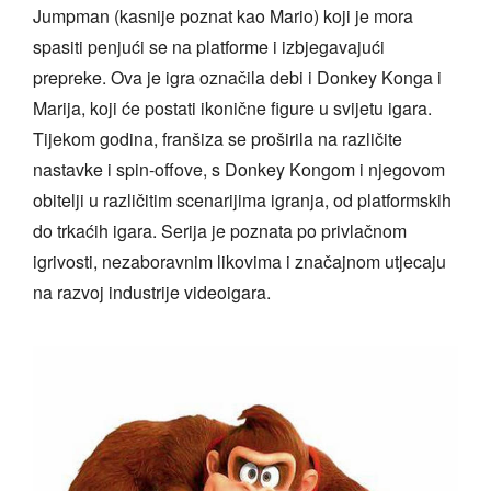
Jumpman (kasnije poznat kao Mario) koji je mora
spasiti penjući se na platforme i izbjegavajući
prepreke. Ova je igra označila debi i Donkey Konga i
Marija, koji će postati ikonične figure u svijetu igara.
Tijekom godina, franšiza se proširila na različite
nastavke i spin-offove, s Donkey Kongom i njegovom
obitelji u različitim scenarijima igranja, od platformskih
do trkaćih igara. Serija je poznata po privlačnom
igrivosti, nezaboravnim likovima i značajnom utjecaju
na razvoj industrije videoigara.