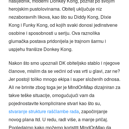
nasljednik, moderni Donkey Kong, poznat po svojim
herojskim pustolovinama. Obitelj uključuje niz
nezaboravnih likova, kao što su Diddy Kong, Dixie
Kong i Funky Kong, od kojih svaki donosi jedinstvene
osobine i sposobnosti u seriju. Ova raznolika
glumačka postava pridonijela je trajnom šarmu i
uspjehu franšize Donkey Kong.
Nakon što smo upoznali DK obiteljsko stablo i njegove
članove, mislim da se većini od vas vrti u glavi, zar ne?
Jer postoji toliko mnogo ekipa i super složenih odnosa.
Ali ne brinite zbog toga jer je MindOnMap dizajniran za
takve teške situacije, omogućujući vam da
pojednostavite komplicirane stvari kao što su,
stvaranje strukture raščlambe rada
, započinjanje
novog plana itd. U redu, radi više, a manje pričaj.
Pogledajmo kako možemo koristiti MindOnMap da