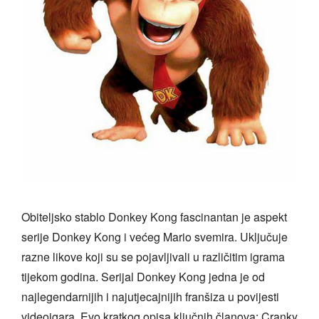
Obiteljsko stablo Donkey Kong fascinantan je aspekt
serije Donkey Kong i većeg Mario svemira. Uključuje
razne likove koji su se pojavljivali u različitim igrama
tijekom godina. Serijal Donkey Kong jedna je od
najlegendarnijih i najutjecajnijih franšiza u povijesti
videoigara. Evo kratkog opisa ključnih članova: Cranky