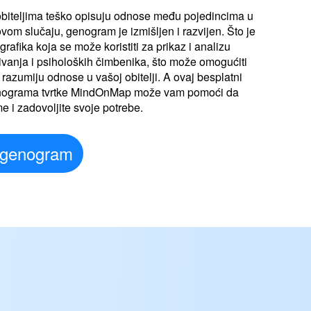
obiteljima teško opisuju odnose među pojedincima u
 ovom slučaju, genogram je izmišljen i razvijen. Što je
rafika koja se može koristiti za prikaz i analizu
vanja i psiholoških čimbenika, što može omogućiti
razumiju odnose u vašoj obitelji. A ovaj besplatni
genograma tvrtke MindOnMap može vam pomoći da
e i zadovoljite svoje potrebe.
 genogram