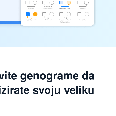
vite genograme da
izirate svoju veliku
j