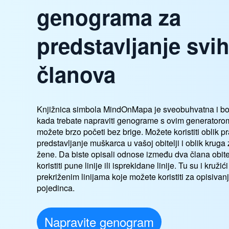
genograma za
predstavljanje svi
članova
Knjižnica simbola MindOnMapa je sveobuhvatna i bo
kada trebate napraviti genograme s ovim generator
možete brzo početi bez brige. Možete koristiti oblik p
predstavljanje muškarca u vašoj obitelji i oblik kruga
žene. Da biste opisali odnose između dva člana obite
koristiti pune linije ili isprekidane linije. Tu su i kružić
prekriženim linijama koje možete koristiti za opisivan
pojedinca.
Napravite genogram