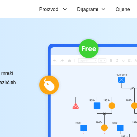
Proizvodi
Dijagrami
Cijene
 mreži
zličitih