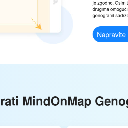
je zgodno. Osim t
drugima omogućili
genogrami sadrž
Napravite
brati MindOnMap Geno