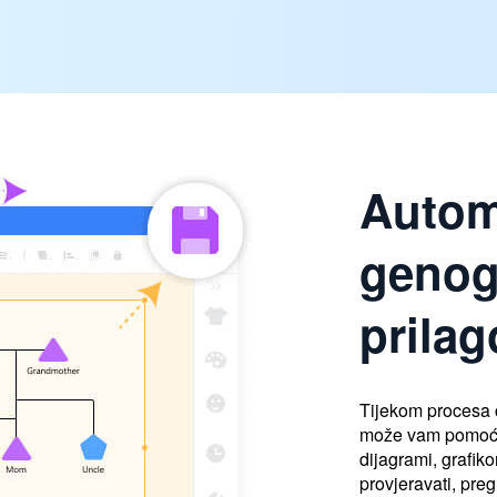
Autom
genog
prila
Tijekom procesa
može vam pomoći 
dijagrami, grafik
provjeravati, preg