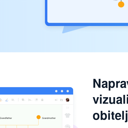
Napra
vizual
obitel