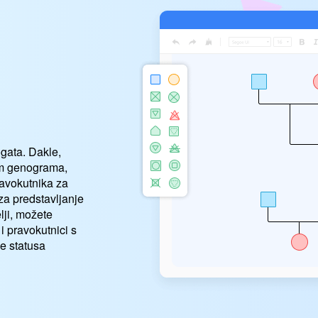
h
gata. Dakle,
om genograma,
ravokutnika za
 za predstavljanje
lji, možete
i i pravokutnici s
je statusa