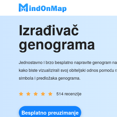
Izrađivač
genograma
Jednostavno i brzo besplatno napravite genogram na
kako biste vizualizirali svoj obiteljski odnos pomoću ra
simbola i predložaka genograma.
514 recenzije
Besplatno preuzimanje