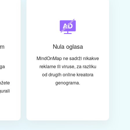
am
Nula oglasa
MindOnMap ne sadrži nikakve
ga
reklame ili viruse, za razliku
od drugih online kreatora
ožete
genograma.
gurali