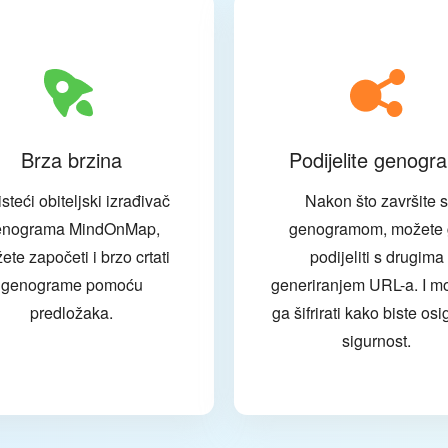
Brza brzina
Podijelite genogr
steći obiteljski izrađivač
Nakon što završite s
enograma MindOnMap,
genogramom, možete 
ete započeti i brzo crtati
podijeliti s drugima
genograme pomoću
generiranjem URL-a. I m
predložaka.
ga šifrirati kako biste osi
sigurnost.