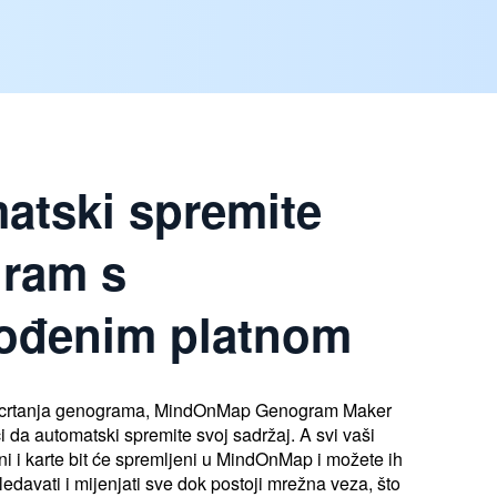
atski spremite
ram s
gođenim platnom
 crtanja genograma, MindOnMap Genogram Maker
da automatski spremite svoj sadržaj. A svi vaši
oni i karte bit će spremljeni u MindOnMap i možete ih
ledavati i mijenjati sve dok postoji mrežna veza, što