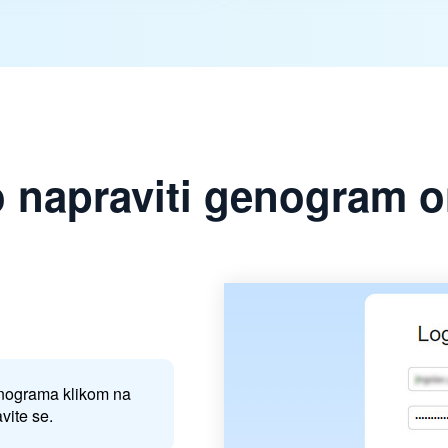
 napraviti genogram o
enograma klikom na
vite se.