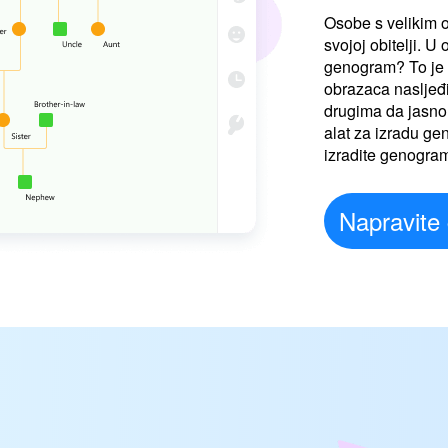
Osobe s velikim 
svojoj obitelji. U
genogram? To je g
obrazaca nasljeđi
drugima da jasno 
alat za izradu 
izradite genogram
Napravite