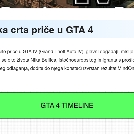
ka crta priče u GTA 4
te priče u GTA IV (Grand Theft Auto IV), glavni događaji, misije 
ti se oko života Nika Bellica, istočnoeuropskog imigranta s prošlo
njeg odlaganja, dođite do njega koristeći izvrstan rezultat Min