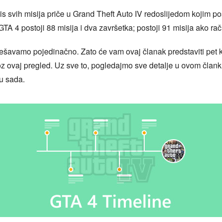
is svih misija priče u Grand Theft Auto IV redoslijedom kojim po
TA 4 postoji 88 misija i dva završetka; postoji 91 misija ako ra
rješavamo pojedinačno. Zato će vam ovaj članak predstaviti pet 
oz ovaj pregled. Uz sve to, pogledajmo sve detalje u ovom član
vu sada.