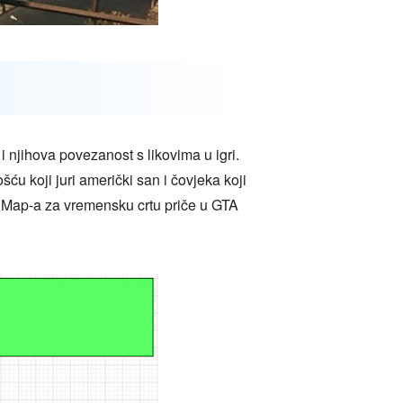
i njihova povezanost s likovima u igri.
šću koji juri američki san i čovjeka koji
dOnMap-a za vremensku crtu priče u GTA