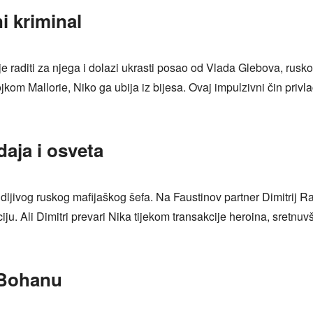
ni kriminal
aditi za njega i dolazi ukrasti posao od Vlada Glebova, rusko
 Mallorie, Niko ga ubija iz bijesa. Ovaj impulzivni čin privlač
daja i osveta
idljivog ruskog mafijaškog šefa. Na Faustinov partner Dimitrij 
ciju. Ali Dimitri prevari Nika tijekom transakcije heroina, sretn
 Bohanu