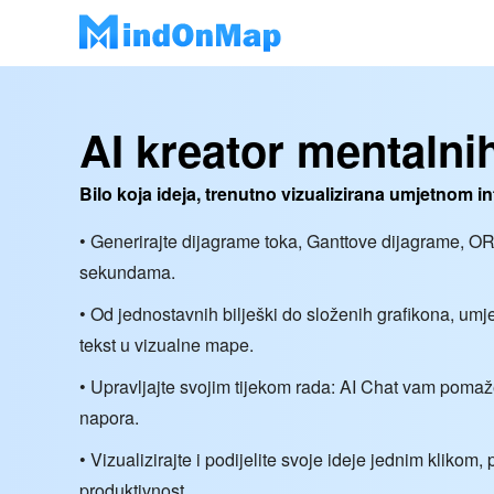
AI kreator mentaln
Bilo koja ideja, trenutno vizualizirana umjetnom i
• Generirajte dijagrame toka, Ganttove dijagrame, O
sekundama.
• Od jednostavnih bilješki do složenih grafikona, umje
tekst u vizualne mape.
• Upravljajte svojim tijekom rada: AI Chat vam pomaž
napora.
• Vizualizirajte i podijelite svoje ideje jednim klikom, 
produktivnost.