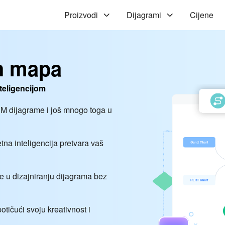
Proizvodi
Dijagrami
Cijene
ih mapa
nteligencijom
RM dijagrame i još mnogo toga u
tna inteligencija pretvara vaš
e u dizajniranju dijagrama bez
potičući svoju kreativnost i