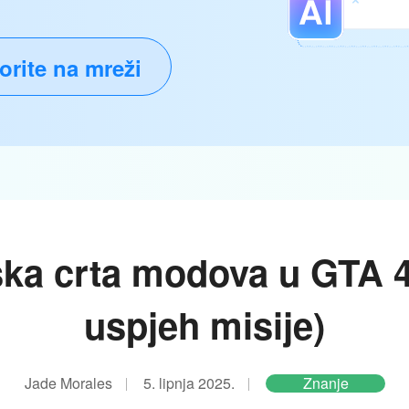
orite na mreži
ka crta modova u GTA 4
uspjeh misije)
Jade Morales
5. lipnja 2025.
Znanje