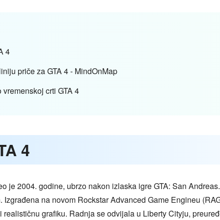
A 4
liniju priče za GTA 4 - MindOnMap
o vremenskoj crti GTA 4
TA 4
o je 2004. godine, ubrzo nakon izlaska igre GTA: San Andreas.
stvom. Izgrađena na novom Rockstar Advanced Game Engineu (RAG
u i realističnu grafiku. Radnja se odvijala u Liberty Cityju, pr