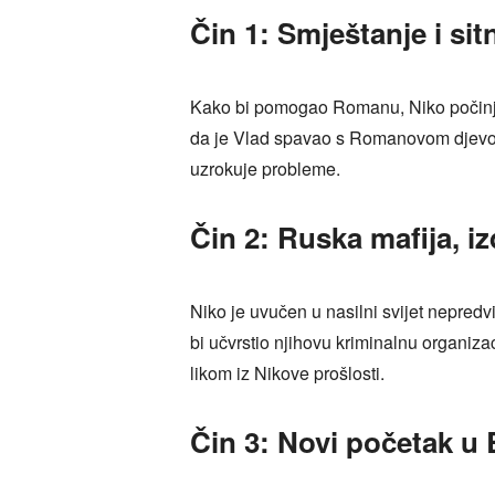
Čin 1: Smještanje i sit
Kako bi pomogao Romanu, Niko počinje r
da je Vlad spavao s Romanovom djevojkom
uzrokuje probleme.
Čin 2: Ruska mafija, iz
Niko je uvučen u nasilni svijet nepredv
bi učvrstio njihovu kriminalnu organiza
likom iz Nikove prošlosti.
Čin 3: Novi početak u