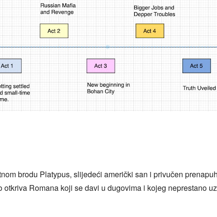
retnom brodu Platypus, slijedeći američki san i privučen prenap
tkriva Romana koji se davi u dugovima i kojeg neprestano uzne