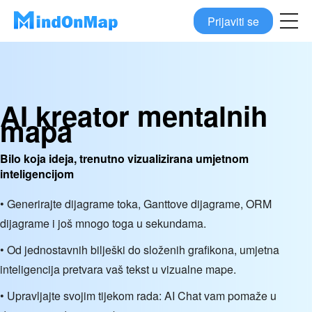
Prijaviti se
AI kreator mentalnih
mapa
Bilo koja ideja, trenutno vizualizirana umjetnom
inteligencijom
• Generirajte dijagrame toka, Ganttove dijagrame, ORM
dijagrame i još mnogo toga u sekundama.
• Od jednostavnih bilješki do složenih grafikona, umjetna
inteligencija pretvara vaš tekst u vizualne mape.
• Upravljajte svojim tijekom rada: AI Chat vam pomaže u