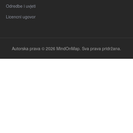
Odredbe i uvjeti
Licencni ugovor
Autorska prava © 2026 MindOnMap. Sva prava pridržana.