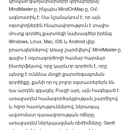
կիսված գաղափարների վերաբերյալ:
MindMaster-ը, ինչպես MindOnMap-ը, ՕՀ-
ագնոստիկ է: Սա նշանակում է, որ այն
օգտվողներին հնարավորություն է տալիս
մուտք գործել քարտեզի նախագծեր իրենց
Windows, Linux, Mac, iOS և Android վեբ
բրաուզերներով: Առաջ շարժվելով՝ MindMaster-ը
գալիս է օգտագործողի համար հարմար
ինտերֆեյսով, որը կարևոր գործոն է, որը
պետք է ունենա մտքի քարտեզագրման
գործիքը, քանի որ ոչ բոլոր օգտատերերն են
դա արդեն զգացել: Բացի այդ, այն հագեցած է
առաջադեմ համագործակցության շարժիչով
և հզոր հատկություններով, ներառյալ
ավտոմատ դասավորության ոճերը,
առաջադեմ ներկայացման ռեժիմները, Gantt