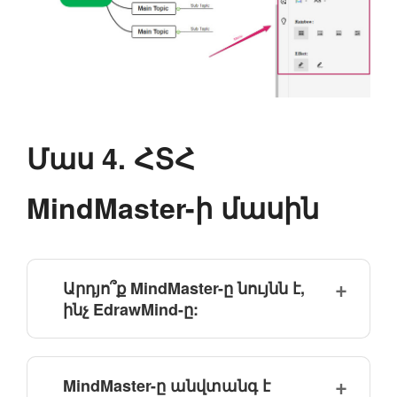
Մաս 4. ՀՏՀ
MindMaster-ի մասին
Արդյո՞ք MindMaster-ը նույնն է,
ինչ EdrawMind-ը:
MindMaster-ը անվտանգ է