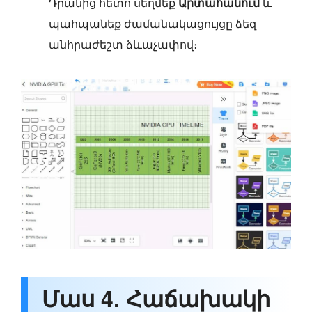
Դրանից հետո սեղմեք
Արտահանում
և
պահպանեք ժամանակացույցը ձեզ
անհրաժեշտ ձևաչափով։
Մաս 4. Հաճախակի