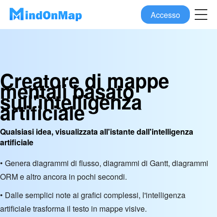
Accesso
Creatore di mappe
mentali basato
sull'intelligenza
artificiale
Qualsiasi idea, visualizzata all'istante dall'intelligenza
artificiale
• Genera diagrammi di flusso, diagrammi di Gantt, diagrammi
ORM e altro ancora in pochi secondi.
• Dalle semplici note ai grafici complessi, l'intelligenza
artificiale trasforma il testo in mappe visive.