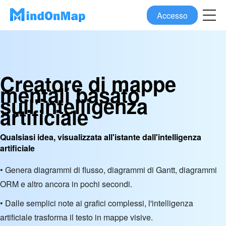
Accesso
Creatore di mappe
mentali basato
sull'intelligenza
artificiale
Qualsiasi idea, visualizzata all'istante dall'intelligenza
artificiale
• Genera diagrammi di flusso, diagrammi di Gantt, diagrammi
ORM e altro ancora in pochi secondi.
• Dalle semplici note ai grafici complessi, l'intelligenza
artificiale trasforma il testo in mappe visive.