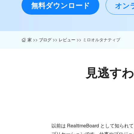
無料ダウンロード
オン
家
>>
ブログ
>>
レビュー
>>
ミロオルタナティブ
見逃す
以前は RealtimeBoard とし
プリケーションです。仕事やプロジェ