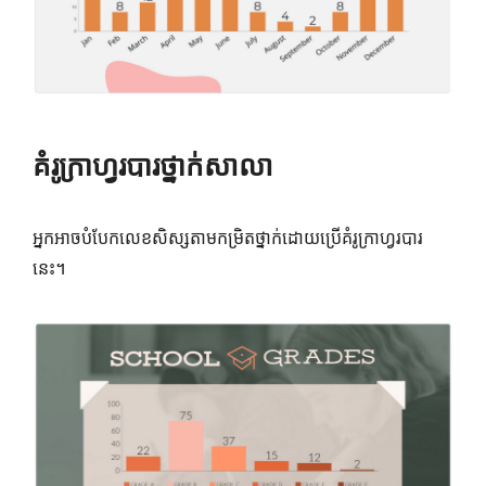
គំរូក្រាហ្វរបារថ្នាក់សាលា
អ្នកអាចបំបែកលេខសិស្សតាមកម្រិតថ្នាក់ដោយប្រើគំរូក្រាហ្វរបារ
នេះ។