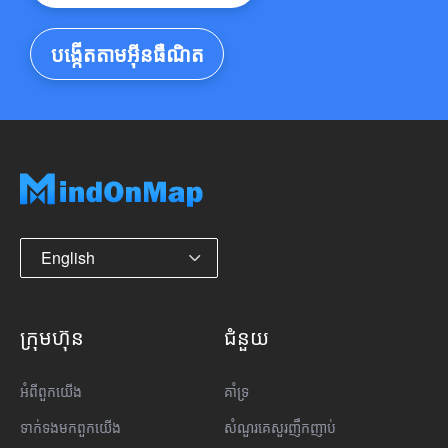
បង្កើតតាមអ៊ីនធឺណិត
English
ក្រុមហ៊ុន
ជំនួយ
អំពី​ពួក​យើង
គាំទ្រ
ទាក់ទង​មក​ពួក​យើង
សំណួរគេសួរញឹកញាប់