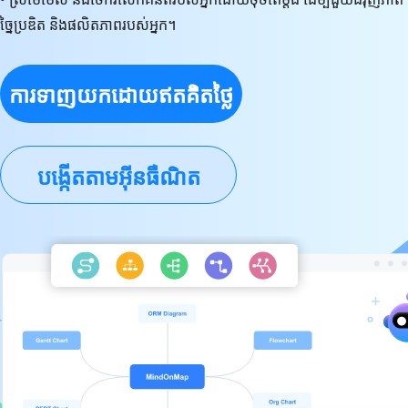
ច្នៃប្រឌិត និងផលិតភាពរបស់អ្នក។
ការ​ទាញ​យក​ដោយ​ឥត​គិត​ថ្លៃ
បង្កើតតាមអ៊ីនធឺណិត