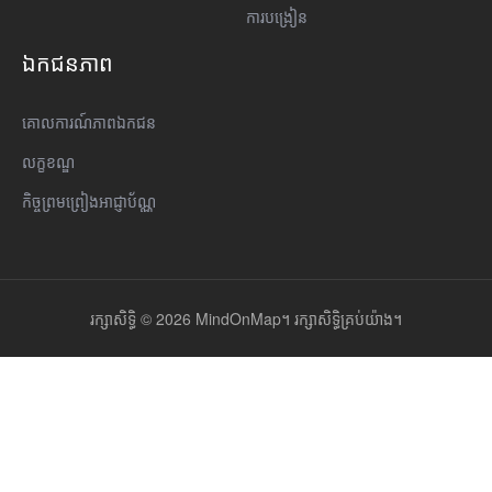
ការបង្រៀន
ឯកជនភាព
គោលការណ៍​ភាព​ឯកជន
លក្ខខណ្ឌ
កិច្ចព្រមព្រៀងអាជ្ញាប័ណ្ណ
រក្សាសិទ្ធិ © 2026 MindOnMap។ រក្សាសិទ្ធិគ្រប់យ៉ាង។