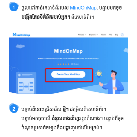
1
ចូលទៅកាន់គេហទំព័ររបស់
MindOnMap
. បន្ទាប់មកចុច
បង្កើតផែនទីគំនិតរបស់អ្នក។
ពីគេហទំព័រ។
2
បន្ទាប់ពីនោះជ្រើសរើស
ថ្មី។
ជម្រើសពីគេហទំព័រ។
បន្ទាប់មកចុចលើ
គំនូសតាងលំហូរ
រូបតំណាង។ បន្ទាប់ពីចុច
ចំណុចប្រទាក់ចម្បងនឹងបង្ហាញនៅលើអេក្រង់។