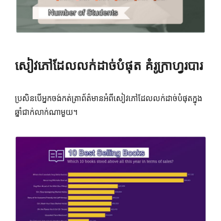
សៀវភៅដែលលក់ដាច់បំផុត គំរូក្រាហ្វរបារ
ប្រសិនបើអ្នកចង់កត់ត្រាព័ត៌មានអំពីសៀវភៅដែលលក់ដាច់បំផុតក្នុង
ឆ្នាំជាក់លាក់ណាមួយ។