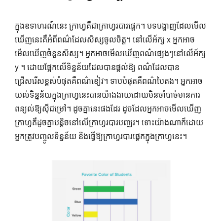
ក្នុងឧទាហរណ៍នេះ ក្រាហ្វគឺជាក្រាហ្វរបារផ្ដេក។ បទបង្ហាញដែលមើល
ឃើញនេះគឺអំពីពណ៌ដែលសិស្សចូលចិត្ត។ នៅលើអ័ក្ស x អ្នកអាច
មើលឃើញចំនួនសិស្ស។ អ្នកអាចមើលឃើញពណ៌ផ្សេងៗនៅលើអ័ក្ស
y ។ ដោយផ្អែកលើទិន្នន័យដែលបានផ្តល់ឱ្យ ពណ៌ដែលបាន
ជ្រើសរើសខ្ពស់បំផុតគឺពណ៌ខៀវ។ ទាបបំផុតគឺពណ៌បៃតង។ អ្នក​អាច​
យល់​ទិន្នន័យ​ក្នុង​ក្រាហ្វ​នេះ​បាន​យ៉ាង​ងាយ​ដោយ​មិន​ចាំបាច់​មាន​ការ​
ពន្យល់​ឱ្យ​ស៊ីជម្រៅ។ ដូចគ្នានេះផងដែរ ដូចដែលអ្នកអាចមើលឃើញ
ក្រាហ្វគឺដូចគ្នាបន្តិចនៅលើក្រាហ្វរបារបញ្ឈរ។ ទោះយ៉ាងណាក៏ដោយ
អ្នកត្រូវបញ្ចូលទិន្នន័យ និងធ្វើឱ្យក្រាហ្វរបារផ្ដេកក្នុងក្រាហ្វនេះ។