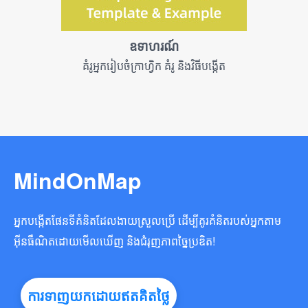
ឧទាហរណ៍
គំរូអ្នករៀបចំក្រាហ្វិក គំរូ និងវិធីបង្កើត
MindOnMap
អ្នកបង្កើតផែនទីគំនិតដែលងាយស្រួលប្រើ ដើម្បីគូរគំនិតរបស់អ្នកតាម
អ៊ីនធឺណិតដោយមើលឃើញ និងជំរុញភាពច្នៃប្រឌិត!
ការ​ទាញ​យក​ដោយ​ឥត​គិត​ថ្លៃ