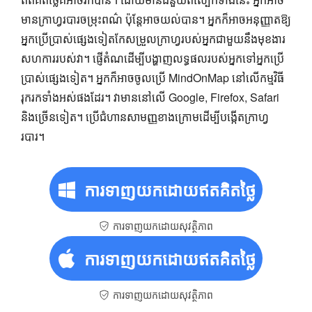
មានក្រាហ្វរបារចម្រុះពណ៌ ប៉ុន្តែអាចយល់បាន។ អ្នកក៏អាចអនុញ្ញាតឱ្យ
អ្នកប្រើប្រាស់ផ្សេងទៀតកែសម្រួលក្រាហ្វរបស់អ្នកជាមួយនឹងមុខងារ
សហការរបស់វា។ ផ្ញើតំណដើម្បីបង្ហាញលទ្ធផលរបស់អ្នកទៅអ្នកប្រើ
ប្រាស់ផ្សេងទៀត។ អ្នកក៏អាចចូលប្រើ MindOnMap នៅលើកម្មវិធី
រុករកទាំងអស់ផងដែរ។ វាមាននៅលើ Google, Firefox, Safari
និងច្រើនទៀត។ ប្រើជំហានសាមញ្ញខាងក្រោមដើម្បីបង្កើតក្រាហ្វ
របារ។
ការ​ទាញ​យក​ដោយ​ឥត​គិត​ថ្លៃ
ការទាញយកដោយសុវត្ថិភាព
ការ​ទាញ​យក​ដោយ​ឥត​គិត​ថ្លៃ
ការទាញយកដោយសុវត្ថិភាព