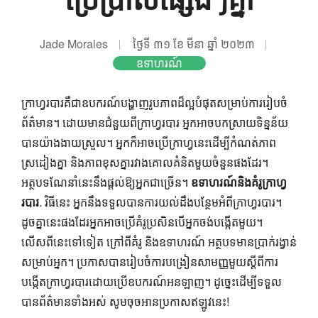
Jade Morales
ថ្ងៃទី ៣១ ខែ មីនា ឆ្នាំ ២០២៣
ឧទាហរណ៍
ក្រាហ្វរបារគឺជាឧបករណ៍បង្ហាញរូបភាពដ៏ល្អបំផុតសម្រាប់ការរៀបចំ
ព័ត៌មាន។ ដោយមានជំនួយពីក្រាហ្វរបារ អ្នកអាចបកស្រាយទិន្នន័យ
បានយ៉ាងងាយស្រួល។ អ្នកក៏អាចប្រើក្រាហ្វនេះដើម្បីកំណត់ភាព
ស្រដៀងគ្នា និងភាពខុសគ្នារវាងគោលគំនិតមួយចំនួនផងដែរ។
អត្ថបទណែនាំនេះនឹងផ្តល់ឱ្យអ្នកជាច្រើន។
ឧទាហរណ៍និងគំរូក្រាហ្វ
របារ
. វិធីនេះ អ្នកនឹងទទួលបានការយល់ដឹងបន្ថែមអំពីក្រាហ្វរបារ។
ដូចគ្នានេះផងដែរអ្នកអាចប្រើគំរូប្រសិនបើអ្នកចង់បង្កើតមួយ។
លើសពីនេះទៅទៀត ក្រៅពីគំរូ និងឧទាហរណ៍ អត្ថបទមានប្រាក់រង្វាន់
សម្រាប់អ្នក។ ប្រកាសបានរៀបចំការបង្រៀនសាមញ្ញមួយស្តីពីការ
បង្កើតក្រាហ្វរបារដោយប្រើឧបករណ៍អនឡាញ។ ដូច្នេះ​ដើម្បី​ទទួល​
បាន​ព័ត៌មាន​ទាំង​អស់ សូម​ចុច​អាន​ប្រកាស​ឥឡូវ​នេះ!