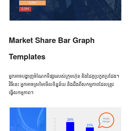
Market Share Bar Graph
Templates
អ្នកអាចបង្ហាញចំណែកទីផ្សាររបស់ក្រុមហ៊ុន និងដៃគូប្រកួតប្រជែង។
វិធីនេះ អ្នកអាចស្រមៃមើលទិន្នន័យ និងដឹងពីសកម្មភាពដែលត្រូវ
ធ្វើសកម្មភាព។