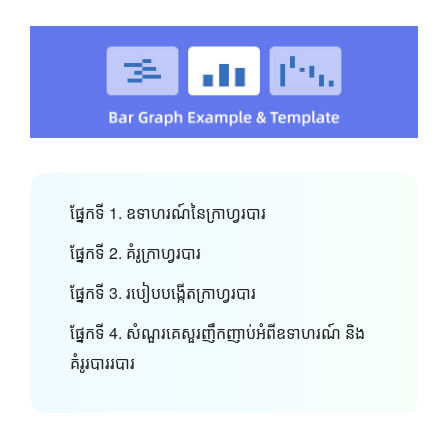
ផ្នែកទី 1. ឧទាហរណ៍នៃក្រាហ្វរបារ
ផ្នែកទី 2. គំរូក្រាហ្វរបារ
ផ្នែកទី 3. របៀបបង្កើតក្រាហ្វរបារ
ផ្នែកទី 4. សំណួរគេសួរញឹកញាប់អំពីឧទាហរណ៍ និង
គំរូរបាររបារ