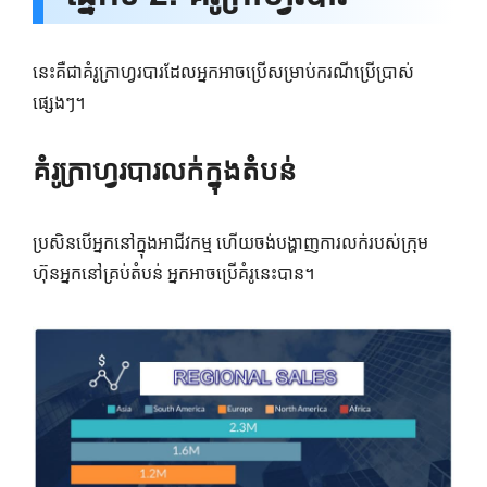
នេះគឺជាគំរូក្រាហ្វរបារដែលអ្នកអាចប្រើសម្រាប់ករណីប្រើប្រាស់
ផ្សេងៗ។
គំរូក្រាហ្វរបារលក់ក្នុងតំបន់
ប្រសិនបើអ្នកនៅក្នុងអាជីវកម្ម ហើយចង់បង្ហាញការលក់របស់ក្រុម
ហ៊ុនអ្នកនៅគ្រប់តំបន់ អ្នកអាចប្រើគំរូនេះបាន។