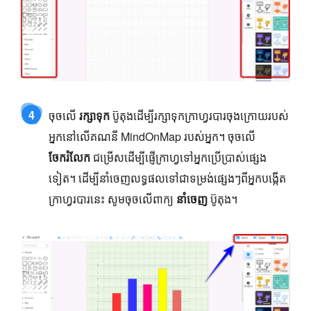
4
ចុចលើ
រក្សាទុក
ប៊ូតុងដើម្បីរក្សាទុកក្រាហ្វរបារចុងក្រោយរបស់
អ្នកនៅលើគណនី MindOnMap របស់អ្នក។ ចុចលើ
ចែករំលែក
ជម្រើសដើម្បីផ្ញើក្រាហ្វទៅអ្នកប្រើប្រាស់ផ្សេង
ទៀត។ ដើម្បីនាំចេញលទ្ធផលទៅជាទម្រង់ផ្សេងៗពីអ្នកបង្កើត
ក្រាហ្វរបារនេះ សូមចុចលើពាក្យ
នាំចេញ
ប៊ូតុង។