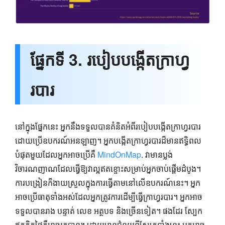
ផ្នែកទី 3. របៀបបង្កើតក្រាហ្វ
របារ
នៅក្នុងផ្នែកនេះ អ្នកនឹងទទួលបានគំនិតអំពីរបៀបបង្កើតក្រាហ្វរបារ
ដោយប្រើឧបករណ៍អនឡាញ។ អ្នកបង្កើតក្រាហ្វរបារដ៏មានឥទ្ធិពល
បំផុតមួយដែលអ្នកអាចប្រើគឺ
MindOnMap
. វាមានប្លង់
វិចារណញាណដែលធ្វើឱ្យវាល្អឥតខ្ចោះសម្រាប់អ្នកចាប់ផ្តើមដំបូង។
ការបង្រៀនក៏ងាយស្រួលក្នុងការធ្វើតាមនៅលើឧបករណ៍នេះ។ អ្នក
អាចប្រើធាតុទាំងអស់ដែលអ្នកត្រូវការដើម្បីធ្វើក្រាហ្វរបារ។ អ្នកអាច
ទទួលបានរាង បន្ទាត់ លេខ អត្ថបទ និងច្រើនទៀត។ ផងដែរ ស្បែក
ឥតគិតថ្លៃគឺអាចរកបាន។ ដោយមានជំនួយពីស្បែកទាំងនេះ អ្នកអាច