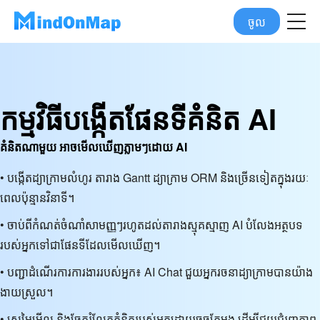
ចូល
កម្មវិធីបង្កើតផែនទីគំនិត AI
គំនិតណាមួយ អាចមើលឃើញភ្លាមៗដោយ AI
• បង្កើត​ដ្យាក្រាម​លំហូរ តារាង Gantt ដ្យាក្រាម ORM និង​ច្រើន​ទៀត​ក្នុង​រយៈ
ពេល​ប៉ុន្មាន​វិនាទី។
• ចាប់ពីកំណត់ចំណាំសាមញ្ញៗរហូតដល់តារាងស្មុគស្មាញ AI បំលែងអត្ថបទ
របស់អ្នកទៅជាផែនទីដែលមើលឃើញ។
• បញ្ជាដំណើរការការងាររបស់អ្នក៖ AI Chat ជួយអ្នករចនាដ្យាក្រាមបានយ៉ាង
ងាយស្រួល។
• ស្រមៃមើល និងចែករំលែកគំនិតរបស់អ្នកដោយចុចតែម្តង ដើម្បីជួយជំរុញភាព