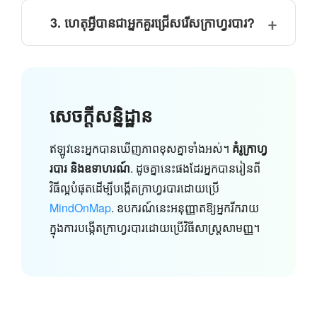
3. ហេតុអ្វីបានជាអ្នកគួរជ្រើសរើសក្រាហ្វរបារ?
សេចក្តីសន្និដ្ឋាន
ឥឡូវនេះអ្នកបានឃើញភាពខុសគ្នាទាំងអស់។
គំរូក្រាហ្វ
របារ និងឧទាហរណ៍
. ដូចគ្នានេះផងដែរអ្នកបានរៀនពី
វិធីល្អបំផុតដើម្បីបង្កើតក្រាហ្វរបារដោយប្រើ
MindOnMap
. ឧបករណ៍នេះអនុញ្ញាតឱ្យអ្នករីករាយ
ក្នុងការបង្កើតក្រាហ្វរបារដោយប្រើវិធីសាស្ត្រសាមញ្ញ។