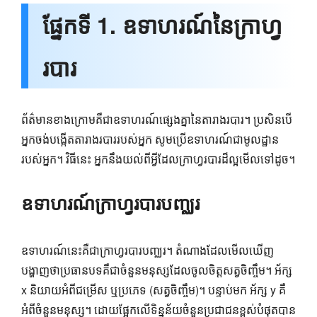
ផ្នែកទី 1. ឧទាហរណ៍នៃក្រាហ្វ
របារ
ព័ត៌មានខាងក្រោមគឺជាឧទាហរណ៍ផ្សេងគ្នានៃតារាងរបារ។ ប្រសិនបើ
អ្នកចង់បង្កើតតារាងរបាររបស់អ្នក សូមប្រើឧទាហរណ៍ជាមូលដ្ឋាន
របស់អ្នក។ វិធីនេះ អ្នកនឹងយល់ពីអ្វីដែលក្រាហ្វរបារដ៏ល្អមើលទៅដូច។
ឧទាហរណ៍ក្រាហ្វរបារបញ្ឈរ
ឧទាហរណ៍នេះគឺជាក្រាហ្វរបារបញ្ឈរ។ តំណាងដែលមើលឃើញ
បង្ហាញថាប្រធានបទគឺជាចំនួនមនុស្សដែលចូលចិត្តសត្វចិញ្ចឹម។ អ័ក្ស
x និយាយអំពីជម្រើស ឬប្រភេទ (សត្វចិញ្ចឹម)។ បន្ទាប់មក អ័ក្ស y គឺ
អំពីចំនួនមនុស្ស។ ដោយផ្អែកលើទិន្នន័យចំនួនប្រជាជនខ្ពស់បំផុតបាន