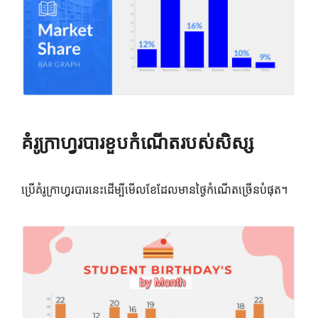
គំរូក្រាហ្វរបារខួបកំណើតរបស់សិស្ស
ប្រើគំរូក្រាហ្វរបារនេះដើម្បីមើលខែដែលមានថ្ងៃកំណើតច្រើនបំផុត។