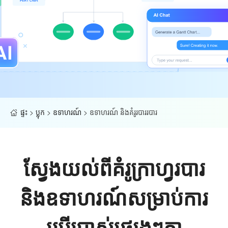
ផ្ទះ
>
ប្លុក
>
ឧទាហរណ៍
>
ឧទាហរណ៍ និងគំរូរបាររបារ
ស្វែងយល់ពីគំរូក្រាហ្វរបារ
និងឧទាហរណ៍សម្រាប់ការ
ប្រើប្រាស់ផ្សេងៗគ្នា