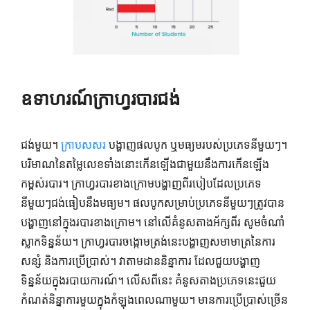
ឧទាហរណ៍ក្រាហ្វរបារជង់
ជង់មួយ។
ក្រាប​សសរ
បង្ហាញផលបូក ឬមធ្យមរបស់ប្រភេទនីមួយៗ។
បរិមាណនៃតម្លៃលេខទាំងនោះកើនឡើងជាមួយនឹងការកើនឡើង
កម្ពស់របារ។ ក្រាហ្វរបារខាងក្រោមបង្ហាញពីរបៀបដែលប្រភេទ
នីមួយៗជង់ធៀបនឹងមធ្យម។ ផលបូកសម្រាប់ប្រភេទនីមួយៗត្រូវបាន
បង្ហាញនៅក្នុងរបារខាងក្រោម។ នៅលើគំនូសតាងអ័ក្សពីរ សូមចំណាំ
ស្លាកទិន្នន័យ។ ក្រាហ្វរបារចង្កោមត្រង់នេះបង្ហាញសមាមាត្រនៃការ
សន្សំ និងការប្រើប្រាស់។ វាតាមដាននិន្នាការ ដែលជួយបង្ហាញ
ទិន្នន័យក្នុងរបាយការណ៍។ លើសពីនេះ គំនូសតាងប្រភេទនេះជួយ
កំណត់និន្នាការមួយក្នុងកំឡុងពេលណាមួយ។ មានការប្រើប្រាស់ច្រើន