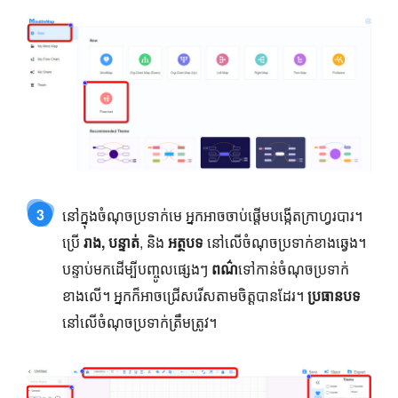
3
នៅក្នុងចំណុចប្រទាក់មេ អ្នកអាចចាប់ផ្តើមបង្កើតក្រាហ្វរបារ។
ប្រើ
រាង, បន្ទាត់
, និង
អត្ថបទ
នៅលើចំណុចប្រទាក់ខាងឆ្វេង។
បន្ទាប់មកដើម្បីបញ្ចូលផ្សេងៗ
ពណ៌
ទៅកាន់ចំណុចប្រទាក់
ខាងលើ។ អ្នកក៏អាចជ្រើសរើសតាមចិត្តបានដែរ។
ប្រធានបទ
នៅលើចំណុចប្រទាក់ត្រឹមត្រូវ។