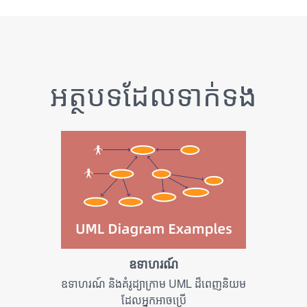
អត្ថបទ​ដែល​ទាក់ទង
ឧទាហរណ៍
ឧទាហរណ៍ និងគំរូដ្យាក្រាម UML ដ៏ពេញនិយម
ដែលអ្នកអាចប្រើ