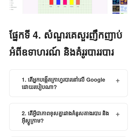
ផ្នែកទី 4. សំណួរគេសួរញឹកញាប់
អំពីឧទាហរណ៍ និងគំរូរបាររបារ
1. តើអ្នកបង្កើតក្រាហ្វរបារនៅលើ Google
ដោយរបៀបណា?
2. តើអ្វីជាភាពខុសគ្នារវាងគំនូសតាងរបារ និង
អ៊ីស្តូក្រាម?