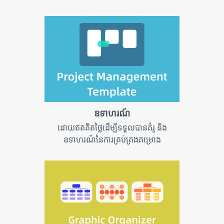
ឧទាហរណ៍
ដោយឥតគិតថ្លៃដើម្បីទទួលបានគំរូ និង
ឧទាហរណ៍នៃការគ្រប់គ្រងគម្រោង