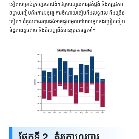
ទៀតសម្រាប់ក្រាហ្វរបារជង់។ វារួមបញ្ចូលការផ្គត់ផ្គង់ និងតម្រូវការ
ចម្ងាយធៀបនឹងការអនុវត្ត ការចំណាយធៀបនឹងលទ្ធផល និងច្រើន
ទៀត។ គំនូសតាងរបារជង់អាចជួយអ្នកនៅពេលអ្នកចង់ប្រៀបធៀប
ទិដ្ឋភាពតូចតាច និងបំពេញព័ត៌មានប្រភេទទូទៅ។
ផ្នែកទី 2. គំរូក្រាហ្វរបារ