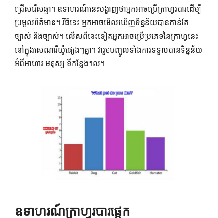
ជ្រើសរើសឆ្មា។ ឧទាហរណ៍នេះបង្ហាញថាអ្នកអាចប្រើក្រាហ្វរបារដើម្បី
ប្រមូលព័ត៌មាន។ វិធីនេះ អ្នកអាចមើលឃើញទិន្នន័យបានកាន់តែ
ច្បាស់ និងច្បាស់។ លើសពីនេះទៀតអ្នកអាចប្រើប្រភេទនៃក្រាហ្វនេះ
នៅក្នុងសេណារីយ៉ូផ្សេងៗគ្នា។ វារួមបញ្ចូលទាំងការទទួលបានទិន្នន័យ
អំពីអាហារ មនុស្ស ទីកន្លែង។ល។
ឧទាហរណ៍ក្រាហ្វរបារផ្ដេក