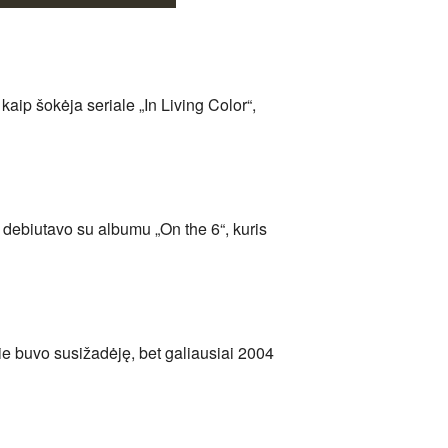
aip šokėja seriale „In Living Color“,
ji debiutavo su albumu „On the 6“, kuris
e buvo susižadėję, bet galiausiai 2004