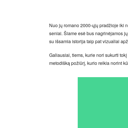
Nuo jų romano 2000-ųjų pradžioje iki n
seniai. Šiame esė bus nagrinėjamos jų p
su išsamia istorija taip pat vizualiai ap
Galiausiai, tiems, kurie nori sukurti to
metodišką požiūrį, kurio reikia norint k