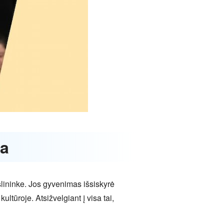
ja
slininke. Jos gyvenimas išsiskyrė
ltūroje. Atsižvelgiant į visa tai,