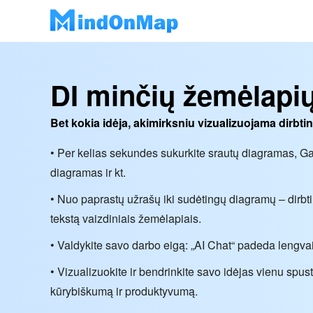
DI minčių žemėlapių
Bet kokia idėja, akimirksniu vizualizuojama dirbtin
• Per kelias sekundes sukurkite srautų diagramas, 
diagramas ir kt.
• Nuo paprastų užrašų iki sudėtingų diagramų – dirbti
tekstą vaizdiniais žemėlapiais.
• Valdykite savo darbo eigą: „AI Chat“ padeda lengvai
• Vizualizuokite ir bendrinkite savo idėjas vienu spu
kūrybiškumą ir produktyvumą.