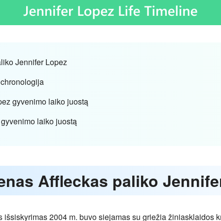
aliko Jennifer Lopez
 chronologija
opez gyvenimo laiko juostą
 gyvenimo laiko juostą
Benas Affleckas paliko Jennif
s išsiskyrimas 2004 m. buvo siejamas su griežia žiniasklaidos kri