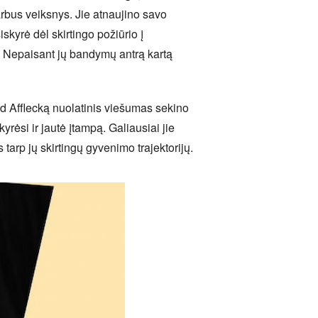
arbus veiksnys. Jie atnaujino savo
iskyrė dėl skirtingo požiūrio į
. Nepaisant jų bandymų antrą kartą
d Afflecką nuolatinis viešumas sekino
yrėsi ir jautė įtampą. Galiausiai jie
arp jų skirtingų gyvenimo trajektorijų.