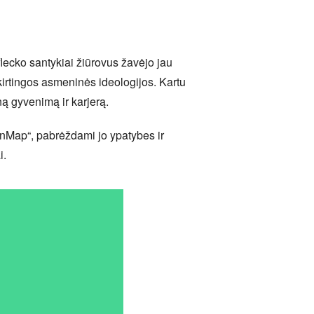
lecko santykiai žiūrovus žavėjo jau
skirtingos asmeninės ideologijos. Kartu
ną gyvenimą ir karjerą.
dOnMap“, pabrėždami jo ypatybes ir
i.