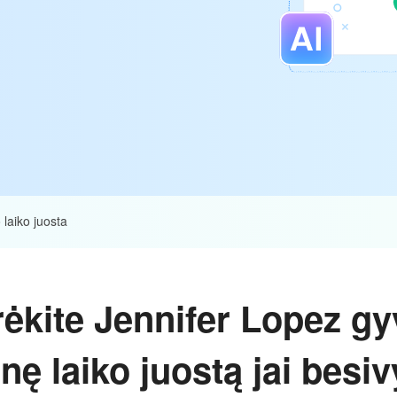
laiko juosta
rėkite Jennifer Lopez g
nę laiko juostą jai besi