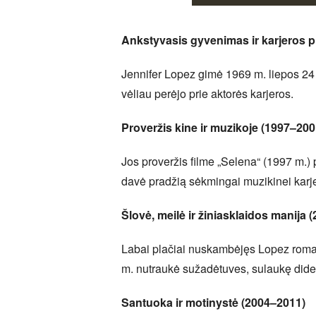
Ankstyvasis gyvenimas ir karjeros p
Jennifer Lopez gimė 1969 m. liepos 24 d
vėliau perėjo prie aktorės karjeros.
Proveržis kine ir muzikoje (1997–200
Jos proveržis filme „Selena“ (1997 m.) p
davė pradžią sėkmingai muzikinei karje
Šlovė, meilė ir žiniasklaidos manija 
Labai plačiai nuskambėjęs Lopez romana
m. nutraukė sužadėtuves, sulaukę dide
Santuoka ir motinystė (2004–2011)