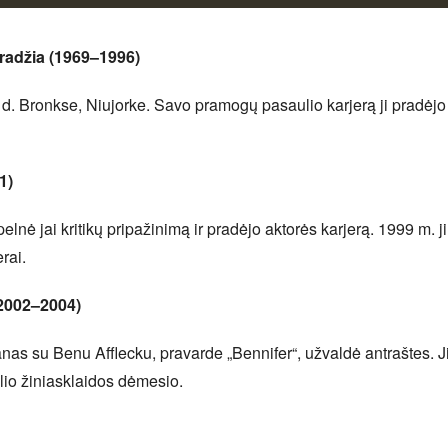
radžia (1969–1996)
. Bronkse, Niujorke. Savo pramogų pasaulio karjerą ji pradėjo k
1)
elnė jai kritikų pripažinimą ir pradėjo aktorės karjerą. 1999 m. 
rai.
(2002–2004)
s su Benu Afflecku, pravarde „Bennifer“, užvaldė antraštes. Ji
lio žiniasklaidos dėmesio.