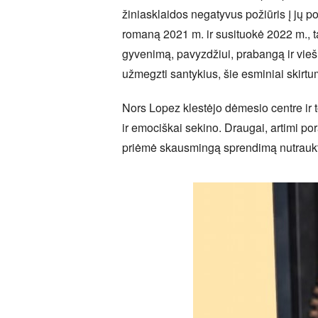
žiniasklaidos negatyvus požiūris į jų p
romaną 2021 m. ir susituokė 2022 m., tači
gyvenimą, pavyzdžiui, prabangą ir vie
užmegzti santykius, šie esminiai skirt
Nors Lopez klestėjo dėmesio centre ir 
ir emociškai sekino. Draugai, artimi por
priėmė skausmingą sprendimą nutraukti s