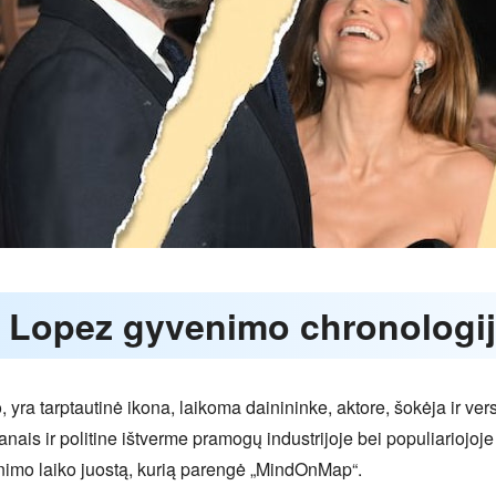
er Lopez gyvenimo chronologi
yra tarptautinė ikona, laikoma dainininke, aktore, šokėja ir ver
ais ir politine ištverme pramogų industrijoje bei populiariojoje ku
nimo laiko juostą, kurią parengė „MindOnMap“.