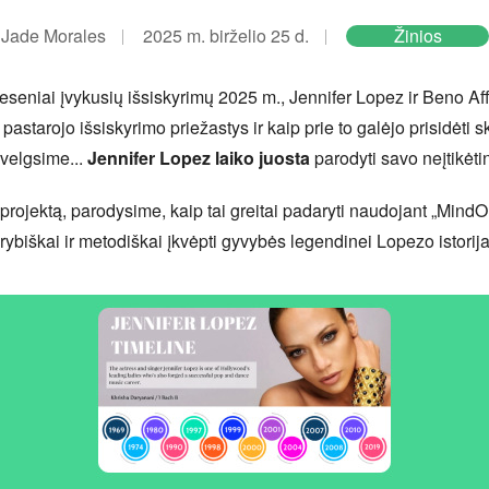
Jade Morales
2025 m. birželio 25 d.
Žinios
eseniai įvykusių išsiskyrimų 2025 m., Jennifer Lopez ir Beno Aff
astarojo išsiskyrimo priežastys ir kaip prie to galėjo prisidėti 
žvelgsime...
Jennifer Lopez laiko juosta
parodyti savo neįtikėti
kį projektą, parodysime, kaip tai greitai padaryti naudojant „Min
ūrybiškai ir metodiškai įkvėpti gyvybės legendinei Lopezo istorija