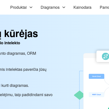
Produktai
Diagramos
Kainodara
Pam
 kūrėjas
io intelekto
Ganto diagramas, ORM
nis intelektas paverčia jūsų
 kurti diagramas.
stelėjimu, taip padidindami savo