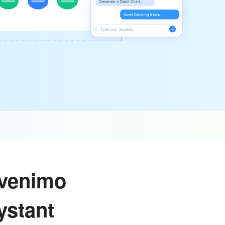
yvenimo
vystant