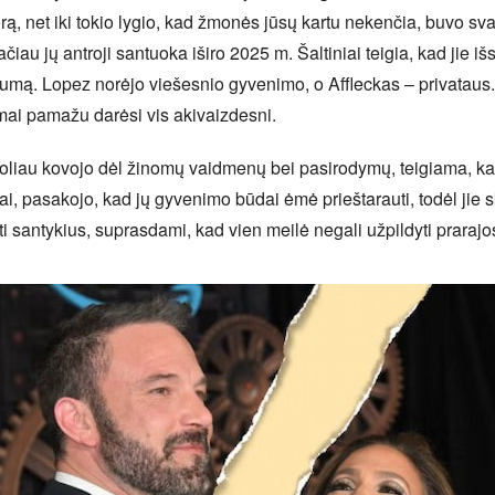
orą, net iki tokio lygio, kad žmonės jūsų kartu nekenčia, buvo sv
au jų antroji santuoka iširo 2025 m. Šaltiniai teigia, kad jie išs
šumą. Lopez norėjo viešesnio gyvenimo, o Affleckas – privataus
umai pamažu darėsi vis akivaizdesni.
toliau kovojo dėl žinomų vaidmenų bei pasirodymų, teigiama, ka
ai, pasakojo, kad jų gyvenimo būdai ėmė prieštarauti, todėl jie sk
antykius, suprasdami, kad vien meilė negali užpildyti prarajos t