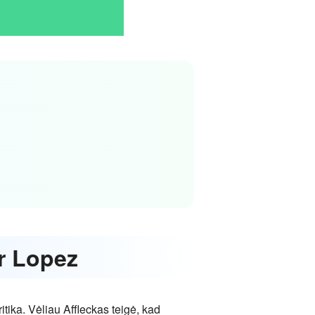
er Lopez
tika. Vėliau Affleckas teigė, kad