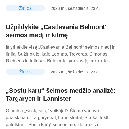
Žinios
2026 m., šeštadienis, 23 d.
Užpildykite „Castlevania Belmont“
šeimos medį ir kilmę
Ištyrinėkite visą „Castlevania Belmont“ šeimos medį ir
liniją. Sužinokite, kaip Leonas, Trevoras, Simonas,
Richteris ir Juliusas Belmontai yra susiję per kartas.
Žinios
2026 m., šeštadienis, 23 d.
„Sostų karų“ šeimos medžio analizė:
Targaryen ir Lannister
Glumina „Sostų karų“ veikėjai? Šiame vadove
paaiškinami Targaryenai, Lannisteriai, Starkai ir kiti,
pateikiant „Sostų karų“ šeimos medžio analizę.