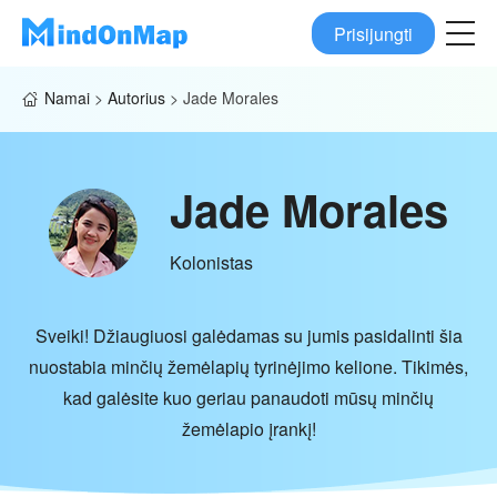
Prisijungti
Namai
>
Autorius
>
Jade Morales
Jade Morales
Kolonistas
Sveiki! Džiaugiuosi galėdamas su jumis pasidalinti šia
nuostabia minčių žemėlapių tyrinėjimo kelione. Tikimės,
kad galėsite kuo geriau panaudoti mūsų minčių
žemėlapio įrankį!