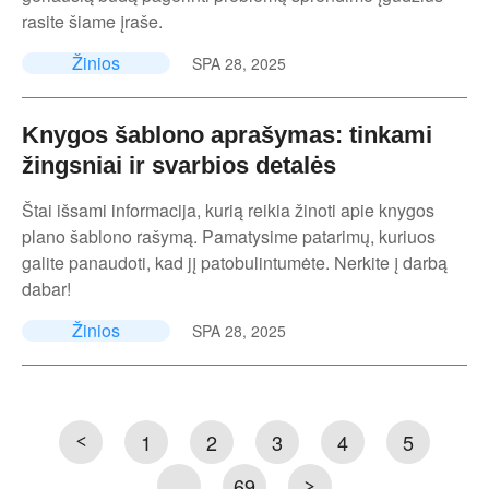
rasite šiame įraše.
Žinios
SPA 28, 2025
Knygos šablono aprašymas: tinkami
žingsniai ir svarbios detalės
Štai išsami informacija, kurią reikia žinoti apie knygos
plano šablono rašymą. Pamatysime patarimų, kuriuos
galite panaudoti, kad jį patobulintumėte. Nerkite į darbą
dabar!
Žinios
SPA 28, 2025
1
2
3
4
5
...
69