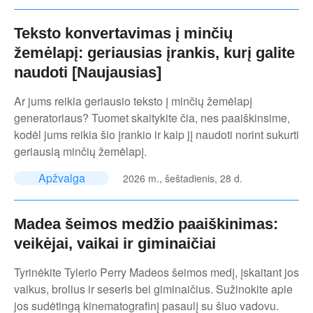
Teksto konvertavimas į minčių
žemėlapį: geriausias įrankis, kurį galite
naudoti [Naujausias]
Ar jums reikia geriausio teksto į minčių žemėlapį
generatoriaus? Tuomet skaitykite čia, nes paaiškinsime,
kodėl jums reikia šio įrankio ir kaip jį naudoti norint sukurti
geriausią minčių žemėlapį.
Apžvalga
2026 m., šeštadienis, 28 d.
Madea šeimos medžio paaiškinimas:
veikėjai, vaikai ir giminaičiai
Tyrinėkite Tylerio Perry Madeos šeimos medį, įskaitant jos
vaikus, brolius ir seseris bei giminaičius. Sužinokite apie
jos sudėtingą kinematografinį pasaulį su šiuo vadovu.