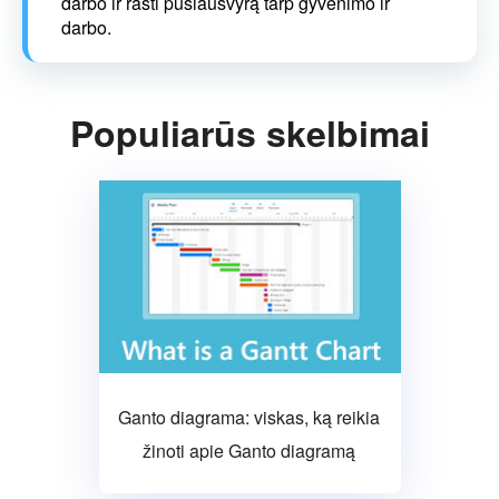
darbo ir rasti pusiausvyrą tarp gyvenimo ir
darbo.
Populiarūs skelbimai
Ganto diagrama: viskas, ką reikia
žinoti apie Ganto diagramą