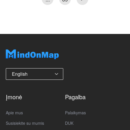
English
Įmonė
Pagalba
Apie mus
Palaikymas
Susisiekite su mumis
DUK