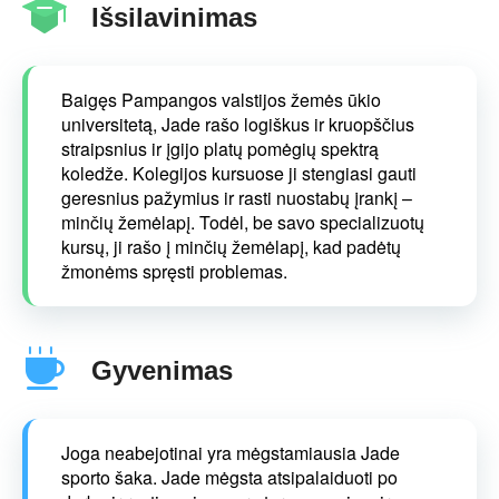
Išsilavinimas
Baigęs Pampangos valstijos žemės ūkio
universitetą, Jade rašo logiškus ir kruopščius
straipsnius ir įgijo platų pomėgių spektrą
koledže. Kolegijos kursuose ji stengiasi gauti
geresnius pažymius ir rasti nuostabų įrankį –
minčių žemėlapį. Todėl, be savo specializuotų
kursų, ji rašo į minčių žemėlapį, kad padėtų
žmonėms spręsti problemas.
Gyvenimas
Joga neabejotinai yra mėgstamiausia Jade
sporto šaka. Jade mėgsta atsipalaiduoti po