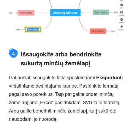
Išsaugokite arba bendrinkite
4
sukurtą minčių žemėlapį
Galiausiai išsaugokite failą spustelėdami
Eksportuoti
viršutiniame dešiniajame kampe. Pasirinkite formatą
pagal savo poreikius. Taip pat galite pridėti minčių
žemėlapį prie „Excel“ pasirinkdami SVG failo formatą.
Arba galite bendrinti minčių žemėlapį, kurį sukūrėte
naudodami jo nuorodą.