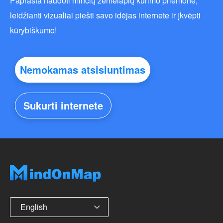
Paprasta naudoti minčių žemėlapių kūrimo priemonė,
leidžianti vizualiai piešti savo idėjas internete ir įkvėpti
kūrybiškumo!
Nemokamas atsisiuntimas
Sukurti internete
English