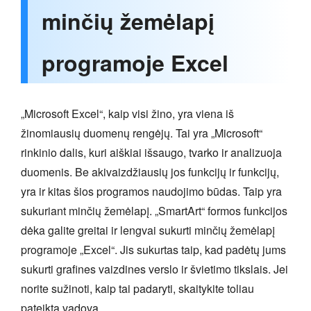
minčių žemėlapį
programoje Excel
„Microsoft Excel“, kaip visi žino, yra viena iš
žinomiausių duomenų rengėjų. Tai yra „Microsoft“
rinkinio dalis, kuri aiškiai išsaugo, tvarko ir analizuoja
duomenis. Be akivaizdžiausių jos funkcijų ir funkcijų,
yra ir kitas šios programos naudojimo būdas. Taip yra
sukuriant minčių žemėlapį. „SmartArt“ formos funkcijos
dėka galite greitai ir lengvai sukurti minčių žemėlapį
programoje „Excel“. Jis sukurtas taip, kad padėtų jums
sukurti grafines vaizdines verslo ir švietimo tikslais. Jei
norite sužinoti, kaip tai padaryti, skaitykite toliau
pateiktą vadovą.