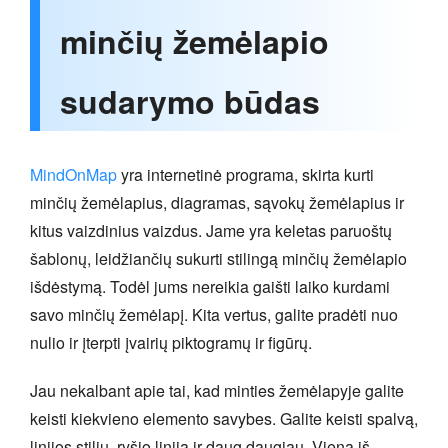
minčių žemėlapio
sudarymo būdas
MindOnMap
yra internetinė programa, skirta kurti
minčių žemėlapius, diagramas, sąvokų žemėlapius ir
kitus vaizdinius vaizdus. Jame yra keletas paruoštų
šablonų, leidžiančių sukurti stilingą minčių žemėlapio
išdėstymą. Todėl jums nereikia gaišti laiko kurdami
savo minčių žemėlapį. Kita vertus, galite pradėti nuo
nulio ir įterpti įvairių piktogramų ir figūrų.
Jau nekalbant apie tai, kad minties žemėlapyje galite
keisti kiekvieno elemento savybes. Galite keisti spalvą,
linijos stilių, ryšio liniją ir daug daugiau. Viena iš