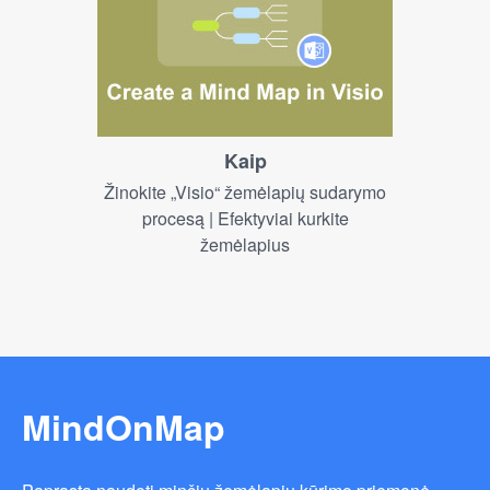
Kaip
Žinokite „Visio“ žemėlapių sudarymo
procesą | Efektyviai kurkite
žemėlapius
MindOnMap