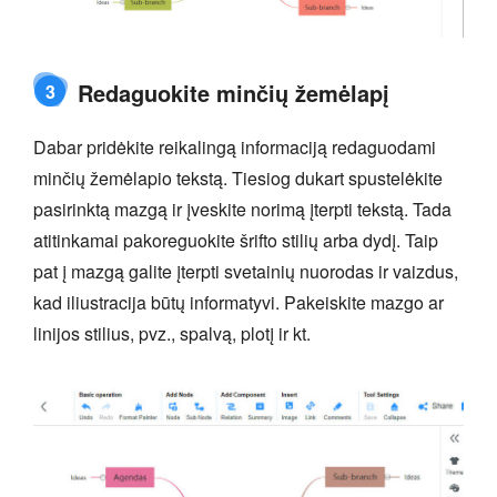
Redaguokite minčių žemėlapį
3
Dabar pridėkite reikalingą informaciją redaguodami
minčių žemėlapio tekstą. Tiesiog dukart spustelėkite
pasirinktą mazgą ir įveskite norimą įterpti tekstą. Tada
atitinkamai pakoreguokite šrifto stilių arba dydį. Taip
pat į mazgą galite įterpti svetainių nuorodas ir vaizdus,
kad iliustracija būtų informatyvi. Pakeiskite mazgo ar
linijos stilius, pvz., spalvą, plotį ir kt.