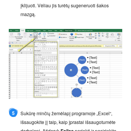
įklijuoti. Vėliau jis turėtų sugeneruoti šakos
mazgą.
5
Sukūrę minčių žemėlapį programoje „Excel“,
išsaugokite jį taip, kaip įprastai išsaugotumėte
darbalapį. Atidaryk
Failas
parinktį ir pasirinkite