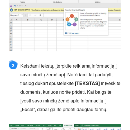
3
Keisdami tekstą, įterpkite reikiamą informaciją į
savo minčių žemėlapį. Norėdami tai padaryti,
tiesiog dukart spustelėkite
[TEKSTAS]
ir įveskite
duomenis, kuriuos norite pridėti. Kai baigsite
įvesti savo minčių žemėlapio informaciją į
„Excel“, dabar galite pridėti daugiau formų.