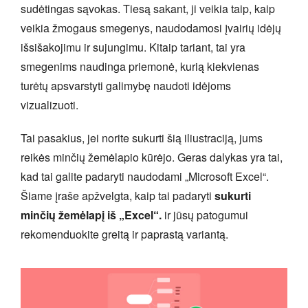
sudėtingas sąvokas. Tiesą sakant, ji veikia taip, kaip
veikia žmogaus smegenys, naudodamosi įvairių idėjų
išsišakojimu ir sujungimu. Kitaip tariant, tai yra
smegenims naudinga priemonė, kurią kiekvienas
turėtų apsvarstyti galimybę naudoti idėjoms
vizualizuoti.
Tai pasakius, jei norite sukurti šią iliustraciją, jums
reikės minčių žemėlapio kūrėjo. Geras dalykas yra tai,
kad tai galite padaryti naudodami „Microsoft Excel“.
Šiame įraše apžvelgta, kaip tai padaryti
sukurti
minčių žemėlapį iš „Excel“.
ir jūsų patogumui
rekomenduokite greitą ir paprastą variantą.