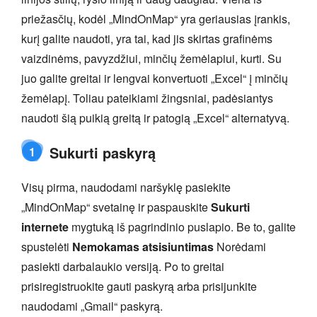
priežasčių, kodėl „MindOnMap“ yra geriausias įrankis,
kurį galite naudoti, yra tai, kad jis skirtas grafinėms
vaizdinėms, pavyzdžiui, minčių žemėlapiui, kurti. Su
juo galite greitai ir lengvai konvertuoti „Excel“ į minčių
žemėlapį. Toliau pateikiami žingsniai, padėsiantys
naudoti šią puikią greitą ir patogią „Excel“ alternatyvą.
Sukurti paskyrą
1
Visų pirma, naudodami naršyklę pasiekite
„MindOnMap“ svetainę ir paspauskite
Sukurti
internete
mygtuką iš pagrindinio puslapio. Be to, galite
spustelėti
Nemokamas atsisiuntimas
Norėdami
pasiekti darbalaukio versiją. Po to greitai
prisiregistruokite gauti paskyrą arba prisijunkite
naudodami „Gmail“ paskyrą.