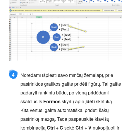
4
Norėdami išplėsti savo minčių žemėlapį, prie
pasirinktos grafikos galite pridėti figūrų. Tai galite
padaryti rankiniu būdu, po vieną pridėdami
skaičius iš
Formos
skyrių apie
Įdėti
skirtuką.
Kita vertus, galite automatiškai pridėti šakų
pasirinkę mazgą. Tada paspauskite klavišų
kombinaciją
Ctrl + C
sekė
Ctrl + V
nukopijuoti ir