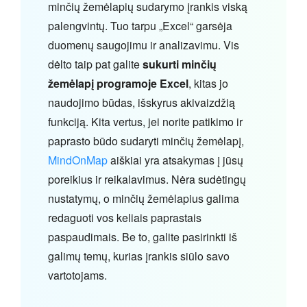
minčių žemėlapių sudarymo įrankis viską
palengvintų. Tuo tarpu „Excel“ garsėja
duomenų saugojimu ir analizavimu. Vis
dėlto taip pat galite
sukurti minčių
žemėlapį programoje Excel
, kitas jo
naudojimo būdas, išskyrus akivaizdžią
funkciją. Kita vertus, jei norite patikimo ir
paprasto būdo sudaryti minčių žemėlapį,
MindOnMap
aiškiai yra atsakymas į jūsų
poreikius ir reikalavimus. Nėra sudėtingų
nustatymų, o minčių žemėlapius galima
redaguoti vos keliais paprastais
paspaudimais. Be to, galite pasirinkti iš
galimų temų, kurias įrankis siūlo savo
vartotojams.