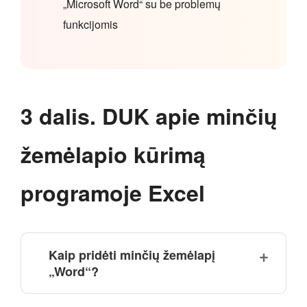
„Microsoft Word“ su be problemų
funkcijomis
3 dalis. DUK apie minčių
žemėlapio kūrimą
programoje Excel
Kaip pridėti minčių žemėlapį
„Word“?