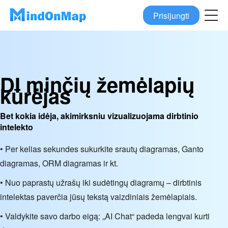
Prisijungti
DI minčių žemėlapių
kūrėjas
Bet kokia idėja, akimirksniu vizualizuojama dirbtinio
intelekto
• Per kelias sekundes sukurkite srautų diagramas, Ganto
diagramas, ORM diagramas ir kt.
• Nuo paprastų užrašų iki sudėtingų diagramų – dirbtinis
intelektas paverčia jūsų tekstą vaizdiniais žemėlapiais.
• Valdykite savo darbo eigą: „AI Chat“ padeda lengvai kurti