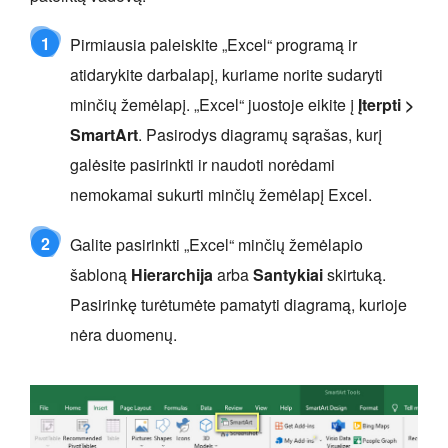
1
Pirmiausia paleiskite „Excel“ programą ir
atidarykite darbalapį, kuriame norite sudaryti
minčių žemėlapį. „Excel“ juostoje eikite į
Įterpti >
SmartArt
. Pasirodys diagramų sąrašas, kurį
galėsite pasirinkti ir naudoti norėdami
nemokamai sukurti minčių žemėlapį Excel.
2
Galite pasirinkti „Excel“ minčių žemėlapio
šabloną
Hierarchija
arba
Santykiai
skirtuką.
Pasirinkę turėtumėte pamatyti diagramą, kurioje
nėra duomenų.