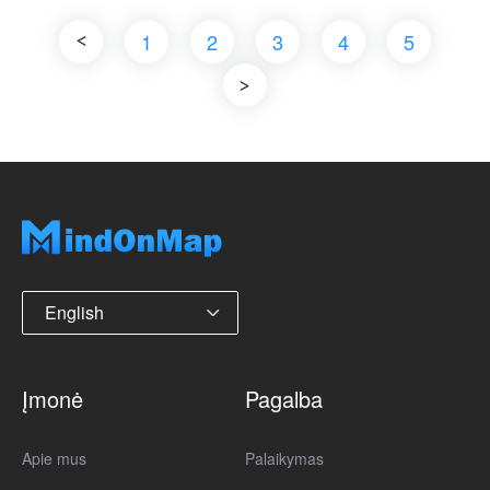
1
2
3
4
5
English
Įmonė
Pagalba
Apie mus
Palaikymas