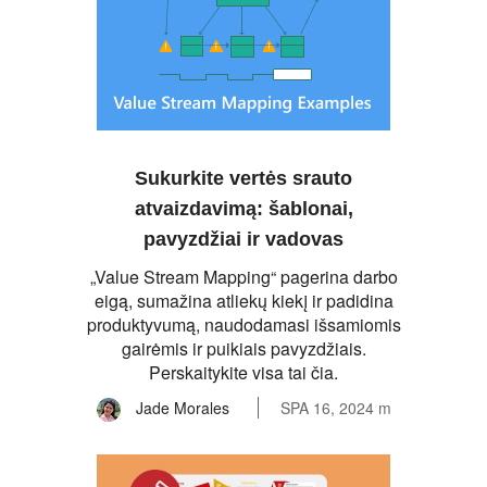
Sukurkite vertės srauto
atvaizdavimą: šablonai,
pavyzdžiai ir vadovas
„Value Stream Mapping“ pagerina darbo
eigą, sumažina atliekų kiekį ir padidina
produktyvumą, naudodamasi išsamiomis
gairėmis ir puikiais pavyzdžiais.
Perskaitykite visa tai čia.
Jade Morales
SPA 16, 2024 m