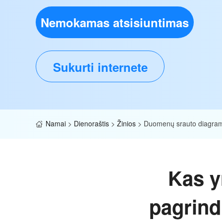
Nemokamas atsisiuntimas
Sukurti internete
Namai
>
Dienoraštis
>
Žinios
>
Duomenų srauto diagra
Kas y
pagrindi