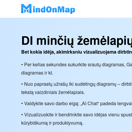
DI minčių žemėlapių
Bet kokia idėja, akimirksniu vizualizuojama dirbtin
• Per kelias sekundes sukurkite srautų diagramas, 
diagramas ir kt.
• Nuo paprastų užrašų iki sudėtingų diagramų – dirbti
tekstą vaizdiniais žemėlapiais.
• Valdykite savo darbo eigą: „AI Chat“ padeda lengvai
• Vizualizuokite ir bendrinkite savo idėjas vienu spu
kūrybiškumą ir produktyvumą.