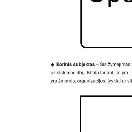
◆
Išorinis subjektas –
Šis žymėjimas p
už sistemos ribų. Kitaip tariant, jie yr
yra žmonės, organizacijos, įvykiai ar si