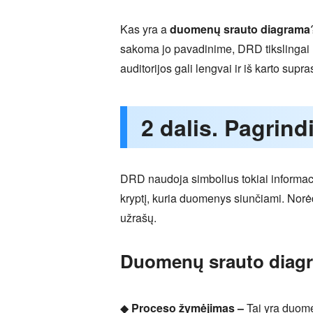
Kas yra a
duomenų srauto diagrama
sakoma jo pavadinime, DRD tikslingai r
auditorijos gali lengvai ir iš karto sup
2 dalis. Pagrin
DRD naudoja simbolius tokiai informacijai 
kryptį, kuria duomenys siunčiami. Norė
užrašų.
Duomenų srauto diagr
◆
Proceso žymėjimas –
Tai yra duome