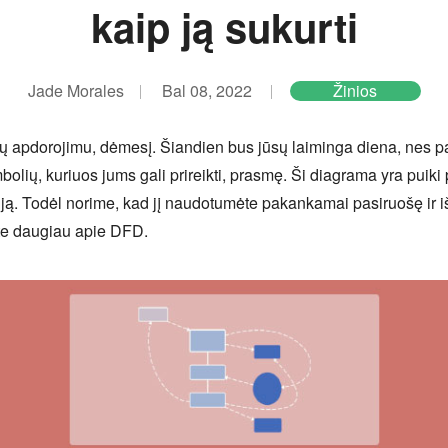
kaip ją sukurti
Jade Morales
Bal 08, 2022
Žinios
 apdorojimu, dėmesį. Šiandien bus jūsų laiminga diena, nes pag
ių, kuriuos jums gali prireikti, prasmę. Ši diagrama yra puiki p
ją. Todėl norime, kad jį naudotumėte pakankamai pasiruošę ir išmi
ėte daugiau apie DFD.