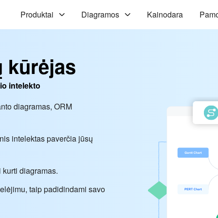
Produktai
Diagramos
Kainodara
Pam
 kūrėjas
io intelekto
Ganto diagramas, ORM
nis intelektas paverčia jūsų
 kurti diagramas.
stelėjimu, taip padidindami savo