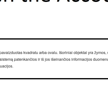
avaizduotas kvadratu arba ovalu. Išoriniai objektai yra žymos,
a į sistemą patenkančios ir iš jos išeinančios informacijos duomenų
tuacijos.