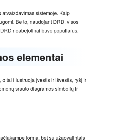
o atvaizdavimas sistemoje. Kaip
saugomi. Be to, naudojant DRD, visos
ies DRD neabejotinai buvo populiarus.
mos elementai
ai iliustruoja įvestis ir išvestis, ryšį ir
duomenų srauto diagramos simbolių ir
tačiakampę formą, bet su užapvalintais