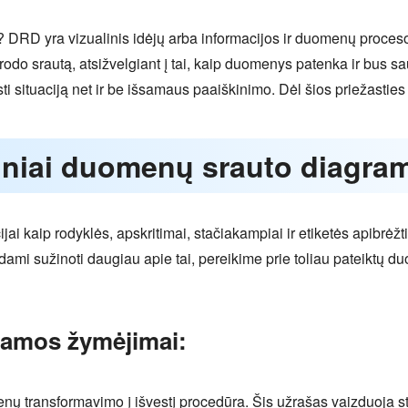
? DRD yra vizualinis idėjų arba informacijos ir duomenų proces
odo srautą, atsižvelgiant į tai, kaip duomenys patenka ir bus 
rasti situaciją net ir be išsamaus paaiškinimo. Dėl šios priežast
diniai duomenų srauto diagra
kaip rodyklės, apskritimai, stačiakampiai ir etiketės apibrėžti, o t
dami sužinoti daugiau apie tai, pereikime prie toliau pateiktų 
amos žymėjimai:
nų transformavimo į išvestį procedūra. Šis užrašas vaizduoja s