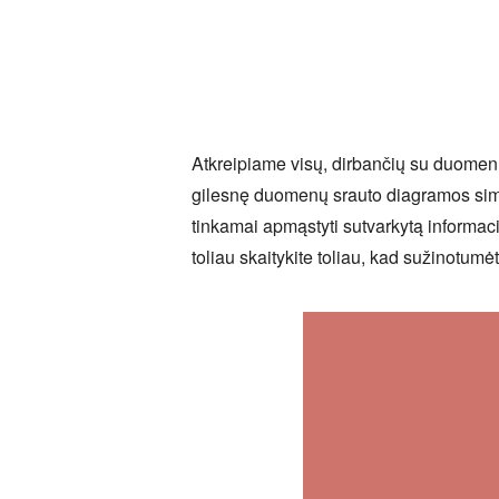
Atkreipiame visų, dirbančių su duomenų
gilesnę duomenų srauto diagramos simbol
tinkamai apmąstyti sutvarkytą informaci
toliau skaitykite toliau, kad sužinotum