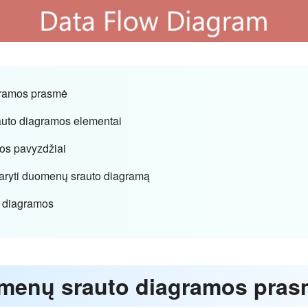
agramos prasmė
auto diagramos elementai
os pavyzdžiai
udaryti duomenų srauto diagramą
o diagramos
uomenų srauto diagramos pra