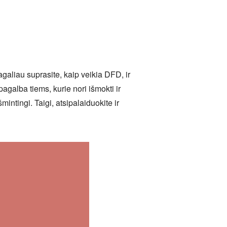
aliau suprasite, kaip veikia DFD, ir
agalba tiems, kurie nori išmokti ir
ntingi. Taigi, atsipalaiduokite ir