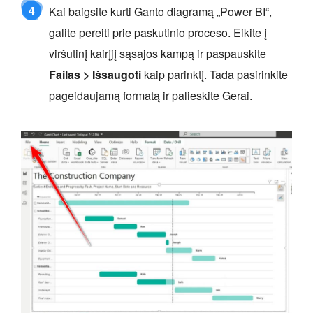
4
Kai baigsite kurti Ganto diagramą „Power BI“,
galite pereiti prie paskutinio proceso. Eikite į
viršutinį kairįjį sąsajos kampą ir paspauskite
Failas > Išsaugoti
kaip parinktį. Tada pasirinkite
pageidaujamą formatą ir palieskite Gerai.