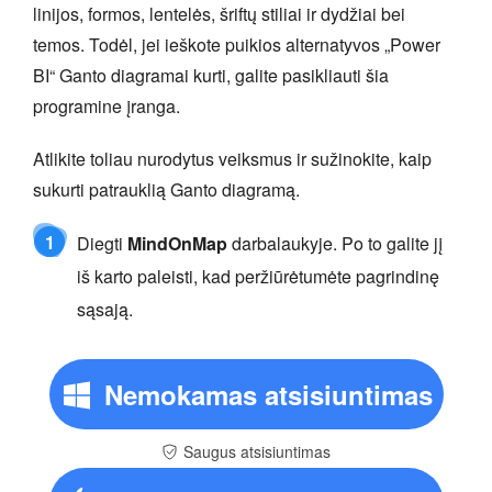
linijos, formos, lentelės, šriftų stiliai ir dydžiai bei
temos. Todėl, jei ieškote puikios alternatyvos „Power
BI“ Ganto diagramai kurti, galite pasikliauti šia
programine įranga.
Atlikite toliau nurodytus veiksmus ir sužinokite, kaip
sukurti patrauklią Ganto diagramą.
1
Diegti
MindOnMap
darbalaukyje. Po to galite jį
iš karto paleisti, kad peržiūrėtumėte pagrindinę
sąsają.
Nemokamas atsisiuntimas
Saugus atsisiuntimas