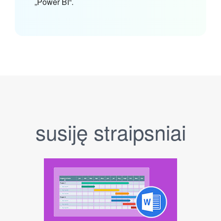
„Power BI“.
susiję straipsniai