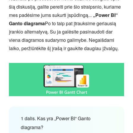
šią diskusiją, galite pereiti prie šio straipsnio, kuriame
mes padėsime jums sukurti įspūdingą...
„Power BI“
Ganto diagrama
Po to taip pat įtrauksime geriausią
įrankio alternatyvą. Su ja galėsite pasinaudoti dar
viena diagramos sudarymo galimybe. Negaišdami
laiko, peržiūrėkite šį įrašą ir gaukite daugiau įžvalgų.
1 dalis. Kas yra „Power BI“ Ganto
diagrama?