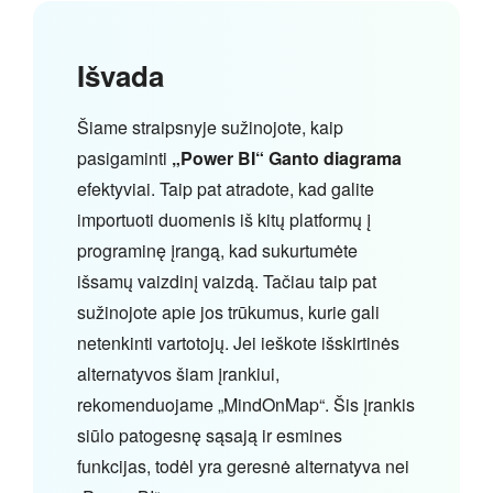
Išvada
Šiame straipsnyje sužinojote, kaip
pasigaminti
„Power BI“ Ganto diagrama
efektyviai. Taip pat atradote, kad galite
importuoti duomenis iš kitų platformų į
programinę įrangą, kad sukurtumėte
išsamų vaizdinį vaizdą. Tačiau taip pat
sužinojote apie jos trūkumus, kurie gali
netenkinti vartotojų. Jei ieškote išskirtinės
alternatyvos šiam įrankiui,
rekomenduojame „MindOnMap“. Šis įrankis
siūlo patogesnę sąsają ir esmines
funkcijas, todėl yra geresnė alternatyva nei