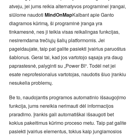
atveju, jei jums reikia alternatyvos programinei įrangai,
siūlome naudoti
MindOnMap
Kalbant apie Ganto
diagramos kūrimą, ši programinė įranga yra
tinkamesnė, nes ji teikia visas reikalingas funkcijas,
nesiremdama trečiųjų šalių platformomis. Jei
pageidaujate, taip pat galite pasiekti įvairius paruoštus
šablonus. Gerai tai, kad jos vartotojo sąsaja yra daug
paprastesnė, palyginti su „Power BI“. Todėl net jei
esate neprofesionalus vartotojas, naudotis šiuo įrankiu
nesukelia problemų.
Be to, naudojantis programos automatinio išsaugojimo
funkcija, jums nereikia nerimauti dėl informacijos
praradimo. Įrankis gali automatiškai išsaugoti bet
kokius pakeitimus kūrimo proceso metu. Taip pat galite
pasiekti įvairius elementus, tokius kaip jungiamosios