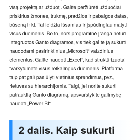
visą projektą ar užduotį. Galite peržiūrėti užduočiai
priskirtus žmones, trukmę, pradžios ir pabaigos datas,
būseną ir kt. Tai leidžia išsamiau ir įspūdingiau matyti
visus duomenis. Be to, nors programinė įranga neturi
integruotos Ganto diagramos, vis tiek galite ją sukurti
naudodami pasirinktinius „Microsoft“ vaizdinius
elementus. Galite naudoti „Excel“, kad struktūrizuotai
tvarkytumėte visus reikalingus duomenis. Platforma
taip pat gali pasiūlyti vietinius sprendimus, pvz.,
rietuves su hierarchijomis. Taigi, jei norite sukurti
patrauklią Ganto diagramą, apsvarstykite galimybę
naudoti „Power BI“.
2 dalis. Kaip sukurti