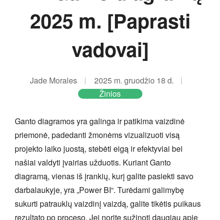
2025 m. [Paprasti
vadovai]
Jade Morales
2025 m. gruodžio 18 d.
Žinios
Ganto diagramos yra galinga ir patikima vaizdinė
priemonė, padedanti žmonėms vizualizuoti visą
projekto laiko juostą, stebėti eigą ir efektyviai bei
našiai valdyti įvairias užduotis. Kuriant Ganto
diagramą, vienas iš įrankių, kurį galite pasiekti savo
darbalaukyje, yra „Power BI“. Turėdami galimybę
sukurti patrauklų vaizdinį vaizdą, galite tikėtis puikaus
rezultato po proceso. Jei norite sužinoti daugiau apie