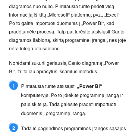
diagramos nuo nulio. Pirmiausia turite pridėti visą
informaciją iš kitų „Microsoft“ platformų, pvz., „Excel“.
Po to galite importuoti duomenis į „Power BI“, kad
pradėtumėte procesą. Taip pat turėsite atsisiųsti Ganto
diagramos šabloną, skirtą programinei įrangai, nes joje
nėra integruoto šablono.
Norėdami sukurti geriausią Ganto diagramą „Power
BI“, žr. toliau aprašytus išsamius metodus.
1
Pirmiausia turite atsisiųsti
„Power BI“
kompiuteryje. Po to įdiekite programinę įrangą ir
paleiskite ją. Tada galėsite pradėti importuoti
duomenis į programinę įrangą.
2
Tada iš pagrindinės programinės įrangos sąsajos