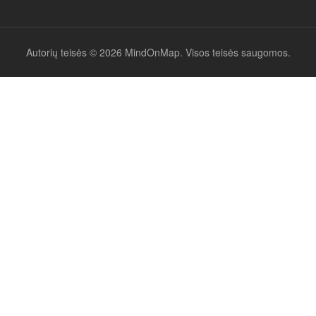
Autorių teisės © 2026 MindOnMap. Visos teisės saugomos.