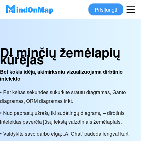
Prisijungti
DI minčių žemėlapių
kūrėjas
Bet kokia idėja, akimirksniu vizualizuojama dirbtinio
intelekto
• Per kelias sekundes sukurkite srautų diagramas, Ganto
diagramas, ORM diagramas ir kt.
• Nuo paprastų užrašų iki sudėtingų diagramų – dirbtinis
intelektas paverčia jūsų tekstą vaizdiniais žemėlapiais.
• Valdykite savo darbo eigą: „AI Chat“ padeda lengvai kurti