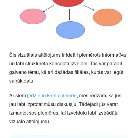
Šis vizuālais attēlojums ir ideāli piemērots informatīva
un labi strukturēta koncepta izveidei. Tas var parādīt
galveno tēmu, kā arī dažādas filiāles, kurās var iegūt
vairāk datu.
Ar šiem
jēdzienu karšu piemēri
, mēs redzam, ka jūs
jau labi izprotat mūsu diskusiju. Tādējādi jūs varat
izmantot šos piemērus, lai izveidotu labi izstrādātu
vizuālo attēlojumu.