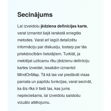
Secinājums
Lai izveidotu
jēdziena definīcijas karte
,
varat izmantot šajā ierakstā sniegtās
metodes. Varat arī iegūt detalizētu
informāciju par diskusiju, tostarp par tās
priekšrocībām lietotājiem. Turklāt, ja
meklējat uzticamu rīku jēdzienu definīciju
kartes izveidei, iesakām izmantot
MindOnMap. Tā kā tas var piedāvāt visas
pamata un papildu funkcijas, varat secināt,
ka šis rīks ir tieši tas, kas jums
nepieciešams, lai izveidotu saistošu
vizuālo attēlojumu.