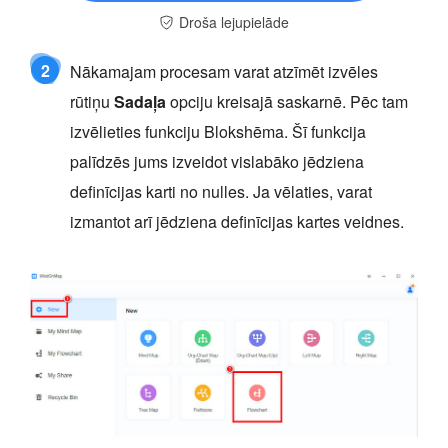
Droša lejupielāde
2
Nākamajam procesam varat atzīmēt izvēles
rūtiņu
Sadaļa
opciju kreisajā saskarnē. Pēc tam
izvēlieties funkciju Blokshēma. Šī funkcija
palīdzēs jums izveidot vislabāko jēdziena
definīcijas karti no nulles. Ja vēlaties, varat
izmantot arī jēdziena definīcijas kartes veidnes.