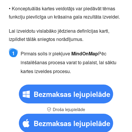
• Konceptuālās kartes veidotājs var piedāvāt tēmas
funkciju pievilcīga un krāsaina gala rezultāta izveidei.
Lai izveidotu vislabāko jēdziena definīcijas karti,
izpildiet tālāk sniegtos norādījumus.
1
Pirmais solis ir piekļuve
MindOnMap
Pēc
instalēšanas procesa varat to palaist, lai sāktu
kartes izveides procesu.
Bezmaksas lejupielāde
Droša lejupielāde
Bezmaksas lejupielāde