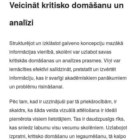
Veicināt kritisko domāšanu un
analīzi
Strukturējot un izklāstot galveno koncepciju mazākā
informācijas vienībā, skolēni var uzlabot savas
kritiskās domāšanas un analīzes prasmes. Viņi var
iemācīties efektīvi salīdzināt, pretstatīt un izvērtēt
informāciju, kas ir svarīgi akadēmiskiem panākumiem
un problēmu risināšanai.
Pēc tam, kad ir uzzinājuši par tā priekšrocībām, ir
skaidrs, ka šāda veida vizuālā attēlošana ir ideāli
piemērota visiem lietotājiem. Tas ir daudzpusīgs rīks,
kas sniedz labumu visu vecumu skolēniem. Uzlabojot
izpratni, kritisko domāšanu un iegaumēšanu, tā kalpo