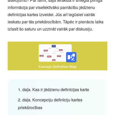
attēlojumu? Par laimi, šajā ierakstā ir sniegta pilnīga
informācija par visefektīvāko pamācību jēdzienu
definīcijas kartes izveidei. Jūs arī iegūsiet vairāk
ieskatu par tās priekšrocībām. Tāpēc ir pienācis laiks
izlasīt šo saturu un uzzināt vairāk par diskusiju.
1. daļa. Kas ir jēdzienu definīcijas karte
2. daļa. Koncepciju definīciju kartes
priekšrocības