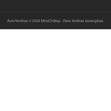
Autortiesības © 2026 MindOnMap. Visas tiesības aizsargātas.