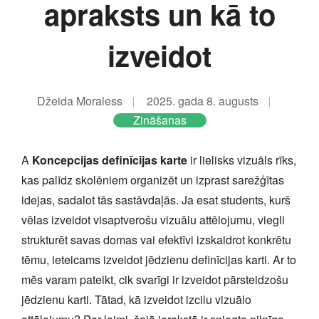
apraksts un kā to
izveidot
Džeida Moraless
2025. gada 8. augusts
Zināšanas
A
Koncepcijas definīcijas karte
ir lielisks vizuāls rīks,
kas palīdz skolēniem organizēt un izprast sarežģītas
idejas, sadalot tās sastāvdaļās. Ja esat students, kurš
vēlas izveidot visaptverošu vizuālu attēlojumu, viegli
strukturēt savas domas vai efektīvi izskaidrot konkrētu
tēmu, ieteicams izveidot jēdzienu definīcijas karti. Ar to
mēs varam pateikt, cik svarīgi ir izveidot pārsteidzošu
jēdzienu karti. Tātad, kā izveidot izcilu vizuālo