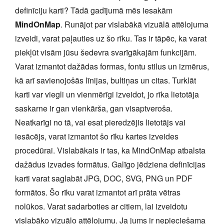
definīciju karti? Tādā gadījumā mēs iesakām
MindOnMap
. Runājot par vislabākā vizuālā attēlojuma
izveidi, varat paļauties uz šo rīku. Tas ir tāpēc, ka varat
piekļūt visām jūsu šedevra svarīgākajām funkcijām.
Varat izmantot dažādas formas, fontu stilus un izmērus,
kā arī savienojošās līnijas, bultiņas un citas. Turklāt
karti var viegli un vienmērīgi izveidot, jo rīka lietotāja
saskarne ir gan vienkārša, gan visaptveroša.
Neatkarīgi no tā, vai esat pieredzējis lietotājs vai
iesācējs, varat izmantot šo rīku kartes izveides
procedūrai. Vislabākais ir tas, ka MindOnMap atbalsta
dažādus izvades formātus. Galīgo jēdziena definīcijas
karti varat saglabāt JPG, DOC, SVG, PNG un PDF
formātos. Šo rīku varat izmantot arī prāta vētras
nolūkos. Varat sadarboties ar citiem, lai izveidotu
vislabāko vizuālo attēlojumu. Ja jums ir nepieciešama