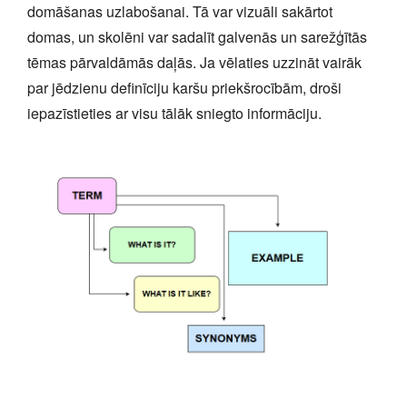
domāšanas uzlabošanai. Tā var vizuāli sakārtot
domas, un skolēni var sadalīt galvenās un sarežģītās
tēmas pārvaldāmās daļās. Ja vēlaties uzzināt vairāk
par jēdzienu definīciju karšu priekšrocībām, droši
iepazīstieties ar visu tālāk sniegto informāciju.