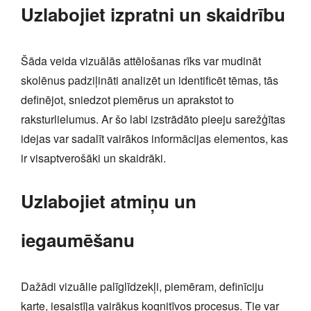
Uzlabojiet izpratni un skaidrību
Šāda veida vizuālās attēlošanas rīks var mudināt
skolēnus padziļināti analizēt un identificēt tēmas, tās
definējot, sniedzot piemērus un aprakstot to
raksturlielumus. Ar šo labi izstrādāto pieeju sarežģītas
idejas var sadalīt vairākos informācijas elementos, kas
ir visaptverošāki un skaidrāki.
Uzlabojiet atmiņu un
iegaumēšanu
Dažādi vizuālie palīglīdzekļi, piemēram, definīciju
karte, iesaistīja vairākus kognitīvos procesus. Tie var