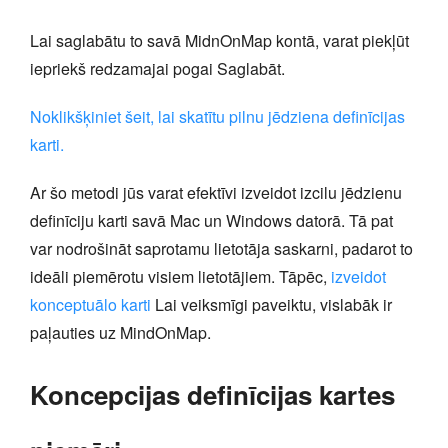
Lai saglabātu to savā MidnOnMap kontā, varat piekļūt
iepriekš redzamajai pogai Saglabāt.
Noklikšķiniet šeit, lai skatītu pilnu jēdziena definīcijas
karti.
Ar šo metodi jūs varat efektīvi izveidot izcilu jēdzienu
definīciju karti savā Mac un Windows datorā. Tā pat
var nodrošināt saprotamu lietotāja saskarni, padarot to
ideāli piemērotu visiem lietotājiem. Tāpēc,
izveidot
konceptuālo karti
Lai veiksmīgi paveiktu, vislabāk ir
paļauties uz MindOnMap.
Koncepcijas definīcijas kartes