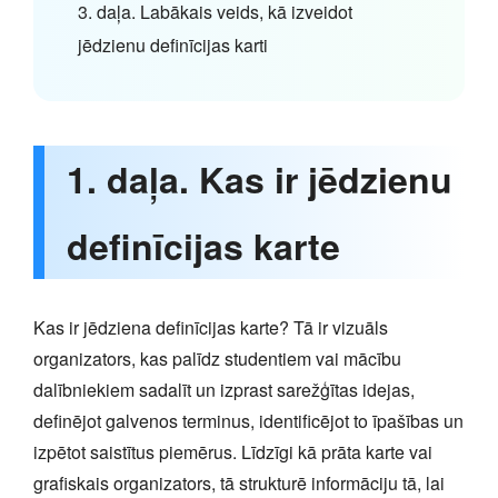
3. daļa. Labākais veids, kā izveidot
jēdzienu definīcijas karti
1. daļa. Kas ir jēdzienu
definīcijas karte
Kas ir jēdziena definīcijas karte? Tā ir vizuāls
organizators, kas palīdz studentiem vai mācību
dalībniekiem sadalīt un izprast sarežģītas idejas,
definējot galvenos terminus, identificējot to īpašības un
izpētot saistītus piemērus. Līdzīgi kā prāta karte vai
grafiskais organizators, tā strukturē informāciju tā, lai