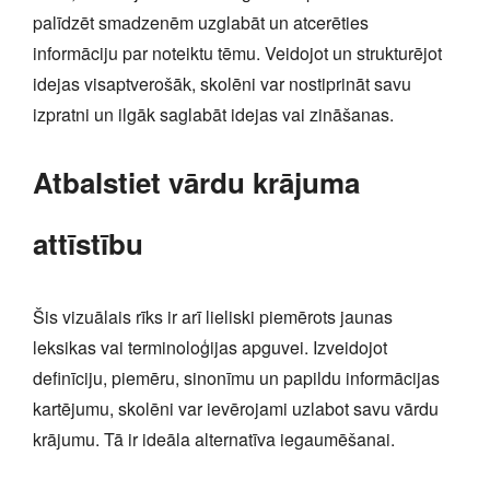
palīdzēt smadzenēm uzglabāt un atcerēties
informāciju par noteiktu tēmu. Veidojot un strukturējot
idejas visaptverošāk, skolēni var nostiprināt savu
izpratni un ilgāk saglabāt idejas vai zināšanas.
Atbalstiet vārdu krājuma
attīstību
Šis vizuālais rīks ir arī lieliski piemērots jaunas
leksikas vai terminoloģijas apguvei. Izveidojot
definīciju, piemēru, sinonīmu un papildu informācijas
kartējumu, skolēni var ievērojami uzlabot savu vārdu
krājumu. Tā ir ideāla alternatīva iegaumēšanai.