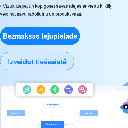
• Vizualizējiet un kopīgojiet savas idejas ar vienu klikšķi,
veicinot savu radošumu un produktivitāti.
Bezmaksas lejupielāde
Izveidot tiešsaistē