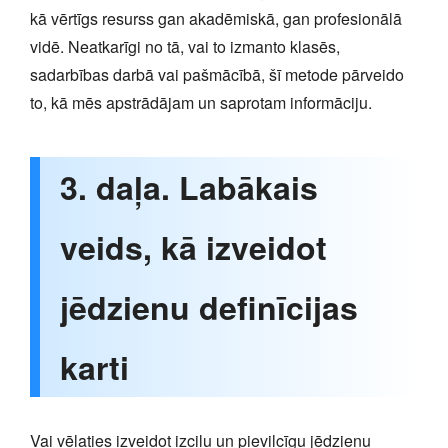
kā vērtīgs resurss gan akadēmiskā, gan profesionālā
vidē. Neatkarīgi no tā, vai to izmanto klasēs,
sadarbības darbā vai pašmācībā, šī metode pārveido
to, kā mēs apstrādājam un saprotam informāciju.
3. daļa. Labākais
veids, kā izveidot
jēdzienu definīcijas
karti
Vai vēlaties izveidot izcilu un pievilcīgu jēdzienu