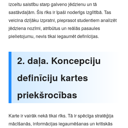
izceltu saistību starp galveno jēdzienu un tā
sastāvdaļām. Šis rīks ir īpaši noderīgs izglītībā. Tas
veicina dziļāku izpratni, pieprasot studentiem analizēt
jēdziena nozīmi, atribūtus un reālās pasaules
pielietojumu, nevis tikai iegaumēt definīcijas.
2. daļa. Koncepciju
definīciju kartes
priekšrocības
Karte ir vairāk nekā tikai rīks. Tā ir spēcīga stratēģija
mācīšanās, informācijas iegaumēšanas un kritiskās