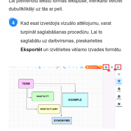
Lai pievienotu tekstu formas iekšpusē, vienkārši veiciet
dubultklikšķi uz tās ar peli.
4
Kad esat izveidojis vizuālo attēlojumu, varat
turpināt saglabāšanas procedūru. Lai to
saglabātu uz darbvirsmas, pieskarieties
Eksportēt
un izvēlieties vēlamo izvades formātu.