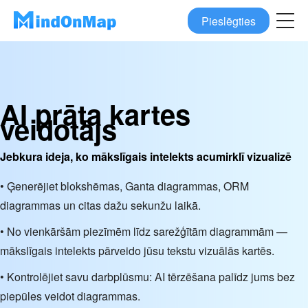
Pieslēgties
AI prāta kartes
veidotājs
Jebkura ideja, ko mākslīgais intelekts acumirklī vizualizē
• Ģenerējiet blokshēmas, Ganta diagrammas, ORM
diagrammas un citas dažu sekunžu laikā.
• No vienkāršām piezīmēm līdz sarežģītām diagrammām —
mākslīgais intelekts pārveido jūsu tekstu vizuālās kartēs.
• Kontrolējiet savu darbplūsmu: AI tērzēšana palīdz jums bez
piepūles veidot diagrammas.