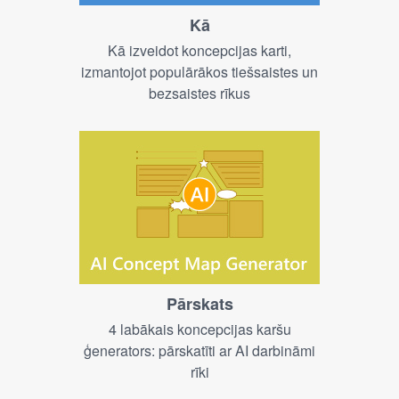
Kā
Kā izveidot koncepcijas karti,
izmantojot populārākos tiešsaistes un
bezsaistes rīkus
Pārskats
4 labākais koncepcijas karšu
ģenerators: pārskatīti ar AI darbināmi
rīki