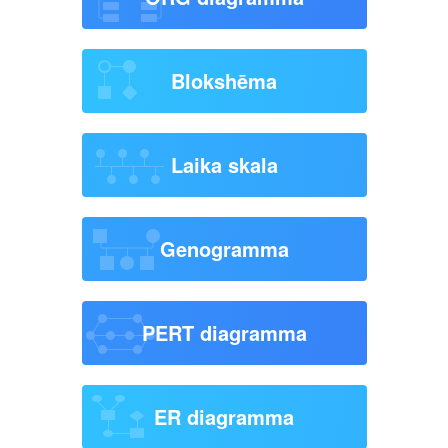
Blokshēma
Laika skala
Genogramma
PERT diagramma
ER diagramma