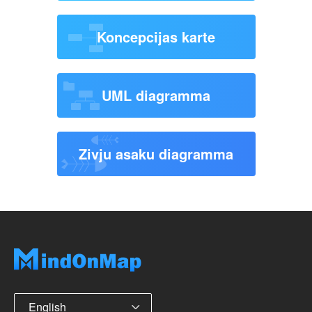
Koncepcijas karte
UML diagramma
Zivju asaku diagramma
English