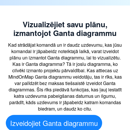
Vizualizējiet savu plānu,
izmantojot Ganta diagrammu
Kad strādājat komandā un ir daudz uzdevumu, kas jūsu
komandai ir jāpabeidz noteiktajā laikā, varat izveidot
plānu un izmantot Ganta diagrammu, lai to vizualizētu.
Kas ir Ganta diagramma? Tā ir joslu diagramma, ko
cilvēki izmanto projektu pārvaldībai. Kas attiecas uz
MindOnMap Ganta diagrammu veidotāju, tas ir rīks, kas
var palīdzēt bez maksas tiešsaistē izveidot Ganta
diagrammas. Šis rīks piedāvā funkcijas, kas ļauj iestatīt
katra uzdevuma pabeigšanas datumus un ilgumu,
parādīt, kāds uzdevums ir jāpabeidz katram komandas
biedram, un daudz ko citu.
Izveidojiet Ganta diagrammu