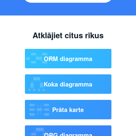
Atklājiet citus rīkus
ORM diagramma
Koka diagramma
Prāta karte
ORG diagramma