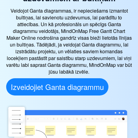
Veidojot Ganta diagrammas, ir nepieciešams izmantot
bultiņas, lai savienotu uzdevumus, lai parādītu to
attiecības. Un kā profesionāls un spēcīgs Ganta
diagrammu veidotājs, MindOnMap Free Gantt Chart
Maker Online nodrošina gandrīz visas bieži lietotās līnijas
un bultiņas. Tādējādi, ja veidojat Ganta diagrammu, lai
izstrādātu projektu, un vēlaties saviem komandas
locekļiem pastāstīt par saistību starp uzdevumiem, lai viņi
varētu labi saprast Ganta diagrammu, MindOnMap var būt
jūsu labākā izvēle.
Izveidojiet Ganta diagrammu