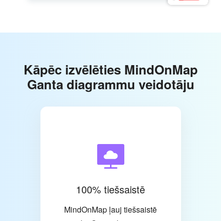
Kāpēc izvēlēties MindOnMap
Ganta diagrammu veidotāju
100% tiešsaistē
MindOnMap ļauj tiešsaistē