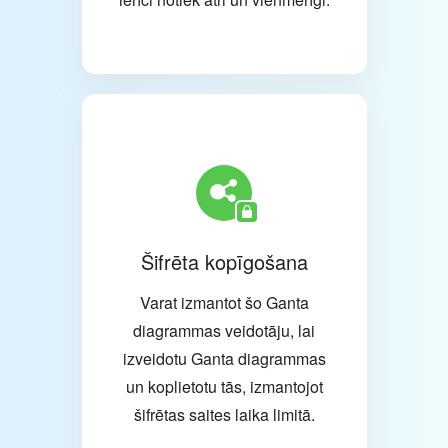
Šifrēta kopīgošana
Varat izmantot šo Ganta
diagrammas veidotāju, lai
izveidotu Ganta diagrammas
un koplietotu tās, izmantojot
šifrētas saites laika limitā.