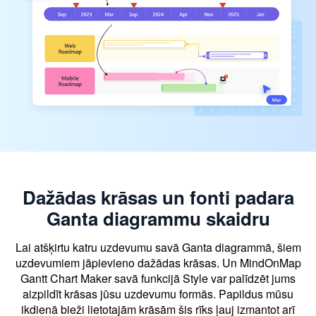
Dažādas krāsas un fonti padara
Ganta diagrammu skaidru
Lai atšķirtu katru uzdevumu savā Ganta diagrammā, šiem
uzdevumiem jāpievieno dažādas krāsas. Un MindOnMap
Gantt Chart Maker savā funkcijā Style var palīdzēt jums
aizpildīt krāsas jūsu uzdevumu formās. Papildus mūsu
ikdienā bieži lietotajām krāsām šis rīks ļauj izmantot arī