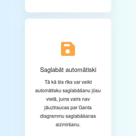
Saglabāt automātiski
Tā kā šis rīks var veikt
automātisku saglabāšanu jūsu
vietā, jums vairs nav
jāuztraucas par Ganta
diagrammu saglabāšanas
aizmiršanu.