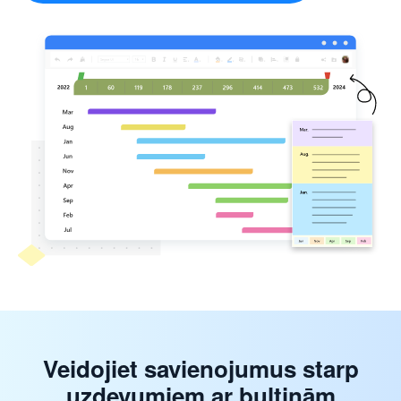
Veidojiet savienojumus starp
uzdevumiem ar bultiņām