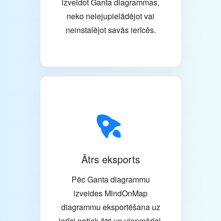
izveidot Ganta diagrammas,
neko nelejupielādējot vai
neinstalējot savās ierīcēs.
Ātrs eksports
Pēc Ganta diagrammu
izveides MindOnMap
diagrammu eksportēšana uz
ierīci notiek ātri un vienmērīgi.