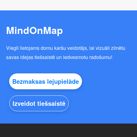
MindOnMap
Viegli lietojams domu karšu veidotājs, lai vizuāli zīmētu
savas idejas tiešsaistē un iedvesmotu radošumu!
Bezmaksas lejupielāde
Izveidot tiešsaistē