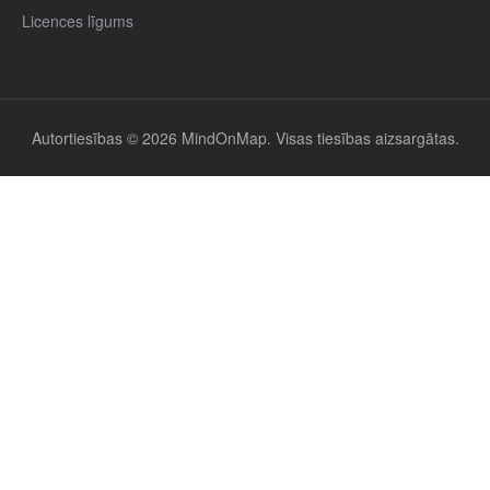
Licences līgums
Autortiesības © 2026 MindOnMap. Visas tiesības aizsargātas.