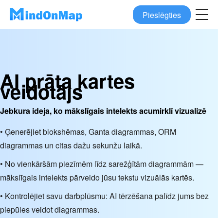
Pieslēgties
AI prāta kartes
veidotājs
Jebkura ideja, ko mākslīgais intelekts acumirklī vizualizē
• Ģenerējiet blokshēmas, Ganta diagrammas, ORM
diagrammas un citas dažu sekunžu laikā.
• No vienkāršām piezīmēm līdz sarežģītām diagrammām —
mākslīgais intelekts pārveido jūsu tekstu vizuālās kartēs.
• Kontrolējiet savu darbplūsmu: AI tērzēšana palīdz jums bez
piepūles veidot diagrammas.