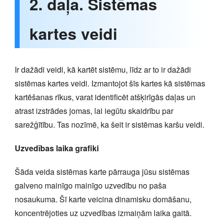
2. daļa. Sistēmas
kartes veidi
Ir dažādi veidi, kā kartēt sistēmu, līdz ar to ir dažādi
sistēmas kartes veidi. Izmantojot šīs kartes kā sistēmas
kartēšanas rīkus, varat identificēt atšķirīgās daļas un
atrast izstrādes jomas, lai iegūtu skaidrību par
sarežģītību. Tas nozīmē, ka šeit ir sistēmas karšu veidi.
Uzvedības laika grafiki
Šāda veida sistēmas karte pārrauga jūsu sistēmas
galveno mainīgo mainīgo uzvedību no paša
nosaukuma. Šī karte veicina dinamisku domāšanu,
koncentrējoties uz uzvedības izmaiņām laika gaitā.