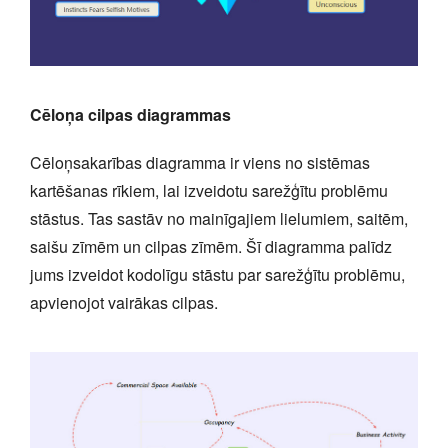
Cēloņa cilpas diagrammas
Cēloņsakarības diagramma ir viens no sistēmas
kartēšanas rīkiem, lai izveidotu sarežģītu problēmu
stāstus. Tas sastāv no mainīgajiem lielumiem, saitēm,
saišu zīmēm un cilpas zīmēm. Šī diagramma palīdz
jums izveidot kodolīgu stāstu par sarežģītu problēmu,
apvienojot vairākas cilpas.