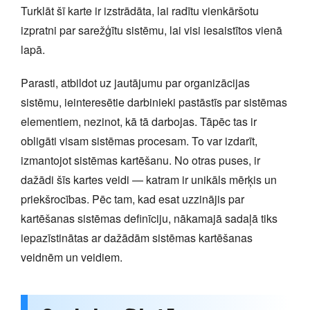
Turklāt šī karte ir izstrādāta, lai radītu vienkāršotu
izpratni par sarežģītu sistēmu, lai visi iesaistītos vienā
lapā.
Parasti, atbildot uz jautājumu par organizācijas
sistēmu, ieinteresētie darbinieki pastāstīs par sistēmas
elementiem, nezinot, kā tā darbojas. Tāpēc tas ir
obligāti visam sistēmas procesam. To var izdarīt,
izmantojot sistēmas kartēšanu. No otras puses, ir
dažādi šīs kartes veidi — katram ir unikāls mērķis un
priekšrocības. Pēc tam, kad esat uzzinājis par
kartēšanas sistēmas definīciju, nākamajā sadaļā tiks
iepazīstinātas ar dažādām sistēmas kartēšanas
veidnēm un veidiem.