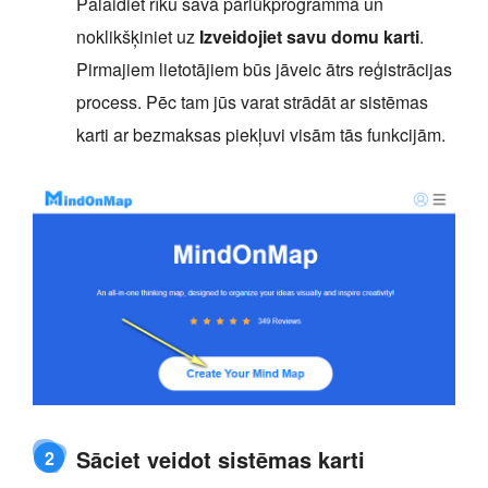
Palaidiet rīku savā pārlūkprogrammā un
noklikšķiniet uz
Izveidojiet savu domu karti
.
Pirmajiem lietotājiem būs jāveic ātrs reģistrācijas
process. Pēc tam jūs varat strādāt ar sistēmas
karti ar bezmaksas piekļuvi visām tās funkcijām.
Sāciet veidot sistēmas karti
2