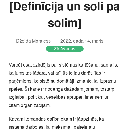
[Definīcija un soli pa
solim]
Džeida Moraless
2022. gada 14. marts
Zināšanas
Varbūt esat dzirdējis par sistēmas kartēšanu, sapratis,
ka jums tas jādara, vai arī jūs to jau darāt. Tas ir
paņēmiens, ko sistēmu domātāji izmanto, lai izprastu
spēles. Šī karte ir noderīga dažādām jomām, tostarp
izglītībai, politikai, veselības aprūpei, finansēm un
citām organizācijām.
Katram komandas dalībniekam ir jāapzinās, ka
sistēma darbojas, lai maksimāli palielinātu