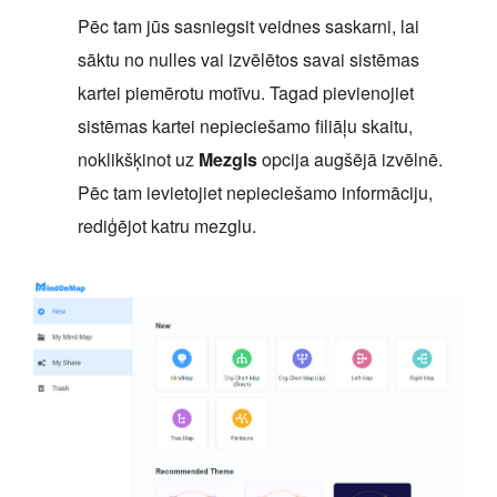
Pēc tam jūs sasniegsit veidnes saskarni, lai
sāktu no nulles vai izvēlētos savai sistēmas
kartei piemērotu motīvu. Tagad pievienojiet
sistēmas kartei nepieciešamo filiāļu skaitu,
noklikšķinot uz
Mezgls
opcija augšējā izvēlnē.
Pēc tam ievietojiet nepieciešamo informāciju,
rediģējot katru mezglu.