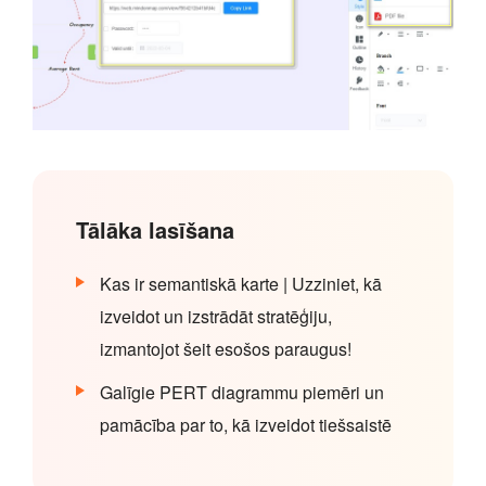
Tālāka lasīšana
Kas ir semantiskā karte | Uzziniet, kā
izveidot un izstrādāt stratēģiju,
izmantojot šeit esošos paraugus!
Galīgie PERT diagrammu piemēri un
pamācība par to, kā izveidot tiešsaistē