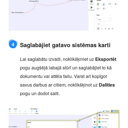
Saglabājiet gatavo sistēmas karti
4
Lai saglabātu izvadi, noklikšķiniet uz
Eksportēt
pogu augšējā labajā stūrī un saglabājiet to kā
dokumentu vai attēla failu. Varat arī kopīgot
savus darbus ar citiem, noklikšķinot uz
Dalīties
pogu un dodot saiti.