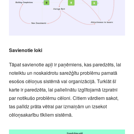
Savienotie loki
Tāpat savienotie apļi ir paņēmiens, kas paredzēts, lai
noteiktu un noskaidrotu sarežģītu problēmu pamatā
esošos cēloņus sistēmā vai organizācijā. Turklāt šī
karte ir paredzēta, lai palielinātu izglītojamā izpratni
par notikušo problēmu cēloni. Citiem vārdiem sakot,
tas palīdz prāta vētrai par izmaiņām un izsekot
cēloņsakarību tīkliem sistēmā.