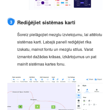
Rediģējiet sistēmas karti
3
Šoreiz pielāgojiet mezglu izvietojumu, lai attēlotu
sistēmas karti. Labajā panelī rediģējiet rīka
izskatu, mainot fontu un mezglu stilus. Varat
izmantot dažādas krāsas, izkārtojumus un pat
mainīt sistēmas kartes fonu.