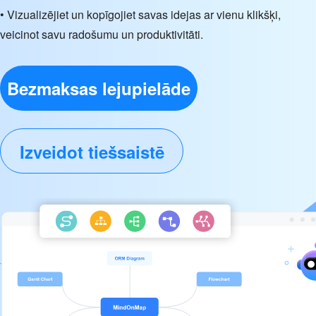
• Vizualizējiet un kopīgojiet savas idejas ar vienu klikšķi,
veicinot savu radošumu un produktivitāti.
Bezmaksas lejupielāde
Izveidot tiešsaistē