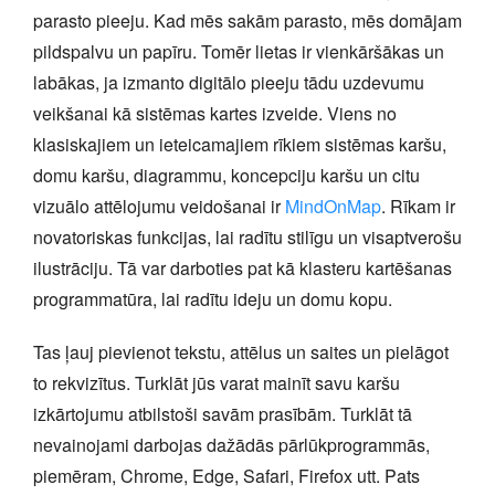
parasto pieeju. Kad mēs sakām parasto, mēs domājam
pildspalvu un papīru. Tomēr lietas ir vienkāršākas un
labākas, ja izmanto digitālo pieeju tādu uzdevumu
veikšanai kā sistēmas kartes izveide. Viens no
klasiskajiem un ieteicamajiem rīkiem sistēmas karšu,
domu karšu, diagrammu, koncepciju karšu un citu
vizuālo attēlojumu veidošanai ir
MindOnMap
. Rīkam ir
novatoriskas funkcijas, lai radītu stilīgu un visaptverošu
ilustrāciju. Tā var darboties pat kā klasteru kartēšanas
programmatūra, lai radītu ideju un domu kopu.
Tas ļauj pievienot tekstu, attēlus un saites un pielāgot
to rekvizītus. Turklāt jūs varat mainīt savu karšu
izkārtojumu atbilstoši savām prasībām. Turklāt tā
nevainojami darbojas dažādās pārlūkprogrammās,
piemēram, Chrome, Edge, Safari, Firefox utt. Pats