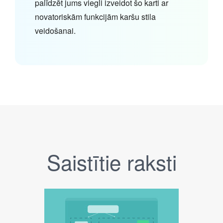
palīdzēt jums viegli izveidot šo karti ar
novatoriskām funkcijām karšu stila
veidošanai.
Saistītie raksti