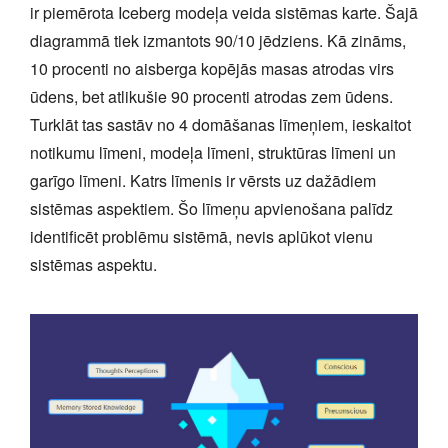
ir piemērota Iceberg modeļa veida sistēmas karte. Šajā
diagrammā tiek izmantots 90/10 jēdziens. Kā zināms,
10 procenti no aisberga kopējās masas atrodas virs
ūdens, bet atlikušie 90 procenti atrodas zem ūdens.
Turklāt tas sastāv no 4 domāšanas līmeņiem, ieskaitot
notikumu līmeni, modeļa līmeni, struktūras līmeni un
garīgo līmeni. Katrs līmenis ir vērsts uz dažādiem
sistēmas aspektiem. Šo līmeņu apvienošana palīdz
identificēt problēmu sistēmā, nevis aplūkot vienu
sistēmas aspektu.