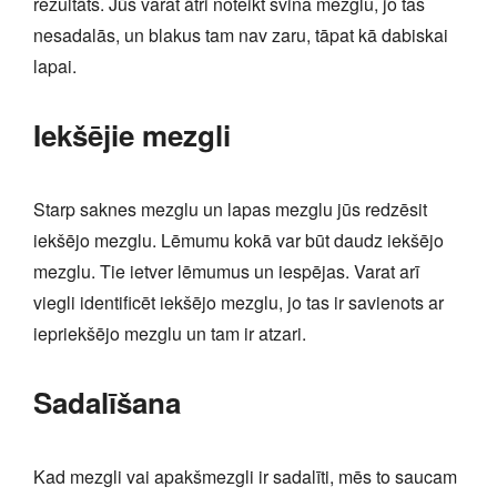
rezultāts. Jūs varat ātri noteikt svina mezglu, jo tas
nesadalās, un blakus tam nav zaru, tāpat kā dabiskai
lapai.
Iekšējie mezgli
Starp saknes mezglu un lapas mezglu jūs redzēsit
iekšējo mezglu. Lēmumu kokā var būt daudz iekšējo
mezglu. Tie ietver lēmumus un iespējas. Varat arī
viegli identificēt iekšējo mezglu, jo tas ir savienots ar
iepriekšējo mezglu un tam ir atzari.
Sadalīšana
Kad mezgli vai apakšmezgli ir sadalīti, mēs to saucam