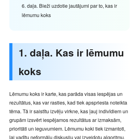
6. daļa. Bieži uzdotie jautājumi par to, kas ir
lēmumu koks
1. daļa. Kas ir lēmumu
koks
Lēmumu koks ir karte, kas parāda visas iespējas un
rezultātus, kas var rasties, kad tiek apspriesta noteikta
tēma. Tā ir saistītu izvēļu virkne, kas ļauj indivīdiem un
grupām izsvērt iespējamos rezultātus ar izmaksām,
prioritāti un ieguvumiem. Lēmumu koki tiek izmantoti,
lai vadītu neformālu diskusiju vai izveidotu algoritmu,