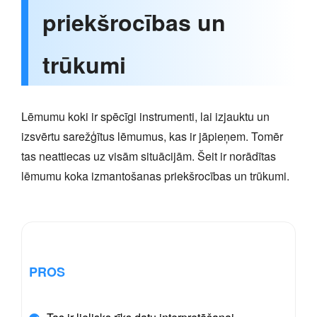
priekšrocības un
trūkumi
Lēmumu koki ir spēcīgi instrumenti, lai izjauktu un
izsvērtu sarežģītus lēmumus, kas ir jāpieņem. Tomēr
tas neattiecas uz visām situācijām. Šeit ir norādītas
lēmumu koka izmantošanas priekšrocības un trūkumi.
PROS