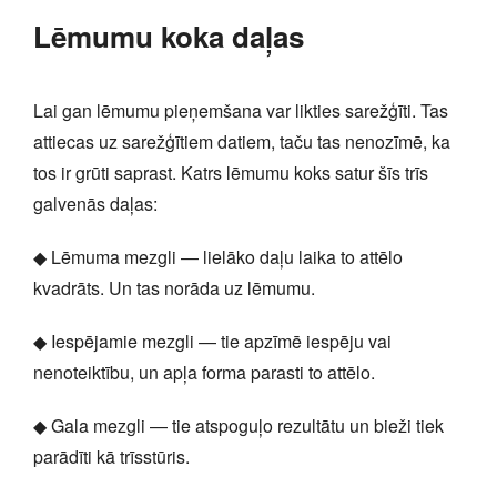
Lēmumu koka daļas
Lai gan lēmumu pieņemšana var likties sarežģīti. Tas
attiecas uz sarežģītiem datiem, taču tas nenozīmē, ka
tos ir grūti saprast. Katrs lēmumu koks satur šīs trīs
galvenās daļas:
◆ Lēmuma mezgli — lielāko daļu laika to attēlo
kvadrāts. Un tas norāda uz lēmumu.
◆ Iespējamie mezgli — tie apzīmē iespēju vai
nenoteiktību, un apļa forma parasti to attēlo.
◆ Gala mezgli — tie atspoguļo rezultātu un bieži tiek
parādīti kā trīsstūris.