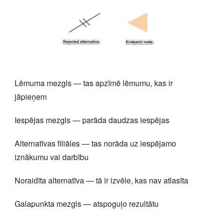
Lēmuma mezgls — tas apzīmē lēmumu, kas ir
jāpieņem
Iespējas mezgls — parāda daudzas iespējas
Alternatīvas filiāles — tas norāda uz iespējamo
iznākumu vai darbību
Noraidīta alternatīva — tā ir izvēle, kas nav atlasīta
Galapunkta mezgls — atspoguļo rezultātu