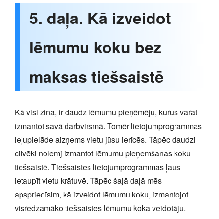
5. daļa. Kā izveidot
lēmumu koku bez
maksas tiešsaistē
Kā visi zina, ir daudz lēmumu pieņēmēju, kurus varat
izmantot savā darbvirsmā. Tomēr lietojumprogrammas
lejupielāde aizņems vietu jūsu ierīcēs. Tāpēc daudzi
cilvēki nolemj izmantot lēmumu pieņemšanas koku
tiešsaistē. Tiešsaistes lietojumprogrammas ļaus
ietaupīt vietu krātuvē. Tāpēc šajā daļā mēs
apspriedīsim, kā izveidot lēmumu koku, izmantojot
visredzamāko tiešsaistes lēmumu koka veidotāju.