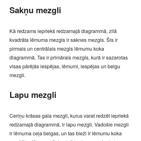
Sakņu mezgli
Kā redzams iepriekš redzamajā diagrammā, zilā
kvadrāta lēmuma mezgls ir saknes mezgls. Šis ir
pirmais un centrālais mezgls lēmumu koka
diagrammā. Tas ir primārais mezgls, kurā ir sazarotas
visas pārējās iespējas, lēmumi, iespējas un beigu
mezgli.
Lapu mezgli
Ceriņu krāsas gala mezgli, kurus varat redzēt iepriekš
redzamajā diagrammā, ir lapu mezgli. Vadošie mezgli
ir lēmuma ceļa beigas, un tas bieži ir lēmumu koka