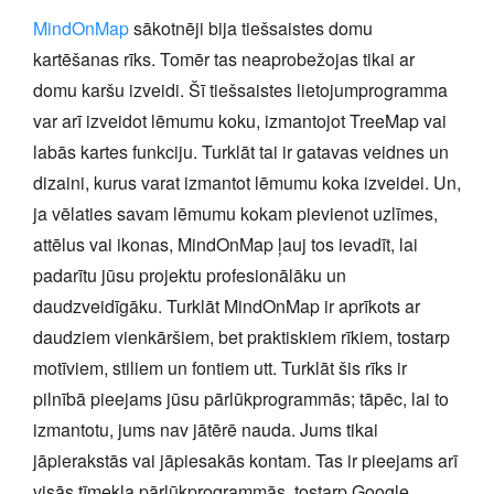
MindOnMap
sākotnēji bija tiešsaistes domu
kartēšanas rīks. Tomēr tas neaprobežojas tikai ar
domu karšu izveidi. Šī tiešsaistes lietojumprogramma
var arī izveidot lēmumu koku, izmantojot TreeMap vai
labās kartes funkciju. Turklāt tai ir gatavas veidnes un
dizaini, kurus varat izmantot lēmumu koka izveidei. Un,
ja vēlaties savam lēmumu kokam pievienot uzlīmes,
attēlus vai ikonas, MindOnMap ļauj tos ievadīt, lai
padarītu jūsu projektu profesionālāku un
daudzveidīgāku. Turklāt MindOnMap ir aprīkots ar
daudziem vienkāršiem, bet praktiskiem rīkiem, tostarp
motīviem, stiliem un fontiem utt. Turklāt šis rīks ir
pilnībā pieejams jūsu pārlūkprogrammās; tāpēc, lai to
izmantotu, jums nav jātērē nauda. Jums tikai
jāpierakstās vai jāpiesakās kontam. Tas ir pieejams arī
visās tīmekļa pārlūkprogrammās, tostarp Google,