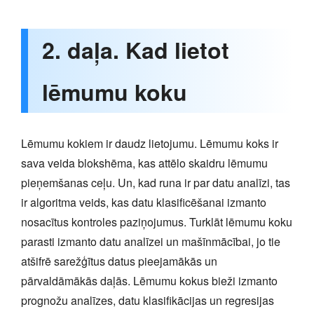
2. daļa. Kad lietot
lēmumu koku
Lēmumu kokiem ir daudz lietojumu. Lēmumu koks ir
sava veida blokshēma, kas attēlo skaidru lēmumu
pieņemšanas ceļu. Un, kad runa ir par datu analīzi, tas
ir algoritma veids, kas datu klasificēšanai izmanto
nosacītus kontroles paziņojumus. Turklāt lēmumu koku
parasti izmanto datu analīzei un mašīnmācībai, jo tie
atšifrē sarežģītus datus pieejamākās un
pārvaldāmākās daļās. Lēmumu kokus bieži izmanto
prognožu analīzes, datu klasifikācijas un regresijas