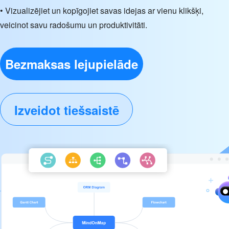
• Vizualizējiet un kopīgojiet savas idejas ar vienu klikšķi,
veicinot savu radošumu un produktivitāti.
Bezmaksas lejupielāde
Izveidot tiešsaistē