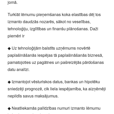
jomā.
Turklāt lēmumu pieņemšanas koka elastības dēļ tos
izmanto daudzās nozarēs, sākot no veselības,
tehnoloģiju, izglītības un finanšu plānošanas. Daži
piemēri ir
◆ Uz tehnoloģijām balstīts uzņēmums novērtē
paplašināšanās iespējas tā paplašināšanās biznesā,
pamatojoties uz pagātnes un pašreizējās pārdošanas
datu analīzi.
◆ Izmantojot vēsturiskos datus, bankas un hipotēku
sniedzēji prognozē, cik liela iespējamība, ka aizņēmēji
nepildīs savus maksājumus.
◆ Neatliekamās palīdzības numuri izmanto lēmumu