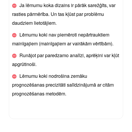
Ja lēmumu koka dizains ir pārāk sarežģīts, var
rasties pārmērība. Un tas kļūst par problēmu
daudziem lietotājiem.
Lēmumu koki nav piemēroti nepārtrauktiem
mainīgajiem (mainīgajiem ar vairākām vērtībām).
Runājot par paredzamo analīzi, aprēķini var kļūt
apgrūtinoši.
Lēmumu koki nodrošina zemāku
prognozēšanas precizitāti salīdzinājumā ar citām
prognozēšanas metodēm.