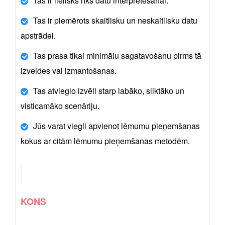
Tas ir lielisks rīks datu interpretēšanai.
Tas ir piemērots skaitlisku un neskaitlisku datu
apstrādei.
Tas prasa tikai minimālu sagatavošanu pirms tā
izveides vai izmantošanas.
Tas atvieglo izvēli starp labāko, sliktāko un
visticamāko scenāriju.
Jūs varat viegli apvienot lēmumu pieņemšanas
kokus ar citām lēmumu pieņemšanas metodēm.
KONS