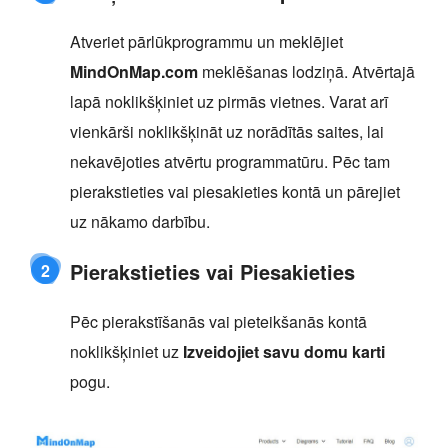
Atveriet pārlūkprogrammu un meklējiet
MindOnMap.com
meklēšanas lodziņā. Atvērtajā
lapā noklikšķiniet uz pirmās vietnes. Varat arī
vienkārši noklikšķināt uz norādītās saites, lai
nekavējoties atvērtu programmatūru. Pēc tam
pierakstieties vai piesakieties kontā un pārejiet
uz nākamo darbību.
Pierakstieties vai Piesakieties
2
Pēc pierakstīšanās vai pieteikšanās kontā
noklikšķiniet uz
Izveidojiet savu domu karti
pogu.