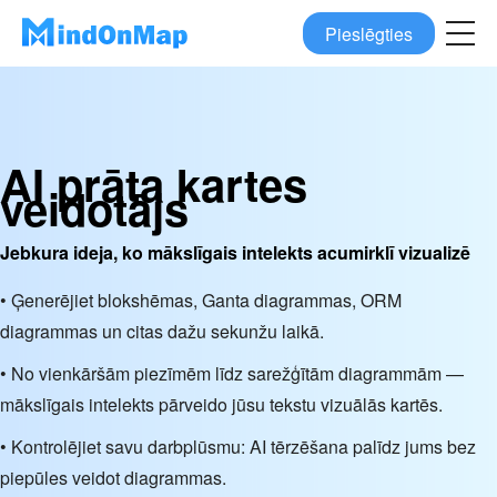
Pieslēgties
AI prāta kartes
veidotājs
Jebkura ideja, ko mākslīgais intelekts acumirklī vizualizē
• Ģenerējiet blokshēmas, Ganta diagrammas, ORM
diagrammas un citas dažu sekunžu laikā.
• No vienkāršām piezīmēm līdz sarežģītām diagrammām —
mākslīgais intelekts pārveido jūsu tekstu vizuālās kartēs.
• Kontrolējiet savu darbplūsmu: AI tērzēšana palīdz jums bez
piepūles veidot diagrammas.