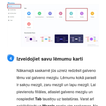
Izveidojiet savu lēmumu karti
4
Nākamajā saskarnē jūs uzreiz redzēsit galveno
tēmu vai galveno mezglu. Lēmumu kokā parasti
ir sakņu mezgli, zaru mezgli un lapu mezgli. Lai
pievienotu filiāles, atlasiet galveno mezglu un
nospiediet
Tab
taustiņu uz tastatūras. Varat arī
noklikšķināt uz
Mezgls
opcija virs saskarnes. No