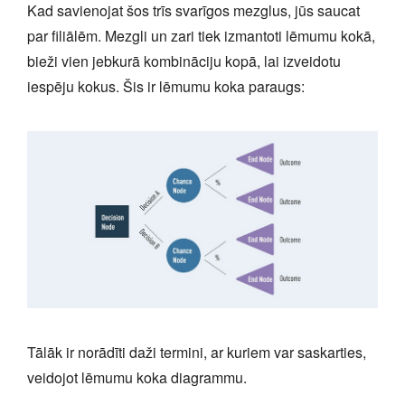
Kad savienojat šos trīs svarīgos mezglus, jūs saucat
par filiālēm. Mezgli un zari tiek izmantoti lēmumu kokā,
bieži vien jebkurā kombināciju kopā, lai izveidotu
iespēju kokus. Šis ir lēmumu koka paraugs:
Tālāk ir norādīti daži termini, ar kuriem var saskarties,
veidojot lēmumu koka diagrammu.