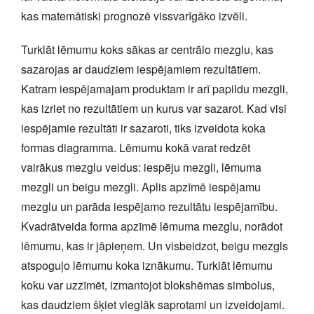
kas matemātiski prognozē vissvarīgāko izvēli.
Turklāt lēmumu koks sākas ar centrālo mezglu, kas
sazarojas ar daudziem iespējamiem rezultātiem.
Katram iespējamajam produktam ir arī papildu mezgli,
kas izriet no rezultātiem un kurus var sazarot. Kad visi
iespējamie rezultāti ir sazaroti, tiks izveidota koka
formas diagramma. Lēmumu kokā varat redzēt
vairākus mezglu veidus: iespēju mezgli, lēmuma
mezgli un beigu mezgli. Aplis apzīmē iespējamu
mezglu un parāda iespējamo rezultātu iespējamību.
Kvadrātveida forma apzīmē lēmuma mezglu, norādot
lēmumu, kas ir jāpieņem. Un visbeidzot, beigu mezgls
atspoguļo lēmumu koka iznākumu. Turklāt lēmumu
koku var uzzīmēt, izmantojot blokshēmas simbolus,
kas daudziem šķiet vieglāk saprotami un izveidojami.