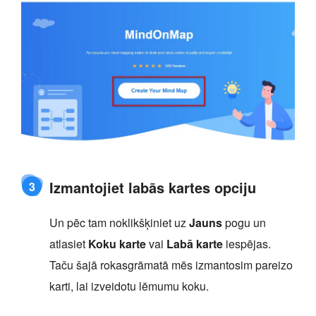
Izmantojiet labās kartes opciju
3
Un pēc tam noklikšķiniet uz
Jauns
pogu un
atlasiet
Koku karte
vai
Labā karte
iespējas.
Taču šajā rokasgrāmatā mēs izmantosim pareizo
karti, lai izveidotu lēmumu koku.