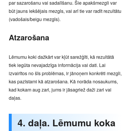
par sazarošanu vai sadalīšanu. Šie apakšmezgli var
būt jauns iekšējais mezgls, vai arī tie var radīt rezultātu
(vadošais/beigu mezgls).
Atzarošana
Lēmumu koki dažkārt var kļūt sarežģīti, kā rezultātā
tiek iegūta nevajadzīga informācija vai dati. Lai
izvairītos no šīs problēmas, ir jānoņem konkrēti mezgli,
kas pazīstami kā atzarošana. Kā norāda nosaukums,
kad kokam aug zari, jums ir jāsagriež daži zari vai
daļas.
4. daļa. Lēmumu koka