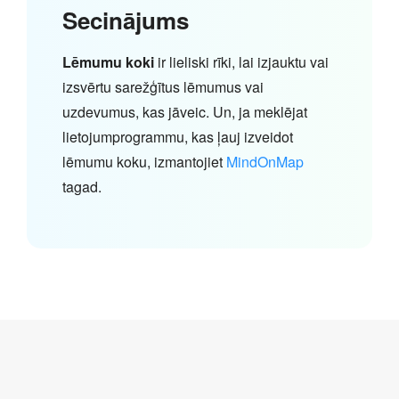
Secinājums
Lēmumu koki
ir lieliski rīki, lai izjauktu vai
izsvērtu sarežģītus lēmumus vai
uzdevumus, kas jāveic. Un, ja meklējat
lietojumprogrammu, kas ļauj izveidot
lēmumu koku, izmantojiet
MindOnMap
tagad.