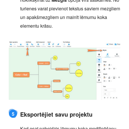
turienes varat pievienot tekstus saviem mezgliem
un apakšmezgliem un mainīt lēmumu koka
elementu krāsu.
Eksportējiet savu projektu
5
Kad esat pabeidzis lēmumu koka modificēšanu,