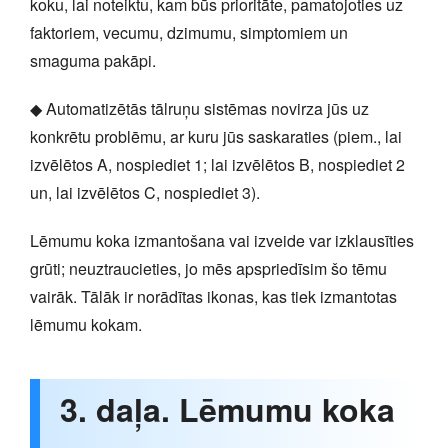
koku, lai noteiktu, kam būs prioritāte, pamatojoties uz
faktoriem, vecumu, dzimumu, simptomiem un
smaguma pakāpi.
◆ Automatizētās tālruņu sistēmas novirza jūs uz
konkrētu problēmu, ar kuru jūs saskaraties (piem., lai
izvēlētos A, nospiediet 1; lai izvēlētos B, nospiediet 2
un, lai izvēlētos C, nospiediet 3).
Lēmumu koka izmantošana vai izveide var izklausīties
grūti; neuztraucieties, jo mēs apspriedīsim šo tēmu
vairāk. Tālāk ir norādītas ikonas, kas tiek izmantotas
lēmumu kokam.
3. daļa. Lēmumu koka