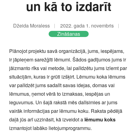
un kā to izdarīt
Džeida Moraless
2022. gada 1. novembris
Zināšanas
Plānojot projektu savā organizācijā, jums, iespējams,
ir jāpieņem sarežģīti lēmumi. Šādos gadījumos jums ir
jāizmanto rīks vai metode, lai palīdzētu jums izlemt par
situācijām, kuras ir grūti izšķirt. Lēmumu koka lēmums
var palīdzēt jums sadalīt savas idejas, domas vai
lēmumus, ņemot vērā to izmaksas, iespējas un
ieguvumus. Un šajā rakstā mēs dalīsimies ar jums
vairāk informācijas par lēmumu koku. Raksta pēdējā
daļā jūs arī uzzināsit, kā izveidot a
lēmumu koks
izmantojot labāko lietojumprogrammu.