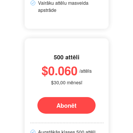
Vairāku attēlu masveida
apstrāde
500 attēli
$0.060
/attēls
$30,00 mēnesī
Abonēt
Augstākās klases 500 attēli