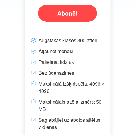
Abonēt
Augstākās klases 300 attēli
Atjaunot mēnesī
Palielināt līdz 8×
Bez ūdenszīmes
Maksimālā izšķirtspēja: 4096 ×
4096
Maksimālais attēla izmērs: 50
MB
Saglabājiet uzlabotos attēlus
7 dienas