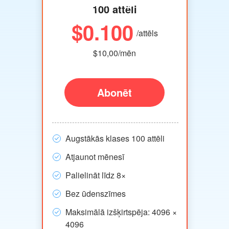
pārdevējs
100 attēli
$0.100
/attēls
$10,00/mēn
Abonēt
Augstākās klases 100 attēli
Atjaunot mēnesī
Palielināt līdz 8×
Bez ūdenszīmes
Maksimālā izšķirtspēja: 4096 ×
4096