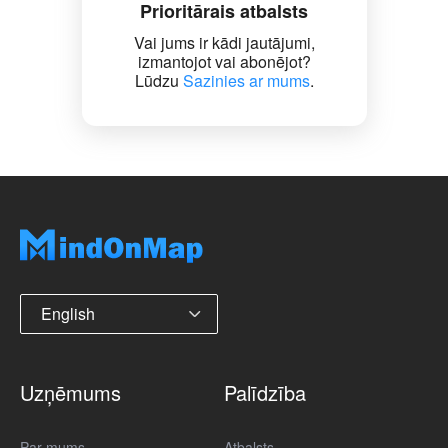
Prioritārais atbalsts
Vai jums ir kādi jautājumi,
izmantojot vai abonējot?
Lūdzu
Sazinies ar mums
.
English
Uzņēmums
Palīdzība
Par mums
Atbalsts