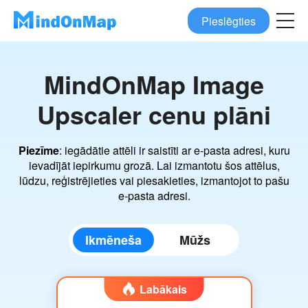
Pieslēgties
MindOnMap Image
Upscaler cenu plāni
Piezīme
: iegādātie attēli ir saistīti ar e-pasta adresi, kuru
ievadījāt iepirkumu grozā. Lai izmantotu šos attēlus,
lūdzu, reģistrējieties vai piesakieties, izmantojot to pašu
e-pasta adresi.
Ikmēneša
Mūžs
Labākais