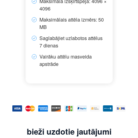
Maksimālā izšķirtspēja: 4096 ×
4096
Maksimālais attēla izmērs: 50
MB
Saglabājiet uzlabotos attēlus
7 dienas
Vairāku attēlu masveida
apstrāde
bieži uzdotie jautājumi