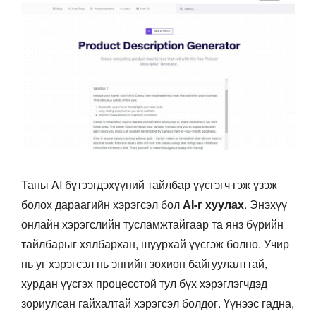
Таны AI бүтээгдэхүүний тайлбар үүсгэгч гэж үзэж
болох дараагийн хэрэгсэл бол
AI-г хуулах
. Энэхүү
онлайн хэрэгслийн тусламжтайгаар та янз бүрийн
тайлбарыг хялбархан, шуурхай үүсгэж болно. Учир
нь уг хэрэгсэл нь энгийн зохион байгуулалттай,
хурдан үүсгэх процесстой тул бүх хэрэглэгчдэд
зориулсан гайхалтай хэрэгсэл болдог. Үүнээс гадна,