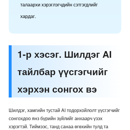
талаархи хэрэглэгчдийн сэтгэгдлийг
хардаг.
1-р хэсэг. Шилдэг AI
тайлбар үүсгэгчийг
хэрхэн сонгох вэ
Шилдэг, хамгийн тустай AI тодорхойлолт үүсгэгчийг
сонгохдоо янз бүрийн зүйлийг анхаарч үзэх
хэрэгтэй. Тиймээс, танд санаа өгөхийн тулд та