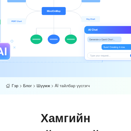
Гэр
>
Блог
>
Шүүмж
>
AI тайлбар үүсгэгч
Хамгийн