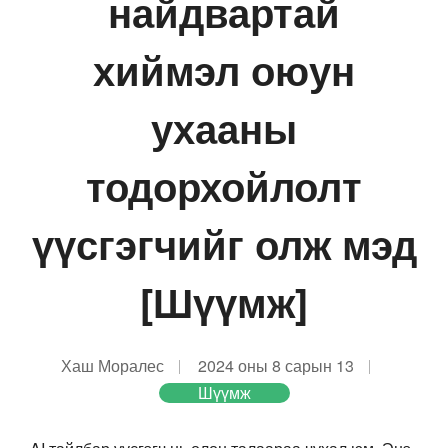
найдвартай
хиймэл оюун
ухааны
тодорхойлолт
үүсгэгчийг олж мэд
[Шүүмж]
Хаш Моралес
2024 оны 8 сарын 13
Шүүмж