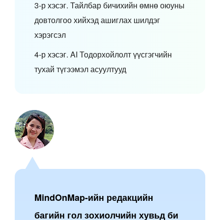
3-р хэсэг. Тайлбар бичихийн өмнө оюуны
довтолгоо хийхэд ашиглах шилдэг
хэрэгсэл
4-р хэсэг. AI Тодорхойлолт үүсгэгчийн
тухай түгээмэл асуултууд
MindOnMap-ийн редакцийн
багийн гол зохиолчийн хувьд би