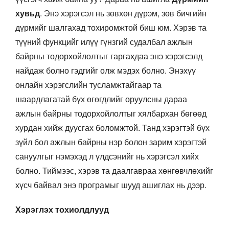
хувьд
. Энэ хэрэгсэл нь зөвхөн дүрэм, зөв бичгийн
дүрмийг шалгахад тохиромжтой биш юм. Хэрэв та
түүний функцийг илүү гүнзгий судалбал ажлын
байрны тодорхойлолтыг гаргахдаа энэ хэрэгсэлд
найдаж болно гэдгийг олж мэдэх болно. Энэхүү
онлайн хэрэгслийн тусламжтайгаар та
шаардлагатай бүх өгөгдлийг оруулсны дараа
ажлын байрны тодорхойлолтыг хялбархан бөгөөд
хурдан хийж дуусгах боломжтой. Танд хэрэгтэй бүх
зүйл бол ажлын байрны нэр болон зарим хэрэгтэй
сануулгыг нэмэхэд л үлдсэнийг нь хэрэгсэл хийх
болно. Тиймээс, хэрэв та даалгавраа хөнгөвчлөхийг
хүсч байвал энэ програмыг шууд ашиглах нь дээр.
Хэрэглэх тохиолдлууд