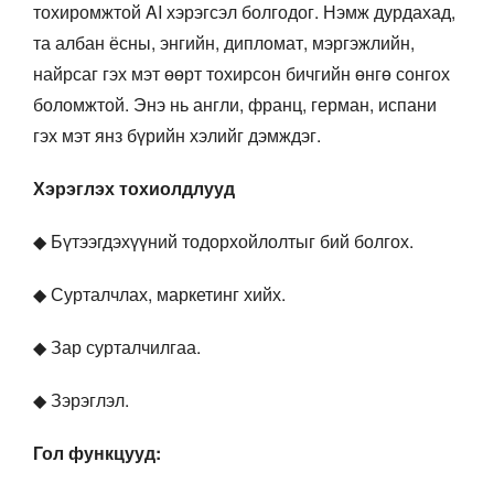
тохиромжтой AI хэрэгсэл болгодог. Нэмж дурдахад,
та албан ёсны, энгийн, дипломат, мэргэжлийн,
найрсаг гэх мэт өөрт тохирсон бичгийн өнгө сонгох
боломжтой. Энэ нь англи, франц, герман, испани
гэх мэт янз бүрийн хэлийг дэмждэг.
Хэрэглэх тохиолдлууд
◆ Бүтээгдэхүүний тодорхойлолтыг бий болгох.
◆ Сурталчлах, маркетинг хийх.
◆ Зар сурталчилгаа.
◆ Зэрэглэл.
Гол функцууд: