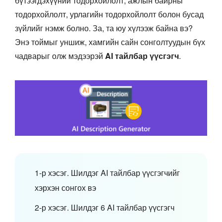
бүтээгдэхүүний тодорхойлолт, ажлын байрны
тодорхойлолт, урлагийн тодорхойлолт болон бусад
зүйлийг нэмж болно. За, та юу хүлээж байна вэ?
Энэ тоймыг уншиж, хамгийн сайн сонголтуудын бүх
чадварыг олж мэдээрэй
AI тайлбар үүсгэгч
.
1-р хэсэг. Шилдэг AI тайлбар үүсгэгчийг
хэрхэн сонгох вэ
2-р хэсэг. Шилдэг 6 AI тайлбар үүсгэгч