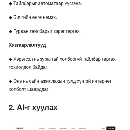
◆ Тайлбарыг автоматаар үүсгэнэ.
◆ Бичгийн өнгө нэмэх.
◆ Гурван тайлбарыг зэрэг гаргах.
Хязгаарлалтууд
◆ Хэрэгсэл нь зурагтай холбоогүй тайлбар гаргах
тохиолдол байдаг.
◆ Энэ нь сайн ажиллахын тулд хүчтэй интернет
холболт шаарддаг.
2. AI-г хуулах