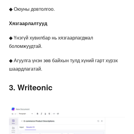
◆ Оюуны довтолгоо.
Хязгаарлалтууд
◆ Үнэгүй хувилбар нь хязгаарлагдмал
боломжуудтай.
◆ Агуулга үнэн зөв байхын тулд хүний гарт хүрэх
шаардлагатай.
3. Writeonic