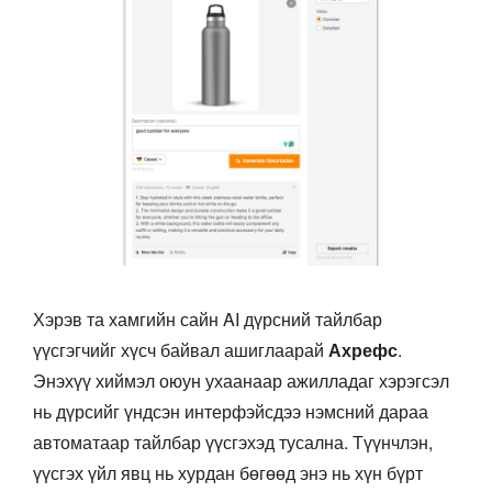
Хэрэв та хамгийн сайн AI дүрсний тайлбар
үүсгэгчийг хүсч байвал ашиглаарай
Ахрефс
.
Энэхүү хиймэл оюун ухаанаар ажилладаг хэрэгсэл
нь дүрсийг үндсэн интерфэйсдээ нэмсний дараа
автоматаар тайлбар үүсгэхэд тусална. Түүнчлэн,
үүсгэх үйл явц нь хурдан бөгөөд энэ нь хүн бүрт