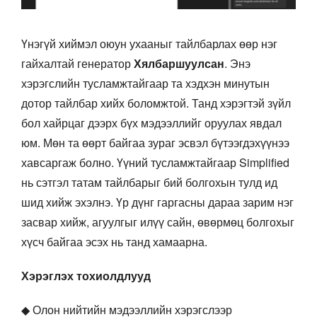
Үнэгүй хиймэл оюун ухааныг тайлбарлах өөр нэг
гайхалтай генератор
Хялбаршуулсан
. Энэ
хэрэгслийн тусламжтайгаар та хэдхэн минутын
дотор тайлбар хийх боломжтой. Танд хэрэгтэй зүйл
бол хайрцаг дээрх бүх мэдээллийг оруулах явдал
юм. Мөн та өөрт байгаа зураг эсвэл бүтээгдэхүүнээ
хавсаргаж болно. Үүний тусламжтайгаар Simplified
нь сэтгэл татам тайлбарыг бий болгохын тулд ид
шид хийж эхэлнэ. Үр дүнг гаргасны дараа зарим нэг
засвар хийж, агуулгыг илүү сайн, өвөрмөц болгохыг
хүсч байгаа эсэх нь танд хамаарна.
Хэрэглэх тохиолдлууд
◆ Олон нийтийн мэдээллийн хэрэгслээр