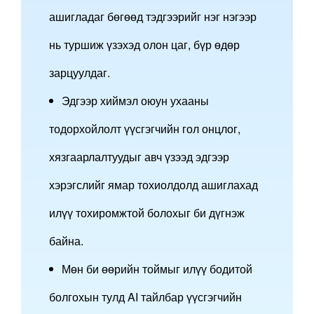
ашигладаг бөгөөд тэдгээрийг нэг нэгээр
нь туршиж үзэхэд олон цаг, бүр өдөр
зарцуулдаг.
Эдгээр хиймэл оюун ухааны
тодорхойлолт үүсгэгчийн гол онцлог,
хязгаарлалтуудыг авч үзээд эдгээр
хэрэгслийг ямар тохиолдолд ашиглахад
илүү тохиромжтой болохыг би дүгнэж
байна.
Мөн би өөрийн тоймыг илүү бодитой
болгохын тулд AI тайлбар үүсгэгчийн