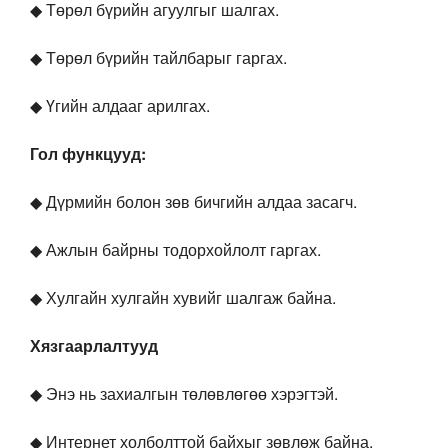
◆ Төрөл бүрийн агуулгыг шалгах.
◆ Төрөл бүрийн тайлбарыг гаргах.
◆ Үгийн алдааг арилгах.
Гол функцууд:
◆ Дүрмийн болон зөв бичгийн алдаа засагч.
◆ Ажлын байрны тодорхойлолт гаргах.
◆ Хулгайн хулгайн хувийг шалгаж байна.
Хязгаарлалтууд
◆ Энэ нь захиалгын төлөвлөгөө хэрэгтэй.
◆ Интернет холболттой байхыг зөвлөж байна.