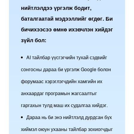
нийтлэлдээ үргэлж бодит,
баталгаатай мэдээллийг өгдөг. Би
бичихээсээ өмнө ихэвчлэн хийдэг
зүйл бол:
AI тайлбар үүсгэгчийн тухай сэдвийг
сонгосны дараа би үргэлж Google болон
форумаас хэрэглэгчдийн хамгийн их
анхаардаг програмын жагсаалтыг
гаргахын тулд маш их судалгаа хийдэг.
Дараа нь би энэ нийтлэлд дурдсан бүх
хиймэл оюун ухааны тайлбар зохиогчдыг