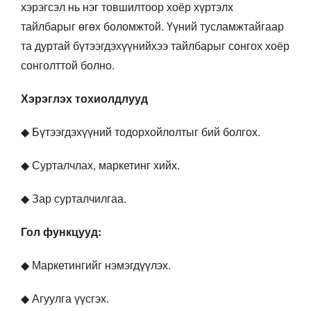
хэрэгсэл нь нэг товшилтоор хоёр хүртэлх
тайлбарыг өгөх боломжтой. Үүний тусламжтайгаар
та дуртай бүтээгдэхүүнийхээ тайлбарыг сонгох хоёр
сонголттой болно.
Хэрэглэх тохиолдлууд
◆ Бүтээгдэхүүний тодорхойлолтыг бий болгох.
◆ Сурталчлах, маркетинг хийх.
◆ Зар сурталчилгаа.
Гол функцууд:
◆ Маркетингийг нэмэгдүүлэх.
◆ Агуулга үүсгэх.