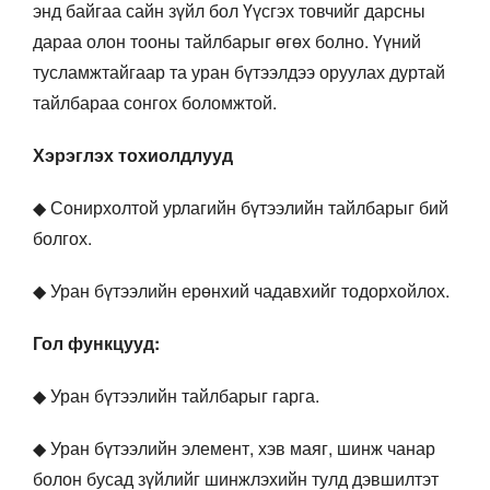
энд байгаа сайн зүйл бол Үүсгэх товчийг дарсны
дараа олон тооны тайлбарыг өгөх болно. Үүний
тусламжтайгаар та уран бүтээлдээ оруулах дуртай
тайлбараа сонгох боломжтой.
Хэрэглэх тохиолдлууд
◆ Сонирхолтой урлагийн бүтээлийн тайлбарыг бий
болгох.
◆ Уран бүтээлийн ерөнхий чадавхийг тодорхойлох.
Гол функцууд:
◆ Уран бүтээлийн тайлбарыг гарга.
◆ Уран бүтээлийн элемент, хэв маяг, шинж чанар
болон бусад зүйлийг шинжлэхийн тулд дэвшилтэт