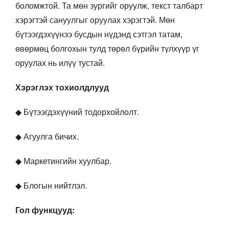
боломжтой. Та мөн зургийг оруулж, текст талбарт
хэрэгтэй сануулгыг оруулах хэрэгтэй. Мөн
бүтээгдэхүүнээ бусдын нүдэнд сэтгэл татам,
өвөрмөц болгохын тулд төрөл бүрийн түлхүүр үг
оруулах нь илүү тустай.
Хэрэглэх тохиолдлууд
◆ Бүтээгдэхүүний тодорхойлолт.
◆ Агуулга бичих.
◆ Маркетингийн хуулбар.
◆ Блогын нийтлэл.
Гол функцууд: