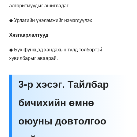
алгоритмуудыг ашигладаг.
◆ Урлагийн үнэлэмжийг нэмэгдүүлэх
Хязгаарлалтууд
◆ Бүх функцэд хандахын тулд төлбөртэй
хувилбарыг аваарай.
3-р хэсэг. Тайлбар
бичихийн өмнө
оюуны довтолгоо