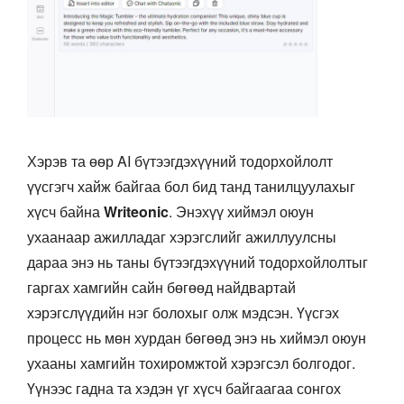
Хэрэв та өөр AI бүтээгдэхүүний тодорхойлолт
үүсгэгч хайж байгаа бол бид танд танилцуулахыг
хүсч байна
Writeonic
. Энэхүү хиймэл оюун
ухаанаар ажилладаг хэрэгслийг ажиллуулсны
дараа энэ нь таны бүтээгдэхүүний тодорхойлолтыг
гаргах хамгийн сайн бөгөөд найдвартай
хэрэгслүүдийн нэг болохыг олж мэдсэн. Үүсгэх
процесс нь мөн хурдан бөгөөд энэ нь хиймэл оюун
ухааны хамгийн тохиромжтой хэрэгсэл болгодог.
Үүнээс гадна та хэдэн үг хүсч байгаагаа сонгох