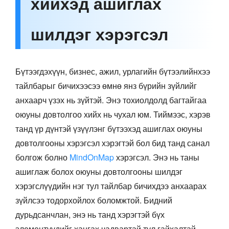
хийхэд ашиглах
шилдэг хэрэгсэл
Бүтээгдэхүүн, бизнес, ажил, урлагийн бүтээлийнхээ
тайлбарыг бичихээсээ өмнө янз бүрийн зүйлийг
анхаарч үзэх нь зүйтэй. Энэ тохиолдолд багтайгаа
оюуны довтолгоо хийх нь чухал юм. Тиймээс, хэрэв
танд үр дүнтэй үзүүлэнг бүтээхэд ашиглах оюуны
довтолгооны хэрэгсэл хэрэгтэй бол бид танд санал
болгож болно
MindOnMap
хэрэгсэл. Энэ нь таны
ашиглаж болох оюуны довтолгооны шилдэг
хэрэгслүүдийн нэг тул тайлбар бичихдээ анхаарах
зүйлсээ тодорхойлох боломжтой. Бидний
дурьдсанчлан, энэ нь танд хэрэгтэй бүх
элементүүдийг хангах чадвартай тул гайхалтай