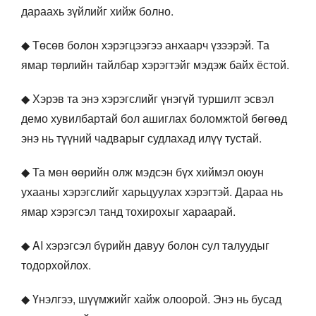
дараахь зүйлийг хийж болно.
◆ Төсөв болон хэрэгцээгээ анхаарч үзээрэй. Та
ямар төрлийн тайлбар хэрэгтэйг мэдэж байх ёстой.
◆ Хэрэв та энэ хэрэгслийг үнэгүй туршилт эсвэл
демо хувилбартай бол ашиглах боломжтой бөгөөд
энэ нь түүний чадварыг судлахад илүү тустай.
◆ Та мөн өөрийн олж мэдсэн бүх хиймэл оюун
ухааны хэрэгслийг харьцуулах хэрэгтэй. Дараа нь
ямар хэрэгсэл танд тохирохыг хараарай.
◆ AI хэрэгсэл бүрийн давуу болон сул талуудыг
тодорхойлох.
◆ Үнэлгээ, шүүмжийг хайж олоорой. Энэ нь бусад