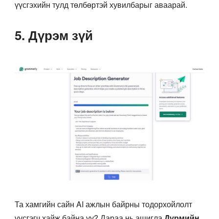
үүсгэхийн тулд төлбөртэй хувилбарыг аваарай.
5. Дүрэм зүй
Та хамгийн сайн AI ажлын байрны тодорхойлолт
үүсгэгч хайж байна уу? Дараа нь ашигла
Дүрмийн