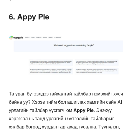
6. Appy Pie
Та уран бүтээлдээ гайхалтай тайлбар нэмэхийг хүсч
байна уу? Хэрэв тийм бол ашиглах хамгийн сайн AI
урлагийн тайлбар үүсгэгч юм
Appy Pie
. Энэхүү
хэрэгсэл нь танд урлагийн бүтээлийн тайлбарыг
хялбар бөгөөд хурдан гаргахад тусална. Түүнчлэн,