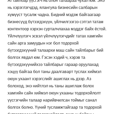
AI тайлбар үүсгэгч нь олон талаараа чухал юм. Энэ
нь хэрэглэгчдэд, ялангуяа бизнесийн салбарын
хүмүүст тусалж чадна. Бидний мэдэж байгаагаар
бизнесүүд бүтээгдэхүүн, үйлчилгээгээ сэтгэл татам
контентоор хэрхэн сурталчлахаа мэддэг байх ёстой.
Үйлчлүүлэгч эсвэл үйлчлүүлэгчдийг татах хамгийн
сайн арга замуудын нэг бол тодорхой
бүтээгдэхүүний талаархи маш сайн тайлбарыг бий
болгох явдал юм. Гэсэн хэдий ч, хэрэв та
бүтээгдэхүүнийхээ тайлбарыг гараар оруулахад
хэцүү байгаа бол таны даалгаварт туслах хиймэл
оюун ухаант хэрэгслийг ашиглах нь дээр. Аз
болоход, энэ нийтлэл нь таны ашиглаж болох
хамгийн сайн хиймэл оюун ухааны тодорхойлолт
үүсгэгчийн талаар нарийвчилсан тоймыг санал
болгох болно. Үүний тусламжтайгаар та тодорхой