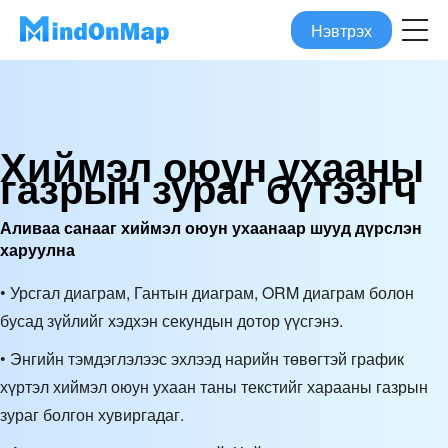
Нэвтрэх
Хиймэл оюун ухааны
газрын зураг бүтээгч
Аливаа санааг хиймэл оюун ухаанаар шууд дүрслэн
харуулна
• Урсгал диаграм, Гантын диаграм, ORM диаграм болон
бусад зүйлийг хэдхэн секундын дотор үүсгэнэ.
• Энгийн тэмдэглэлээс эхлээд нарийн төвөгтэй график
хүртэл хиймэл оюун ухаан таны текстийг харааны газрын
зураг болгон хувиргадаг.