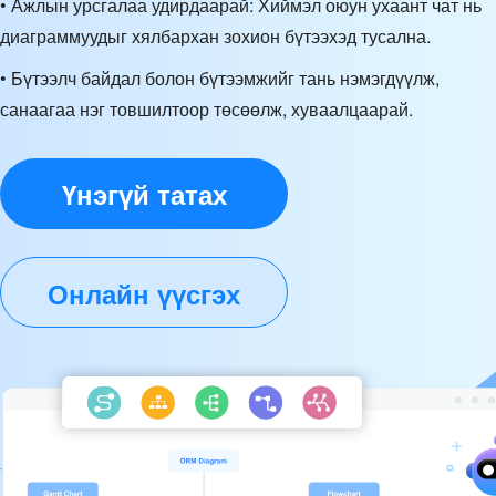
• Ажлын урсгалаа удирдаарай: Хиймэл оюун ухаант чат нь
диаграммуудыг хялбархан зохион бүтээхэд тусална.
• Бүтээлч байдал болон бүтээмжийг тань нэмэгдүүлж,
санаагаа нэг товшилтоор төсөөлж, хуваалцаарай.
Үнэгүй татах
Онлайн үүсгэх