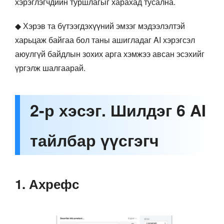
хэрэглэгчдийн туршлагыг харахад тусална.
◆ Хэрэв та бүтээгдэхүүний эмзэг мэдээлэлтэй
харьцаж байгаа бол таны ашигладаг AI хэрэгсэл
аюулгүй байдлын зохих арга хэмжээ авсан эсэхийг
үргэлж шалгаарай.
2-р хэсэг. Шилдэг 6 AI
тайлбар үүсгэгч
1. Ахрефс