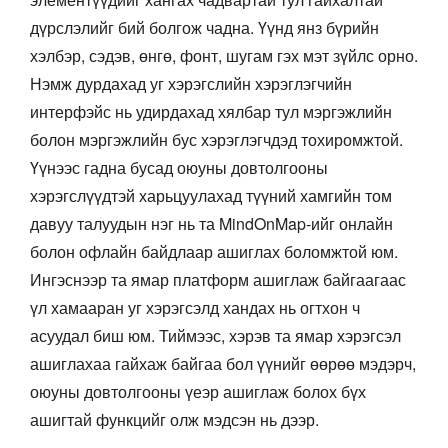
дүрслэлийг бий болгож чадна. Үүнд янз бүрийн
хэлбэр, сэдэв, өнгө, фонт, шугам гэх мэт зүйлс орно.
Нэмж дурдахад уг хэрэгслийн хэрэглэгчийн
интерфэйс нь удирдахад хялбар тул мэргэжлийн
болон мэргэжлийн бус хэрэглэгчдэд тохиромжтой.
Үүнээс гадна бусад оюуны довтолгооны
хэрэгслүүдтэй харьцуулахад түүний хамгийн том
давуу талуудын нэг нь та MindOnMap-ийг онлайн
болон офлайн байдлаар ашиглах боломжтой юм.
Ингэснээр та ямар платформ ашиглаж байгаагаас
үл хамааран уг хэрэгсэлд хандах нь огтхон ч
асуудал биш юм. Тиймээс, хэрэв та ямар хэрэгсэл
ашиглахаа гайхаж байгаа бол үүнийг өөрөө мэдэрч,
оюуны довтолгооны үеэр ашиглаж болох бүх
ашигтай функцийг олж мэдсэн нь дээр.