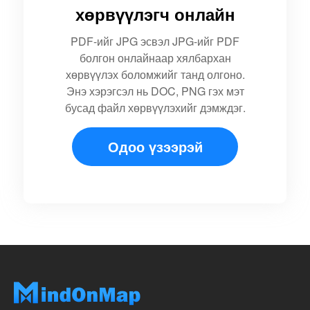
хөрвүүлэгч онлайн
PDF-ийг JPG эсвэл JPG-ийг PDF
болгон онлайнаар хялбархан
хөрвүүлэх боломжийг танд олгоно.
Энэ хэрэгсэл нь DOC, PNG гэх мэт
бусад файл хөрвүүлэхийг дэмждэг.
Одоо үзээрэй