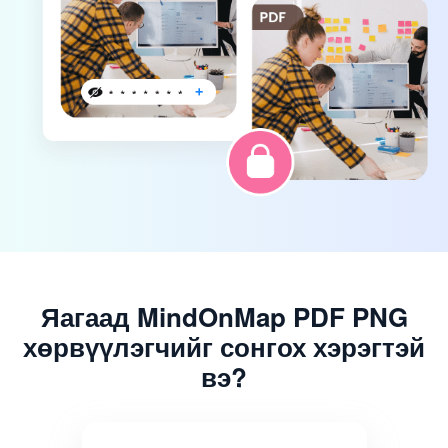
Яагаад MindOnMap PDF PNG
хөрвүүлэгчийг сонгох хэрэгтэй
вэ?