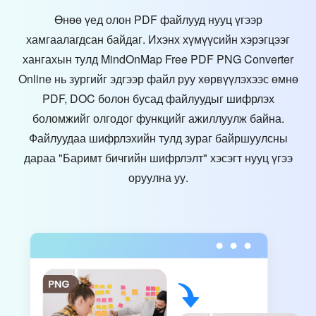
Өнөө үед олон PDF файлууд нууц үгээр
хамгаалагдсан байдаг. Ихэнх хүмүүсийн хэрэгцээг
хангахын тулд MindOnMap Free PDF PNG Converter
Online нь зургийг эдгээр файл руу хөрвүүлэхээс өмнө
PDF, DOC болон бусад файлуудыг шифрлэх
боломжийг олгодог функцийг ажиллуулж байна.
Файлуудаа шифрлэхийн тулд зураг байршуулсны
дараа "Баримт бичгийн шифрлэлт" хэсэгт нууц үгээ
оруулна уу.