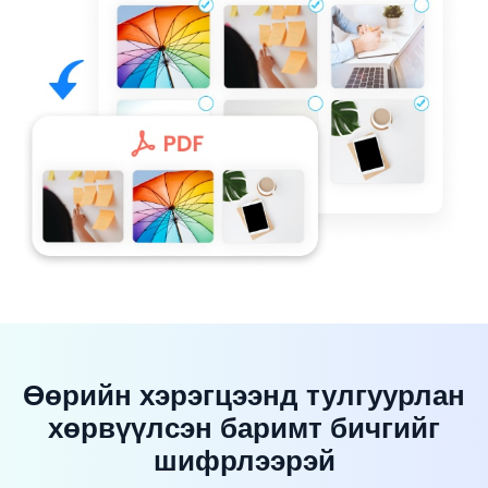
Өөрийн хэрэгцээнд тулгуурлан
хөрвүүлсэн баримт бичгийг
шифрлээрэй