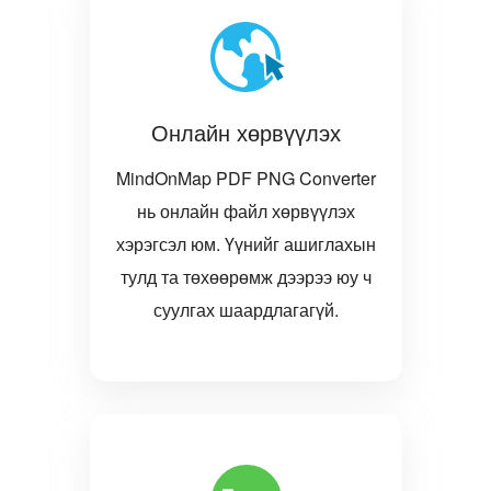
Онлайн хөрвүүлэх
MindOnMap PDF PNG Converter
нь онлайн файл хөрвүүлэх
хэрэгсэл юм. Үүнийг ашиглахын
тулд та төхөөрөмж дээрээ юу ч
суулгах шаардлагагүй.