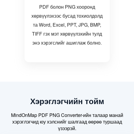
PDF болон PNG хооронд
хөрвүүлэхээс бусад тохиолдолд
та Word, Excel, PPT, JPG, BMP,
TIFF гэх мэт хөрвүүлэхийн тулд
энэ хэрэгслийг ашиглаж болно.
Хэрэглэгчийн тойм
MindOnMap PDF PNG Converter-ийн талаар манай
хэрэглэгчид юу хэлснийг шалгаад өөрөө туршаад
үзээрэй.