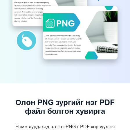
Олон PNG зургийг нэг PDF
файл болгон хувирга
Нэмж дурдахад, та энэ PNG-г PDF хөрвүүлэгч