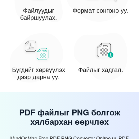
Файлуудыг
Формат сонгоно уу.
байршуулах.
Бүгдийг хөрвүүлэх
Файлыг хадгал.
дээр дарна уу.
PDF файлыг PNG болгож
хялбархан өөрчлөх
MindOnMap Free PDF PNG Converter Online нь PDF