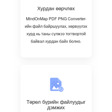
Хурдан өөрчлөх
MindOnMap PDF PNG Converter-
ийн файл байршуулах, хөрвүүлэх
хурд нь таны сүлжээ тогтвортой
байвал хурдан байх болно.
Төрөл бүрийн файлуудыг
дэмжих