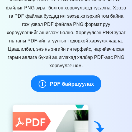
файлыг PNG зураг болгон хөрвүүлэхэд тусална. Хэрэв
та PDF файлаа бусдад илгээхэд хэтэрхий том байна
гэж үзвэл PDF файлаа PNG формат руу
хөрвүүлэгчийг ашиглаж болно. Хөрвүүлсэн PNG зураг
нь таны PDF-ийн агуулгыг тодорхой харуулж чадна.
Цаашилбал, энэ нь энгийн интерфейс, нарийвчилсан
гарын авлага бүхий ашиглахад хялбар PDF-аас PNG
хөрвүүлэгч юм.
PDF байршуулах