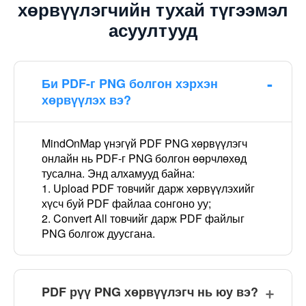
хөрвүүлэгчийн тухай түгээмэл
асуултууд
Би PDF-г PNG болгон хэрхэн
хөрвүүлэх вэ?
MindOnMap үнэгүй PDF PNG хөрвүүлэгч
онлайн нь PDF-г PNG болгон өөрчлөхөд
тусална. Энд алхамууд байна:
1. Upload PDF товчийг дарж хөрвүүлэхийг
хүсч буй PDF файлаа сонгоно уу;
2. Convert All товчийг дарж PDF файлыг
PNG болгож дуусгана.
PDF рүү PNG хөрвүүлэгч нь юу вэ?