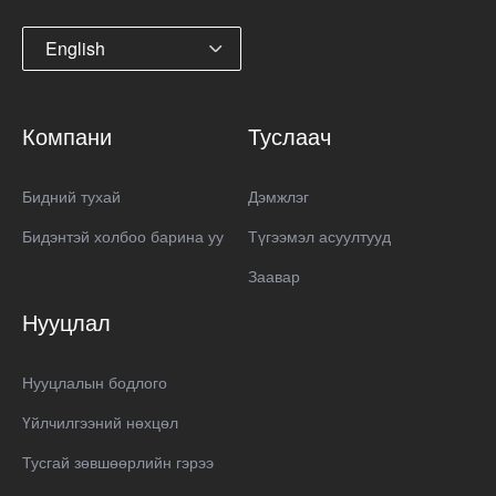
English
Компани
Туслаач
Бидний тухай
Дэмжлэг
Бидэнтэй холбоо барина уу
Түгээмэл асуултууд
Заавар
Нууцлал
Нууцлалын бодлого
Үйлчилгээний нөхцөл
Тусгай зөвшөөрлийн гэрээ