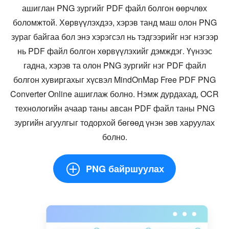
ашиглан PNG зургийг PDF файл болгон өөрчлөх
боломжтой. Хөрвүүлэхдээ, хэрэв танд маш олон PNG
зураг байгаа бол энэ хэрэгсэл нь тэдгээрийг нэг нэгээр
нь PDF файл болгон хөрвүүлэхийг дэмждэг. Үүнээс
гадна, хэрэв та олон PNG зургийг нэг PDF файл
болгон хувиргахыг хүсвэл MindOnMap Free PDF PNG
Converter Online ашиглаж болно. Нэмж дурдахад, OCR
технологийн ачаар таны авсан PDF файл таны PNG
зургийн агуулгыг тодорхой бөгөөд үнэн зөв харуулах
болно.
PNG байршуулах