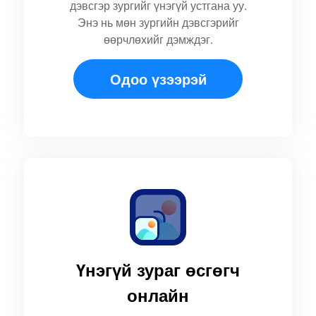
дэвсгэр зургийг үнэгүй устгана уу.
Энэ нь мөн зургийн дэвсгэрийг
өөрчлөхийг дэмждэг.
Одоо үзээрэй
Үнэгүй зураг өсгөгч
онлайн