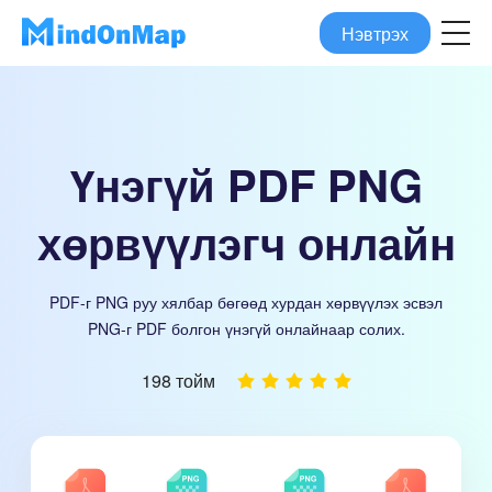
Нэвтрэх
Үнэгүй PDF PNG
хөрвүүлэгч онлайн
PDF-г PNG руу хялбар бөгөөд хурдан хөрвүүлэх эсвэл
PNG-г PDF болгон үнэгүй онлайнаар солих.
198 тойм