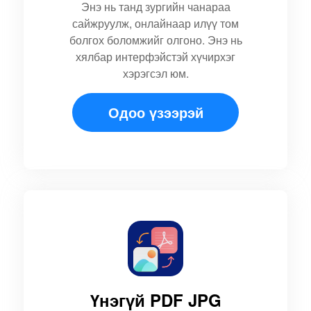
Энэ нь танд зургийн чанараа
сайжруулж, онлайнаар илүү том
болгох боломжийг олгоно. Энэ нь
хялбар интерфэйстэй хүчирхэг
хэрэгсэл юм.
Одоо үзээрэй
Үнэгүй PDF JPG