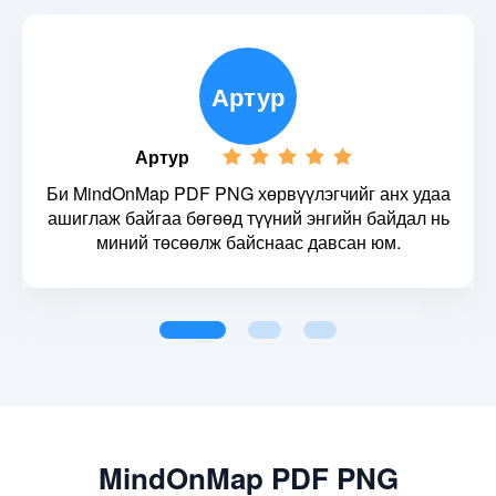
Артур
Артур
Би MindOnMap PDF PNG хөрвүүлэгчийг анх удаа
ашиглаж байгаа бөгөөд түүний энгийн байдал нь
миний төсөөлж байснаас давсан юм.
MindOnMap PDF PNG