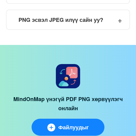
PNG эсвэл JPEG илүү сайн уу?
MindOnMap үнэгүй PDF PNG хөрвүүлэгч
онлайн
Файлуудыг