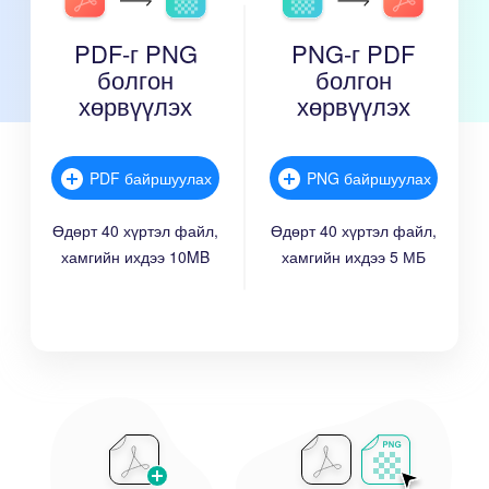
PDF-г PNG
PNG-г PDF
болгон
болгон
хөрвүүлэх
хөрвүүлэх
PDF байршуулах
PNG байршуулах
Өдөрт 40 хүртэл файл,
Өдөрт 40 хүртэл файл,
хамгийн ихдээ 10MB
хамгийн ихдээ 5 МБ