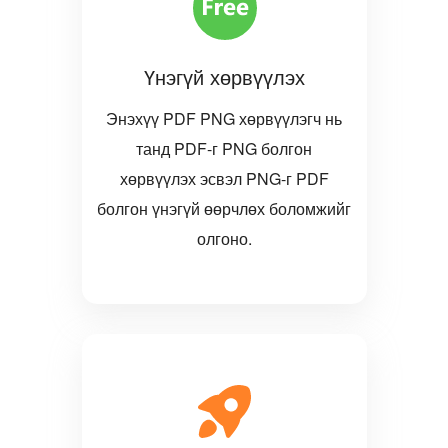
Үнэгүй хөрвүүлэх
Энэхүү PDF PNG хөрвүүлэгч нь
танд PDF-г PNG болгон
хөрвүүлэх эсвэл PNG-г PDF
болгон үнэгүй өөрчлөх боломжийг
олгоно.