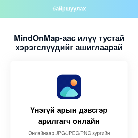
байршуулах
MindOnMap-аас илүү тустай
хэрэгслүүдийг ашиглаарай
Үнэгүй арын дэвсгэр
арилгагч онлайн
Онлайнаар JPG/JPEG/PNG зургийн