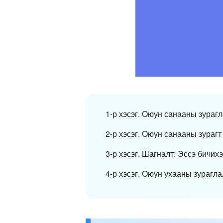
1-р хэсэг. Оюун санааны зурагл
2-р хэсэг. Оюун санааны зурагт
3-р хэсэг. Шагналт: Эссэ бичих
4-р хэсэг. Оюун ухааны зурагл