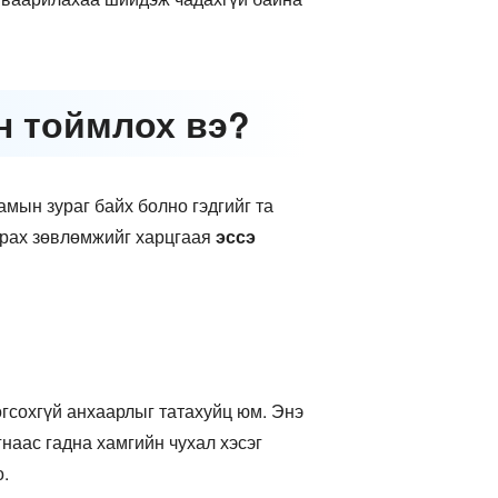
эн тоймлох вэ?
амын зураг байх болно гэдгийг та
аарах зөвлөмжийг харцгаая
эссэ
огсохгүй анхаарлыг татахуйц юм. Энэ
наас гадна хамгийн чухал хэсэг
о.