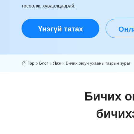
төсөөлж, хуваалцаарай.
Үнэгүй татах
Онл
Гэр
>
Блог
>
Яаж
>
Бичих оюун ухааны газрын зураг
Бичих о
бичих