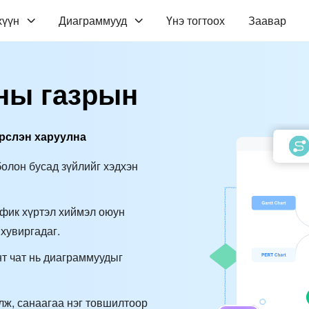
хүүн
Диаграммууд
Үнэ тогтоох
Заавар
ны газрын
рслэн харуулна
олон бусад зүйлийг хэдхэн
афик хүртэл хиймэл оюун
 хувиргадаг.
т чат нь диаграммуудыг
лж, санаагаа нэг товшилтоор