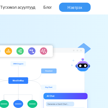
Түгээмэл асуултууд
Блог
Нэвтрэх