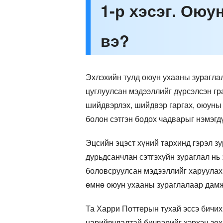
1-р хэсэг. Оюу
вэ?
Эхлэхийн тулд оюун ухааны зураглал
цуглуулсан мэдээллийг дүрсэлсэн г
шийдвэрлэх, шийдвэр гаргах, оюуны 
болон сэтгэн бодох чадварыг нэмэгд
Эцсийн эцэст хүний тархинд гэрэл з
дурьдсанчлан сэтгэхүйн зураглал нь 
боловсруулсан мэдээллийг харуулах 
өмнө оюун ухааны зураглалаар дамжу
Та Харри Поттерын тухай эссэ бичих
нарийвчлалтай бичвэрийг хэрхэн зох