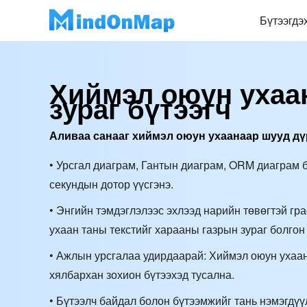
Бүтээгдэ
Хиймэл оюун ухаа
зураг бүтээгч
Аливаа санааг хиймэл оюун ухаанаар шууд дү
• Урсгал диаграм, Гантын диаграм, ORM диаграм б
секундын дотор үүсгэнэ.
• Энгийн тэмдэглэлээс эхлээд нарийн төвөгтэй гр
ухаан таны текстийг харааны газрын зураг болгон
• Ажлын урсгалаа удирдаарай: Хиймэл оюун ухаан
хялбархан зохион бүтээхэд тусална.
• Бүтээлч байдал болон бүтээмжийг тань нэмэгдүү