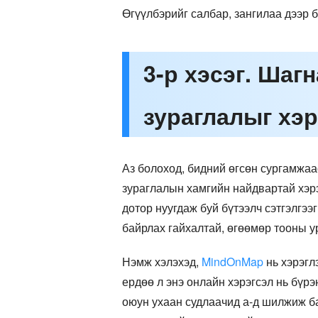
Өгүүлбэрийг салбар, зангилаа дээр б
3-р хэсэг. Шаг
зураглалыг хэр
Аз болоход, бидний өгсөн сургамжаа
зураглалын хамгийн найдвартай хэр
дотор нуугдаж буй бүтээлч сэтгэлгээ
байрлах гайхалтай, өгөөмөр тооны у
Нэмж хэлэхэд,
MindOnMap
нь хэрэгл
ердөө л энэ онлайн хэрэгсэл нь бүрэ
оюун ухаан судлаачид а-д шилжиж 