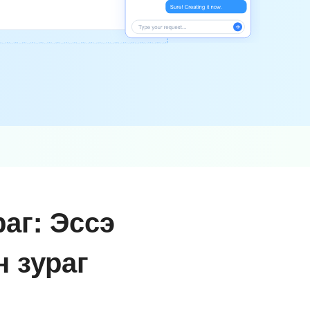
аг: Эссэ
 зураг