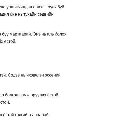
гуяа уншигчиддаа авахыг хүсч буй
адил бие нь тухайн сэдвийн
а бүү мартаарай. Энэ нь аль болох
йх ёстой.
тэй. Сэдэв нь ихэвчлэн эссений
ар болгон нэмж оруулах ёстой.
стой.
х ёстой гэдгийг санаарай.