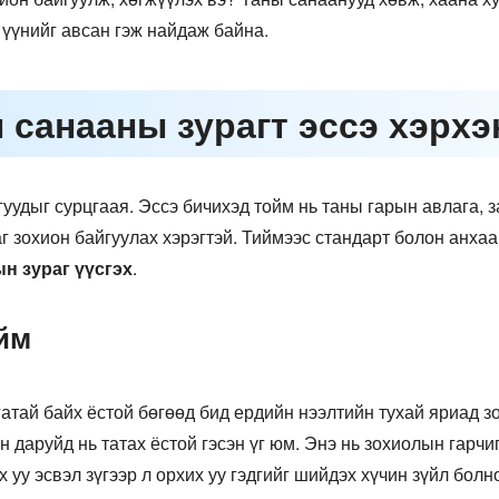
 үүнийг авсан гэж найдаж байна.
н санааны зурагт эссэ хэрх
уудыг сурцгаая. Эссэ бичихэд тойм нь таны гарын авлага, з
аг зохион байгуулах хэрэгтэй. Тиймээс стандарт болон анх
н зураг үүсгэх
.
йм
атай байх ёстой бөгөөд бид ердийн нээлтийн тухай яриад з
даруйд нь татах ёстой гэсэн үг юм. Энэ нь зохиолын гарчиг
уу эсвэл зүгээр л орхих уу гэдгийг шийдэх хүчин зүйл болн