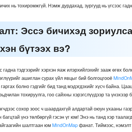
ичих нь тохиромжгүй. Нэмж дурдахад, зургууд нь үгсээс гад
налт: Эссэ бичихэд зориулс
хэн бүтээх вэ?
с гадна тэдгээрийг хэрхэн яаж илэрхийлэхийг зааж өгөх бол
эглүүрийг ашиглан сурах үйл явцыг бий болгоцгооё
MindOn
г гаргах болно гэдгийг бид танд мэдэгдэхийг хүсч байна. Цаа
рьдчилан тохируулга, гоо сайхны хэрэгслүүдээр та үнэхээр 
эгчдээс сохор зоос ч шаардахгүй алдартай оюун ухааны газр
н багцтай үнэ төлбөргүй гэсэн үг юм! Энэ нь танд хэр таала
байгаагийн шалтгаан юм
MindOnMap
фанат. Тиймээс, нэмэлт 