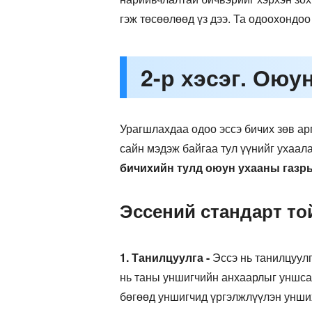
гэж төсөөлөөд үз дээ. Та одоохондоо
2-р хэсэг. Оюу
Урагшлахдаа одоо эссэ бичих зөв арг
сайн мэдэж байгаа тул үүнийг ухаал
бичихийн тулд оюун ухааны газры
Эссений стандарт то
1. Танилцуулга -
Эссэ нь танилцуулг
нь таны уншигчийн анхаарлыг уншсан 
бөгөөд уншигчид үргэлжлүүлэн унших 