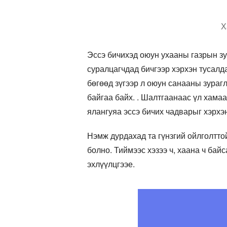
Х
Эссэ бичихэд оюун ухааны газрын зур
суралцагчдад бичгээр хэрхэн тусалда
бөгөөд зүгээр л оюун санааны зурагл
байгаа байх. . Шалтгаанаас үл хама
ялангуяа эссэ бичих чадварыг хэрхэ
Нэмж дурдахад та гүнзгий ойлголтто
болно. Тиймээс хэзээ ч, хаана ч бай
эхлүүлцгээе.