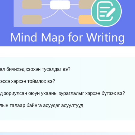
ал бичихэд хэрхэн тусалдаг вэ?
 эссэ хэрхэн тоймлох вэ?
эд зориулсан оюун ухааны зураглалыг хэрхэн бүтээх вэ?
алын талаар байнга асуудаг асуултууд