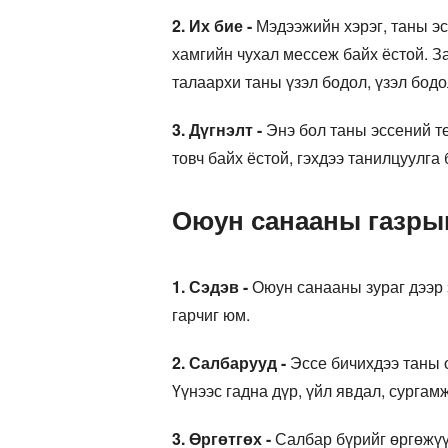
2. Их бие -
Мэдээжийн хэрэг, таны эсс
хамгийн чухал мессеж байх ёстой. З
талаархи таны үзэл бодол, үзэл бодол
3. Дүгнэлт -
Энэ бол таны эссений тө
товч байх ёстой, гэхдээ танилцуулга 
Оюун санааны газрын
1. Сэдэв -
Оюун санааны зураг дээр э
гарчиг юм.
2. Салбарууд -
Эссе бичихдээ таны о
Үүнээс гадна дүр, үйл явдал, сургам
3. Өргөтгөх -
Салбар бүрийг өргөжүүл