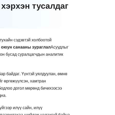
 хэрхэн тусалдаг
тухайн сэдэвтэй холбоотой
э оюун санааны зураглал
Асуудлыг
лон бусад суралцагчдын аналитик
бар байдаг. Үүнтэй уялдуулан, өмнө
йг өргөжүүлсэн, хамтран
бодлоо догол мөрөнд бичихээсээ
дна.
йгээр илүү сайн, илүү
хуваарилахаа шийдэж чадахгүй байна