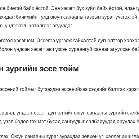
е биетэй байх ёстой. Энэ хэсэгт бүх зүйл байх ёстой, ялан
ахидал бичихийн тулд оюун санааны газрын зураг үүсгэхтэй 
, үндэслэл, нотолгоог агуулдаг.
гсгөл хэсэг юм. Эссегээ үргэлж гайхалтай дүгнэлтээр хааха
болон үндсэн хэсэгт авч үзсэн хураангуй санааг агуулсан ба
 зургийн эссе тойм
ссений тоймыг бүтээхдээ эссенийхээ сэдвийг бэлтгэх хэрэг
ршил, үндсэн хэсэг, дүгнэлтийг оюун санааны зургийн салб
ж, үзэл бодол гэх мэт бусад сангуудыг салбаруудад оруулах ё
эх. Оюун санааны зураг зурахдаа зөвхөн үг, хэллэг ашигла