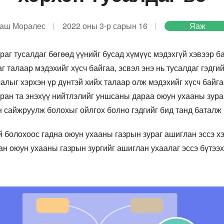
аш Моралес
2022 оны 3-р сарын 16
Яаж
аг тусалдаг бөгөөд үүнийг бусад хүмүүс мэдэхгүй хэвээр ба
г талаар мэдэхийг хүсч байгаа, эсвэл энэ нь тусалдаг гэдги
алыг хэрхэн үр дүнтэй хийх талаар олж мэдэхийг хүсч байга
аран та энэхүү нийтлэлийг уншсаны дараа оюун ухааны зура
н сайжруулж болохыг ойлгох болно гэдгийг бид танд баталж
й болохоос гадна оюун ухааны газрын зураг ашиглан эссэ хэ
сан оюун ухааны газрын зургийг ашиглан ухаалаг эссэ бүтээ