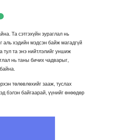
йна. Та сэтгэхүйн зураглал нь
йг аль хэдийн мэдсэн байж магадгүй
а тул та энэ нийтлэлийг уншиж
глал нь таны бичих чадварыг,
 байна.
рхэн төлөвлөхийг зааж, туслах
хэд бэлэн байгаарай, үүнийг өнөөдөр