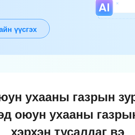
айн үүсгэх
юун ухааны газрын зур
эд оюун ухааны газрын
хэрхэн тусалдаг вэ