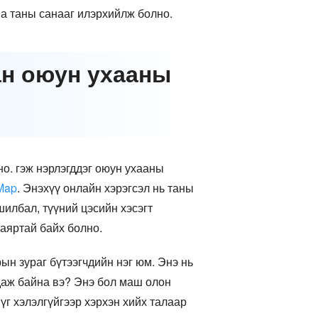
на таны санааг илэрхийлж болно.
ан оюун ухааны
но. гэж нэрлэгддэг оюун ухааны
Map
. Энэхүү онлайн хэрэгсэл нь таны
шилбал, түүний цэсийн хэсэгт
баяртай байх болно.
ын зураг бүтээгчдийн нэг юм. Энэ нь
гдаж байна вэ? Энэ бол маш олон
үг хэлэлгүйгээр хэрхэн хийх талаар