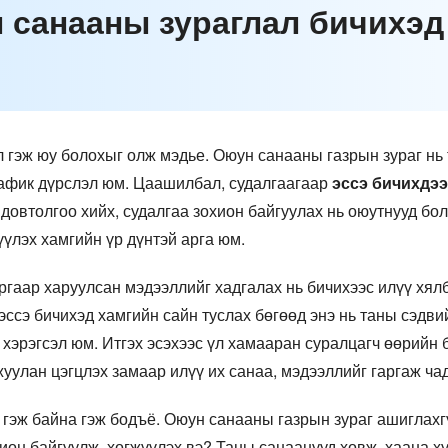
н санааны зураглал бичихэд
 гэж юу болохыг олж мэдье. Оюун санааны газрын зураг нь 
рафик дүрслэл юм. Цаашилбал, судалгаагаар
эссэ бичихдэ
довтолгоо хийх, судалгаа зохион байгуулах нь оюутнууд бо
үүлэх хамгийн үр дүнтэй арга юм.
ургаар харуулсан мэдээллийг хадгалах нь бичихээс илүү хял
эссэ бичихэд хамгийн сайн туслах бөгөөд энэ нь таны сэдви
хэрэгсэл юм. Итгэх эсэхээс үл хамааран суралцагч өөрийн 
улан цэгцлэх замаар илүү их санаа, мэдээллийг гаргаж ча
 гэж байна гэж бодъё. Оюун санааны газрын зураг ашиглахгү
ион байгуулж, хөгжүүлэх вэ? Таны санаанууд хөвж, хаана 