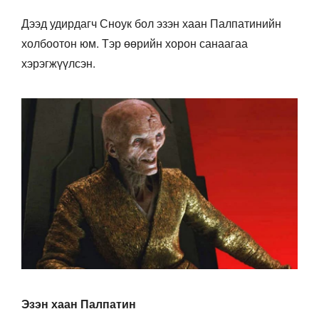
Дээд удирдагч Сноук бол эзэн хаан Палпатинийн
холбоотон юм. Тэр өөрийн хорон санаагаа
хэрэгжүүлсэн.
Эзэн хаан Палпатин