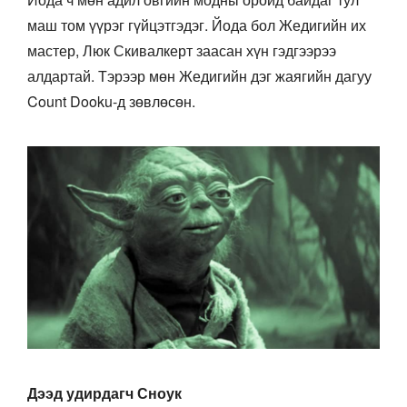
маш том үүрэг гүйцэтгэдэг. Йода бол Жедигийн их
мастер, Люк Скивалкерт заасан хүн гэдгээрээ
алдартай. Тэрээр мөн Жедигийн дэг жаягийн дагуу
Count Dooku-д зөвлөсөн.
Дээд удирдагч Сноук