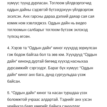
хүмүүс түүнд дурласан. Тоглоом үйлдвэрлэгчид
оддын дайны сэдэвтэй бүтээгдэхүүн үйлдвэрлэж
эхэлсэн. Анх гарсны дараа дэлхий даяар сая сая
комик ном хэвлэгджээ. Оддын дайн нь видео
тоглоомын салбарыг тоглоом бүтээж эхлэхэд
түлхэц өгсөн.
4. Хэрэв та "Оддын дайн" киног хүүхдэд зориулсан
гэж бодож байгаа бол та зөв юм. Хүүхдүүд "Оддын
дайн" кинонд дуртай бөгөөд хүүхэд насныхаа
дурсамжийг сэргээдэг. Бараг бүх хүмүүс "Оддын
дайн" киног анх бага, дунд сургуульдаа үзэж
байсан.
5. "Оддын дайн" киног та насан туршдаа үзэх
боломжтой учраас алдартай. Тэднийг анх үзсэн
үеийнхээ баяр хөөрийг байнга сануулдаг.