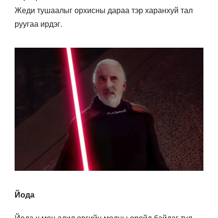
Жеди тушаалыг орхисны дараа тэр харанхуй тал
руугаа ирдэг.
Йода
Йода ч мөн адил овгийн модны оройд байдаг тул