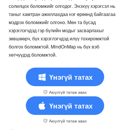
солилцох боломжийг олгодог. Энэхүү хэрэгсэл нь
таныг хамтран ажиллахдаа нэг өрөөнд байгаагаа
мэдрэх боломжийг олгоно. Мөн та бусад
хэрэглэгчдэд гэр бүлийн модыг засварлахыг
зөвшөөрч, бүх хэрэглэгчдэд илүү тохиромжтой
болгох боломжтой. MindOnMap нь бүх вэб
хөтчүүдэд боломжтой.
Үнэгүй татах
Аюулгүй татаж авах
Үнэгүй татах
Аюулгүй татаж авах