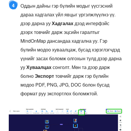
4
Оддын дайны гэр бүлийн модыг үүсгэсний
дараа хадгалах үйл явцыг үргэлжлүүлнэ үү.
дээр дарна уу
Хадгалах
дээд интерфэйс
дээрх товчийг дарж эцсийн гаралтыг
MindOnMap дансандаа хадгална уу. Гэр
бүлийн модоо хуваалцаж, бусад хэрэглэгчдэд
үүнийг засах боломж олгохын тулд дээр дарна
уу
Хуваалцах
сонголт. Мөн та дээр дарж
болно
Экспорт
товчийг дарж гэр бүлийн
модоо PDF, PNG, JPG, DOC болон бусад
формат руу экспортлох боломжтой.