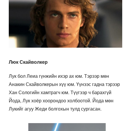
Люк Скайволкер
Лук бол Леиа гүнжийн ихэр ах юм. Тэрээр мөн
Анакин Скайволкерын хүү юм. Үүнээс гадна тэрээр
Хан Сологийн хамтрагч юм. Түүгээр ч барахгүй
Йода, Лук хоёр хоорондоо холбоотой. Йода мөн
Лукийг агуу Жеди болгохын тулд сургасан.