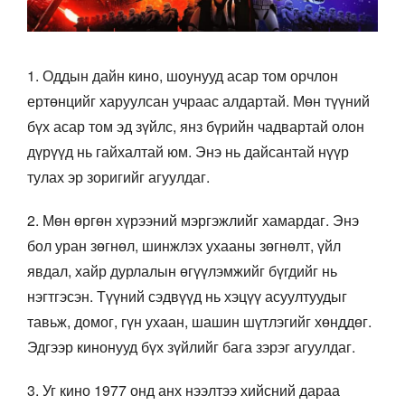
1. Оддын дайн кино, шоунууд асар том орчлон
ертөнцийг харуулсан учраас алдартай. Мөн түүний
бүх асар том эд зүйлс, янз бүрийн чадвартай олон
дүрүүд нь гайхалтай юм. Энэ нь дайсантай нүүр
тулах эр зоригийг агуулдаг.
2. Мөн өргөн хүрээний мэргэжлийг хамардаг. Энэ
бол уран зөгнөл, шинжлэх ухааны зөгнөлт, үйл
явдал, хайр дурлалын өгүүлэмжийг бүгдийг нь
нэгтгэсэн. Түүний сэдвүүд нь хэцүү асуултуудыг
тавьж, домог, гүн ухаан, шашин шүтлэгийг хөнддөг.
Эдгээр кинонууд бүх зүйлийг бага зэрэг агуулдаг.
3. Уг кино 1977 онд анх нээлтээ хийсний дараа