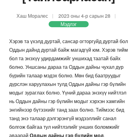
Хаш Моралес
2023 оны 4-р сарын 28
Мэдлэг
Хэрэв та үхэлд дуртай, сансар огторгуйд дуртай бол
Оддын дайнд дуртай байж магадгүй юм. Хэрэв тийм
бол та энэхүү удирдамжийг уншихад таатай байх
болно. Уншсаны дараа та Оддын дайны чухал дүр
бүрийн талаар мэдэх болно. Мөн бид баатруудыг
дүрслэн харуулахын тулд Оддын дайны гэр бүлийн
модыг зураглах болно. Үүний дараа энэхүү нийтлэл
нь Оддын дайны гэр бүлийн модыг хэрхэн хамгийн
энгийнээр бүтээхийг танд заах болно. Тиймээс бид
танд энэ талаар дэлгэрэнгүй мэдээллийг санал
болгож байгаа тул нийтлэлийг унших боломжийг
аваарай
Оддын дайны гэр бүлийн мод
.