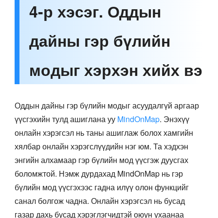
4-р хэсэг. Оддын
дайны гэр бүлийн
модыг хэрхэн хийх вэ
Оддын дайны гэр бүлийн модыг асуудалгүй аргаар
үүсгэхийн тулд ашиглана уу
MindOnMap
. Энэхүү
онлайн хэрэгсэл нь таны ашиглаж болох хамгийн
хялбар онлайн хэрэгслүүдийн нэг юм. Та хэдхэн
энгийн алхамаар гэр бүлийн мод үүсгэж дуусгах
боломжтой. Нэмж дурдахад MindOnMap нь гэр
бүлийн мод үүсгэхээс гадна илүү олон функцийг
санал болгож чадна. Онлайн хэрэгсэл нь бусад
газар дахь бусад хэрэглэгчидтэй оюун ухаанаа