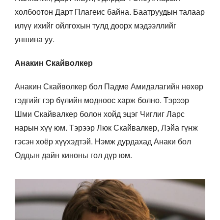
холбоотон Дарт Плагеис байна. Баатруудын талаар
илүү ихийг ойлгохын тулд доорх мэдээллийг
уншина уу.
Анакин Скайволкер
Анакин Скайволкер бол Падме Амидалагийн нөхөр
гэдгийг гэр бүлийн модноос харж болно. Тэрээр
Шми Скайвалкер болон хойд эцэг Чиглиг Ларс
нарын хүү юм. Тэрээр Люк Скайвалкер, Лэйа гүнж
гэсэн хоёр хүүхэдтэй. Нэмж дурдахад Анаки бол
Оддын дайн киноны гол дүр юм.