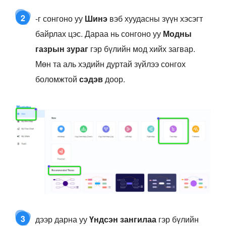
2
-г сонгоно уу
Шинэ
вэб хуудасны зүүн хэсэгт
байрлах цэс. Дараа нь сонгоно уу
Модны
газрын зураг
гэр бүлийн мод хийх загвар.
Мөн та аль хэдийн дуртай зүйлээ сонгох
боломжтой
сэдэв
доор.
3
дээр дарна уу
Үндсэн зангилаа
гэр бүлийн