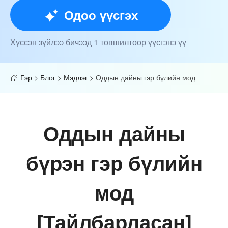
Одоо үүсгэх
Хүссэн зүйлээ бичээд 1 товшилтоор үүсгэнэ үү
Гэр
>
Блог
>
Мэдлэг
>
Оддын дайны гэр бүлийн мод
Оддын дайны
бүрэн гэр бүлийн
мод
[Тайлбарласан]