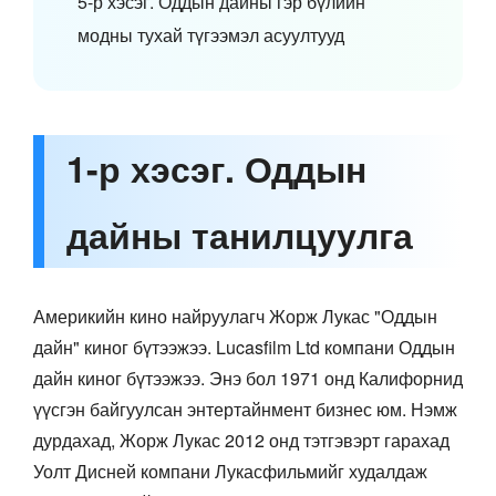
5-р хэсэг. Оддын дайны гэр бүлийн
модны тухай түгээмэл асуултууд
1-р хэсэг. Оддын
дайны танилцуулга
Америкийн кино найруулагч Жорж Лукас "Оддын
дайн" киног бүтээжээ. Lucasfilm Ltd компани Оддын
дайн киног бүтээжээ. Энэ бол 1971 онд Калифорнид
үүсгэн байгуулсан энтертайнмент бизнес юм. Нэмж
дурдахад, Жорж Лукас 2012 онд тэтгэвэрт гарахад
Уолт Дисней компани Лукасфильмийг худалдаж