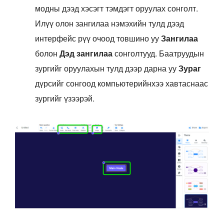
модны дээд хэсэгт тэмдэгт оруулах сонголт.
Илүү олон зангилаа нэмэхийн тулд дээд
интерфейс рүү очоод товшино уу
Зангилаа
болон
Дэд зангилаа
сонголтууд. Баатруудын
зургийг оруулахын тулд дээр дарна уу
Зураг
дүрсийг сонгоод компьютерийнхээ хавтаснаас
зургийг үзээрэй.