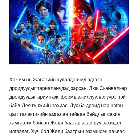
Хожим нь Жавагийн худалдаачид эдгээр
дроидуудыг тариаланчдад зарсан. Люк Скайвалкер
дроидуудыг ариутгаж, фермд ажиллуулах үүрэгтэй
байв-Лея гүнжийн захиас. Лук ба дроид нар нэгэн
цагт галактикийн амгалан тайван байдлыг сахин
хамгаалж байсан Жеди баатар асан руу захидал
илгээдэг. Хүч бол Жеди баатрын эзэмшсэн авьяас