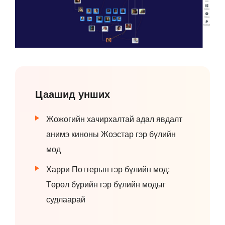
Цаашид унших
Жожогийн хачирхалтай адал явдалт
анимэ киноны Жоэстар гэр бүлийн
мод
Харри Поттерын гэр бүлийн мод:
Төрөл бүрийн гэр бүлийн модыг
судлаарай