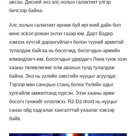
авсан. Дисней энэ алс холын галактикт үлгэр
бичсээр байна.
Алс холын галактикт өрнөж буй иргэний дайн бол
кино эсвэл роман эхлэх газар юм. Дарт Вадер
хэмээх хүчтэй дарангуйлагч болон түүний армитай
тулалдаж байгаа нь босогчид, босогчдын армийн
командлагч юм. Босогчдын удирдагч Леиа гүнж эзэн
хааны төлөвлөгөөг олж авахын тулд тулалдаж
байна. Энэ нь үхлийн зэвсгийн нууцыг агуулдаг.
Тэрээр мөн сансрын станц болох Үхлийн одыг
хулгайлж амжилтанд хүрсэн. Эзэн хааны арми
босогч гүнжийг олзолжээ. R2-D2 droid нь нууцыг
санах ойд хадгалах хангалттай ухаалаг хэвээр
байв.