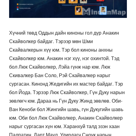
Хүчний төвд Оддын дайн киноны гол дүр Анакин
Скайволкер байдаг. Тэрээр мөн Шми
Скайвалкерын хүү юм. Тэр бол киноны анхны
Скайволкер юм. Анакин нэг хүү, нэг охинтой. Тэд
бол Люк Скайволкер, Лэйа гүнж нар юм. Люк
Скивалкер Бан Соло, Рэй Скайвалкер нарыг
сургасан. Кинонд Жедигийн их мастер байдаг. Тэр
бол Йода. Тэрээр Люк Скайволкер, Гүн Дуку нарын
зөвлөгч юм. Дараа нь Гүн Дуку Жинд зөвлөв. Оби-
Ван Кеноби бол Жингийн шавь, гүн Дукугийн шавь
юм. Оби бол Люк Скайволкер, Анакин Скайволкер
нарыг сургасан хүн юм. Харанхуй талд эзэн хаан
Палпатин, Дарт Маул, Удирдагч Сноук нарын