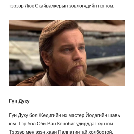
тэрээр Люк Скайвалкерын зөвлөгчдийн нэг юм.
Гүн Дуку
Гүн Дуку бол Жедигийн их мастер Йодагийн шавь
юм. Тэр бол Оби-Ван Кенобиг удирддаг хүн юм.
Тэрээр мөн эзэн хаан Палпатинтай холбоотой.