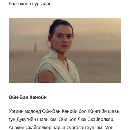
болгохоор сургадаг.
Оби-Ван Кеноби
Ургийн модонд Оби-Ван Кеноби бол Жингийн шавь,
гүн Дукугийн шавь юм. Оби бол Люк Скайволкер,
Анакин Скайволкер нарыг сургасан хүн юм. Мөн