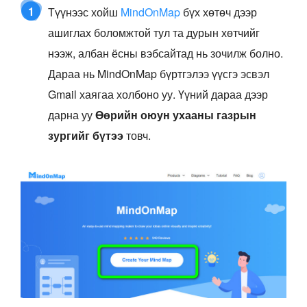
1
Түүнээс хойш
MindOnMap
бүх хөтөч дээр
ашиглах боломжтой тул та дурын хөтчийг
нээж, албан ёсны вэбсайтад нь зочилж болно.
Дараа нь MindOnMap бүртгэлээ үүсгэ эсвэл
Gmail хаягаа холбоно уу. Үүний дараа дээр
дарна уу
Өөрийн оюун ухааны газрын
зургийг бүтээ
товч.