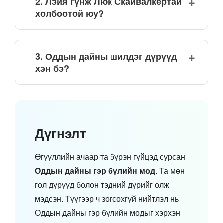
2. Лэйя гүнж Люк Скайвалкертай
холбоотой юу?
3. Оддын дайны шилдэг дүрүүд
хэн бэ?
Дүгнэлт
Өгүүллийн ачаар та бүрэн гүйцэд сурсан
Оддын дайны гэр бүлийн мод
. Та мөн
гол дүрүүд болон тэдний дүрийг олж
мэдсэн. Түүгээр ч зогсохгүй нийтлэл нь
Оддын дайны гэр бүлийн модыг хэрхэн