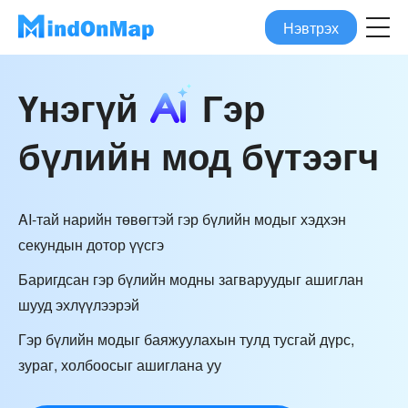
Нэвтрэх
Үнэгүй
Гэр
бүлийн мод бүтээгч
AI-тай нарийн төвөгтэй гэр бүлийн модыг хэдхэн
секундын дотор үүсгэ
Баригдсан гэр бүлийн модны загваруудыг ашиглан
шууд эхлүүлээрэй
Гэр бүлийн модыг баяжуулахын тулд тусгай дүрс,
зураг, холбоосыг ашиглана уу