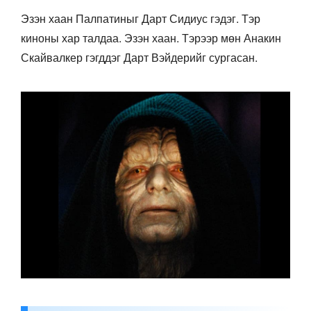
Эзэн хаан Палпатиныг Дарт Сидиус гэдэг. Тэр
киноны хар талдаа. Эзэн хаан. Тэрээр мөн Анакин
Скайвалкер гэгддэг Дарт Вэйдерийг сургасан.