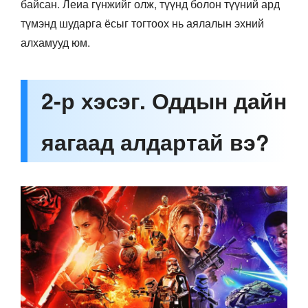
байсан. Леиа гүнжийг олж, түүнд болон түүний ард
түмэнд шударга ёсыг тогтоох нь аялалын эхний
алхамууд юм.
2-р хэсэг. Оддын дайн
яагаад алдартай вэ?