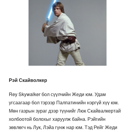
Рэй Скайволкер
Rey Skywalker бол сүүлчийн Жеди юм. Удам
угсаагаар бол тэрээр Палпатинийн нэргүй хүү юм.
Мөн газрын зураг дээр түүнийг Люк Скайвалкертай
холбоотой болохыг харуулж байна. Рэйгийн
зөвлөгч нь Лук, Лэйа гүнж нар юм. Тэд Рейг Жеди