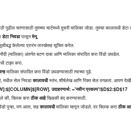
ाठी पुढील चरणासाठी तुमच्या चार्टमध्ये दुसरी मालिका जोडा. तुमचा कालावधी डेट
रा
डेटा निवडा
पासून
मेनू
.
सूचीबद्ध केलेल्या प्रारंभ तारखेसह सूचित करेल.
ोंदी (मालिका) अंतर्गत बटण दाबा आणि मालिका संपादित करा विंडो उघडेल.
वधी टाइप करा.
िन्ह
मालिका संपादित करा विंडो उघडण्यासाठी त्याच्या पुढे.
े, मधील सेल निवडा
कालावधी
स्तंभ, शीर्षलेख आणि रिक्त सेल वगळता. आपण द
W]:$[COLUMN]$[ROW]. उदाहरणार्थ: ='नवीन प्रकल्प'!$D$2:$D$17
भरले की, क्लिक करा
ठीक आहे
खिडकी बंद करण्यासाठी.
िंडो पुन्हा, पण आता, सह
कालावधी
मालिका म्हणून जोडले. वर क्लिक करा
ठीक आह