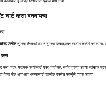
कसा बनवायचा हे जाणून घेण्यासाठी पुढील भाग वाचा.
ॅंट चार्ट कसा बनवायचा
करा
सॉफ्ट एक्सेल
तुमच्या डेस्कटॉपवर ते तुमच्या डिव्हाइसवर इंस्टॉल केलेले नसल्यास
र करा
्ट करा. नंतर, प्रत्येक कार्यासाठी एका पंक्तीसह, सर्वात दूरच्या डाव्या स्तंभावर प्रकल
ा किंवा सेल आपोआप भरण्यासाठी खालील एक्सेल फॉर्म्युले वापरू शकता.