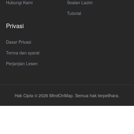
Hubungi Kami
Soalan Lazim
Tutorial
Privasi
Dasar Privasi
Terma dan syarat
Perjanjian Lesen
Hak Cipta © 2026 MindOnMap. Semua hak terpelihara.