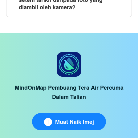
diambil oleh kamera?
MindOnMap Pembuang Tera Air Percuma
Dalam Talian
Muat Naik Imej