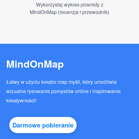
Wykorzystaj wykres piramidy z
MindOnMap (recenzja i przewodnik)
MindOnMap
Łatwy w użyciu kreator map myśli, który umożliwia
wizualne rysowanie pomysłów online i inspirowanie
kreatywności!
Darmowe pobieranie