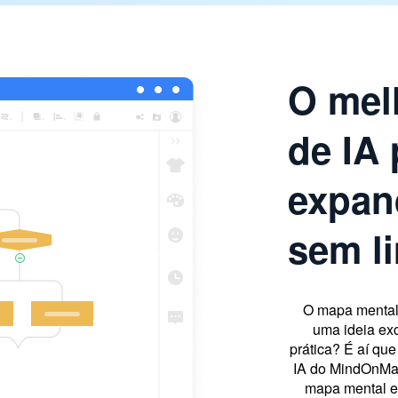
O mel
de IA 
expand
sem l
O mapa mental 
uma ideia ex
prática? É aí qu
IA do MindOnMap
mapa mental es