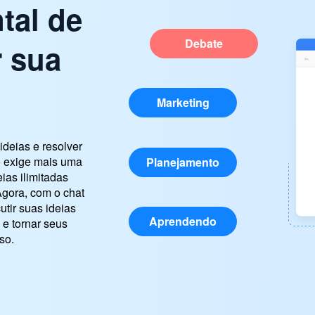
tal de
Debate
r sua
Marketing
ideias e resolver
 exige mais uma
Planejamento
ias ilimitadas
Agora, com o chat
tir suas ideias
Aprendendo
 e tornar seus
so.