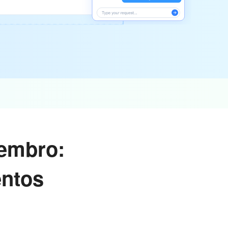
tembro:
entos