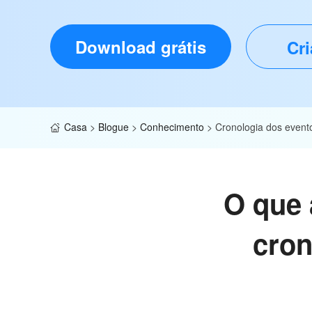
Download grátis
Cri
Casa
>
Blogue
>
Conhecimento
>
Cronologia dos event
O que 
cron