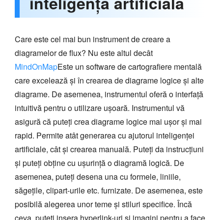
inteligență artificială
Care este cel mai bun instrument de creare a
diagramelor de flux? Nu este altul decât
MindOnMap
Este un software de cartografiere mentală
care excelează și în crearea de diagrame logice și alte
diagrame. De asemenea, instrumentul oferă o interfață
intuitivă pentru o utilizare ușoară. Instrumentul vă
asigură că puteți crea diagrame logice mai ușor și mai
rapid. Permite atât generarea cu ajutorul inteligenței
artificiale, cât și crearea manuală. Puteți da instrucțiuni
și puteți obține cu ușurință o diagramă logică. De
asemenea, puteți desena una cu formele, liniile,
săgețile, clipart-urile etc. furnizate. De asemenea, este
posibilă alegerea unor teme și stiluri specifice. Încă
ceva, puteți insera hyperlink-uri și imagini pentru a face