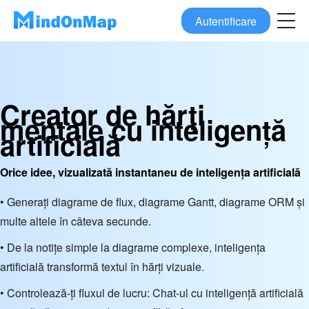
Autentificare
Creator de hărți
mentale cu inteligență
artificială
Orice idee, vizualizată instantaneu de inteligența artificială
• Generați diagrame de flux, diagrame Gantt, diagrame ORM și
multe altele în câteva secunde.
• De la notițe simple la diagrame complexe, inteligența
artificială transformă textul în hărți vizuale.
• Controlează-ți fluxul de lucru: Chat-ul cu inteligență artificială