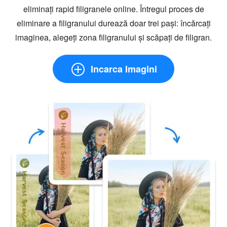
eliminați rapid filigranele online. Întregul proces de
eliminare a filigranului durează doar trei pași: încărcați
imaginea, alegeți zona filigranului și scăpați de filigran.
Incarca Imagini