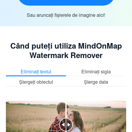
Sau aruncați fișierele de imagine aici!
Când puteți utiliza MindOnMap
Watermark Remover
Eliminați textul
Eliminați sigla
Ștergeți obiectul
Șterge data