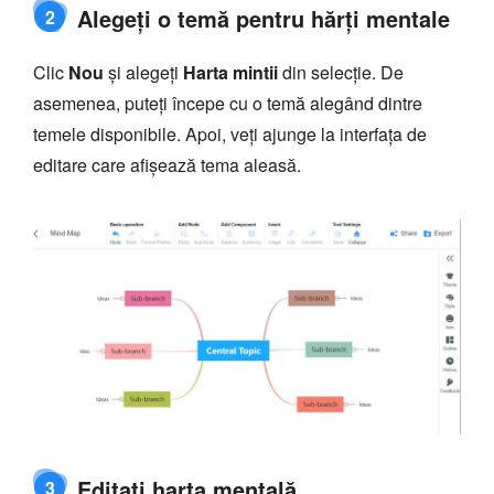
Alegeți o temă pentru hărți mentale
2
Clic
Nou
și alegeți
Harta mintii
din selecție. De
asemenea, puteți începe cu o temă alegând dintre
temele disponibile. Apoi, veți ajunge la interfața de
editare care afișează tema aleasă.
Editați harta mentală
3