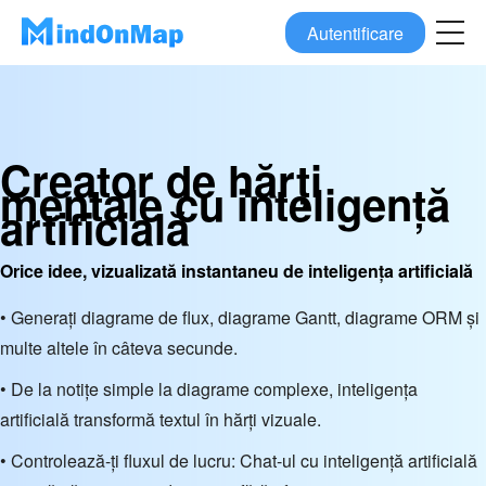
Autentificare
Creator de hărți
mentale cu inteligență
artificială
Orice idee, vizualizată instantaneu de inteligența artificială
• Generați diagrame de flux, diagrame Gantt, diagrame ORM și
multe altele în câteva secunde.
• De la notițe simple la diagrame complexe, inteligența
artificială transformă textul în hărți vizuale.
• Controlează-ți fluxul de lucru: Chat-ul cu inteligență artificială