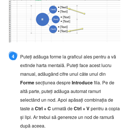
4
Puteți adăuga forme la graficul ales pentru a vă
extinde harta mentală. Puteți face acest lucru
manual, adăugând cifre unul câte unul din
Forme
secțiunea despre
Introduce
fila. Pe de
altă parte, puteți adăuga automat ramuri
selectând un nod. Apoi apăsați combinația de
taste a
Ctrl + C
urmată de
Ctrl + V
pentru a copia
și lipi. Ar trebui să genereze un nod de ramură
după aceea.