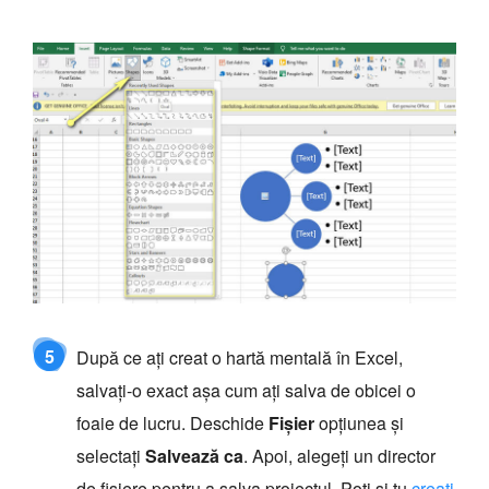
5
După ce ați creat o hartă mentală în Excel,
salvați-o exact așa cum ați salva de obicei o
foaie de lucru. Deschide
Fişier
opțiunea și
selectați
Salvează ca
. Apoi, alegeți un director
de fișiere pentru a salva proiectul. Poți și tu
creați