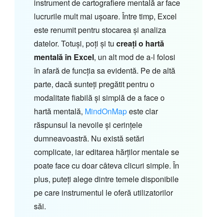
instrument de cartografiere mentală ar face
lucrurile mult mai ușoare. Între timp, Excel
este renumit pentru stocarea și analiza
datelor. Totuși, poți și tu
creați o hartă
mentală în Excel
, un alt mod de a-l folosi
în afară de funcția sa evidentă. Pe de altă
parte, dacă sunteți pregătit pentru o
modalitate fiabilă și simplă de a face o
hartă mentală,
MindOnMap
este clar
răspunsul la nevoile și cerințele
dumneavoastră. Nu există setări
complicate, iar editarea hărților mentale se
poate face cu doar câteva clicuri simple. În
plus, puteți alege dintre temele disponibile
pe care instrumentul le oferă utilizatorilor
săi.