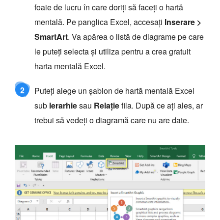
foaie de lucru în care doriți să faceți o hartă
mentală. Pe panglica Excel, accesați
Inserare >
SmartArt
. Va apărea o listă de diagrame pe care
le puteți selecta și utiliza pentru a crea gratuit
harta mentală Excel.
2
Puteți alege un șablon de hartă mentală Excel
sub
Ierarhie
sau
Relaţie
fila. După ce ați ales, ar
trebui să vedeți o diagramă care nu are date.