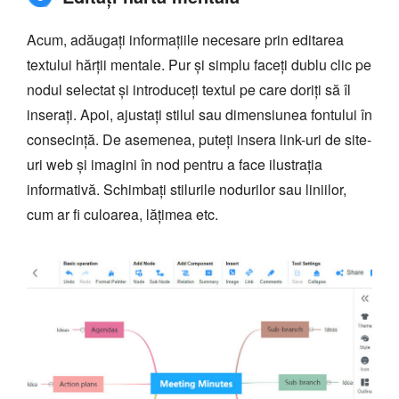
Acum, adăugați informațiile necesare prin editarea
textului hărții mentale. Pur și simplu faceți dublu clic pe
nodul selectat și introduceți textul pe care doriți să îl
inserați. Apoi, ajustați stilul sau dimensiunea fontului în
consecință. De asemenea, puteți insera link-uri de site-
uri web și imagini în nod pentru a face ilustrația
informativă. Schimbați stilurile nodurilor sau liniilor,
cum ar fi culoarea, lățimea etc.