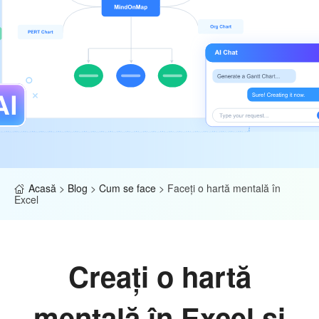
Acasă
>
Blog
>
Cum se face
>
Faceți o hartă mentală în
Excel
Creați o hartă
mentală în Excel și