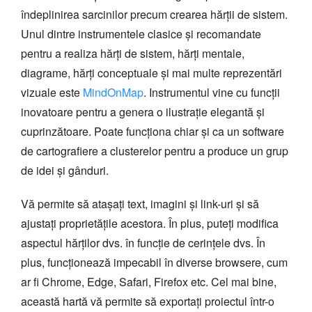
îndeplinirea sarcinilor precum crearea hărții de sistem.
Unul dintre instrumentele clasice și recomandate
pentru a realiza hărți de sistem, hărți mentale,
diagrame, hărți conceptuale și mai multe reprezentări
vizuale este
MindOnMap
. Instrumentul vine cu funcții
inovatoare pentru a genera o ilustrație elegantă și
cuprinzătoare. Poate funcționa chiar și ca un software
de cartografiere a clusterelor pentru a produce un grup
de idei și gânduri.
Vă permite să atașați text, imagini și link-uri și să
ajustați proprietățile acestora. În plus, puteți modifica
aspectul hărților dvs. în funcție de cerințele dvs. În
plus, funcționează impecabil în diverse browsere, cum
ar fi Chrome, Edge, Safari, Firefox etc. Cel mai bine,
această hartă vă permite să exportați proiectul într-o