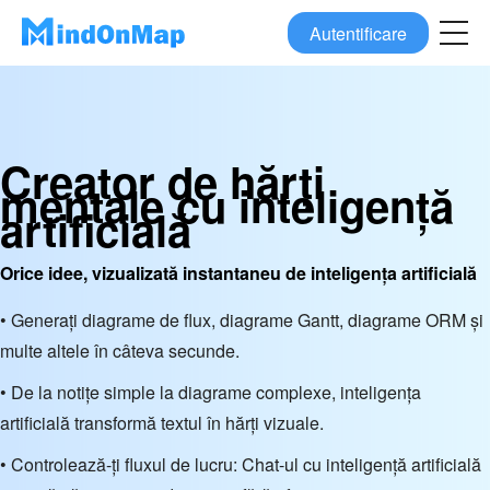
Autentificare
Creator de hărți
mentale cu inteligență
artificială
Orice idee, vizualizată instantaneu de inteligența artificială
• Generați diagrame de flux, diagrame Gantt, diagrame ORM și
multe altele în câteva secunde.
• De la notițe simple la diagrame complexe, inteligența
artificială transformă textul în hărți vizuale.
• Controlează-ți fluxul de lucru: Chat-ul cu inteligență artificială