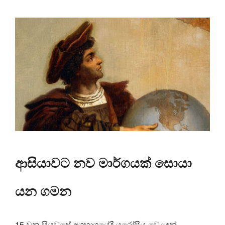
ආසියාවට නව මාර්ගයක් සොයා
යන ගමන
15 වන සියවසේ අගභාගයේදී යුරෝපීය වෙළඳුන්