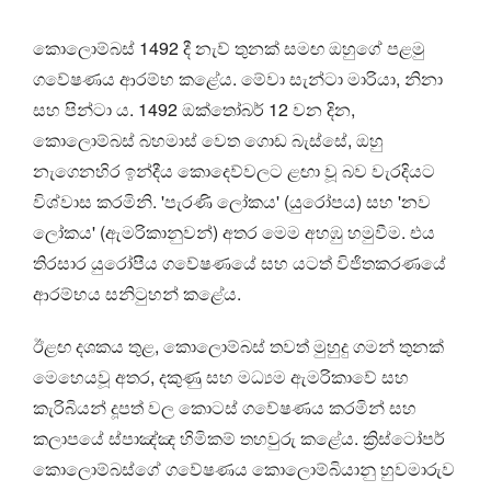
කොලොම්බස් 1492 දී නැව් තුනක් සමඟ ඔහුගේ පළමු
ගවේෂණය ආරම්භ කළේය. මේවා සැන්ටා මාරියා, නිනා
සහ පින්ටා ය. 1492 ඔක්තෝබර් 12 වන දින,
කොලොම්බස් බහමාස් වෙත ගොඩ බැස්සේ, ඔහු
නැගෙනහිර ඉන්දීය කොදෙව්වලට ළඟා වූ බව වැරදියට
විශ්වාස කරමිනි. 'පැරණි ලෝකය' (යුරෝපය) සහ 'නව
ලෝකය' (ඇමරිකානුවන්) අතර මෙම අහඹු හමුවීම. එය
තිරසාර යුරෝපීය ගවේෂණයේ සහ යටත් විජිතකරණයේ
ආරම්භය සනිටුහන් කළේය.
ඊළඟ දශකය තුළ, කොලොම්බස් තවත් මුහුදු ගමන් තුනක්
මෙහෙයවූ අතර, දකුණු සහ මධ්‍යම ඇමරිකාවේ සහ
කැරිබියන් දූපත් වල කොටස් ගවේෂණය කරමින් සහ
කලාපයේ ස්පාඤ්ඤ හිමිකම් තහවුරු කළේය. ක්‍රිස්ටෝපර්
කොලොම්බස්ගේ ගවේෂණය කොලොම්බියානු හුවමාරුව