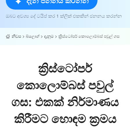
දැන් ජනනය කරන්න
ඔබට අවශ්‍ය දේ ටයිප් කර 1 ක්ලික් එකකින් ජනනය කරන්න
නිවස
>
බ්ලොග්
>
දැනුම
>
ක්‍රිස්ටෝපර් කොලොම්බස් පවුල් ගස
ක්‍රිස්ටෝපර්
කොලොම්බස් පවුල්
ගස: එකක් නිර්මාණය
කිරීමට හොඳම ක්‍රමය