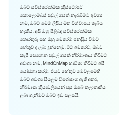
ඔබට සවිස්තරාත්මක ක්‍රිස්ටෝපර්
කොලොම්බස් පවුල් ගසක් නැරඹීමට අවශ්‍ය
නම්, ඔබට මෙම ලිපිය මත විශ්වාසය තැබිය
හැකිය. අපි ඔහු පිළිබඳ සවිස්තරාත්මක
තොරතුරු සහ ඔහු මෙතරම් ජනප්‍රිය වීමට
හේතුව ද ලබා දුන්නෙමු. ඊට අමතරව, ඔබට
කැපී පෙනෙන පවුල් ගසක් නිර්මාණය කිරීමට
අවශ්‍ය නම්, MindOnMap භාවිතා කිරීමට අපි
යෝජනා කරමු. එයට හේතුව මෙවලමෙහි
ඔබට අවශ්‍ය සියලුම විශේෂාංග ඇති අතර,
නිර්මාණ ක්‍රියාවලියෙන් පසු ඔබේ කලාකෘතිය
ලබා ගැනීමට ඔබට ඉඩ සලසයි.