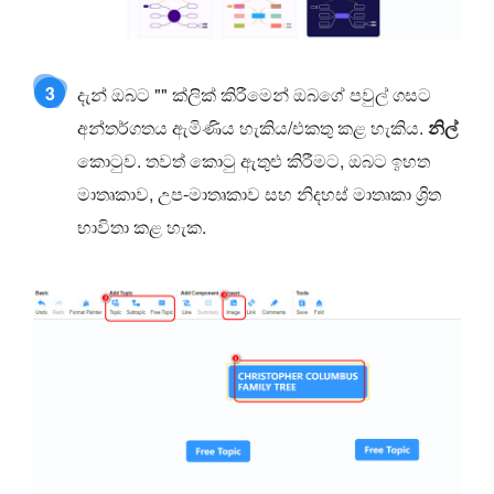
3
දැන් ඔබට "" ක්ලික් කිරීමෙන් ඔබගේ පවුල් ගසට
අන්තර්ගතය ඇමිණිය හැකිය/එකතු කළ හැකිය.
නිල්
කොටුව. තවත් කොටු ඇතුළු කිරීමට, ඔබට ඉහත
මාතෘකාව, උප-මාතෘකාව සහ නිදහස් මාතෘකා ශ්‍රිත
භාවිතා කළ හැක.