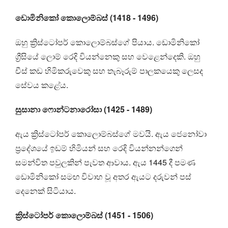
ඩොමිනිකෝ කොලොම්බස් (1418 - 1496)
ඔහු ක්‍රිස්ටෝපර් කොලොම්බස්ගේ පියාය. ඩොමිනිකෝ
ග්‍රීසියේ ලොම් රෙදි වියන්නෙකු සහ වෙළෙන්දෙකි. ඔහු
චීස් කඩ හිමිකරුවෙකු සහ තැබෑරුම් පාලකයෙකු ලෙසද
සේවය කළේය.
සුසානා ෆොන්ටනාරෝසා (1425 - 1489)
ඇය ක්‍රිස්ටෝපර් කොලොම්බස්ගේ මවයි. ඇය ජෙනෝවා
ප්‍රදේශයේ ඉඩම් හිමියන් සහ රෙදි වියන්නන්ගෙන්
සමන්විත පවුලකින් පැවත ආවාය. ඇය 1445 දී පමණ
ඩොමිනිකෝ සමඟ විවාහ වූ අතර ඇයට දරුවන් පස්
දෙනෙක් සිටියාය.
ක්‍රිස්ටෝපර් කොලොම්බස් (1451 - 1506)