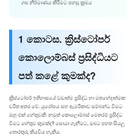
ගස නිර්මාණය කිරීමට පහසු ක්‍රමය
1 කොටස. ක්‍රිස්ටෝපර්
කොලොම්බස් ප්‍රසිද්ධියට
පත් කළේ කුමක්ද?
ක්‍රිස්ටෝපර් ඉතිහාසයේ වඩාත්ම ප්‍රසිද්ධ හා මතභේදාත්මක
චරිත අතර වේ. යුරෝපය සහ ඇමරිකාව සම්බන්ධ වීමට
ඔහු එක් හේතුවකි. නමුත් කොලොම්බස් මෙතරම් ප්‍රසිද්ධ
වීමට හේතුව කුමක්ද? සොයා ගැනීමට, ඔබට පහත සියලු
තොරතුරු කියවිය හැකිය.