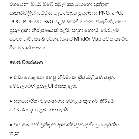
වශයෙන්, ඔබට ඔබේ පවුල් ගස බොහෝ ප්‍රතිදාන
ආකෘතිවලින් සුරැකිය හැක. ඔබට ප්‍රතිදානය PNG, JPG,
DOC, PDF සහ SVG ලෙස සුරැකිය හැක. එබැවින්, ඔබට
පුළුල් දෘශ්‍ය නිරූපණයක් සෑදීම සඳහා හොඳම මෙවලම
අවශ්‍ය නම්, ඔබේ පරිගණකයේ MindOnMap වෙත ප්‍රවේශ
වීම වඩාත් සුදුසුය.
තවත් විශේෂාංග
● වඩා හොඳ සහ පහසු නිර්මාණ ක්‍රියාවලියක් සඳහා
මෙවලමෙහි පුළුල් UI එකක් ඇත.
● සහයෝගීතා විශේෂාංගය මොළය කුණාටු කිරීමේ
අරමුණු සඳහා ලබා ගත හැකිය.
● එය බොහෝ ප්‍රතිදාන ආකෘතිවලින් ප්‍රතිඵලය සුරැකිය
හැක.