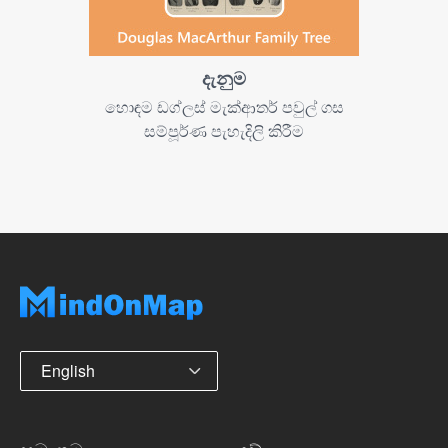
දැනුම
හොඳම ඩග්ලස් මැක්ආතර් පවුල් ගස
සම්පූර්ණ පැහැදිලි කිරීම
English