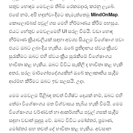
සතුව හොඳම මෙවලම තිබීම රෙකමදාරු කරනු ලැබේ.
එසේ නම්, අපි හඳුන්වා දීමට කැමැත්තෙමු
MindOnMap
.
කොලොම්බස් පවුල් ගස මෙහි නිර්මාණය කිරීම පහසුය.
එයට හේතුව මෙවලමෙහි UI සරල වීමයි. වඩා හොඳ
නිර්මාණ ක්‍රියාවලියක් සඳහා අවශ්‍ය සියලුම විශේෂාංග පවා
එයට ඔබට ලබා දිය හැකිය. ඔබේ ප්‍රතිදානය ස්වයංක්‍රීයව
සුරැකීමට ඔබට එහි ස්වයංක්‍රීය සුරැකීමේ විශේෂාංගය
භාවිතා කළ හැකිය. ඔබට විවිධ සැකිලි ද භාවිතා කළ හැකි
අතර, සරල මාර්ගෝපදේශයකින් ඔබේ කලාකෘතිය සෑදීම
ආරම්භ කිරීමට ඔබට ඉඩ සලසයි. උදා.
මෙම මෙවලම පිළිබඳ තවත් විශිෂ්ට දෙයක් නම්, ඔබට එහි
තේමා විශේෂාංගය මත විශ්වාසය තැබිය හැකි වීමයි. මෙම
විශේෂාංගය වර්ණවත් හා ආකර්ශනීය පවුල් ගසක් සෑදීම
සඳහා වඩාත් සුදුසු වේ. ඔබට විවිධ මෝස්තර, ප්‍රමාණ,
මෝස්තර සහ තවත් දේ භාවිතා කළ හැකිය. අවසාන