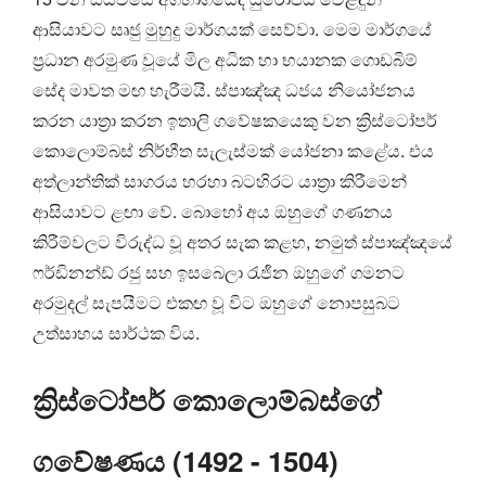
ආසියාවට සෘජු මුහුදු මාර්ගයක් සෙව්වා. මෙම මාර්ගයේ
ප්‍රධාන අරමුණ වූයේ මිල අධික හා භයානක ගොඩබිම්
සේද මාවත මඟ හැරීමයි. ස්පාඤ්ඤ ධජය නියෝජනය
කරන යාත්‍රා කරන ඉතාලි ගවේෂකයෙකු වන ක්‍රිස්ටෝපර්
කොලොම්බස් නිර්භීත සැලැස්මක් යෝජනා කළේය. එය
අත්ලාන්තික් සාගරය හරහා බටහිරට යාත්‍රා කිරීමෙන්
ආසියාවට ළඟා වේ. බොහෝ අය ඔහුගේ ගණනය
කිරීම්වලට විරුද්ධ වූ අතර සැක කළහ, නමුත් ස්පාඤ්ඤයේ
ෆර්ඩිනන්ඩ් රජු සහ ඉසබෙලා රැජින ඔහුගේ ගමනට
අරමුදල් සැපයීමට එකඟ වූ විට ඔහුගේ නොපසුබට
උත්සාහය සාර්ථක විය.
ක්‍රිස්ටෝපර් කොලොම්බස්ගේ
ගවේෂණය (1492 - 1504)