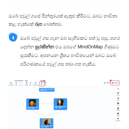
ඔබේ පවුල් ගසේ පින්තූරයක් ඇතුළු කිරීමට, ඔබට භාවිතා
කළ හැක්කේ
රූප
බොත්තම.
4
ඔබේ පවුල් ගස ගැන ඔබ සෑහීමකට පත් වූ පසු, පහර
දෙන්න
සුරකින්න
එය ඔබගේ MindOnMap ගිණුමට
සුරැකීමට. අපනයන ශ්‍රිතය භාවිතයෙන් ඔබට ඔබේ
පරිගණකයේ පවුල් ගස තබා ගත හැකිය.