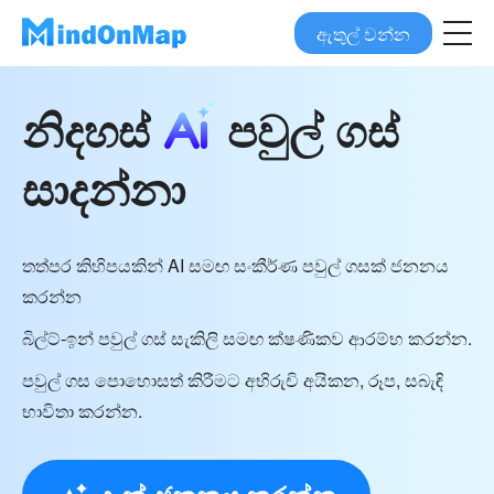
ඇතුල් වන්න
නිදහස්
පවුල් ගස්
සාදන්නා
තත්පර කිහිපයකින් AI සමඟ සංකීර්ණ පවුල් ගසක් ජනනය
කරන්න
බිල්ට්-ඉන් පවුල් ගස් සැකිලි සමඟ ක්ෂණිකව ආරම්භ කරන්න.
පවුල් ගස පොහොසත් කිරීමට අභිරුචි අයිකන, රූප, සබැඳි
භාවිතා කරන්න.