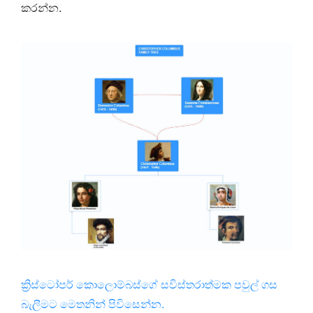
කරන්න.
ක්‍රිස්ටෝපර් කොලොම්බස්ගේ සවිස්තරාත්මක පවුල් ගස
බැලීමට මෙතනින් පිවිසෙන්න.