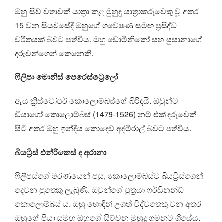
ඔහු සිව් වතාවක් යාත්‍රා කළ මුහුදු යාත්‍රාකරුවෙකු වූ අතර
15 වන සියවසේදී ඔහුගේ ගවේෂණ සමඟ ප්‍රසිද්ධ
චරිතයක් බවට පත්විය. ඔහු ඩොමිනිකෝ සහ සුසානාගේ
දරුවන්ගෙන් කෙනෙකි.
ෆිලිපා මොනිස් පෙරෙස්ට්‍රෙලෝ
ඇය ක්‍රිස්ටෝපර් කොලොම්බස්ගේ බිරිඳයි. ඔවුන්ට
ඩියාගෝ කොලොම්බස් (1479-1526) නම් එක් දරුවෙක්
සිටි අතර ඔහු ඉන්දීය කොදෙව් අද්මිරාල් බවට පත්විය.
බියට්‍රිස් එන්රිකෙස් ද අරානා
ෆිලිපස්ගේ මරණයෙන් පසු, කොලොම්බස්ට බියට්‍රිස්ගෙන්
දෙවන පුතෙකු ලැබුණි. ඔවුන්ගේ පුත්‍රයා ෆර්ඩිනන්ඩ්
කොලොම්බස් ය. ඔහු හොඳින් උගත් විද්වතෙකු වන අතර
ඔහුගේ පියා සමඟ ඔහුගේ සිව්වන මුහුදු ගමනට ගියේය.