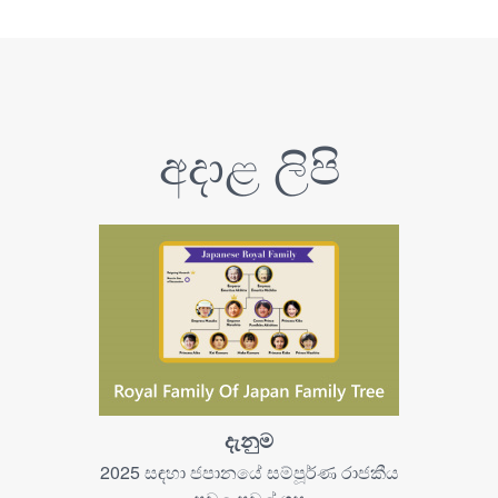
අදාළ ලිපි
දැනුම
2025 සඳහා ජපානයේ සම්පූර්ණ රාජකීය