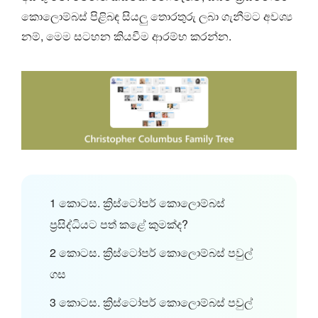
කොලොම්බස් පිළිබඳ සියලු තොරතුරු ලබා ගැනීමට අවශ්‍ය
නම්, මෙම සටහන කියවීම ආරම්භ කරන්න.
1 කොටස. ක්‍රිස්ටෝපර් කොලොම්බස්
ප්‍රසිද්ධියට පත් කළේ කුමක්ද?
2 කොටස. ක්‍රිස්ටෝපර් කොලොම්බස් පවුල්
ගස
3 කොටස. ක්‍රිස්ටෝපර් කොලොම්බස් පවුල්