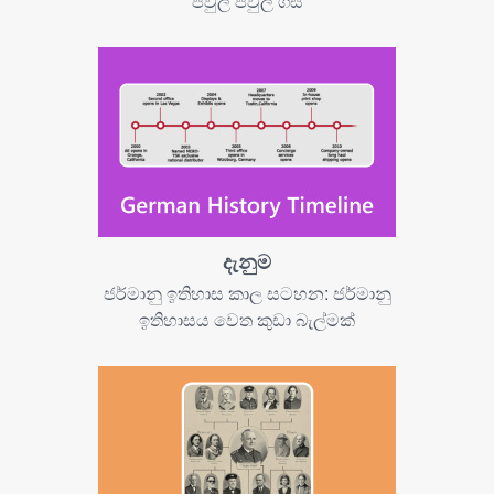
පවුල පවුල් ගස
දැනුම
ජර්මානු ඉතිහාස කාල සටහන: ජර්මානු
ඉතිහාසය වෙත කුඩා බැල්මක්