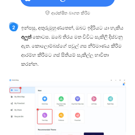
ආරක්ෂිත බාගත කිරීම
2
ඉන්පසු, අතුරුමුහුණතෙන්, ඔබට ඉදිරියට යා හැකිය
අලුත්
කොටස. ඔබේ තිරය මත විවිධ සැකිලි දිස්වනු
ඇත. කොලොම්බස්ගේ පවුල් ගස නිර්මාණය කිරීම
ආරම්භ කිරීමට ගස් සිතියම් සැකිල්ල භාවිතා
කරන්න.