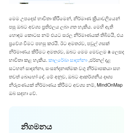
මෙම උපදෙස් භාවිතා කිරීමෙන්, නිර්මාණ ක්‍රියාවලියෙන්
පසු ඔබට අවශ්‍ය ප්‍රතිඵලය ලබා ගත හැකිය. මෙහි ඇති
හොඳම කොටස නම් එයට සරල නිර්මාණයක් තිබීමයි, එය
ප්‍රවේශ වීමට පහසු කරයි. ඊට අමතරව, පවුල් ගසක්
නිර්මාණය කිරීමට අමතරව, ඔබට මෙම මෙවලම a ලෙසද
භාවිතා කළ හැකිය.
කාලරේඛා සාදන්නා
,ජර්නල් දළ
සටහන් සාදන්නා, සංසන්දනාත්මක වගු නිර්මාපකයා සහ
තවත් බොහෝ දේ. මේ අනුව, ඔබට ආකර්ශනීය දෘශ්‍ය
නිරූපණයක් නිර්මාණය කිරීමට අවශ්‍ය නම්, MindOnMap
ඔබ සඳහා වේ.
නිගමනය