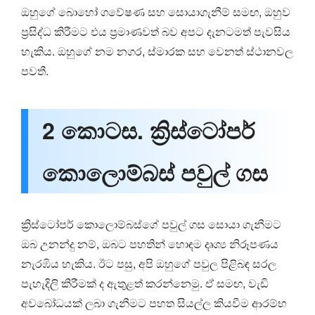
ඔහුගේ බොහෝ ගවේෂණ සහ සොයාගැනීම් සමඟ, ඔහුව
ප්‍රසිද්ධ කිරීමට එය ප්‍රමාණවත් බව අපට දැනටමත් පැවසිය
හැකිය. ඔහුගේ නම නගර, ස්මාරක සහ වෙනත් ස්ථානවල
පවතී.
2 කොටස. ක්‍රිස්ටෝපර්
කොලොම්බස් පවුල් ගස
ක්‍රිස්ටෝපර් කොලොම්බස්ගේ පවුල් ගස සොයා ගැනීමට
ඔබ උනන්දු නම්, ඔබට පහතින් හොඳම දෘශ්‍ය නිරූපණය
නැරඹිය හැකිය. ඊට පසු, අපි ඔහුගේ පවුල පිළිබඳ සරල
පැහැදිලි කිරීමක් ද ඇතුළත් කරන්නෙමු. ඒ සමඟ, වැඩි
අවබෝධයක් ලබා ගැනීමට පහත සියල්ල කියවීම ආරම්භ