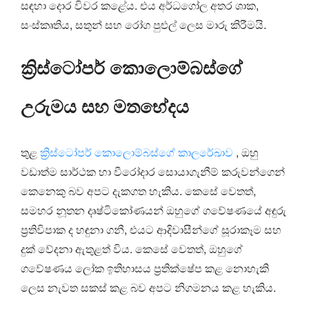
සඳහා දොර විවර කළේය. එය අර්ධගෝල අතර ශාක,
සංස්කෘතිය, සතුන් සහ රෝග පුළුල් ලෙස මාරු කිරීමයි.
ක්‍රිස්ටෝපර් කොලොම්බස්ගේ
උරුමය සහ මතභේදය
තුළ
ක්‍රිස්ටෝපර් කොලොම්බස්ගේ කාලරේඛාව
, ඔහු
වඩාත්ම සාර්ථක හා වීරෝදාර සොයාගැනීම් කරුවන්ගෙන්
කෙනෙකු බව අපට දැකගත හැකිය. කෙසේ වෙතත්,
සමහර නූතන දෘෂ්ටිකෝණයන් ඔහුගේ ගවේෂණයේ අඳුරු
ප්‍රතිවිපාක ද හඳුනා ගනී, එයට ආදිවාසීන්ගේ සූරාකෑම සහ
දුක් වේදනා ඇතුළත් විය. කෙසේ වෙතත්, ඔහුගේ
ගවේෂණය ලෝක ඉතිහාසය ප්‍රතික්ෂේප කළ නොහැකි
ලෙස නැවත සකස් කළ බව අපට නිගමනය කළ හැකිය.