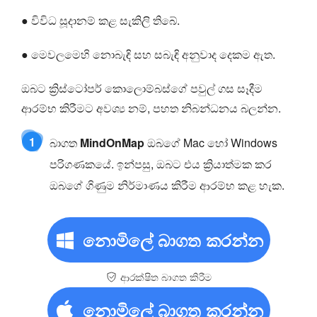
● විවිධ සූදානම් කළ සැකිලි තිබේ.
● මෙවලමෙහි නොබැඳි සහ සබැඳි අනුවාද දෙකම ඇත.
ඔබට ක්‍රිස්ටෝපර් කොලොම්බස්ගේ පවුල් ගස සෑදීම
ආරම්භ කිරීමට අවශ්‍ය නම්, පහත නිබන්ධනය බලන්න.
1
බාගත
MindOnMap
ඔබගේ Mac හෝ Windows
පරිගණකයේ. ඉන්පසු, ඔබට එය ක්‍රියාත්මක කර
ඔබගේ ගිණුම නිර්මාණය කිරීම ආරම්භ කළ හැක.
නොමිලේ බාගත කරන්න
ආරක්ෂිත බාගත කිරීම
නොමිලේ බාගත කරන්න