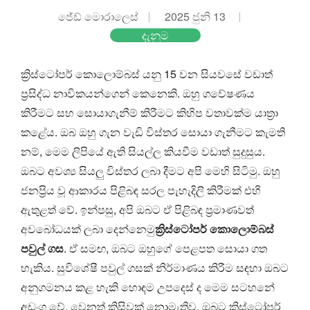
ජේඩ් මොරාලෙස්
2025 ජුනි 13
දැනුම
ක්‍රිස්ටෝපර් කොලොම්බස් යනු 15 වන සියවසේ වඩාත්
ප්‍රසිද්ධ නාවිකයන්ගෙන් කෙනෙකි. ඔහු ගවේෂණය
කිරීමට සහ සොයාගැනීම් කිරීමට කිහිප වතාවක්ම යාත්‍රා
කළේය. ඔබ ඔහු ගැන වැඩි විස්තර සොයා ගැනීමට කැමති
නම්, මෙම ලිපියේ ඇති සියල්ල කියවීම වඩාත් සුදුසුය.
ඔබට අවශ්‍ය සියලු විස්තර ලබා දීමට අපි මෙහි සිටිමු. ඔහු
ජනප්‍රිය වූ ආකාරය පිළිබඳ සරල පැහැදිලි කිරීමක් එහි
ඇතුළත් වේ. ඉන්පසු, අපි ඔබට ඒ පිළිබඳ ප්‍රමාණවත්
අවබෝධයක් ලබා දෙන්නෙමු
ක්‍රිස්ටෝපර් කොලොම්බස්
පවුල් ගස
. ඒ සමඟ, ඔබට ඔහුගේ පෙළපත සොයා ගත
හැකිය. සුවිශේෂී පවුල් ගසක් නිර්මාණය කිරීම සඳහා ඔබට
අනුගමනය කළ හැකි හොඳම උපදෙස් ද මෙම සටහනේ
අඩංගු වේ. වෙනත් කිසිවක් නොමැතිව, ඔබට ක්‍රිස්ටෝපර්