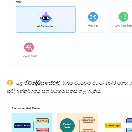
2
තුළ
නිර්දේශිත තේමාව
, ඔබට ප්රියතම එකක් තෝරාගෙන 
පරිදි අන්තර්ගතය සහ ව්යුහය සකස් කළ හැකිය.