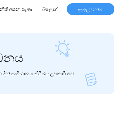
නිති අසන පැණ
බ්ලොග්
ඇතුල් වන්න
්ධනය
න් සංවිධානය කිරීමට උපකාරී වේ.