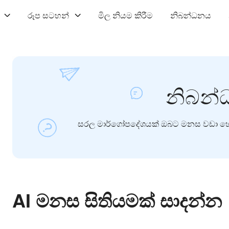
රූප සටහන්
මිල නියම කිරීම
නිබන්ධනය
නිබන
සරල මාර්ගෝපදේශයක් ඔබට මනස වඩා හොඳි
AI මනස සිතියමක් සාදන්න