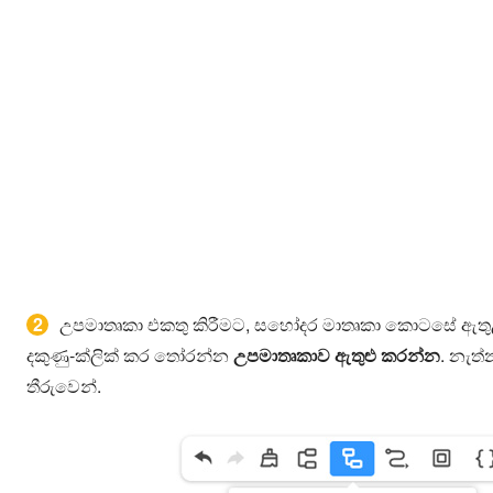
2
උපමාතෘකා එකතු කිරීමට, සහෝදර මාතෘකා කොටසේ ඇතුළත්
දකුණු-ක්ලික් කර තෝරන්න
උපමාතෘකාව ඇතුළු කරන්න
. නැත්
තීරුවෙන්.