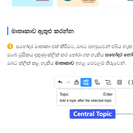
මාතෘකාව ඇතුළු කරන්න
1
සහෝදර මාතෘකා එක් කිරීමට, ඔබට පහසුවෙන් එබිය හැ
ඔබේ මූසිකය දකුණු-ක්ලික් කර තෝරා ගත හැකිය
සහෝදර නෝඩ
ඔබට ක්ලික් කළ හැකිය
මාතෘකාව
ඉහළ මෙවලම් තීරුවෙන්.