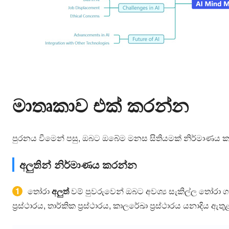
මාතෘකාව එක් කරන්න
පුරනය වීමෙන් පසු, ඔබට ඔබේම මනස සිතියමක් නිර්මාණය කළ 
අලුතින් නිර්මාණය කරන්න
1
තෝරා
අලුත්
වම් පුවරුවෙන් ඔබට අවශ්‍ය සැකිල්ල තෝරා 
ප්‍රස්ථාරය, තාර්කික ප්‍රස්ථාරය, කාලරේඛා ප්‍රස්ථාරය යනාදිය ඇතු