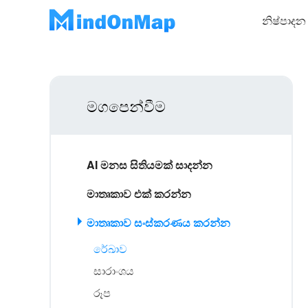
නිෂ්පාදන
මගපෙන්වීම
AI මනස සිතියමක් සාදන්න
මාතෘකාව එක් කරන්න
මාතෘකාව සංස්කරණය කරන්න
රේඛාව
සාරාංශය
රූප