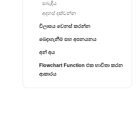
සබැඳිය
අදහස් දක්වන්න
විලාසය වෙනස් කරන්න
බෙදාගැනීම සහ අපනයනය
අන් අය
Flowchart Function එක භාවිතා කරන
ආකාරය