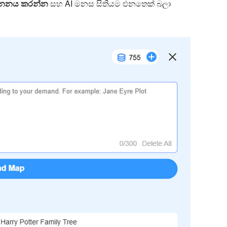
ජනනය කරන්න
සහ AI මනස සිතියම එනතෙක් බලා