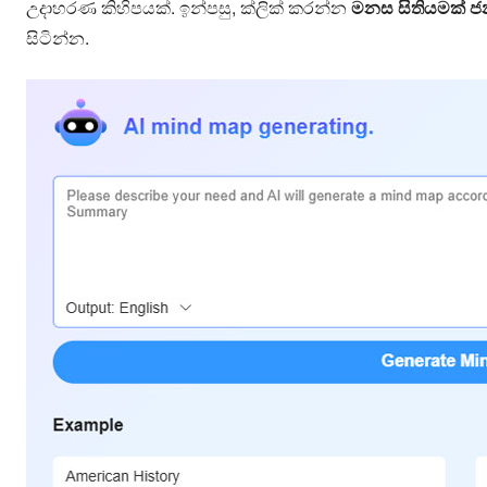
උදාහරණ කිහිපයක්. ඉන්පසු, ක්ලික් කරන්න
මනස සිතියමක් 
සිටින්න.