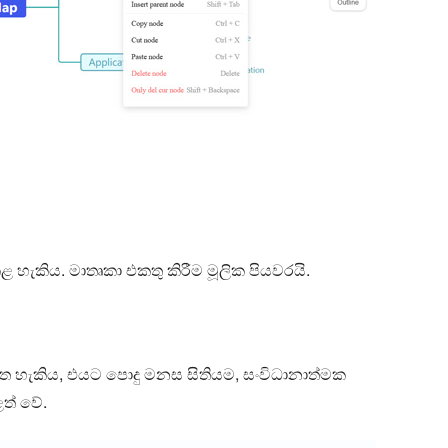
හැකිය. මාතෘකා එකතු කිරීම මූලික පියවරයි.
ගත හැකිය, එයට පොදු මනස සිතියම, සංවිධානාත්මක
ළත් වේ.