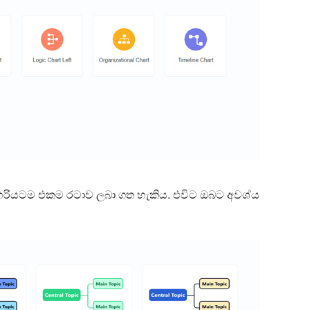
හරියටම එකම රටාව ලබා ගත හැකිය. එවිට ඔබට අවශ්ය