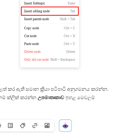
 කර ඇති සමාන ක්‍රියා පටිපාටි අනුගමනය කරන්න.
නම් ක්ලික් කරන්න
උපමාතෘකාව
ඉහළ මෙවලම්