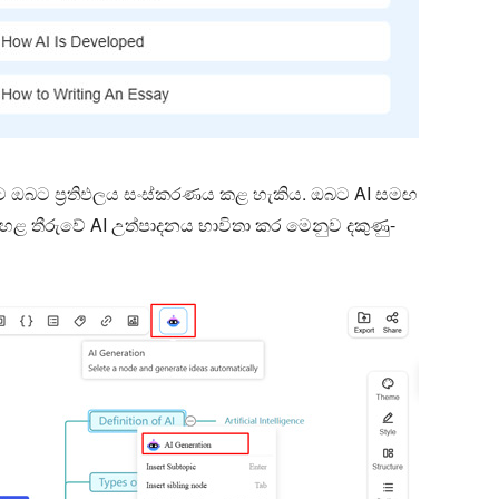
ිට ඔබට ප්‍රතිඵලය සංස්කරණය කළ හැකිය. ඔබට AI සමඟ
ඉහළ තීරුවේ AI උත්පාදනය භාවිතා කර මෙනුව දකුණු-