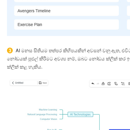
3
AI මනස සිතියම තත්පර කිහිපයකින් අවසන් වනු ඇත, එව
නෝඩයක් පුළුල් කිරීමට අවශ්‍ය නම්, ඔබට නෝඩය ක්ලික් කර 
ක්ලික් කළ හැකිය.