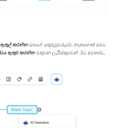
ක
ඇතුල් කරන්න
ඔබගේ යතුරුපුවරුවේ. නැතහොත් ඔබට
ය ඇතුළු කරන්න
මතුවන ලැයිස්තුවෙන්. ඊට අමතරව,