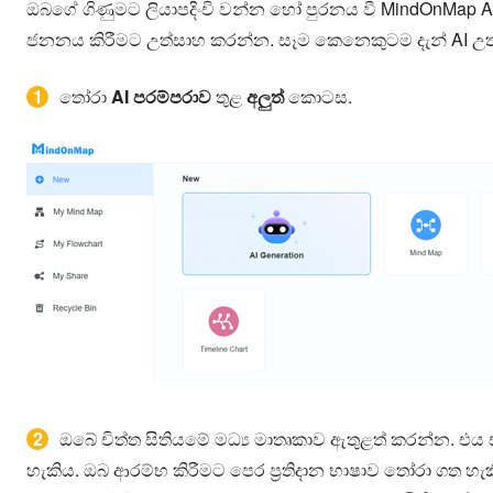
ඔබගේ ගිණුමට ලියාපදිංචි වන්න හෝ පුරනය වී MindOnMap A
ජනනය කිරීමට උත්සාහ කරන්න. සෑම කෙනෙකුටම දැන් AI උත
1
තෝරා
AI පරම්පරාව
තුළ
අලුත්
කොටස.
2
ඔබේ චිත්ත සිතියමේ මධ්‍ය මාතෘකාව ඇතුළත් කරන්න. එය සං
හැකිය. ඔබ ආරම්භ කිරීමට පෙර ප්‍රතිදාන භාෂාව තෝරා ගත හැ