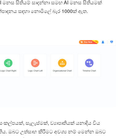
I මනස සිතියම් සාදන්නා සමඟ AI මනස සිතියමක්
්පාදනය සඳහා නොමිලේ බැර 1000ක් ඇත.
කල්පයක්, සැලැස්මක්, ව්‍යාපෘතියක් යනාදිය විය
කිය. ඔබට උත්සාහ කිරීමට අවශ්‍ය නම් මෙන්න ඔබට