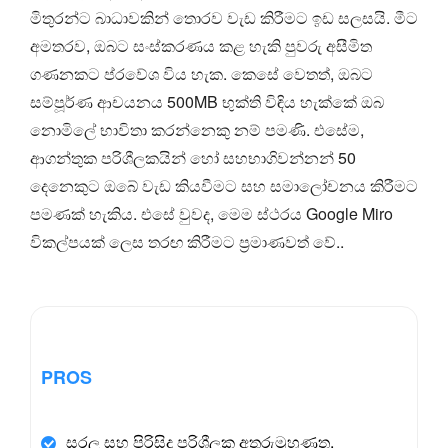
මිතුරන්ට බාධාවකින් තොරව වැඩ කිරීමට ඉඩ සලසයි. මීට
අමතරව, ඔබට සංස්කරණය කළ හැකි පුවරු අසීමිත
ගණනකට ප්රවේශ විය හැක. කෙසේ වෙතත්, ඔබට
සම්පූර්ණ ආචයනය 500MB භුක්ති විඳිය හැක්කේ ඔබ
නොමිලේ භාවිතා කරන්නෙකු නම් පමණි. එසේම,
ආගන්තුක පරිශීලකයින් හෝ සහභාගිවන්නන් 50
දෙනෙකුට ඔබේ වැඩ කියවීමට සහ සමාලෝචනය කිරීමට
පමණක් හැකිය. එසේ වුවද, මෙම ස්ථරය Google Miro
විකල්පයක් ලෙස තරඟ කිරීමට ප්‍රමාණවත් වේ..
PROS
සරල සහ පිරිසිදු පරිශීලක අතුරුමුහුණත.