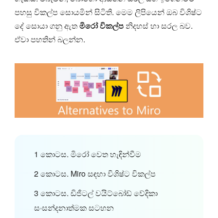
පහසු විකල්ප සොයමින් සිටිති. මෙම ලිපියෙන් ඔබ විශිෂ්ට
දේ සොයා ගනු ඇත
මිරෝ විකල්ප
නිදහස් හා සරල බව.
ඒවා පහතින් බලන්න.
1 කොටස. මිරෝ වෙත හැඳින්වීම
2 කොටස. Miro සඳහා විශිෂ්ට විකල්ප
3 කොටස. ඩිජිටල් වයිට්බෝඩ් වේදිකා
සංසන්දනාත්මක සටහන