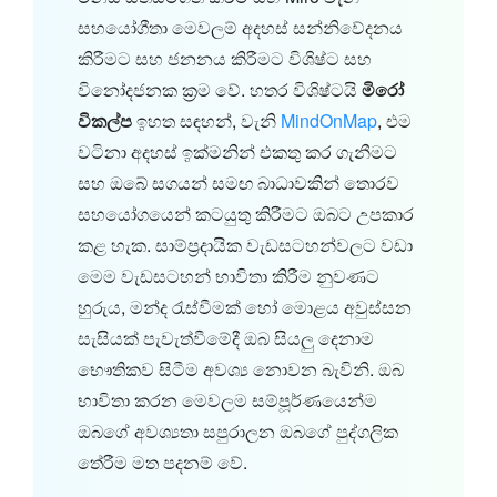
සහයෝගීතා මෙවලම් අදහස් සන්නිවේදනය
කිරීමට සහ ජනනය කිරීමට විශිෂ්ට සහ
විනෝදජනක ක්‍රම වේ. හතර විශිෂ්ටයි
මිරෝ
විකල්ප
ඉහත සඳහන්, වැනි
MindOnMap
, එම
වටිනා අදහස් ඉක්මනින් එකතු කර ගැනීමට
සහ ඔබේ සගයන් සමඟ බාධාවකින් තොරව
සහයෝගයෙන් කටයුතු කිරීමට ඔබට උපකාර
කළ හැක. සාම්ප්‍රදායික වැඩසටහන්වලට වඩා
මෙම වැඩසටහන් භාවිතා කිරීම නුවණට
හුරුය, මන්ද රැස්වීමක් හෝ මොළය අවුස්සන
සැසියක් පැවැත්වීමේදී ඔබ සියලු දෙනාම
භෞතිකව සිටීම අවශ්‍ය නොවන බැවිනි. ඔබ
භාවිතා කරන මෙවලම සම්පූර්ණයෙන්ම
ඔබගේ අවශ්‍යතා සපුරාලන ඔබගේ පුද්ගලික
තේරීම මත පදනම් වේ.