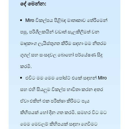
දේ මෙන්න:
Miro විකල්පය පිළිබඳ මාතෘකාව තේරීමෙන්
පසු, පරිශීලකයින් වඩාත් සැලකිලිමත් වන
මෘදුකාංග ලැයිස්තුගත කිරීම සඳහා මම නිතරම
ගූගල් සහ සංසදවල බොහෝ පර්යේෂණ සිදු
කරමි.
එවිට මම මෙම පෝස්ට් එකේ සඳහන් Miro
සහ එහි සියලුම විකල්ප භාවිතා කරන අතර
ඒවා එකින් එක පරීක්ෂා කිරීමට පැය
කිහිපයක් හෝ දින ගත කරමි. සමහර විට මට
මෙම මෙවලම් කිහිපයක් සඳහා ගෙවීමට