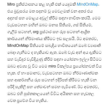
Miro ප්‍රතිස්ථාපනය කළ හැකි එක් යෙදුමකි
MindOnMap
.
එය බ්‍රවුසරය මත පදනම් වූ මෙවලමක් වන අතර එය
අදහස් සහ මොළය අවුල් කිරීම සඳහා භාවිතා කරයි. මෙම
වැඩසටහන මඟින් ඔබට මනස සිතියම්, ගස් සිතියම්,
ගැලීම් සටහන්, org ප්‍රස්ථාර සහ රූප සටහන් ආශ්‍රිත
කාර්යයන් නිර්මාණය කිරීමට ඉඩ සලසයි. ඊට අමතරව,
MindOnMap සිතියමේ සබැඳිය භාවිතයෙන් ඔබේ ව්‍යාපෘති
බෙදා ගැනීමට ද හැකියාව ඇත. ඔබේ වැඩ අන් අය දැකීමට
සහ වැඩිදුර වැඩිදියුණු කිරීම් සඳහා යෝජනා ඉල්ලා සිටීමට
ඔබට අවශ්‍ය වූ විට මෙම miro විකල්පය ප්‍රයෝජනවත් විය
හැක. ඒ හා සමානව, වැඩසටහන ඔබට නිර්මාණාත්මක
සහ ආකර්ශනීය රූප සටහන් ඉදිරිපත් කිරීමට හැකි වන
පරිදි සැකිලි සහ තේමාවන් සමඟ පැමිණේ. ඊට අමතරව,
ඔබට එහි පුස්තකාලයෙන් විවිධ අයිකන සහ හැඩතල
වෙත ප්‍රවේශ විය හැකිය.