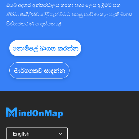
ඔබේ අදහස් අන්තර්ජාලය හරහා දෘශ්‍ය ලෙස ඇඳීමට සහ
නිර්මාණශීලිත්වය දිරිගැන්වීමට පහසු භාවිතා කළ හැකි මනස
සිතියම්කරණ සාදන්නෙකු!
නොමිලේ බාගත කරන්න
මාර්ගගතව සාදන්න
English