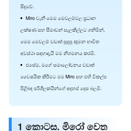
සිදුවේ.
Miro වැනි මෙම මෙවලම්වල ප්‍රධාන
ලක්ෂණ සහ සීමාවන් සැලකිල්ලට ගනිමින්,
මෙම මෙවලම් වඩාත් සුදුසු කුමන භාවිත
අවස්ථා සඳහාදැයි මම නිගමනය කරමි.
එසේම, මගේ සමාලෝචනය වඩාත්
වෛෂයික කිරීමට මම Miro සහ එහි විකල්ප
පිළිබඳ පරිශීලකයින්ගේ අදහස් දෙස බලමි.
1 කොටස. මිරෝ වෙත