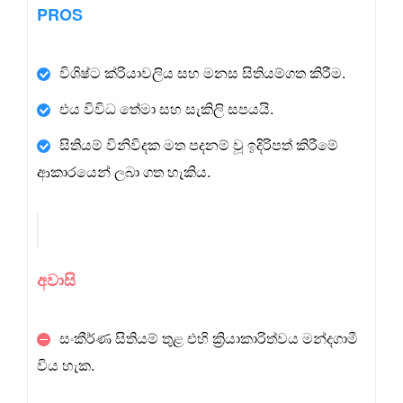
PROS
විශිෂ්ට ක්රියාවලිය සහ මනස සිතියම්ගත කිරීම.
එය විවිධ තේමා සහ සැකිලි සපයයි.
සිතියම් විනිවිදක මත පදනම් වූ ඉදිරිපත් කිරීමේ
ආකාරයෙන් ලබා ගත හැකිය.
අවාසි
සංකීර්ණ සිතියම් තුළ එහි ක්‍රියාකාරිත්වය මන්දගාමී
විය හැක.