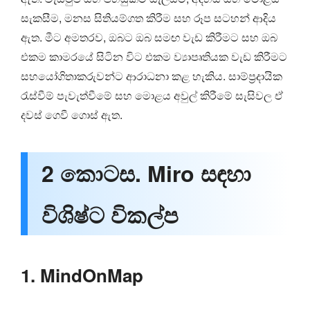
සැකසීම, මනස සිතියම්ගත කිරීම සහ රූප සටහන් ආදිය
ඇත. මීට අමතරව, ඔබට ඔබ සමඟ වැඩ කිරීමට සහ ඔබ
එකම කාමරයේ සිටින විට එකම ව්‍යාපෘතියක වැඩ කිරීමට
සහයෝගිතාකරුවන්ට ආරාධනා කළ හැකිය. සාම්ප්‍රදායික
රැස්වීම් පැවැත්වීමේ සහ මොළය අවුල් කිරීමේ සැසිවල ඒ
දවස් ගෙවී ගොස් ඇත.
2 කොටස. Miro සඳහා
විශිෂ්ට විකල්ප
1. MindOnMap