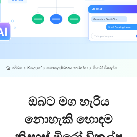
නිවස
>
බ්ලොග්
>
සමාලෝචනය කරන්න
>
මිරෝ විකල්ප
ඔබට මග හැරිය
නොහැකි හොඳම
නිදහස් මිරෝ විකල්ප