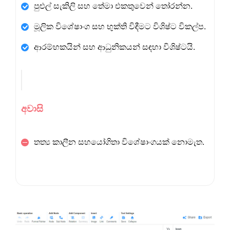
පුළුල් සැකිලි සහ තේමා එකතුවෙන් තෝරන්න.
මූලික විශේෂාංග සහ භුක්ති විඳීමට විශිෂ්ට විකල්ප.
ආරම්භකයින් සහ ආධුනිකයන් සඳහා විශිෂ්ටයි.
අවාසි
තත්‍ය කාලීන සහයෝගිතා විශේෂාංගයක් නොමැත.