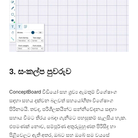
3. සංකල්ප පුවරුව
ConceptBoard වීඩියෝ සහ ශ්‍රව්‍ය ඇමතුම් විශේෂාංග
සඳහා සහය දක්වන බලවත් සහයෝගීතා විශේෂාංග
පිරිනමයි. තවද, පරිශීලකයින්ට සන්නිවේදනය සඳහා
සහාය වීමට තිරය බෙදා ගැනීමට පහසුකම් සැලසිය හැක.
එපමණක් නොව, සම්පූර්ණ අතුරුමුහුණත පිරිසිදු හා
පිළිවෙලට ඇති අතර, ඔබට සහ ඔබේ සම වයසේ