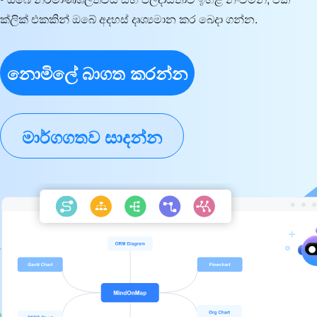
ක්ලික් එකකින් ඔබේ අදහස් දෘශ්‍යමාන කර බෙදා ගන්න.
නොමිලේ බාගත කරන්න
මාර්ගගතව සාදන්න