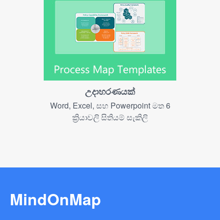
උදාහරණයක්
Word, Excel, සහ Powerpoint මත 6
ක්‍රියාවලි සිතියම් සැකිලි
MindOnMap