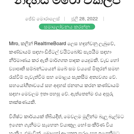
ජේඩ් මොරාලෙස්
ජූලි 28, 2022
සමාලෝචනය කරන්න
Miro, කලින් RealtimeBoard ලෙස හඳුන්වනු ලැබුවේ,
කණ්ඩායම් සඳහා ඩිජිටල් වයිට්බෝඩ් සැපයීම සඳහා
නිර්මාණය කර ඇති මාර්ගගත පාදක යෙදුමකි. වැඩ හෝ
ව්‍යාපෘති සම්බන්ධයෙන් ඔබේ සම වයසේ මිතුරන් සමඟ
රැස්වීම් පැවැත්වීම සහ මොළය සැකසීම අත්‍යවශ්‍ය වේ.
සහයෝගීතාවයේ සහ අදහස් ජනනය කරන කණ්ඩායම්
සඳහා මෙවලම ඉතා පහසු වේ. ඇත්තෙන්ම එය අපූරු
තාක්ෂණයකි.
විශිෂ්ට කාර්යයක් තිබියදීත්, මෙවලම මුලින්ම බැලූ බැල්මට
ඉගෙන ගැනීමට සෑහෙන ව්යාකූල හෝ සංකීර්ණ විය
හැකිය. එබැවින්, බොහෝ ආයතන සරල සහ ඉගෙනීමට