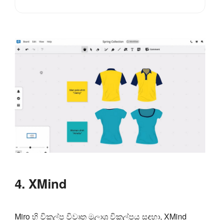
4. XMind
Miro හි විකල්ප විවෘත මූලාශ්‍ර විකල්පය සඳහා, XMind