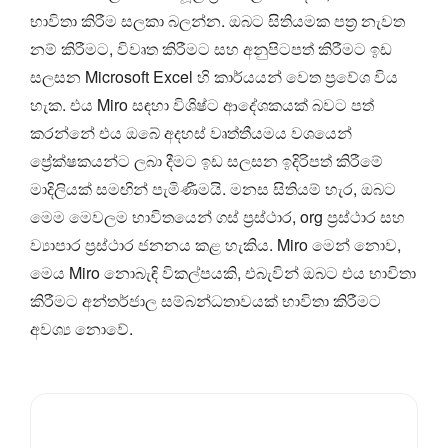
භාවිතා කිරීම සලකා බලන්න. ඔබට සිතියමක පත්‍ර නැවත
නම් කිරීමට, විවෘත කිරීමට සහ අනුපිටපත් කිරීමට ඉඩ
සලසන Microsoft Excel හි කාර්යයන් වෙත ප්‍රවේශ විය
හැක. එය Miro සඳහා විශිෂ්ට ආදේශකයක් බවට පත්
කරන්නේ එය ඔබේ අදහස් වෘත්තීයමය වශයෙන්
ප්‍රේක්ෂකයන්ට ලබා දීමට ඉඩ සලසන ඉදිරිපත් කිරීමේ
මාදිලියක් සමඟින් පැමිණීමයි. මනස සිතියම් හැර, ඔබට
මෙම මෙවලම භාවිතයෙන් ගස් ප්‍රස්ථාර, org ප්‍රස්ථාර සහ
ව්‍යාපාර ප්‍රස්ථාර ජනනය කළ හැකිය. Miro මෙන් නොව,
මෙය Miro නොබැඳි විකල්පයකි, එබැවින් ඔබට එය භාවිතා
කිරීමට අන්තර්ජාල සම්බන්ධතාවයක් භාවිතා කිරීමට
අවශ්‍ය නොවේ.