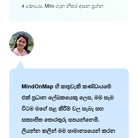
4 කොටස. Miro ගැන නිතර අසන ප්‍රශ්න
MindOnMap හි කතුවැකි කණ්ඩායමේ
එක් ප්‍රධාන ලේඛකයෙකු ලෙස, මම සෑම
විටම මගේ පළ කිරීම් වල සැබෑ සහ
සත්‍යාපිත තොරතුරු සපයන්නෙමි.
ලියන්න කලින් මම සාමාන්‍යයෙන් කරන