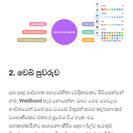
2. වෙබ් පුවරුව
ඔබ සෘජු මාර්ගගත සහයෝගීතා වේදිකාවකට පිවිසෙන්නේ
නම්, WebBoard හැර නොයන්න. ඔබට මෙම මෙවලම
භාවිතයෙන් ඔබේ සම වයසේ මිතුරන් සමඟ කල්පනා කර
ව්‍යාපෘතියකට එකවර ප්‍රවේශ විය හැක. එය
සහකාරකයින්ට ආරාධනා කිරීම සඳහා බිල්ට් ඇමතුම්