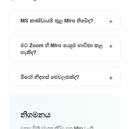
MS කණ්ඩායම් තුළ Miro තිබේද?
මට Zoom හි Miro යෙදුම භාවිතා කළ
හැකිද?
මිරෝ නිදහස් මෙවලමක්ද?
නිගමනය
මනස සිතියම්ගත කිරීම සහ Miro වැනි