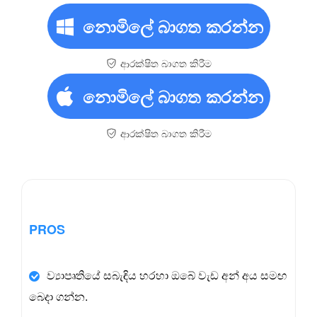
නොමිලේ බාගත කරන්න
ආරක්ෂිත බාගත කිරීම
නොමිලේ බාගත කරන්න
ආරක්ෂිත බාගත කිරීම
PROS
ව්‍යාපෘතියේ සබැඳිය හරහා ඔබේ වැඩ අන් අය සමඟ
බෙදා ගන්න.