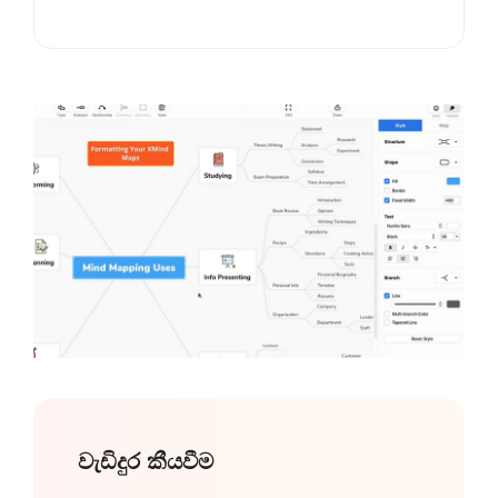
වැඩිදුර කීයවීම