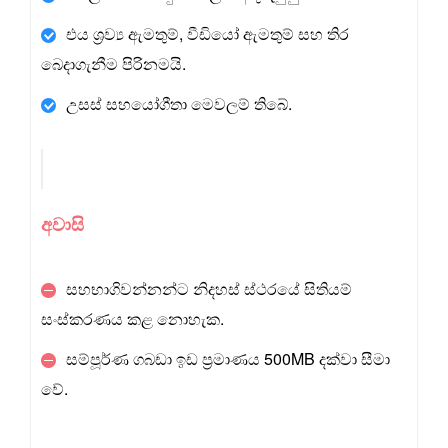
එය ශ්‍රව්‍ය ඇමතුම්, වීඩියෝ ඇමතුම් සහ තිර
බෙදාගැනීම පිරිනමයි.
උසස් සහයෝගීතා මෙවලම් තිබේ.
අවාසි
සහභාගිවන්නන්ට නිදහස් ස්ථරයේ සිතියම්
සංස්කරණය කළ නොහැක.
සම්පූර්ණ ගබඩා ඉඩ ප්‍රමාණය 500MB දක්වා සීමා
වේ.