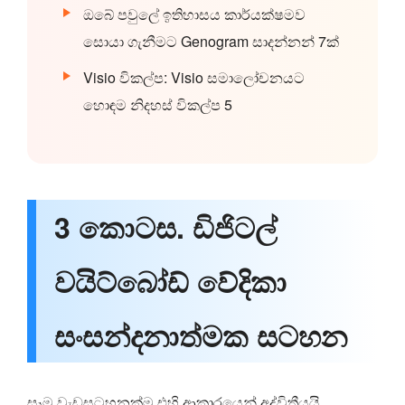
ඔබේ පවුලේ ඉතිහාසය කාර්යක්ෂමව
සොයා ගැනීමට Genogram සාදන්නන් 7ක්
Visio විකල්ප: Visio සමාලෝචනයට
හොඳම නිදහස් විකල්ප 5
3 කොටස. ඩිජිටල්
වයිට්බෝඩ් වේදිකා
සංසන්දනාත්මක සටහන
සෑම වැඩසටහනක්ම එහි ආකාරයෙන් අද්විතීයයි.