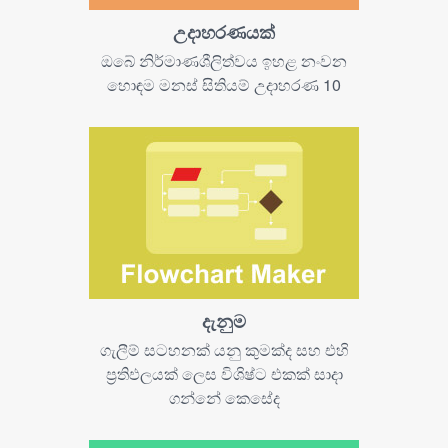
උදාහරණයක්
ඔබේ නිර්මාණශීලිත්වය ඉහළ නංවන
හොඳම මනස් සිතියම් උදාහරණ 10
දැනුම
ගැලීම් සටහනක් යනු කුමක්ද සහ එහි
ප්‍රතිඵලයක් ලෙස විශිෂ්ට එකක් සාදා
ගන්නේ කෙසේද