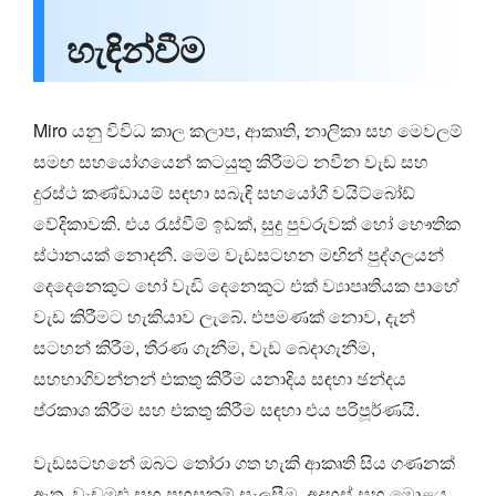
හැඳින්වීම
Miro යනු විවිධ කාල කලාප, ආකෘති, නාලිකා සහ මෙවලම්
සමඟ සහයෝගයෙන් කටයුතු කිරීමට නවීන වැඩ සහ
දුරස්ථ කණ්ඩායම් සඳහා සබැඳි සහයෝගී වයිට්බෝඩ්
වේදිකාවකි. එය රැස්වීම් ඉඩක්, සුදු පුවරුවක් හෝ භෞතික
ස්ථානයක් නොදනී. මෙම වැඩසටහන මඟින් පුද්ගලයන්
දෙදෙනෙකුට හෝ වැඩි දෙනෙකුට එක් ව්‍යාපෘතියක පාහේ
වැඩ කිරීමට හැකියාව ලැබේ. එපමණක් නොව, දැන්
සටහන් කිරීම, තීරණ ගැනීම, වැඩ බෙදාගැනීම,
සහභාගිවන්නන් එකතු කිරීම යනාදිය සඳහා ඡන්දය
ප්රකාශ කිරීම සහ එකතු කිරීම සඳහා එය පරිපූර්ණයි.
වැඩසටහනේ ඔබට තෝරා ගත හැකි ආකෘති සිය ගණනක්
ඇත. වැඩමුළු සහ පහසුකම් සැලසීම, අදහස් සහ මොළය