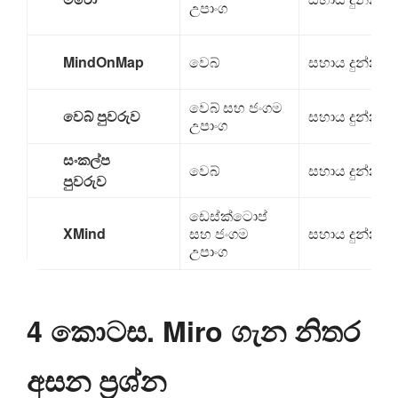
උපාංග
MindOnMap
වෙබ්
සහාය දුන්නා
වෙබ් සහ ජංගම
වෙබ් පුවරුව
සහාය දුන්නා
උපාංග
සංකල්ප
වෙබ්
සහාය දුන්නා
පුවරුව
ඩෙස්ක්ටොප්
XMind
සහ ජංගම
සහාය දුන්නා
උපාංග
4 කොටස. Miro ගැන නිතර
අසන ප්‍රශ්න