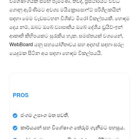
විශේෂාංගයක් සමඟ පැමිණේ. තවද, ප්‍රස්ථාරයට විවිධ
ගොනු ඇමිණීමට අවශ්‍ය මයික්‍රොසොෆ්ට් පරිශීලකයින්
සඳහා මෙම වැඩසටහන විශිෂ්ට මිරෝ විකල්පයකි. හොඳම
දෙය නම්, ඔබට ඔබේ ව්‍යාපෘතිය ඔබේ දේශීය ඩ්‍රයිව්-ඉන්
ආකෘති කිහිපයකට සුරැකිය හැක. සමස්තයක් වශයෙන්,
WebBoard යනු සහයෝගීතාවය සහ අදහස් සඳහා සරල
යෙදුමක සිටින අය සඳහා හොඳම විකල්පයයි.
PROS
ජංගම උපාංග මත පවතී.
කාර්යයන් සහ විශේෂාංග තේරුම් ගැනීමට පහසුය.