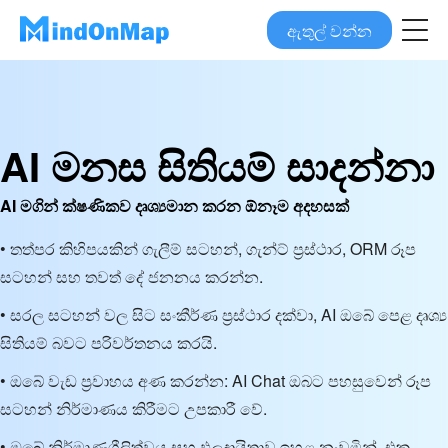
ඇතුල් වන්න
AI මනස සිතියම් සාදන්නා
AI මගින් ක්ෂණිකව දෘශ්‍යමාන කරන ඕනෑම අදහසක්
• තත්පර කිහිපයකින් ගැලීම් සටහන්, ගැන්ට් ප්‍රස්ථාර, ORM රූප
සටහන් සහ තවත් දේ ජනනය කරන්න.
• සරල සටහන් වල සිට සංකීර්ණ ප්‍රස්ථාර දක්වා, AI ඔබේ පෙළ දෘශ්‍ය
සිතියම් බවට පරිවර්තනය කරයි.
• ඔබේ වැඩ ප්‍රවාහය අණ කරන්න: AI Chat ඔබට පහසුවෙන් රූප
සටහන් නිර්මාණය කිරීමට උපකාරී වේ.
• ඔබේ නිර්මාණශීලිත්වය සහ ඵලදායිතාව ඉහළ නංවමින්, එක