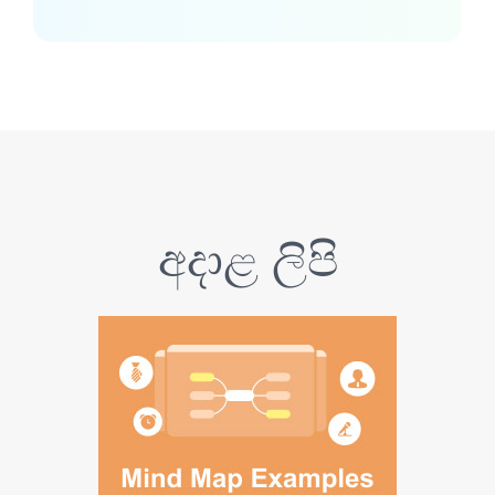
අදාළ ලිපි